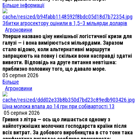
Більше інформації
Збитки агросектору оцінили в 1,5–3 мільярди доларів
Агроновини
Уперше названо ціну нинішньої логістичної кризи для
галузі — і вона вимірюється мільярдами. Заразом
стало відомо, коли альтернативні маршрути
запрацюють на повну і скільки вони насправді здатні
вивезти. Відповідь на друге питання невтішна:
приблизно половину того, що давало море.
05 серпня 2026
Більше
Агроновини
Ціна молока впала до 14 грн при собівартості 13
05 серпня 2026
Гривня з літра — ось що лишається одному з
найпотужніших молочних господарств країни після
всіх витрат. За добового виробництва в сто тонн така
арифметика виглядає особливо промовисто: