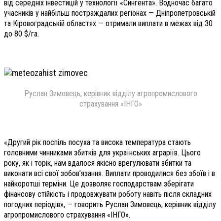
від середніх інвестицій у технології «Сингента». Водночас багато
учасників у найбільш постраждалих регіонах — Дніпропетровській
та Кіровоградській областях — отримали виплати в межах від 30
до 80 $/га.
Руслан Зимовець, керівник відділу агропромислового
страхування «ІНГО»
«Другий рік поспіль посуха та висока температура стають
головними чинниками збитків для українських аграріїв. Цього
року, як і торік, нам вдалося якісно врегулювати збитки та
виконати всі свої зобов’язання. Виплати проводилися без збоїв і в
найкоротші терміни. Це дозволяє господарствам зберігати
фінансову стійкість і продовжувати роботу навіть після складних
погодних періодів», — говорить Руслан Зимовець, керівник відділу
агропромислового страхування «ІНГО».