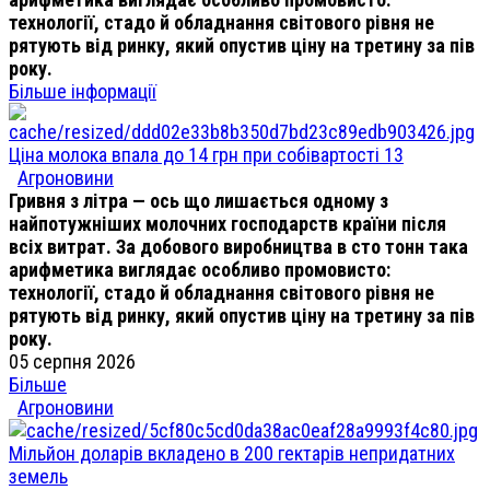
технології, стадо й обладнання світового рівня не
рятують від ринку, який опустив ціну на третину за пів
року.
Більше інформації
Ціна молока впала до 14 грн при собівартості 13
Агроновини
Гривня з літра — ось що лишається одному з
найпотужніших молочних господарств країни після
всіх витрат. За добового виробництва в сто тонн така
арифметика виглядає особливо промовисто:
технології, стадо й обладнання світового рівня не
рятують від ринку, який опустив ціну на третину за пів
року.
05 серпня 2026
Більше
Агроновини
Мільйон доларів вкладено в 200 гектарів непридатних
земель