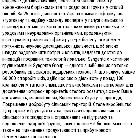
водночас долаючи виклики, пов’язані зі зміною клімату,
збереженням біорізноманіття та родючості ґрунтів у сталий
спосіб. За 25 років діяльності в Україні компанія сформувала
згуртовану та надійну команду експертів у галузі сільського
господарства, міцне партнерство з науковими установами та
урядовими і неурядовими організаціями, продовжуючи
інвестувати в розвиток інфраструктури бізнесу, зокрема, у
потужність науково-дослідницької діяльності, щоб якісно і
швидко задовольняти потреби клієнтів, надавати доступ до
інновацій і проривних технологій локально. Syngenta є частиною
групи компаній Syngenta Group — одного з найбільших світових
розробників сільськогосподарських технологій, що налічує майже
60 000 співробітників, здійснює свою діяльність у понад 100
країнах світу татісно співпрацює з виробниками і партнерами для
досягнення чотирьох пріоритетів сталого розвитку,а саме: Вища
врожайність, менший вплив; Відновлення ґрунту та природи;
Покращення добробуту сільських територій; Стале виробництво.
Ці пріоритети ґрунтуються на практиках відновлювального
сільського господарства, спрямованих на підтримку та
відновлення здоров'я ґрунтів, захист клімату й біорізноманіття, а
також на підвищення продуктивності та прибутковості
фермерських господарств.