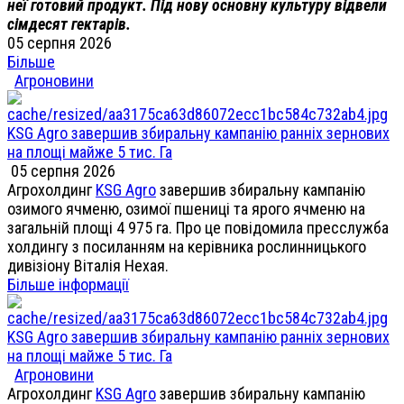
неї готовий продукт. Під нову основну культуру відвели
сімдесят гектарів.
05 серпня 2026
Більше
Агроновини
KSG Agro завершив збиральну кампанію ранніх зернових
на площі майже 5 тис. Га
05 серпня 2026
Агрохолдинг
KSG Agro
завершив збиральну кампанію
озимого ячменю, озимої пшениці та ярого ячменю на
загальній площі 4 975 га. Про це повідомила пресслужба
холдингу з посиланням на керівника рослинницького
дивізіону Віталія Нехая.
Більше інформації
KSG Agro завершив збиральну кампанію ранніх зернових
на площі майже 5 тис. Га
Агроновини
Агрохолдинг
KSG Agro
завершив збиральну кампанію