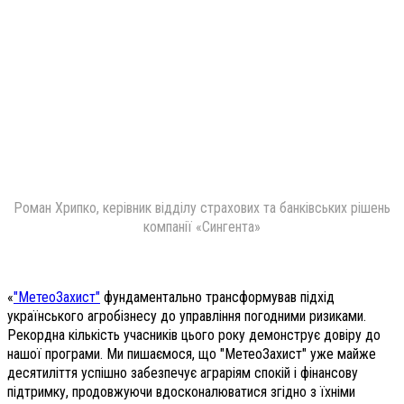
Роман Хрипко, керівник відділу страхових та банківських рішень
компанії «Сингента»
«
"МетеоЗахист"
фундаментально трансформував підхід
українського агробізнесу до управління погодними ризиками.
Рекордна кількість учасників цього року демонструє довіру до
нашої програми. Ми пишаємося, що "МетеоЗахист" уже майже
десятиліття успішно забезпечує аграріям спокій і фінансову
підтримку, продовжуючи вдосконалюватися згідно з їхніми