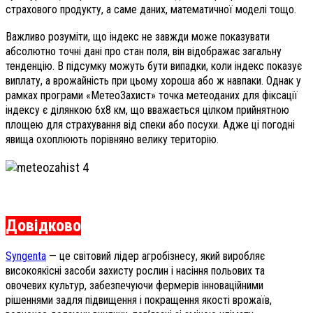
страхового продукту, а саме даних, математичної моделі тощо.
Важливо розуміти, що індекс не завжди може показувати
абсолютно точні дані про стан поля, він відображає загальну
тенденцію. В підсумку можуть бути випадки, коли індекс показує
виплату, а врожайність при цьому хороша або ж навпаки. Однак у
рамках програми «МетеоЗахист» точка метеоданих для фіксації
індексу є ділянкою 6х8 км, що вважається цілком прийнятною
площею для страхування від спеки або посухи. Адже ці погодні
явища охоплюють порівняно велику територію.
Довідково
Syngenta
— це світовий лідер агробізнесу, який виробляє
високоякісні засоби захисту рослин і насіння польових та
овочевих культур, забезпечуючи фермерів інноваційними
рішеннями задля підвищення і покращення якості врожаїв,