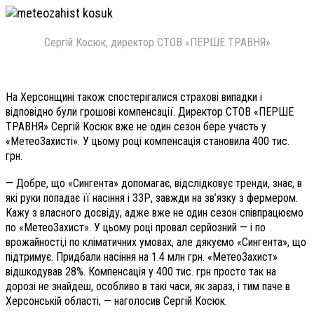
Сергій Косюк, директор СТОВ «ПЕРШЕ ТРАВНЯ»
На Херсонщині також спостерігалися страхові випадки і
відповідно були грошові компенсації. Директор СТОВ «ПЕРШЕ
ТРАВНЯ» Сергій Косюк вже не один сезон бере участь у
«МетеоЗахисті». У цьому році компенсація становила 400 тис.
грн.
— Добре, що «Сингента» допомагає, відслідковує тренди, знає, в
які руки попадає її насіння і ЗЗР, завжди на зв’язку з фермером.
Кажу з власного досвіду, адже вже не один сезон співпрацюємо
по «МетеоЗахист». У цьому році провал серйозний — і по
врожайності,і по кліматичних умовах, але дякуємо «Сингента», що
підтримує. Придбали насіння на 1.4 млн грн. «МетеоЗахист»
відшкодував 28%. Компенсація у 400 тис. грн просто так на
дорозі не знайдеш, особливо в такі часи, як зараз, і тим паче в
Херсонській області, — наголосив Сергій Косюк.