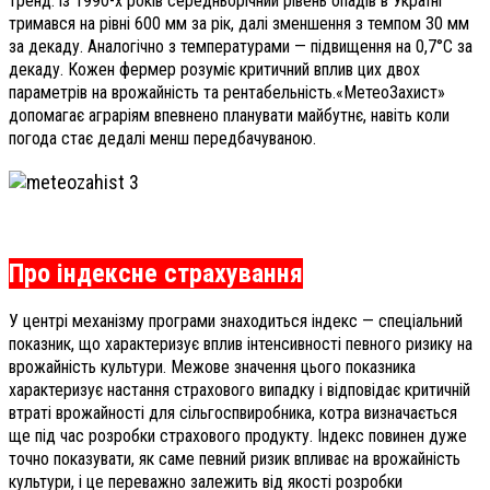
тренд: із 1990-х років середньорічний рівень опадів в Україні
тримався на рівні 600 мм за рік, далі зменшення з темпом 30 мм
за декаду. Аналогічно з температурами — підвищення на 0,7°С за
декаду. Кожен фермер розуміє критичний вплив цих двох
параметрів на врожайність та рентабельність.«МетеоЗахист»
допомагає аграріям впевнено планувати майбутнє, навіть коли
погода стає дедалі менш передбачуваною.
Про індексне страхування
У центрі механізму програми знаходиться індекс — спеціальний
показник, що характеризує вплив інтенсивності певного ризику на
врожайність культури. Межове значення цього показника
характеризує настання страхового випадку і відповідає критичній
втраті врожайності для сільгоспвиробника, котра визначається
ще під час розробки страхового продукту. Індекс повинен дуже
точно показувати, як саме певний ризик впливає на врожайність
культури, і це переважно залежить від якості розробки