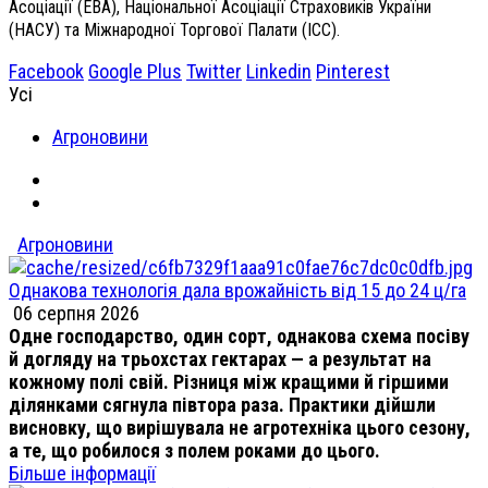
Асоціації (EBA), Національної Асоціації Страховиків України
(НАСУ) та Міжнародної Торгової Палати (ICC).
Facebook
Google Plus
Twitter
Linkedin
Pinterest
Усі
Агроновини
Агроновини
Однакова технологія дала врожайність від 15 до 24 ц/га
06 серпня 2026
Одне господарство, один сорт, однакова схема посіву
й догляду на трьохстах гектарах — а результат на
кожному полі свій. Різниця між кращими й гіршими
ділянками сягнула півтора раза. Практики дійшли
висновку, що вирішувала не агротехніка цього сезону,
а те, що робилося з полем роками до цього.
Більше інформації