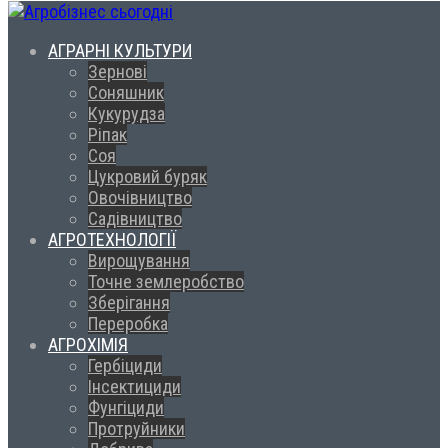
АГРАРНІ КУЛЬТУРИ
Зернові
Соняшник
Кукурудза
Ріпак
Соя
Цукровий буряк
Овочівництво
Садівництво
АГРОТЕХНОЛОГІЇ
Вирощування
Точне землеробство
Зберігання
Переробка
АГРОХІМІЯ
Гербіциди
Інсектициди
Фунгіциди
Протруйники