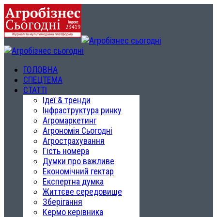
ГОЛОВНА
СПЕЦТЕМА
СТАТТІ
Ідеї & тренди
Інфраструктура ринку
Агромаркетинг
Агрономія Сьогодні
Агрострахування
Гість номера
Думки про важливе
Економічний гектар
Експертна думка
Життєве середовище
Зберігання
Кермо керівника