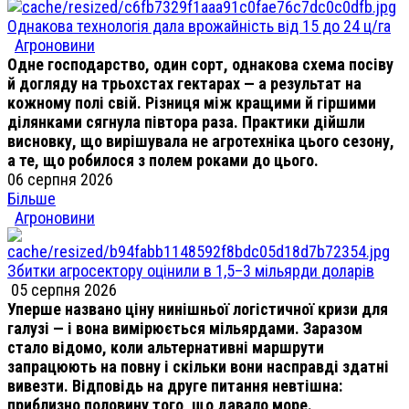
Однакова технологія дала врожайність від 15 до 24 ц/га
Агроновини
Одне господарство, один сорт, однакова схема посіву
й догляду на трьохстах гектарах — а результат на
кожному полі свій. Різниця між кращими й гіршими
ділянками сягнула півтора раза. Практики дійшли
висновку, що вирішувала не агротехніка цього сезону,
а те, що робилося з полем роками до цього.
06 серпня 2026
Більше
Агроновини
Збитки агросектору оцінили в 1,5–3 мільярди доларів
05 серпня 2026
Уперше названо ціну нинішньої логістичної кризи для
галузі — і вона вимірюється мільярдами. Заразом
стало відомо, коли альтернативні маршрути
запрацюють на повну і скільки вони насправді здатні
вивезти. Відповідь на друге питання невтішна:
приблизно половину того, що давало море.