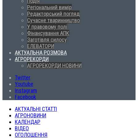
Подія
Регіональний вимір
Редакторський погляд
Сучасне тваринництво
У правовому полі
Фінансування АПК
Заготівля силосу
ЕЛЕВАТОРИ
АКТУАЛЬНА РОЗМОВА
АГРОРЕКОРДИ
АГРОРЕКОРДИ НОВИНИ
Twitter
Youtube
Instagram
Facebook
АКТУАЛЬНІ СТАТТІ
АГРОНОВИНИ
КАЛЕНДАР
ВІДЕО
ОГОЛОШЕННЯ