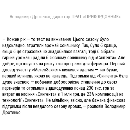
Володимир Дротенко, директор ПРАТ «ПРИКОРДОННИК»
— Кожен рік — то тест на виживання. Цього сезону було
надскладно, втратили врожай соняшнику. Так, було б краще,
якщо б ця страховка не знадобилася взагалі, тоді б зібрали
гарний урожай і раділи б якісному соняшнику від «Сингента». Але
добре, що існують на ринку такі програми для фермера. Перший
досвід участі у «МетеоЗахист» виявився вдалим — так буває,
перший млинець якраз не нанівець. Підтримка від «Сингента» була
дуже вчасною — побачили добросовісне ставлення до своїх
партнерів та отримали відшкодування понад 230 тис. грн за
витрат на насіння «Сингента» в 1 млн грн, це 23% компенсації на
технології «Сингента». Не мільйони, звісно, але бажана фінансова
підтримка після невдалого сезону ярових, — розповів Володимир
Дротенко.