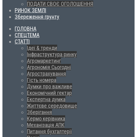
ПОДАТИ СВОЄ ОГОЛОШЕННЯ
РИНОК ЗЕМЛІ
Збереження грунту
ГОЛОВНА
СПЕЦТЕМА
СТАТТІ
Ідеї & тренди
Інфраструктура ринку
Агромаркетинг
Агрономія Сьогодні
Агрострахування
Гість номера
Думки про важливе
Економічний гектар
Експертна думка
Життєве середовище
Зберігання
Кермо керівника
Механізація АПК
Питання бухгалтерії