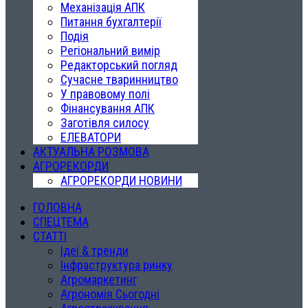
Механізація АПК
Питання бухгалтерії
Подія
Регіональний вимір
Редакторський погляд
Сучасне тваринництво
У правовому полі
Фінансування АПК
Заготівля силосу
ЕЛЕВАТОРИ
АКТУАЛЬНА РОЗМОВА
АГРОРЕКОРДИ
АГРОРЕКОРДИ НОВИНИ
ГОЛОВНА
СПЕЦТЕМА
СТАТТІ
Ідеї & тренди
Інфраструктура ринку
Агромаркетинг
Агрономія Сьогодні