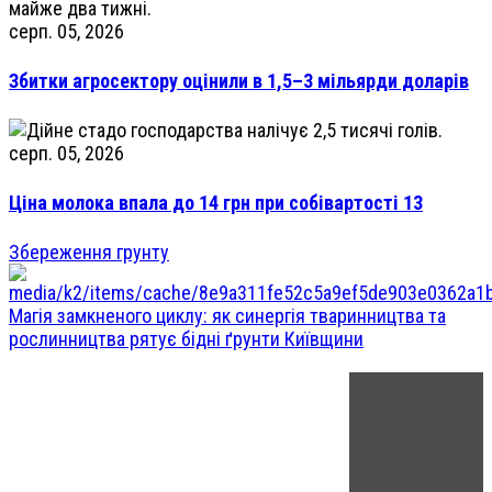
серп. 05, 2026
Збитки агросектору оцінили в 1,5–3 мільярди доларів
серп. 05, 2026
Ціна молока впала до 14 грн при собівартості 13
Збереження грунту
Магія замкненого циклу: як синергія тваринництва та
рослинництва рятує бідні ґрунти Київщини