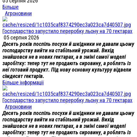
05 серпня 2026
Більше
Агроновини
Господарство запустило переробку льону на 70 гектарах
05 серпня 2026
Десять років поспіль посухи й шкідники не давали цьому
господарству вийти на стабільний урожай. Вихід
знайшовся не в нових гектарах, а в зміні самої моделі
заробітку: тепер тут не продають сировину, а роблять із
неї готовий продукт. Під нову основну культуру відвели
сімдесят гектарів.
Більше інформації
Господарство запустило переробку льону на 70 гектарах
Агроновини
Десять років поспіль посухи й шкідники не давали цьому
господарству вийти на стабільний урожай. Вихід
знайшовся не в нових гектарах, а в зміні самої моделі
заробітку: тепер тут не продають сировину, а роблять із