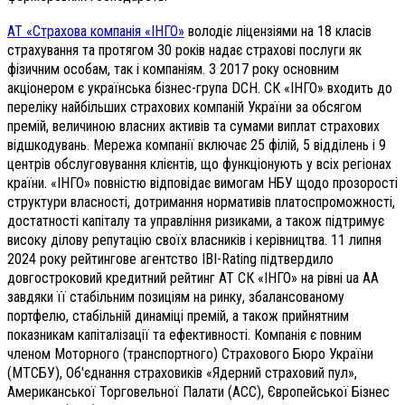
АТ «Страхова компанія «ІНГО»
володіє ліцензіями на 18 класів
страхування та протягом 30 років надає страхові послуги як
фізичним особам, так і компаніям. З 2017 року основним
акціонером є українська бізнес-група DCH. СК «ІНГО» входить до
переліку найбільших страхових компаній України за обсягом
премій, величиною власних активів та сумами виплат страхових
відшкодувань. Мережа компанії включає 25 філій, 5 відділень і 9
центрів обслуговування клієнтів, що функціонують у всіх регіонах
країни. «ІНГО» повністю відповідає вимогам НБУ щодо прозорості
структури власності, дотримання нормативів платоспроможності,
достатності капіталу та управління ризиками, а також підтримує
високу ділову репутацію своїх власників і керівництва. 11 липня
2024 року рейтингове агентство IBI-Rating підтвердило
довгостроковий кредитний рейтинг АТ СК «ІНГО» на рівні ua АА
завдяки її стабільним позиціям на ринку, збалансованому
портфелю, стабільній динаміці премій, а також прийнятним
показникам капіталізації та ефективності. Компанія є повним
членом Моторного (транспортного) Страхового Бюро України
(МТСБУ), Об'єднання страховиків «Ядерний страховий пул»,
Американської Торговельної Палати (АСС), Європейської Бізнес