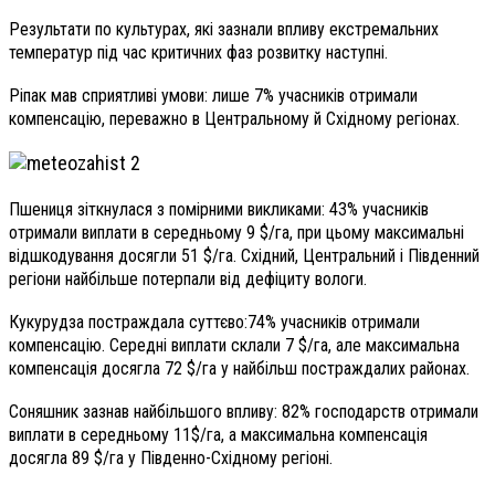
Результати по культурах, які зазнали впливу екстремальних
температур під час критичних фаз розвитку наступні.
Ріпак мав сприятливі умови: лише 7% учасників отримали
компенсацію, переважно в Центральному й Східному регіонах.
Пшениця зіткнулася з помірними викликами: 43% учасників
отримали виплати в середньому 9 $/га, при цьому максимальні
відшкодування досягли 51 $/га. Східний, Центральний і Південний
регіони найбільше потерпали від дефіциту вологи.
Кукурудза постраждала суттєво:74% учасників отримали
компенсацію. Середні виплати склали 7 $/га, але максимальна
компенсація досягла 72 $/га у найбільш постраждалих районах.
Соняшник зазнав найбільшого впливу: 82% господарств отримали
виплати в середньому 11$/га, а максимальна компенсація
досягла 89 $/га у Південно-Східному регіоні.