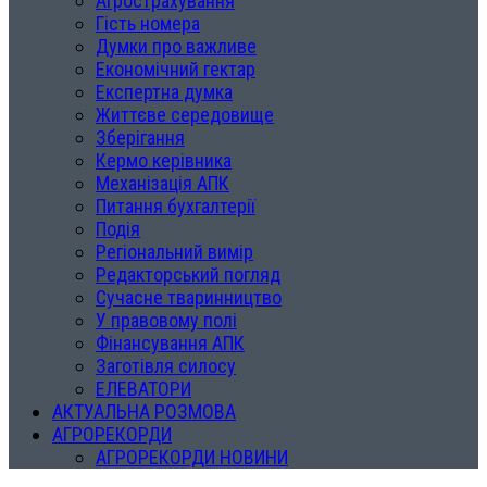
Агрострахування
Гість номера
Думки про важливе
Економічний гектар
Експертна думка
Життєве середовище
Зберігання
Кермо керівника
Механізація АПК
Питання бухгалтерії
Подія
Регіональний вимір
Редакторський погляд
Сучасне тваринництво
У правовому полі
Фінансування АПК
Заготівля силосу
ЕЛЕВАТОРИ
АКТУАЛЬНА РОЗМОВА
АГРОРЕКОРДИ
АГРОРЕКОРДИ НОВИНИ