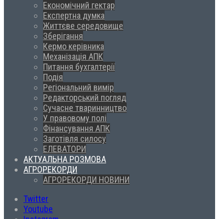
Економічний гектар
Експертна думка
Життєве середовище
Зберігання
Кермо керівника
Механізація АПК
Питання бухгалтерії
Подія
Регіональний вимір
Редакторський погляд
Сучасне тваринництво
У правовому полі
Фінансування АПК
Заготівля силосу
ЕЛЕВАТОРИ
АКТУАЛЬНА РОЗМОВА
АГРОРЕКОРДИ
АГРОРЕКОРДИ НОВИНИ
Twitter
Youtube