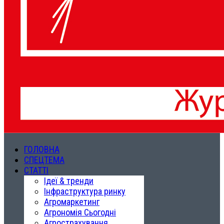
ГОЛОВНА
СПЕЦТЕМА
СТАТТІ
Ідеї & тренди
Інфраструктура ринку
Агромаркетинг
Агрономія Сьогодні
Агрострахування