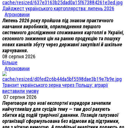
Дайджест українського картоплярства: липень 2026
Агроновини
Липень 2026 року пройшов під знаком практичного
навчання виробників, оприлюднення першого
системного дослідження споживання картоплі в Україні,
сезонного зниження цін на ранню продукцію та пошуку
нових каналів збуту через державні закупівлі й шкільне
харчування.
08 серпня 2026
Більше
Агроновини
Транзит українського зерна через Польщу: аграрії
виставили умову
07 серпня 2026
Переговори про нові експортні коридори зачепили
найчутливішу для сусідів тему — там досі рахують
збитки від подій трирічної давнини. Позиція галузевої
організації сформульована без відмови від підтримки,
але з чіткою вимогою. А профільні аналітики додають до