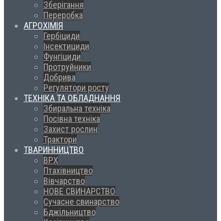
Зберігання
Переробка
АГРОХІМІЯ
Гербіциди
Інсектициди
Фунгіциди
Протруйники
Добрива
Регулятори росту
ТЕХНІКА ТА ОБЛАДНАННЯ
Збиральна техніка
Посівна техніка
Захист рослин
Трактори
ТВАРИННИЦТВО
ВРХ
Птахівництво
Вівчарство
НОВЕ СВИНАРСТВО
Сучасне свинарство
Бджільництво