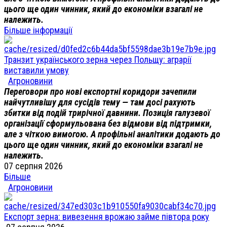
цього ще один чинник, який до економіки взагалі не
належить.
Більше інформації
Транзит українського зерна через Польщу: аграрії
виставили умову
Агроновини
Переговори про нові експортні коридори зачепили
найчутливішу для сусідів тему — там досі рахують
збитки від подій трирічної давнини. Позиція галузевої
організації сформульована без відмови від підтримки,
але з чіткою вимогою. А профільні аналітики додають до
цього ще один чинник, який до економіки взагалі не
належить.
07 серпня 2026
Більше
Агроновини
Експорт зерна: вивезення врожаю займе півтора року