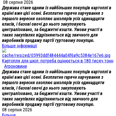
08 серпня 2026
Держава стане одним із найбільших покупців картоплі в
країні вже цієї осені. Безплатне гаряче харчування з
першого вересня охоплює школярів усіх одинадцяти
класів, і базові овочі до нього закуповують
централізовано, за бюджетні кошти. Умови участі в
таких закупівлях відрізняються від звичного для
виробників продажу партії гуртовому покупцю.
Більше інформації
Картопля для шкіл: потреба оцінюється в 180 тисяч тонн
Агроновини
Держава стане одним із найбільших покупців картоплі в
країні вже цієї осені. Безплатне гаряче харчування з
першого вересня охоплює школярів усіх одинадцяти
класів, і базові овочі до нього закуповують
централізовано, за бюджетні кошти. Умови участі в
таких закупівлях відрізняються від звичного для
виробників продажу партії гуртовому покупцю.
08 серпня 2026
Більше