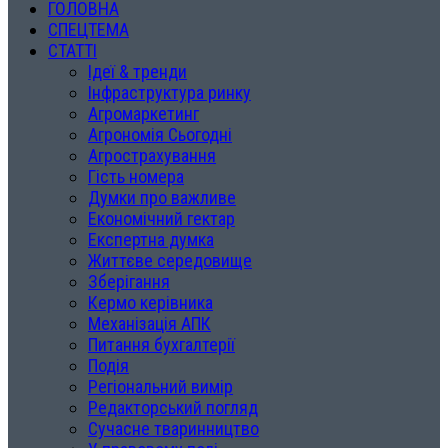
ГОЛОВНА
СПЕЦТЕМА
СТАТТІ
Ідеї & тренди
Інфраструктура ринку
Агромаркетинг
Агрономія Сьогодні
Агрострахування
Гість номера
Думки про важливе
Економічний гектар
Експертна думка
Життєве середовище
Зберігання
Кермо керівника
Механізація АПК
Питання бухгалтерії
Подія
Регіональний вимір
Редакторський погляд
Сучасне тваринництво