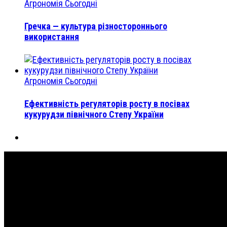
Агрономія Сьогодні
Гречка — культура різностороннього
використання
Агрономія Сьогодні
Ефективність регуляторів росту в посівах
кукурудзи північного Степу України