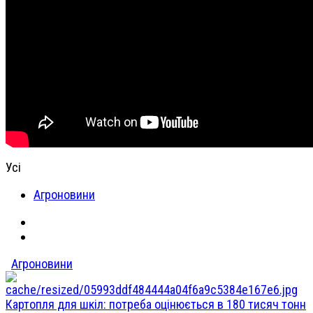
Усі
Агроновини
Агроновини
Картопля для шкіл: потреба оцінюється в 180 тисяч тонн