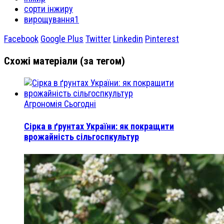
сорти інжиру
вирощування1
Facebook
Google Plus
Twitter
Linkedin
Pinterest
Схожі матеріали (за тегом)
Агрономія Сьогодні
Сірка в ґрунтах України: як покращити
врожайність сільгоспкультур