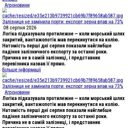
Агроновини
Залізниця не замінила порти: експорт зерна впав на 73%
08 серпня 2026
Логіка підказувала протилежне — коли морський шлях
закритий, вантажопотік мав перекинутися на колію.
Натомість перші дні серпня показали найглибше
падіння залізничного експорту за останні роки.
Причина не в самій залізниці, і представник
перевізника назвав її прямо.
Більше інформації
Залізниця не замінила порти: експорт зерна впав на 73%
Агроновини
Логіка підказувала протилежне — коли морський шлях
закритий, вантажопотік мав перекинутися на колію.
Натомість перші дні серпня показали найглибше
падіння залізничного експорту за останні роки.
Причина не в самій залізниці, і представник