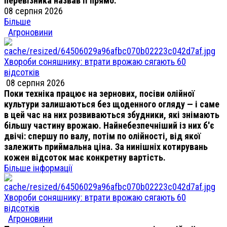
перевізника назвав її прямо.
08 серпня 2026
Більше
Агроновини
Хвороби соняшнику: втрати врожаю сягають 60
відсотків
08 серпня 2026
Поки техніка працює на зернових, посіви олійної
культури залишаються без щоденного огляду — і саме
в цей час на них розвиваються збудники, які знімають
більшу частину врожаю. Найнебезпечніший із них б'є
двічі: спершу по валу, потім по олійності, від якої
залежить приймальна ціна. За нинішніх котирувань
кожен відсоток має конкретну вартість.
Більше інформації
Хвороби соняшнику: втрати врожаю сягають 60
відсотків
Агроновини