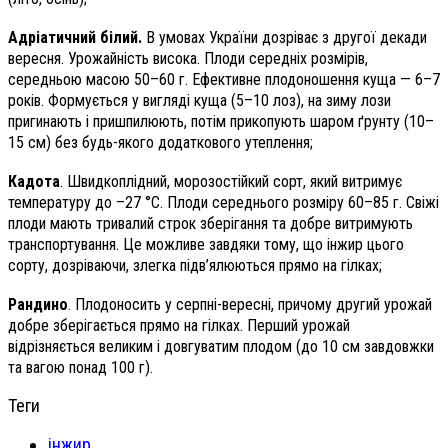
Адріатичний білий.
В умовах України дозріває з другої декади
вересня. Урожайність висока. Плоди середніх розмірів,
середньою масою 50–60 г. Ефективне плодоношення куща — 6–7
років. Формується у вигляді куща (5–10 лоз), на зиму лози
пригинають і пришпилюють, потім прикопують шаром ґрунту (10–
15 см) без будь-якого додаткового утеплення;
Кадота
. Швидкоплідний, морозостійкий сорт, який витримує
температуру до –27 °С. Плоди середнього розміру 60–85 г. Свіжі
плоди мають тривалий строк зберігання та добре витримують
транспортування. Це можливе завдяки тому, що інжир цього
сорту, дозріваючи, злегка підв’ялюються прямо на гілках;
Рандино
. Плодоносить у серпні-вересні, причому другий урожай
добре зберігається прямо на гілках. Перший урожай
відрізняється великим і довгуватим плодом (до 10 см завдовжки
та вагою понад 100 г).
Теги
інжир