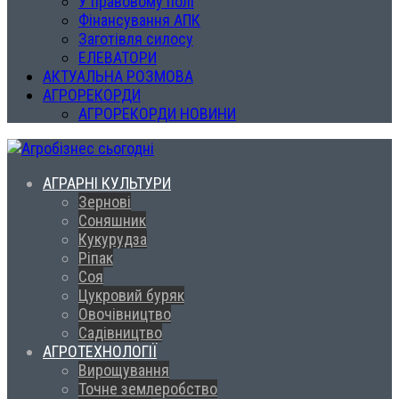
У правовому полі
Фінансування АПК
Заготівля силосу
ЕЛЕВАТОРИ
АКТУАЛЬНА РОЗМОВА
АГРОРЕКОРДИ
АГРОРЕКОРДИ НОВИНИ
АГРАРНІ КУЛЬТУРИ
Зернові
Соняшник
Кукурудза
Ріпак
Соя
Цукровий буряк
Овочівництво
Садівництво
АГРОТЕХНОЛОГІЇ
Вирощування
Точне землеробство