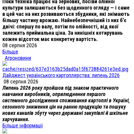
Поки техніка працює на зернових, посіви олійної
культури залишаються без щоденного огляду — і саме
в цей час на них розвиваються збудники, які знімають
більшу частину врожаю. Найнебезпечніший із них б'є
двічі: спершу по валу, потім по олійності, від якої
залежить приймальна ціна. За нинішніх котирувань
кожен відсоток має конкретну вартість.
08 серпня 2026
Більше
Агроновини
Дайджест українського картоплярства: липень 2026
08 серпня 2026
Липень 2026 року пройшов під знаком практичного
навчання виробників, оприлюднення першого
системного дослідження споживання картоплі в Україні,
сезонного зниження цін на ранню продукцію та пошуку
нових каналів збуту через державні закупівлі й шкільне
харчування.
Більше інформації