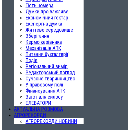
Гість номера
Думки про важливе
Економічний гектар
Експертна думка
Життєве середовище
Зберігання
Кермо керівника
Механізація АПК
Питання бухгалтерії
Подія
Регіональний вимір
Редакторський погляд
Сучасне тваринництво
У правовому полі
Фінансування АПК
Заготівля силосу
ЕЛЕВАТОРИ
АКТУАЛЬНА РОЗМОВА
АГРОРЕКОРДИ
АГРОРЕКОРДИ НОВИНИ