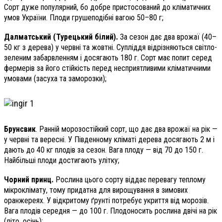
Сорт дуже популярний, бо добре пристосований до кліматичних
умов України. Плоди грушеподібні вагою 50–80 г;
Далматський (Турецький білий).
За сезон дає два врожаї (40–
50 кг з дерева) у червні та жовтні. Супліддя відрізняються світло-
зеленим забарвленням і досягають 180 г. Сорт має попит серед
фермерів за його стійкість перед несприятливими кліматичними
умовами (засуха та заморозки);
Брунсвик
. Ранній морозостійкий сорт, що дає два врожаї на рік —
у червні та вересні. У Південному кліматі дерева досягають 2 м і
дають до 40 кг плодів за сезон. Вага плоду — від 70 до 150 г.
Найбільші плоди достигають улітку;
Чорний принц.
Рослина цього сорту віддає перевагу теплому
мікроклімату, тому придатна для вирощування в зимових
оранжереях. У відкритому ґрунті потребує укриття від морозів.
Вага плодів середня — до 100 г. Плодоносить рослина двічі на рік
(літо, осінь);