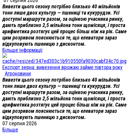
07 серпня 2026
Вивезти цього сезону потрібно близько 40 мільйонів
тонн лише двох культур — пшениці та кукурудзи. Усі
доступні маршрути разом, за оцінкою учасника ринку,
дають приблизно 2,5 мільйона тонн щомісяця, і проста
арифметика розтягує цей процес більш ніж на рік. Саме
цим розривом пояснюється те, що елеватори зараз
відкуповують пшеницю з дисконтом.
Більше інформації
Експорт зерна: вивезення врожаю займе півтора року
Агроновини
Вивезти цього сезону потрібно близько 40 мільйонів
тонн лише двох культур — пшениці та кукурудзи. Усі
доступні маршрути разом, за оцінкою учасника ринку,
дають приблизно 2,5 мільйона тонн щомісяця, і проста
арифметика розтягує цей процес більш ніж на рік. Саме
цим розривом пояснюється те, що елеватори зараз
відкуповують пшеницю з дисконтом.
07 серпня 2026
Більше