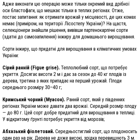
Адже виконати цю операцію може тільки окремий вид дрібної
оси бластофаги, що мешкає тільки в теплих регіонах. Отже,
постає запитання: як отримати врожай у місцевості, де цих комах
немає (приміром, на території Лісостепу України)? На щастя,
селекціонери знайшли рішення, вивівши партенокарпічні сорти
(здатні до самозапилення) інжиру для домашнього вирощування.
Сорти інжиру, що придатні для вирощування в кліматичних умовах
України:
Сірий ранній (Figue grise).
Теплолюбний сорт, що потребує
укриття. Досягає висоти 2 м і дає за сезон до 40 кг плодів із
дерева, третина з яких припадає на перший урожай. Плоди
середнього розміру 30–40 г;
Кримський чорний (Муасон).
Ранній сорт, який у південних
регіонах України може давати два врожаї. Середній розмір плоду
— до 80 г. Цей сорт добре придатний для вирощування в теплиці.
У відкритому ґрунті потребує укриття від морозів;
Абхазький фіолетовий.
Середньостиглий сорт, що плодоносить
один раз на рік. Дерева не дуже високі, зрідка перевищують 3 м.