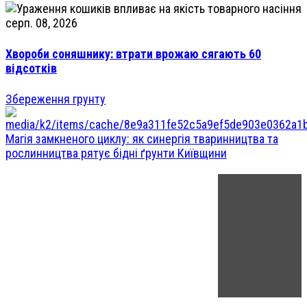
серп. 08, 2026
Хвороби соняшнику: втрати врожаю сягають 60
відсотків
Збереження грунту
Магія замкненого циклу: як синергія тваринництва та
рослинництва рятує бідні ґрунти Київщини