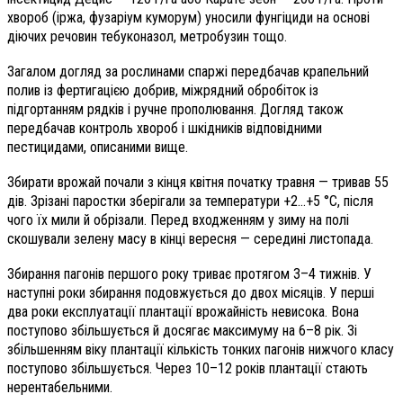
хвороб (іржа, фузаріум куморум) уносили фунгіциди на основі
діючих речовин тебуконазол, метробузин тощо.
Загалом догляд за рослинами спаржі передбачав крапельний
полив із фертигацією добрив, міжрядний обробіток із
підгортанням рядків і ручне прополювання. Догляд також
передбачав контроль хвороб і шкідників відповідними
пестицидами, описаними вище.
Збирати врожай почали з кінця квітня початку травня — тривав 55
дів. Зрізані паростки зберігали за температури +2…+5 °С, після
чого їх мили й обрізали. Перед входженням у зиму на полі
скошували зелену масу в кінці вересня — середині листопада.
Збирання пагонів першого року триває протягом 3–4 тижнів. У
наступні роки збирання подовжується до двох місяців. У перші
два роки експлуатації плантації врожайність невисока. Вона
поступово збільшується й досягає максимуму на 6–8 рік. Зі
збільшенням віку плантації кількість тонких пагонів нижчого класу
поступово збільшується. Через 10–12 років плантації стають
нерентабельними.