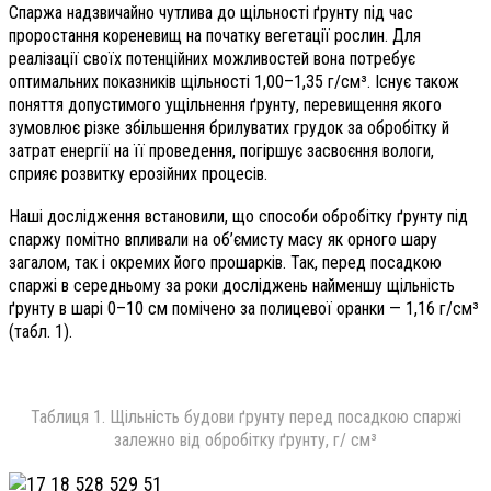
Спаржа надзвичайно чутлива до щільності ґрунту під час
проростання кореневищ на початку вегетації рослин. Для
реалізації своїх потенційних можливостей вона потребує
оптимальних показників щільності 1,00–1,35 г/см³. Існує також
поняття допустимого ущільнення ґрунту, перевищення якого
зумовлює різке збільшення брилуватих грудок за обробітку й
затрат енергії на її проведення, погіршує засвоєння вологи,
сприяє розвитку ерозійних процесів.
Наші дослідження встановили, що способи обробітку ґрунту під
спаржу помітно впливали на об’ємисту масу як орного шару
загалом, так і окремих його прошарків. Так, перед посадкою
спаржі в середньому за роки досліджень найменшу щільність
ґрунту в шарі 0–10 см помічено за полицевої оранки — 1,16 г/см³
(табл. 1).
Таблиця 1. Щільність будови ґрунту перед посадкою спаржі
залежно від обробітку ґрунту, г/ см³