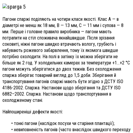
Пагони спаржі поділяють на чотири класи якості. Клас А — в
діаметрі не менш як 18 мм, В — 13 мм, С — 11 мм і супова — 8
мм. Перше і головне правило виробника — пагони мають
потрапити на стіл споживача якнайшвидше. Після зрізання
соковиті, ніжні пагони швидко втрачають вологу, грубіють і
набувають рожевого забарвлення, тому їх якомога швидше
потрібно охолодити. На полі в затінку їх можна зберігати не
більше як 2 год. У холодильних камерах за температури +1…+2 °С
пагони можуть зберігатися до двох тижнів. Без охолодження
спаржа зберігає товарний вигляд до 1,5 доби. Зберігання й
транспортування пагонів спаржі мають бути згідно з ДСТУ ISO
4186-2002. Спаржа. Настанови щодо зберігання та ДСТУ ISO
6882–2002. Спаржа. Настанови щодо транспортування в
охолодженому стані.
Найпоширеніші дефекти якості:
• тонкі пагони (наслідок посухи чи старіння плантації);
• невиповненість пагонів (часто внаслідок швидкого переходу