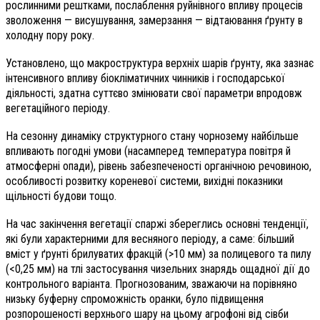
рослинними рештками, послаблення руйнівного впливу процесів
зволоження — висушування, замерзання — відтаювання ґрунту в
холодну пору року.
Установлено, що макроструктура верхніх шарів ґрунту, яка зазнає
інтенсивного впливу біокліматичних чинників і господарської
діяльності, здатна суттєво змінювати свої параметри впродовж
вегетаційного періоду.
На сезонну динаміку структурного стану чорнозему найбільше
впливають погодні умови (насамперед температура повітря й
атмосферні опади), рівень забезпеченості органічною речовиною,
особливості розвитку кореневої системи, вихідні показники
щільності будови тощо.
На час закінчення вегетації спаржі збереглись основні тенденції,
які були характерними для весняного періоду, а саме: більший
вміст у ґрунті брилуватих фракцій (>10 мм) за полицевого та пилу
(<0,25 мм) на тлі застосування чизельних знарядь ощадної дії до
контрольного варіанта. Прогнозованим, зважаючи на порівняно
низьку буферну спроможність оранки, було підвищення
розпорошеності верхнього шару на цьому агрофоні від сівби