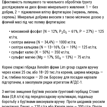
Ефективність полицевого та чизельного обробітків ґрунту
досліджували на двох фонах мінерального живлення: 1 — без
добрив, 2 — підживлення влітку фертигацією (червень, липень,
серпень). Мінеральні добрива вносили з такою місячною дозою у
фізичній масі під час поливу фертигацією:
• моноамоній фосфат (N — 12%; P
О
— 61%; Р — 27%) — 125
2
5
кг/га;
• селітра аміачна (N — 34,4%) — 1000 кг/га;
• селітра кальцієва (N — 13–16%; Ca — 19%) — 125 кг/га;
• сульфат калію (К — 50%) — 350 кг/га;
• сульфат магнію (Mg — 17%; SO
— 13%) — 75 кг/га.
4
Корені спаржі гібрида Xenolim фірми Lim group садили вручну
через кожні 25 см, або 18–20 тис./га коренів, ширина міжрядь —
2 м, глибина посадки — 20 см. Борозну для посадки нарізали
підгортачем, а закопували рядки агрегатом АГДС-1.
З метою знищення бур’янів уносили ґрунтовий гербіцид Стомп
Аква (0,8 л/га) під передпосадкову культивацію, подальшу
боротьбу з бур’янами виконували вручну. Проти шкідників уносили
інсектицид Децис — 120 г/га або Карате зеон — 200 г/га. Проти