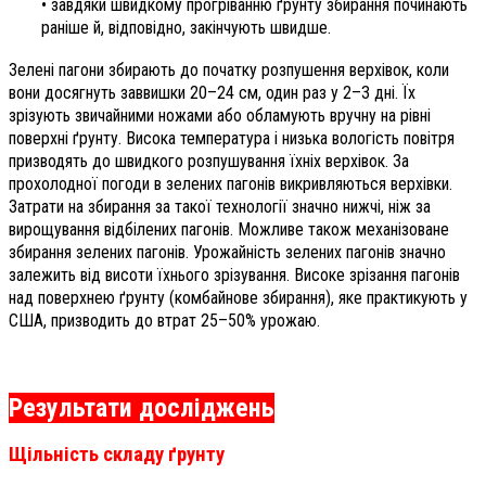
• завдяки швидкому прогріванню ґрунту збирання починають
раніше й, відповідно, закінчують швидше.
Зелені пагони збирають до початку розпушення верхівок, коли
вони досягнуть заввишки 20–24 см, один раз у 2–3 дні. Їх
зрізують звичайними ножами або обламують вручну на рівні
поверхні ґрунту. Висока температура і низька вологість повітря
призводять до швидкого розпушування їхніх верхівок. За
прохолодної погоди в зелених пагонів викривляються верхівки.
Затрати на збирання за такої технології значно нижчі, ніж за
вирощування відбілених пагонів. Можливе також механізоване
збирання зелених пагонів. Урожайність зелених пагонів значно
залежить від висоти їхнього зрізування. Високе зрізання пагонів
над поверхнею ґрунту (комбайнове збирання), яке практикують у
США, призводить до втрат 25–50% урожаю.
Результати досліджень
Щільність складу ґрунту