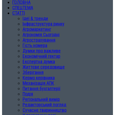
ГОЛОВНА
СПЕЦТЕМА
СТАТТІ
Ідеї & тренди
Інфраструктура ринку
Агромаркетинг
Агрономія Сьогодні
Агрострахування
Гість номера
Думки про важливе
Економічний гектар
Експертна думка
Життєве середовище
Зберігання
Кермо керівника
Механізація АПК
Питання бухгалтерії
Подія
Регіональний вимір
Редакторський погляд
Сучасне тваринництво