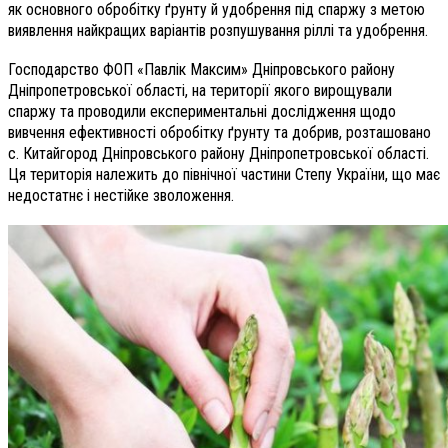
як основного обробітку ґрунту й удобрення під спаржу з метою
виявлення найкращих варіантів розпушування ріллі та удобрення.
Господарство ФОП «Павлік Максим» Дніпровського району
Дніпропетровської області, на території якого вирощували
спаржу та проводили експериментальні дослідження щодо
вивчення ефективності обробітку ґрунту та добрив, розташовано
с. Китайгород Дніпровського району Дніпропетровської області.
Ця територія належить до північної частини Степу України, що має
недостатнє і нестійке зволоження.