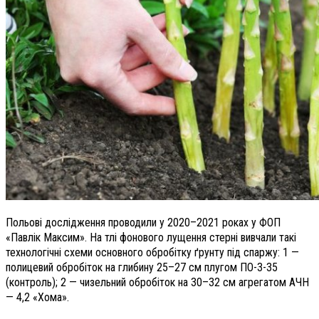
Польові дослідження проводили у 2020–2021 роках у ФОП
«Павлік Максим». На тлі фонового лущення стерні вивчали такі
технологічні схеми основного обробітку ґрунту під спаржу: 1 —
полицевий обробіток на глибину 25–27 см плугом ПО-3-35
(контроль); 2 — чизельний обробіток на 30–32 см агрегатом АЧН
— 4,2 «Хома».