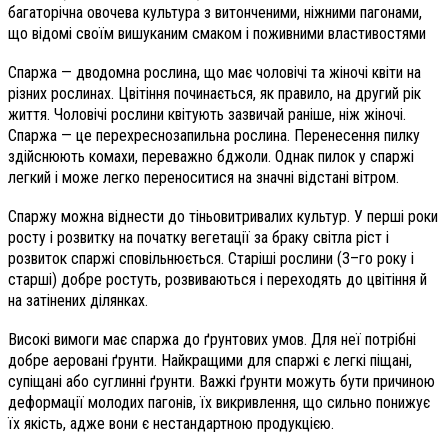
багаторічна овочева культура з витонченими, ніжними пагонами,
що відомі своїм вишуканим смаком і поживними властивостями
Спаржа — дводомна рослина, що має чоловічі та жіночі квіти на
різних рослинах. Цвітіння починається, як правило, на другий рік
життя. Чоловічі рослини квітують зазвичай раніше, ніж жіночі.
Спаржа — це перехреснозапильна рослина. Перенесення пилку
здійснюють комахи, переважно бджоли. Однак пилок у спаржі
легкий і може легко переноситися на значні відстані вітром.
Спаржу можна віднести до тіньовитривалих культур. У перші роки
росту і розвитку на початку вегетації за браку світла ріст і
розвиток спаржі сповільнюється. Старіші рослини (3–го року і
старші) добре ростуть, розвиваються і переходять до цвітіння й
на затінених ділянках.
Високі вимоги має спаржа до ґрунтових умов. Для неї потрібні
добре аеровані ґрунти. Найкращими для спаржі є легкі піщані,
супіщані або суглинні ґрунти. Важкі ґрунти можуть бути причиною
деформації молодих пагонів, їх викривлення, що сильно понижує
їх якість, адже вони є нестандартною продукцією.