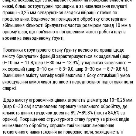
нижні, більш оструктурені прошарки, а за чизелювання пилуваті
фракції
<0,25 мм сепаруються завдяки вібрації стояків по
профілю вниз. Водночас за полицевого обробітку спостерігали
збільшення кількості брилуватих часток розміром понад 10 мм в
орному шарі, що пов’язано з погіршенням якості роботи плугів
восени на зневодненому ґрунті.
Показники структурного стану ґрунту весною по оранці щодо
вмісту брилуватих фракцій характеризуються як задовільні (шар
0–10 см — 11,8; шар 0–30 см — 13,9%), у варіантах чизельного —
як хороший (шар 0–10 см — 8,3–9,0; шар 0–30 см —
8,7–9,8 %).
Зменшення вмісту мегафракцій важливо з боку оптимізації умов
вирощування вимогливої до якості передпосівної підготовки поля
спаржі.
Щодо вмісту агрономічно-цінних агрегатів діаметром 10–0,25 мм
(шар 0–30 см) встановлено перевагу чизельного обробітку, де
кількість цінних грудочок досягла 89,7–89,8% (проти 84,6% за
оранки). Покращенню структурного стану ґрунту за різних видів
мінімального обробітку сприяли такі чинники: зменшення
техногенного навантаження на поверхню поля, захищеність її