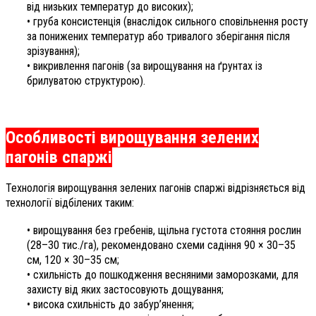
від низьких температур до високих);
• груба консистенція (внаслідок сильного сповільнення росту
за понижених температур або тривалого зберігання після
зрізування);
• викривлення пагонів (за вирощування на ґрунтах із
брилуватою структурою).
Особливості вирощування зелених
пагонів спаржі
Технологія вирощування зелених пагонів спаржі відрізняється від
технології відбілених таким:
• вирощування без гребенів, щільна густота стояння рослин
(28–30 тис./га), рекомендовано схеми садіння 90 × 30–35
см, 120 × 30–35 см;
• схильність до пошкодження весняними заморозками, для
захисту від яких застосовують дощування;
• висока схильність до за­бур’я­нення;