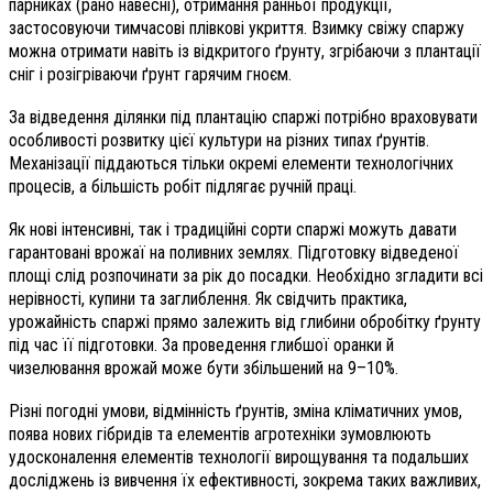
парниках (рано навесні), отримання ранньої продукції,
застосовуючи тимчасові плівкові укриття. Взимку свіжу спаржу
можна отримати навіть із відкритого ґрунту, згрібаючи з плантації
сніг і розігріваючи ґрунт гарячим гноєм.
За відведення ділянки під плантацію спаржі потрібно враховувати
особливості розвитку цієї культури на різних типах ґрунтів.
Механізації піддаються тільки окремі елементи технологічних
процесів, а більшість робіт підлягає ручній праці.
Як нові інтенсивні, так і традиційні сорти спаржі можуть давати
гарантовані врожаї на поливних землях. Підготовку відведеної
площі слід розпочинати за рік до посадки. Необхідно згладити всі
нерівності, купини та заглиблення. Як свідчить практика,
урожайність спаржі прямо залежить від глибини обробітку ґрунту
під час її підготовки. За проведення глибшої оранки й
чизелювання врожай може бути збільшений на 9–10%.
Різні погодні умови, відмінність ґрунтів, зміна кліматичних умов,
поява нових гібридів та елементів агротехніки зумовлюють
удосконалення елементів технології вирощування та подальших
досліджень із вивчення їх ефективності, зокрема таких важливих,