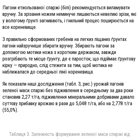
Пагони етиольованої спаржі (білі) рекомендується виламувати
вручну. За зрізання ножем неминуче лишаються невеликі зрізи, які
у вологому ґрунті загнивають, і гнильний процес поширюється на
все корене­вище.
З правильно сформованих гребенів на легких піщаних ґрунтах
пагони найзручніше збирати вручну. Збирають пагони за
допомогою мотики ножа з коротким держаком, завжди
розгрібають те місце ґрунту, де є паросток, що підіймає ґрунтову
кірку — природно, слід стежити за тим, щоб мотика не
наближалася до середньої лінії кореневища.
Як показали наші дослідження (табл. 3, рис.) урожай пагонів
зеленої маси спаржі без підживлення в середньому за два роки
становив 2,27 т/га, підживлення мінеральними добривами давало
суттєву прибавку врожаю в рази до 5,048 т/га, або на 2,778 т/га
(55,0%).
Таблиця 3. Залежність формування зеленої маси спаржі від