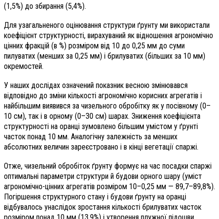
(1,5%) до збирання (5,4%).
Для узагальненого оцінювання структури ґрунту ми використали
коефіцієнт структурності, вирахуваний як відношення агрономічно
цінних фракцій (в %) розміром від 10 до 0,25 мм до суми
пилуватих (менших за 0,25 мм) і брилуватих (більших за 10 мм)
окремостей.
У наших дослідах означений показник весною змінювався
відповідно до зміни кількості агрономічно корисних агрегатів і
найбільшим виявився за чизельного обробітку як у посівному (0–
10 см), так і в орному (0–30 см) шарах. Зниження коефіцієнта
структурності на оранці зумовлено більшим умістом у ґрунті
часток понад 10 мм. Аналогічну залежність за менших
абсолютних величин зареєстровано і в кінці вегетації спаржі.
Отже, чизельний обробіток ґрунту формує на час посадки спаржі
оптимальні параметри структури й будови орного шару (уміст
агрономічно-цінних агрегатів розміром 10–0,25 мм — 89,7–89,8%).
Погіршення структурного стану і будови ґрунту на оранці
відбувалось унаслідок зростання кількості брилуватих часток
розміром понад 10 мм (13,9%) і утворення плужної підошви.