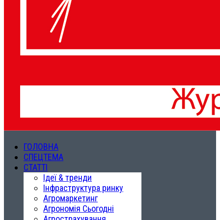
ГОЛОВНА
СПЕЦТЕМА
СТАТТІ
Ідеї & тренди
Інфраструктура ринку
Агромаркетинг
Агрономія Сьогодні
Агрострахування