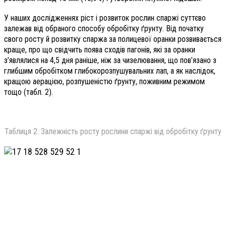
У наших дослідженнях ріст і розвиток рослин спаржі суттєво
залежав від обраного способу обробітку ґрунту. Від початку
свого росту й розвитку спаржа за полицевої оранки розвивається
краще, про що свідчить поява сходів пагонів, які за оранки
з’являлися на 4,5 дня раніше, ніж за чизелювання, що пов’язано з
глибшим обробітком глибокорозпушувальних лап, а як наслідок,
кращою аерацією, розпушеністю ґрунту, поживним режимом
тощо (табл. 2).
Таблиця 2. Залежність росту рослини спаржі від обробітку ґрунту