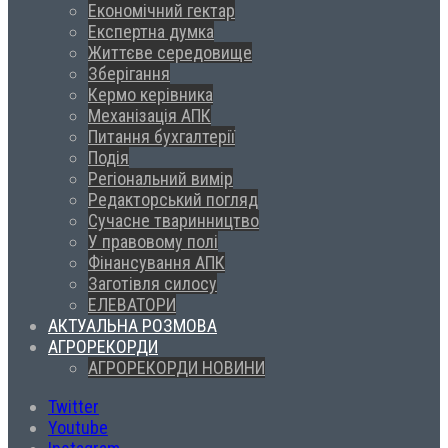
Економічний гектар
Експертна думка
Життєве середовище
Зберігання
Кермо керівника
Механізація АПК
Питання бухгалтерії
Подія
Регіональний вимір
Редакторський погляд
Сучасне тваринництво
У правовому полі
Фінансування АПК
Заготівля силосу
ЕЛЕВАТОРИ
АКТУАЛЬНА РОЗМОВА
АГРОРЕКОРДИ
АГРОРЕКОРДИ НОВИНИ
Twitter
Youtube