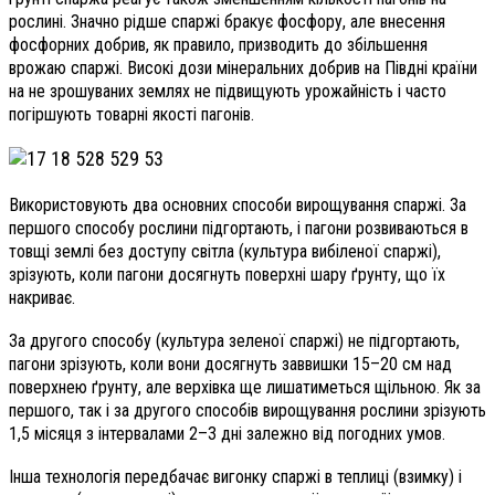
рослині. Значно рідше спаржі бракує фосфору, але внесення
фосфорних добрив, як правило, призводить до збільшення
врожаю спаржі. Високі дози мінеральних добрив на Півдні країни
на не зрошуваних землях не підвищують урожайність і часто
погіршують товарні якості пагонів.
Використовують два основних способи вирощування спаржі. За
першого способу рослини підгортають, і пагони розвиваються в
товщі землі без доступу світла (культура вибіленої спаржі),
зрізують, коли пагони досягнуть поверхні шару ґрунту, що їх
накриває.
За другого способу (культура зеленої спаржі) не підгортають,
пагони зрізують, коли вони досягнуть заввишки 15–20 см над
поверхнею ґрунту, але верхівка ще лишатиметься щільною. Як за
першого, так і за другого способів вирощування рослини зрізують
1,5 місяця з інтервалами 2–3 дні залежно від погодних умов.
Інша технологія передбачає вигонку спаржі в теплиці (взимку) і