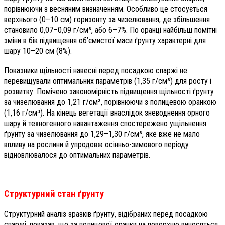
порівнюючи з весняним визначенням. Особливо це стосується
верхнього (0–10 см) горизонту за чизелювання, де збільшення
становило 0,07–0,09 г/см³, або 6–7%. По оранці найбільш помітні
зміни в бік підвищення об’ємистої маси ґрунту характерні для
шару 10–20 см (8%).
Показники щільності навесні перед посадкою спаржі не
перевищували оптимальних параметрів (1,35 г/см³) для росту і
розвитку. Помічено закономірність підвищення щільності ґрунту
за чизелювання до 1,21 г/см³, порівнюючи з полицевою оранкою
(1,16 г/см³). На кінець вегетації внаслідок зневоднення орного
шару й техногенного навантаження спостережено ущільнення
ґрунту за чизелювання до 1,29–1,30 г/см³, яке вже не мало
впливу на рослини й упродовж осінньо-зимового періоду
відновлювалося до оптимальних параметрів.
Структурний стан ­ґрунту
Структурний аналіз зразків ґрунту, відібраних перед посадкою
спаржі, показав, що за полицевої оранки на поверхню виносяться