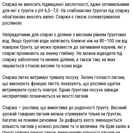
Спаржа не виносить підвищеної кислотності, адже оптимальними
для неї є ґрунти з pH 6,5–7,0. На слабокислих ґрунтах під спаржу
обов’язково вносять вапно. Спаржа є також солевитривалою
рослиною.
Непридатними для спаржі є ділянки з високим рівнем ґрунтових
вод. Якщо ґрунтові води залягають ближче ніж на 80–100 см від
поверхні ґрунту, це може призвести до загнивання коренів, які у
спаржі проникають на значну глибину. Не можна відводити під
спаржу заболочені та низинні ділянки, а також такі, на яких
лишаються стокові весняні та осінні води.
Спаржа легко витримує тривалу посуху. Зелені голчасті пагони,
що виконують функцію листя, показують, що рослина здатна
витримувати сухість повітря. Однак ґрунтова посуха завжди
несприятливо позначається на якості пагонів.
Спаржа — рослина, що вимоглива до родючості ґрунту. Високий
урожай товарних пагонів можна отримувати тільки на ґрунтах,
багатих на поживні речовини. За дефіциту азоту зменшуються
кількість пагонів у кожної рослини та їх величина. На брак калію в
ґрунті спаржа реагує також зменшенням кількості пагонів на