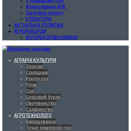
У правовому полі
Фінансування АПК
Заготівля силосу
ЕЛЕВАТОРИ
АКТУАЛЬНА РОЗМОВА
АГРОРЕКОРДИ
АГРОРЕКОРДИ НОВИНИ
АГРАРНІ КУЛЬТУРИ
Зернові
Соняшник
Кукурудза
Ріпак
Соя
Цукровий буряк
Овочівництво
Садівництво
АГРОТЕХНОЛОГІЇ
Вирощування
Точне землеробство