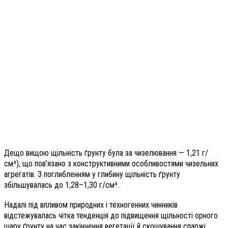
Дещо вищою щільність ґрунту була за чизелювання — 1,21 г/
см³), що пов’язано з конструктивними особливостями чизельних
агрегатів. З поглибленням у глибину щільність ґрунту
збільшувалась до 1,28–1,30 г/см³.
Надалі під впливом природних і техногенних чинників
відстежувалась чітка тенденція до підвищення щільності орного
шару ґрунту на час закінчення вегетації й скошування спаржі,