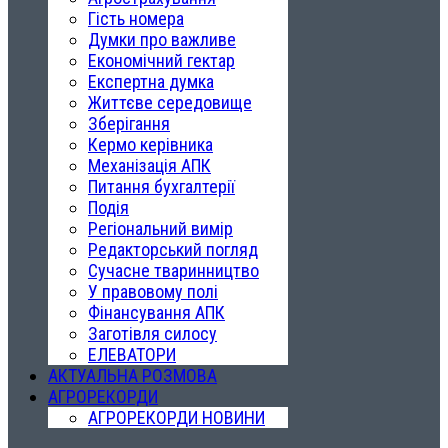
Гість номера
Думки про важливе
Економічний гектар
Експертна думка
Життєве середовище
Зберігання
Кермо керівника
Механізація АПК
Питання бухгалтерії
Подія
Регіональний вимір
Редакторський погляд
Сучасне тваринництво
У правовому полі
Фінансування АПК
Заготівля силосу
ЕЛЕВАТОРИ
АКТУАЛЬНА РОЗМОВА
АГРОРЕКОРДИ
АГРОРЕКОРДИ НОВИНИ