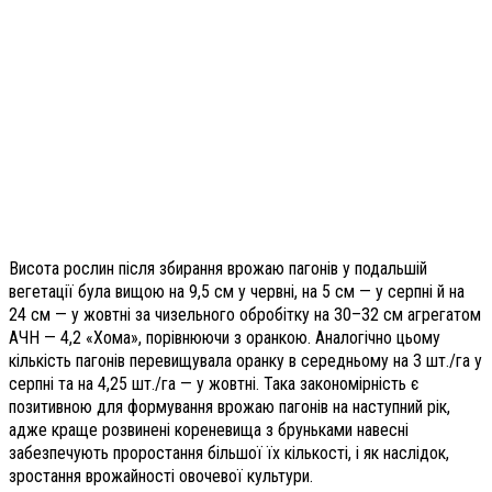
Висота рослин після збирання врожаю пагонів у подальшій
вегетації була вищою на 9,5 см у червні, на 5 см — у серпні й на
24 см — у жовтні за чизельного обробітку на 30–32 см агрегатом
АЧН — 4,2 «Хома», порівнюючи з оранкою. Аналогічно цьому
кількість пагонів перевищувала оранку в середньому на 3 шт./га у
серпні та на 4,25 шт./га — у жовтні. Така закономірність є
позитивною для формування врожаю пагонів на наступний рік,
адже краще розвинені кореневища з бруньками навесні
забезпечують проростання більшої їх кількості, і як наслідок,
зростання врожайності овочевої культури.