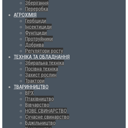
Зберігання
Переробка
АГРОХІМІЯ
Гербіциди
Інсектициди
Фунгіциди
Протруйники
Добрива
Регулятори росту
ТЕХНІКА ТА ОБЛАДНАННЯ
Збиральна техніка
Посівна техніка
Захист рослин
Трактори
ТВАРИННИЦТВО
ВРХ
Птахівництво
Вівчарство
НОВЕ СВИНАРСТВО
Сучасне свинарство
Бджільництво