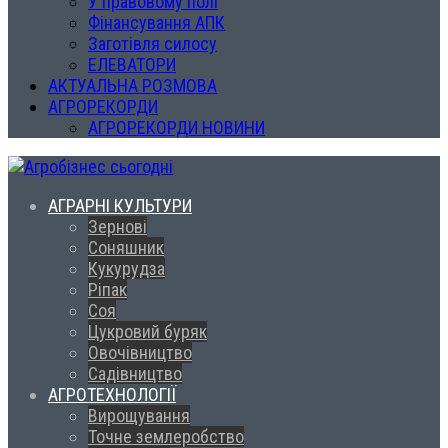
У правовому полі
Фінансування АПК
Заготівля силосу
ЕЛЕВАТОРИ
АКТУАЛЬНА РОЗМОВА
АГРОРЕКОРДИ
АГРОРЕКОРДИ НОВИНИ
АГРАРНІ КУЛЬТУРИ
Зернові
Соняшник
Кукурудза
Ріпак
Соя
Цукровий буряк
Овочівництво
Садівництво
АГРОТЕХНОЛОГІЇ
Вирощування
Точне землеробство