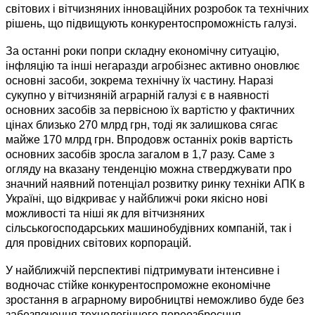
світових і вітчизняних інноваційних розробок та технічних
рішень, що підвищують конкурентоспроможність галузі.
За останні роки попри складну економічну ситуацію,
інфляцію та інші негаразди агробізнес активно оновлює
основні засоби, зокрема технічну їх частину. Наразі
сукупно у вітчизняній аграрній галузі є в наявності
основних засобів за первісною їх вартістю у фактичних
цінах близько 270 млрд грн, тоді як залишкова сягає
майже 170 млрд грн. Впродовж останніх років вартість
основних засобів зросла загалом в 1,7 разу. Саме з
огляду на вказану тенденцію можна стверджувати про
значний наявний потенціал розвитку ринку техніки АПК в
Україні, що відкриває у найближчі роки якісно нові
можливості та ніші як для вітчизняних
сільськогосподарських машинобудівних компаній, так і
для провідних світових корпорацій.
У найближчій перспективі підтримувати інтенсивне і
водночас стійке конкурентоспроможне економічне
зростання в аграрному виробництві неможливо буде без
забезпечення технологічного переозброєн­ня