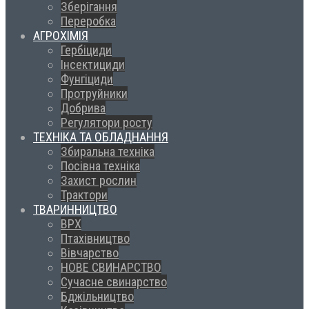
Зберігання
Переробка
АГРОХІМІЯ
Гербіциди
Інсектициди
Фунгіциди
Протруйники
Добрива
Регулятори росту
ТЕХНІКА ТА ОБЛАДНАННЯ
Збиральна техніка
Посівна техніка
Захист рослин
Трактори
ТВАРИННИЦТВО
ВРХ
Птахівництво
Вівчарство
НОВЕ СВИНАРСТВО
Сучасне свинарство
Бджільництво