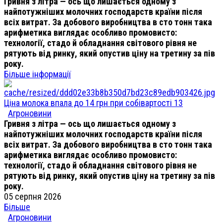
Гривня з літра — ось що лишається одному з
найпотужніших молочних господарств країни після
всіх витрат. За добового виробництва в сто тонн така
арифметика виглядає особливо промовисто:
технології, стадо й обладнання світового рівня не
рятують від ринку, який опустив ціну на третину за пів
року.
Більше інформації
Ціна молока впала до 14 грн при собівартості 13
Агроновини
Гривня з літра — ось що лишається одному з
найпотужніших молочних господарств країни після
всіх витрат. За добового виробництва в сто тонн така
арифметика виглядає особливо промовисто:
технології, стадо й обладнання світового рівня не
рятують від ринку, який опустив ціну на третину за пів
року.
05 серпня 2026
Більше
Агроновини