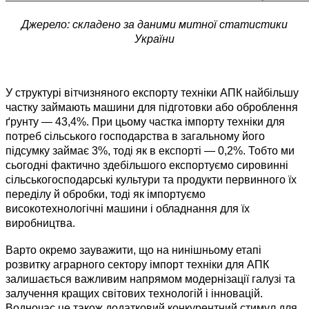
Джерело: складено за даними митної статистики
України
У структурі вітчизняного експорту техніки АПК найбільшу
частку займають машини для підготовки або оброблення
ґрунту — 43,4%. При цьому частка імпорту техніки для
потреб сільського господарства в загальному його
підсумку займає 3%, тоді як в експорті — 0,2%. Тобто ми
сьогодні фактично здебільшого експортуємо сировинні
сільськогосподарські культури та продукти первинного їх
переділу й обробки, тоді як імпортуємо
високотехнологічні машини і обладнання для їх
виробництва.
Варто окремо зауважити, що на нинішньому етапі
розвитку аграрного сектору імпорт техніки для АПК
залишається важливим напрямом модернізації галузі та
залучення кращих світових технологій і інновацій.
Водночас це також додатковий конкурентний стимул для