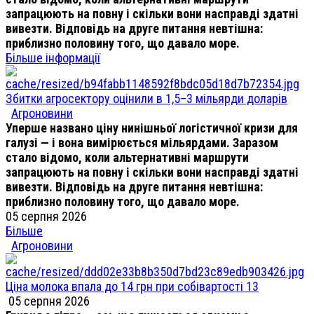
запрацюють на повну і скільки вони насправді здатні
вивезти. Відповідь на друге питання невтішна:
приблизно половину того, що давало море.
Більше інформації
Збитки агросектору оцінили в 1,5–3 мільярди доларів
Агроновини
Уперше названо ціну нинішньої логістичної кризи для
галузі — і вона вимірюється мільярдами. Заразом
стало відомо, коли альтернативні маршрути
запрацюють на повну і скільки вони насправді здатні
вивезти. Відповідь на друге питання невтішна:
приблизно половину того, що давало море.
05 серпня 2026
Більше
Агроновини
Ціна молока впала до 14 грн при собівартості 13
05 серпня 2026