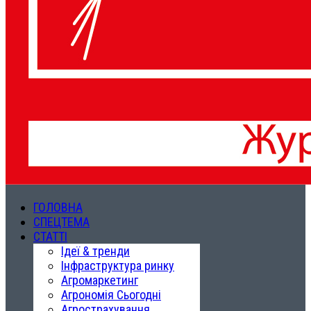
ГОЛОВНА
СПЕЦТЕМА
СТАТТІ
Ідеї & тренди
Інфраструктура ринку
Агромаркетинг
Агрономія Сьогодні
Агрострахування