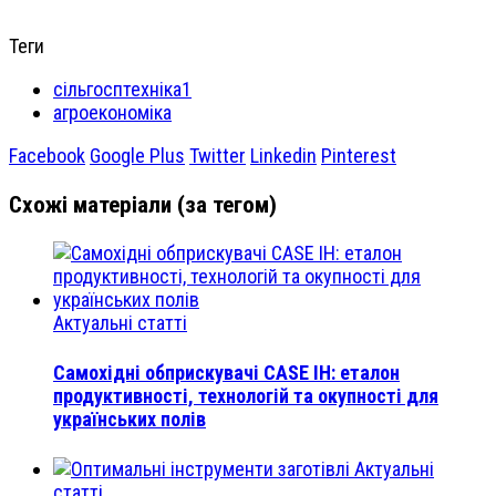
Теги
сільгосптехніка1
агроекономіка
Facebook
Google Plus
Twitter
Linkedin
Pinterest
Схожі матеріали (за тегом)
Актуальні статті
Самохідні обприскувачі CASE IH: еталон
продуктивності, технологій та окупності для
українських полів
Актуальні
статті