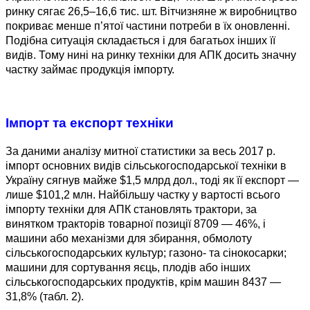
ринку сягає 26,5–16,6 тис. шт. Вітчизняне ж виробництво
покриває менше п’ятої частини потреби в їх оновленні.
Подібна ситуація складається і для багатьох інших її
видів. Тому нині на ринку техніки для АПК досить значну
частку займає продукція імпорту.
Імпорт та експорт техніки
За даними аналізу митної статистики за весь 2017 р.
імпорт основних видів сільськогосподарської техніки в
Україну сягнув майже $1,5 млрд дол., тоді як її експорт —
лише $101,2 млн. Найбільшу частку у вартості всього
імпорту техніки для АПК становлять трактори, за
винятком тракторів товарної позиції 8709 — 46%, і
машини або механізми для збирання, обмолоту
сільськогосподарських культур; газоно- та сінокосарки;
машини для сортування яєць, плодів або інших
сільськогосподарських продуктів, крім машин 8437 —
31,8% (табл. 2).