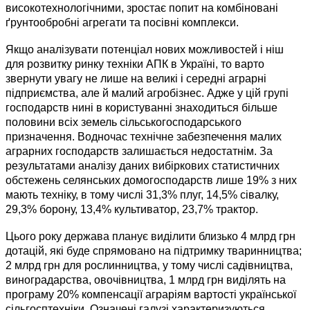
високотехнологічними, зростає попит на комбіновані
ґрунтообробні агрегати та посівні комплекси.
Якщо аналізувати потенціал нових можливостей і ніш
для розвитку ринку техніки АПК в Україні, то варто
звернути увагу не лише на великі і середні аграрні
підприємства, але й малий агробізнес. Адже у цій групі
господарств нині в користуванні знаходиться більше
половини всіх земель сільськогосподарського
призначення. Водночас технічне забезпечення малих
аграрних господарств залишає­ться недостатнім. За
результатами аналізу даних вибіркових статистичних
обстежень селянських домогосподарств лише 19% з них
мають техніку, в тому числі 31,3% плуг, 14,5% сівалку,
29,3% борону, 13,4% культиватор, 23,7% трактор.
Цього року держава планує виділити близько 4 млрд грн
дотацій, які буде спрямовано на підтримку тваринництва;
2 млрд грн для рослинництва, у тому числі садівництва,
виноградарства, овочівництва, 1 млрд грн виділять на
програму 20% компенсації аграріям вартості української
сільгосптехніки. Означені галузі характеризуються