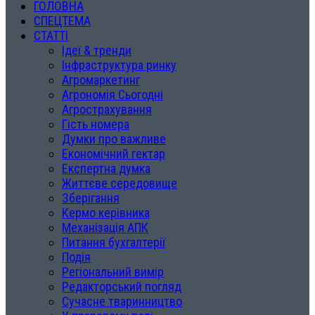
ГОЛОВНА
СПЕЦТЕМА
СТАТТІ
Ідеї & тренди
Інфраструктура ринку
Агромаркетинг
Агрономія Сьогодні
Агрострахування
Гість номера
Думки про важливе
Економічний гектар
Експертна думка
Життєве середовище
Зберігання
Кермо керівника
Механізація АПК
Питання бухгалтерії
Подія
Регіональний вимір
Редакторський погляд
Сучасне тваринництво