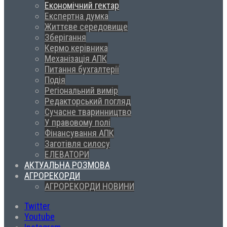
Економічний гектар
Експертна думка
Життєве середовище
Зберігання
Кермо керівника
Механізація АПК
Питання бухгалтерії
Подія
Регіональний вимір
Редакторський погляд
Сучасне тваринництво
У правовому полі
Фінансування АПК
Заготівля силосу
ЕЛЕВАТОРИ
АКТУАЛЬНА РОЗМОВА
АГРОРЕКОРДИ
АГРОРЕКОРДИ НОВИНИ
Twitter
Youtube