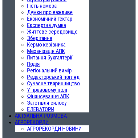
Гість номера
Думки про важливе
Економічний гектар
Експертна думка
Життєве середовище
Зберігання
Кермо керівника
Механізація АПК
Питання бухгалтерії
Подія
Регіональний вимір
Редакторський погляд
Сучасне тваринництво
У правовому полі
Фінансування АПК
Заготівля силосу
ЕЛЕВАТОРИ
АКТУАЛЬНА РОЗМОВА
АГРОРЕКОРДИ
АГРОРЕКОРДИ НОВИНИ