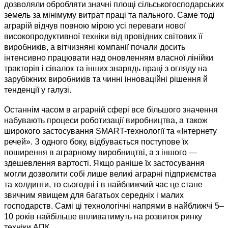
дозволяли обробляти значні площі сільськогосподарських
земель за мінімуму витрат праці та пального. Саме тоді
аграрій відчув повною мірою усі переваги нової
високопродуктивної техніки від провідних світових її
виробників, а вітчизняні компанії почали досить
інтенсивно працювати над оновленням власної лінійки
тракторів і сівалок та інших знарядь праці з огляду на
зарубіжних виробників та чинні інноваційні рішення й
тенденції у галузі.
Останнім часом в аграрній сфері все більшого значення
набувають процеси роботизації виробництва, а також
широкого застосування SMART-технології та «Інтернету
речей». З одного боку, відбувається поступове їх
поширення в аграрному виробництві, а з іншого —
здешевлення вартості. Якщо раніше їх застосування
могли дозволити собі лише великі аграрні підприємства
та холдинги, то сьогодні і в найближчий час це стане
звичним явищем для багатьох середніх і малих
господарств. Самі ці технологічні напрями в найближчі 5–
10 років найбільше впливатимуть на розвиток ринку
техніки АПК.