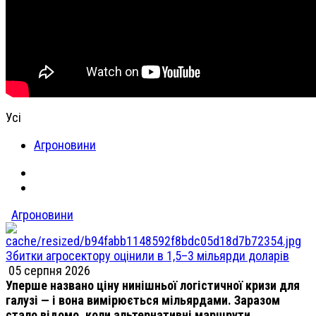
Усі
Агроновини
Агроновини
Збитки агросектору оцінили в 1,5–3 мільярди доларів
05 серпня 2026
Уперше названо ціну нинішньої логістичної кризи для
галузі — і вона вимірюється мільярдами. Заразом
стало відомо, коли альтернативні маршрути