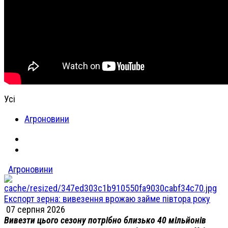
Усі
Агроновини
Агроновини
Експорт зерна: вивезення врожаю займе півтора року
07 серпня 2026
Вивезти цього сезону потрібно близько 40 мільйонів