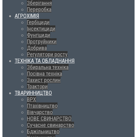
Зберігання
Переробка
АГРОХІМІЯ
Гербіциди
Інсектициди
Фунгіциди
Протруйники
Добрива
Регулятори росту
ТЕХНІКА ТА ОБЛАДНАННЯ
Збиральна техніка
Посівна техніка
Захист рослин
Трактори
ТВАРИННИЦТВО
ВРХ
Птахівництво
Вівчарство
НОВЕ СВИНАРСТВО
Сучасне свинарство
Бджільництво