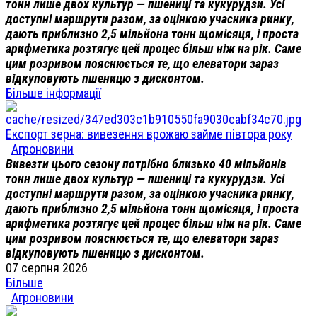
тонн лише двох культур — пшениці та кукурудзи. Усі
доступні маршрути разом, за оцінкою учасника ринку,
дають приблизно 2,5 мільйона тонн щомісяця, і проста
арифметика розтягує цей процес більш ніж на рік. Саме
цим розривом пояснюється те, що елеватори зараз
відкуповують пшеницю з дисконтом.
Більше інформації
Експорт зерна: вивезення врожаю займе півтора року
Агроновини
Вивезти цього сезону потрібно близько 40 мільйонів
тонн лише двох культур — пшениці та кукурудзи. Усі
доступні маршрути разом, за оцінкою учасника ринку,
дають приблизно 2,5 мільйона тонн щомісяця, і проста
арифметика розтягує цей процес більш ніж на рік. Саме
цим розривом пояснюється те, що елеватори зараз
відкуповують пшеницю з дисконтом.
07 серпня 2026
Більше
Агроновини