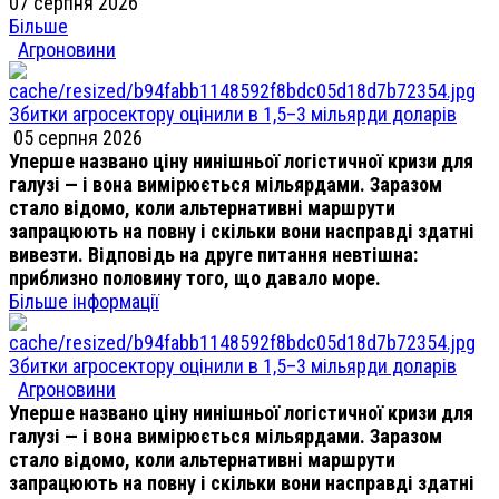
07 серпня 2026
Більше
Агроновини
Збитки агросектору оцінили в 1,5–3 мільярди доларів
05 серпня 2026
Уперше названо ціну нинішньої логістичної кризи для
галузі — і вона вимірюється мільярдами. Заразом
стало відомо, коли альтернативні маршрути
запрацюють на повну і скільки вони насправді здатні
вивезти. Відповідь на друге питання невтішна:
приблизно половину того, що давало море.
Більше інформації
Збитки агросектору оцінили в 1,5–3 мільярди доларів
Агроновини
Уперше названо ціну нинішньої логістичної кризи для
галузі — і вона вимірюється мільярдами. Заразом
стало відомо, коли альтернативні маршрути
запрацюють на повну і скільки вони насправді здатні