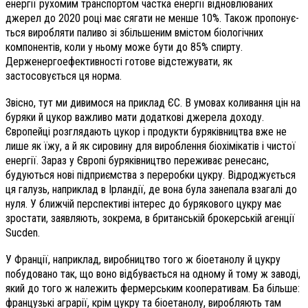
енергії рухомим транспортом частка енергії відновлюваних
джерел до 2020 році має сягати не менше 10%. Також пропонує­
ться виробляти паливо зі збільшеним вмістом біологічних
компонентів, коли у ньому може бути до 85% спирту.
Держенергоефективності готове відстежувати, як
застосовується ця норма.
Звісно, тут ми дивимося на приклад ЄС. В умовах коливання цін на
буряки й цукор важливо мати додаткові джерела доходу.
Європейці розглядають цукор і продукти буряківництва вже не
лише як їжу, а й як сировину для вироблення біохімікатів і чистої
енергії. Зараз у Європі буряківництво переживає ренесанс,
будуються нові підприємства з переробки цукру. Відроджується
ця галузь, наприклад в Ірландії, де вона була занепала взагалі до
нуля. У ближчій перспективі інтерес до бурякового цукру має
зростати, заявляють, зокрема, в британській брокерській агенції
Sucden.
У Франції, наприклад, виробництво того ж біоетанолу й цукру
побудовано так, що воно відбувається на одному й тому ж заводі,
який до того ж належить фермерським кооперативам. Ба більше:
французькі аграрії, крім цукру та біоетанолу, виробляють там