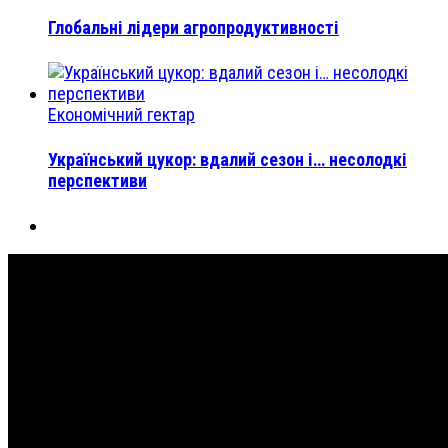
Глобальні лідери агропродуктивності
Економічний гектар
Український цукор: вдалий сезон і… несолодкі
перспективи