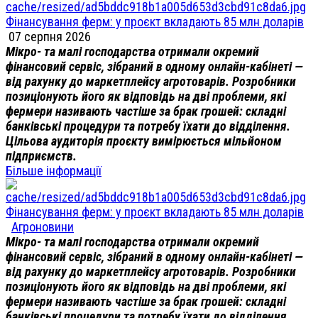
Фінансування ферм: у проєкт вкладають 85 млн доларів
07 серпня 2026
Мікро- та малі господарства отримали окремий
фінансовий сервіс, зібраний в одному онлайн-кабінеті —
від рахунку до маркетплейсу агротоварів. Розробники
позиціонують його як відповідь на дві проблеми, які
фермери називають частіше за брак грошей: складні
банківські процедури та потребу їхати до відділення.
Цільова аудиторія проєкту вимірюється мільйоном
підприємств.
Більше інформації
Фінансування ферм: у проєкт вкладають 85 млн доларів
Агроновини
Мікро- та малі господарства отримали окремий
фінансовий сервіс, зібраний в одному онлайн-кабінеті —
від рахунку до маркетплейсу агротоварів. Розробники
позиціонують його як відповідь на дві проблеми, які
фермери називають частіше за брак грошей: складні
банківські процедури та потребу їхати до відділення.