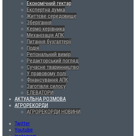
Економічний гектар
Експертна думка
Життєве середовище
Зберігання
Кермо керівника
Механізація АПК
Питання бухгалтерії
Подія
Регіональний вимір
Редакторський погляд
Сучасне тваринництво
У правовому полі
Фінансування АПК
Заготівля силосу
ЕЛЕВАТОРИ
АКТУАЛЬНА РОЗМОВА
АГРОРЕКОРДИ
АГРОРЕКОРДИ НОВИНИ
Twitter
Youtube