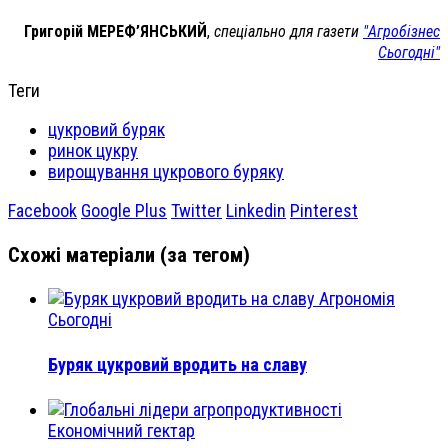
Григорій МЕРЕФ’ЯНСЬКИЙ
,
спеціально для газети
"Агробізнес
Сьогодні"
Теги
цукровий буряк
ринок цукру
вирощування цукрового буряку
Facebook
Google Plus
Twitter
Linkedin
Pinterest
Схожі матеріали (за тегом)
Агрономія
Сьогодні
Буряк цукровий вродить на славу
Економічний гектар