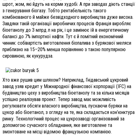
шрот, жом, які йдуть на корми худобі. А при заводах діють станції
з генерування біогазу. Тобто рентабельність такого
комбінованого й майже безвідходного виробництва дуже висока.
Завдяки такій організації виробничих процесів Франція виробляє
біоетанолу до 3 млрд л на рік, і це замінює їй в енергетичному
балансі до 7% імпортної нафти. Тут є й помітний економічний
чинник: собівартість виготовлення біопалива з бурякової меляси
приблизно на 15–20% менша порівнянню з такою популярною
сировиною, як кукурудза.
Хто вже рушив цим шляхом? Наприклад, Гнідавський цукровий
завод узяв кредит у Міжнародної фінансової корпорації (IFC) на
будівництво цеху з виробництва біоетанолу та за кілька місяців
успішно реалізував проект. Тепер завод має можливість
регулювати обсяги власного виробництва, пускаючи буряки на
цукор або біоетанол, з огляду на те, яка складається кон’юнктура
ринку. Технологічний процес на цукрозаводі організований за
допомогою сучасного обладнання, яке виготовлене та
змонтоване на місці відомою французькою компанією.