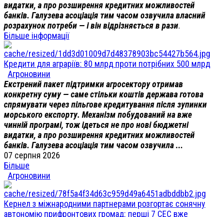
видатки, а про розширення кредитних можливостей
банків. Галузева асоціація тим часом озвучила власний
розрахунок потреби — і він відрізняється в рази
.
Більше інформації
Кредити для аграріїв: 80 млрд проти потрібних 500 млрд
Агроновини
Екстрений пакет підтримки агросектору отримав
конкретну суму — саме стільки коштів держава готова
спрямувати через пільгове кредитування після зупинки
морського експорту. Механізм побудований на вже
чинній програмі, тож ідеться не про нові бюджетні
видатки, а про розширення кредитних можливостей
банків. Галузева асоціація тим часом озвучила ...
07 серпня 2026
Більше
Агроновини
Кернел з міжнародними партнерами розгортає сонячну
автономію прифронтових громад: перші 7 СЕС вже