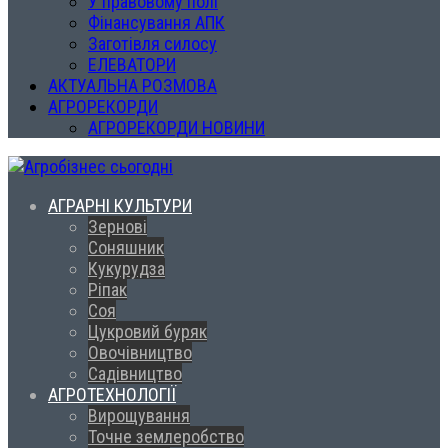
У правовому полі
Фінансування АПК
Заготівля силосу
ЕЛЕВАТОРИ
АКТУАЛЬНА РОЗМОВА
АГРОРЕКОРДИ
АГРОРЕКОРДИ НОВИНИ
АГРАРНІ КУЛЬТУРИ
Зернові
Соняшник
Кукурудза
Ріпак
Соя
Цукровий буряк
Овочівництво
Садівництво
АГРОТЕХНОЛОГІЇ
Вирощування
Точне землеробство