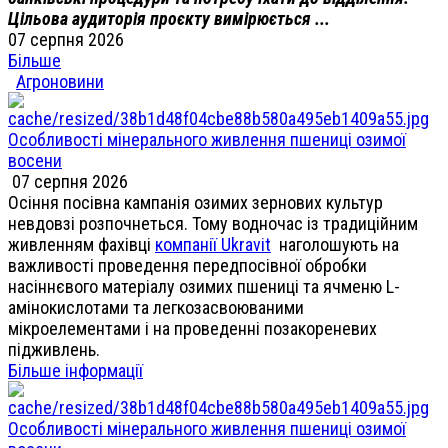
Цільова аудиторія проєкту вимірюється ...
07 серпня 2026
Більше
Агроновини
Особливості мінерального живлення пшениці озимої
восени
07 серпня 2026
Осіння посівна кампанія озимих зернових культур
невдовзі розпочнеться. Тому водночас із традиційним
живленням фахівці
компанії Ukravit
наголошують на
важливості проведення передпосівної обробки
насіннєвого матеріалу озимих пшениці та ячменю L-
амінокислотами та легкозасвоюваними
мікроелементами і на проведенні позакореневих
підживлень.
Більше інформації
Особливості мінерального живлення пшениці озимої