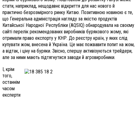
стати, наприклад, нещодавнє відкриття для нас нового й
практично безрозмірного ринку Китаю. Позитивною новиною є те,
що Генеральна адміністрація нагляду за якістю продуктів
Китайської Народної Республіки (AQSIQ) обнародувала на своєму
сайті перелік рекомендованих виробників бурякового жому, які
отримали право експорту у КНР. До реєстру країн, у яких слід
купувати жом, внесена й Україна. Це має пожвавити попит на жом,
а відтак, і ціну на буряки. Звісно, спершу активізуються трейдери,
але за ними мають підтягнутися заводи й агровиробники.
І, крім
того,
останнім
часом
експерти