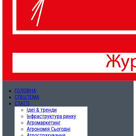
ГОЛОВНА
СПЕЦТЕМА
СТАТТІ
Ідеї & тренди
Інфраструктура ринку
Агромаркетинг
Агрономія Сьогодні
Агрострахування