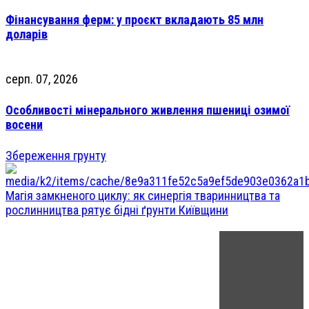
Фінансування ферм: у проєкт вкладають 85 млн
доларів
серп. 07, 2026
Особливості мінерального живлення пшениці озимої
восени
Збереження грунту
Магія замкненого циклу: як синергія тваринництва та
рослинництва рятує бідні ґрунти Київщини