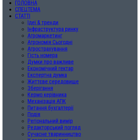
ГОЛОВНА
СПЕЦТЕМА
СТАТТІ
Ідеї & тренди
Інфраструктура ринку
Агромаркетинг
Агрономія Сьогодні
Агрострахування
Гість номера
Думки про важливе
Економічний гектар
Експертна думка
Життєве середовище
Зберігання
Кермо керівника
Механізація АПК
Питання бухгалтерії
Подія
Регіональний вимір
Редакторський погляд
Сучасне тваринництво