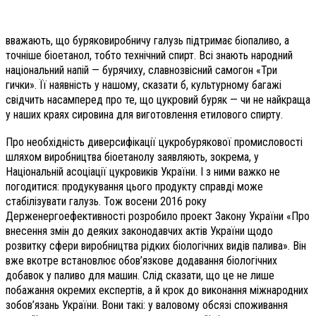
вважають, що буряковиробничу галузь підтримає біопаливо, а
точніше біоетанол, тобто технічний спирт. Всі знають народний
національний напій — бурячиху, славнозвісний самогон «Три
гички». Її наявність у нашому, сказати б, культурному багажі
свідчить насамперед про те, що цукровий буряк — чи не найкраща
у наших краях сировина для виготовлення етилового спирту.
Про необхідність диверсифікації цукробурякової промисловості
шляхом виробництва біо­етанолу заявляють, зокрема, у
Національній асоціації цукровиків України. І з ними важко не
погодитися: продукування цього продукту справді може
стабілізувати галузь. Тож восени 2016 року
Держенергоефективності розробило проект Закону України «Про
внесення змін до деяких законодавчих актів України щодо
розвитку сфери виробництва рідких біологічних видів палива». Він
вже вкотре встановлює обов’язкове додавання біологічних
добавок у паливо для машин. Слід сказати, що це не лише
побажання окремих експертів, а й крок до виконання міжнародних
зобов’язань України. Вони такі: у валовому обсязі споживання