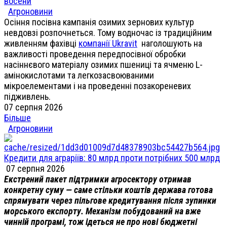
восени
Агроновини
Осіння посівна кампанія озимих зернових культур
невдовзі розпочнеться. Тому водночас із традиційним
живленням фахівці
компанії Ukravit
наголошують на
важливості проведення передпосівної обробки
насіннєвого матеріалу озимих пшениці та ячменю L-
амінокислотами та легкозасвоюваними
мікроелементами і на проведенні позакореневих
підживлень.
07 серпня 2026
Більше
Агроновини
Кредити для аграріїв: 80 млрд проти потрібних 500 млрд
07 серпня 2026
Екстрений пакет підтримки агросектору отримав
конкретну суму — саме стільки коштів держава готова
спрямувати через пільгове кредитування після зупинки
морського експорту. Механізм побудований на вже
чинній програмі, тож ідеться не про нові бюджетні