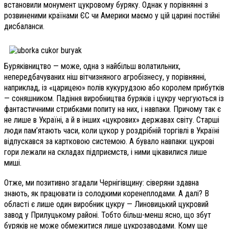
встановили монумент цукровому буряку. Однак у порівнянні з
розвиненими країнами ЄС чи Америки маємо у цій царині постійні
дисбаланси.
Буряківництво — може, одна з найбільш волатильних,
непередбачуваних ніш вітчизняного агробізнесу, у порівнянні,
наприклад, із «царицею» полів кукурудзою або королем прибутків
— соняшником. Падіння виробництва буряків і цукру чергуються із
фантастичними стрибками попиту на них, і навпаки. Причому так є
не лише в Україні, а й в інших «цукрових» державах світу. Старші
люди пам’ятають часи, коли цукор у роздрібній торгівлі в Україні
відпускався за картковою системою. А бувало навпаки: цукрові
гори лежали на складах підприємств, і ними цікавилися лише
миші.
Отже, ми позитивно згадали Чернігівщину: сіверяни здавна
знають, як працювати із солодкими коренеплодами. А далі? В
області є лише один виробник цукру — Линовицький цукровий
завод у Прилуцькому районі. Тобто більш-менш ясно, що збут
буряків не може обмежитися лише цукрозаводами. Кому ще