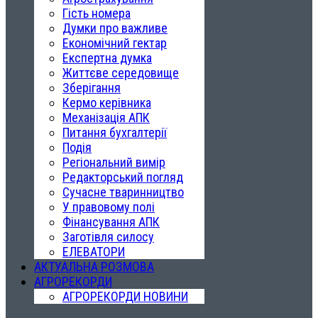
Гість номера
Думки про важливе
Економічний гектар
Експертна думка
Життєве середовище
Зберігання
Кермо керівника
Механізація АПК
Питання бухгалтерії
Подія
Регіональний вимір
Редакторський погляд
Сучасне тваринництво
У правовому полі
Фінансування АПК
Заготівля силосу
ЕЛЕВАТОРИ
АКТУАЛЬНА РОЗМОВА
АГРОРЕКОРДИ
АГРОРЕКОРДИ НОВИНИ