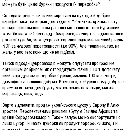
можуть бути цікаві буряки і продукти їх переробки?
Солодкі корені — не тільки сировина на цукор, а й добрий
напівфабрикат на корми для худоби. У багатьох країнах світу
поширеним компонентом раціонів молочних корів є буряковий
жом. Як вважає Олександр Овчаренко, експерт із годівлі великої
рогатої худоби, жом цукрових коренеплодів має високий рівень
NDF за чудової перетравності (до 90%). Але тваринництво, на
жаль, у нас теж поки що не на підйомі.
Також відходи цукрозаводів можуть слугувати прекрасним
органічним добривом. Як стверджують фахівці, 10 т дефекату,
який є продуктом переробки буряків, заміняє 100 кг селітри,
діамофоски, калійних добрив. Крім того, у «буряковому добриві»
присутні корисні для ґрунту мікроелементи: кальцій, магній,
марганець, цинк, мідь.
Варто відзначити: продаж українського цукру у Європу й Азію
зростає. Перспективними ринками збуту є Західна Африка та
країни Середземномор’я. Також галузь може експортувати не
лише цукор чи навіть цукерки як продукт переробки його, а й
корми із бурякового жому. Поштовхом до розвитку галузі може