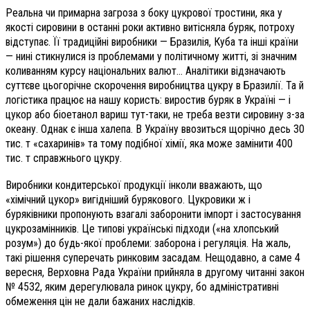
Реальна чи примарна загроза з боку цукрової тростини, яка у
якості сировини в останні роки активно витісняла буряк, потроху
відступає. Її традиційні виробники — Бразилія, Куба та інші країни
— нині стикнулися із проблемами у політичному житті, зі значним
коливанням курсу національних валют… Аналітики відзначають
суттєве цьогорічне скорочення виробництва цукру в Бразилії. Та й
логістика працює на нашу користь: виростив буряк в Україні — і
цукор або біоетанол вариш тут-таки, не треба везти сировину з-за
океану. Однак є інша халепа. В Україну ввозиться щорічно десь 30
тис. т «сахаринів» та тому подібної хімії, яка може замінити 400
тис. т справжнього цукру.
Виробники кондитерської продукції інколи вважають, що
«хімічний цукор» вигідніший бурякового. Цукровики ж і
буряківники пропонують взагалі заборонити імпорт і застосування
цукрозамінників. Це типові українські підходи («на хлопський
розум») до будь-якої проблеми: заборона і регуляція. На жаль,
такі рішення суперечать ринковим засадам. Нещодавно, а саме 4
вересня, Верховна Рада України прийняла в другому читанні закон
№ 4532, яким дерегулювала ринок цукру, бо адміністративні
обмеження цін не дали бажаних наслідків.