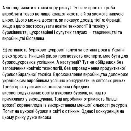
А як слід чинити з точки зору ринку? Тут все просто: треба
виробляти товар не лише кращої якості, а й за якомога нижчою
ціною. Цього можна досягти, як показує досвід тієї ж Франції,
якщо вдало застосовувати новітні технології й техніку у
буряківництві, цукроварінні і супутніх галузях — тваринництві та
виробництві біопалива.
Ефективність буряково-цукрової галузі за останні роки в Україні
різко зросла. Нинішній рік, як прогнозують експерти, має бути для
бурякоцукровиків успішним. А наступний? Тут не обійдешся без
запозичення новітніх технологій, без впровадження продуктивної
бурякозбиральної техніки. Вдосконалення виробництва допоможе
українським виробникам успішно конкурувати на світових ринках.
Треба орієнтуватися на розведення гібридних
високопродуктивних сортів цукрових буряків, не надто
примхливих у вирощуванні. Тоді виробники отримають більші
врожаї коренеплодів із використанням меншої кількості ресурсів.
Попит на цукрові буряки в світі є стійким. Однак і конкуренція на
цьому ринку дуже висока.