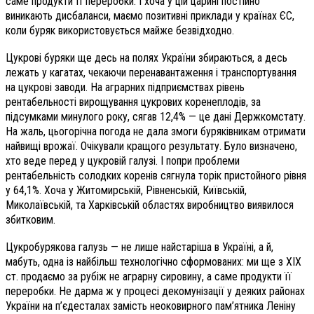
саме продукти її переробки. І хоча у цій царині постійно
виникають дисбаланси, маємо позитивні приклади у країнах ЄС,
коли буряк використовується майже безвідходно.
Цукрові буряки ще десь на полях України збираються, а десь
лежать у кагатах, чекаючи перенавантаження і транспортування
на цукрові заводи. На аграрних підприємствах рівень
рентабельності вирощування цукрових коренеплодів, за
підсумками минулого року, сягав 12,4% — це дані Держкомстату.
На жаль, цьогорічна погода не дала змоги буряківникам отримати
найвищі врожаї. Очікували кращого результату. Було визначено,
хто веде перед у цукровій галузі. І попри проблеми
рентабельність солодких коренів сягнула торік пристойного рівня
у 64,1%. Хоча у Житомирській, Рівненській, Київській,
Миколаївській, та Харківській областях виробництво виявилося
збитковим.
Цукробурякова галузь — не лише найстаріша в Україні, а й,
мабуть, одна із найбільш технологічно сформованих: ми ще з XIX
ст. продаємо за рубіж не аграрну сировину, а саме продукти її
переробки. Не дарма ж у процесі декомунізації у деяких районах
України на п’єдесталах замість неоковирного пам’ятника Леніну