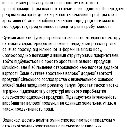
нового етапу розвитку на основі процесу системної
трансформації форм власності і земельних відносин. Попереднім
результатом проведених аграрної та земельної реформ стало
зростання обсягів виробництва валової продукції сільського
господарства, продуктивності праці та рівня прибутковості.
Сучасні аспекти функціонування вітчизняного аграрного сектору
економіки характеризуються зміною парадигми розвитку, яка
означає перехід від кількісної її форми на якісно нову,
безпосередньо пов’язану з іншими структурними пріоритетами.
Тобто відбувається не просто зростання валової продукції
кількісно, але й збільшення створюваною нею валової доданої
вартості. Саме суттєве зростання валової доданої вартості
продукції сільського господарства є визначальною ознакою
якісної зміни парадигми розвитку галузі. Зростає також частка
аграрних підприємств у структурі валового виробництва
сільськогосподарської продукції. Підвищується інтенсивність
виробництва валової продукції на одиницю земельних угідь, а
також продуктивність праці.
Водночас, досить помітні зміни спостерігаються передусім у
структурі землекористування сільськогосподарських