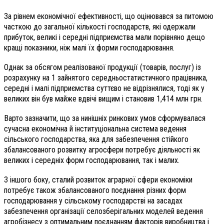
За рівнем економічної ефективності, що оцінювався за питомою
часткою до загальної кількості господарств, які одержали
прибуток, великі і середні підприємства мали порівняно дещо
кращі показники, ніж малі їх форми господарювання.
Однак за обсягом реалізованої продукції (товарів, послуг) із
розрахунку на 1 зайнятого середньостатистичного працівника,
середні і малі підприємства суттєво не відрізнялися, тоді як у
великих він був майже вдвічі вищим і становив 1,414 млн грн.
Варто зазначити, що за нинішніх ринкових умов сформувалася
сучасна економічна й інституціональна система ведення
сільського господарства, яка для забезпечення стійкого
збалансованого розвитку агросфери потребує діяльності як
великих і середніх форм господарювання, так і малих.
З іншого боку, сталий розвиток аграрної сфери економіки
потребує також збалансованого поєднання різних форм
господарювання у сільському господарстві на засадах
забезпечення організації селозберігальних моделей ведення
агробізнесу з оптимальним поєднанням факторів виробництва і