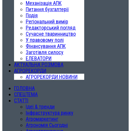
Механізація АПК
Питання бухгалтерії
Подія
Регіональний вимір
Редакторський погляд
Сучасне тваринництво
У правовому полі
Фінансування АПК
Заготівля силосу
ЕЛЕВАТОРИ
АКТУАЛЬНА РОЗМОВА
АГРОРЕКОРДИ
АГРОРЕКОРДИ НОВИНИ
ГОЛОВНА
СПЕЦТЕМА
СТАТТІ
Ідеї & тренди
Інфраструктура ринку
Агромаркетинг
Агрономія Сьогодні