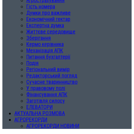
Агрострахування
Гість номера
Думки про важливе
Економічний гектар
Експертна думка
Життєве середовище
Зберігання
Кермо керівника
Механізація АПК
Питання бухгалтерії
Подія
Регіональний вимір
Редакторський погляд
Сучасне тваринництво
У правовому полі
Фінансування АПК
Заготівля силосу
ЕЛЕВАТОРИ
АКТУАЛЬНА РОЗМОВА
АГРОРЕКОРДИ
АГРОРЕКОРДИ НОВИНИ