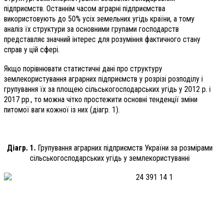
підприємств. Останнім часом аграрні підприємства
використовують до 50% усіх земельних угідь країни, а тому
аналіз їх структури за основними групами господарств
представляє значний інтерес для розуміння фактичного стану
справ у цій сфері.
Якщо порівнювати статистичні дані про структуру
землекористування аграрних підприємств у розрізі розподілу і
групування їх за площею сільськогосподарських угідь у 2012 р. і
2017 рр., то можна чітко простежити основні тенденції зміни
питомої ваги кожної із них (діагр. 1).
Діагр. 1.
Групування аграрних підприємств України за розмірами
сільськогосподарських угідь у землекористуванні