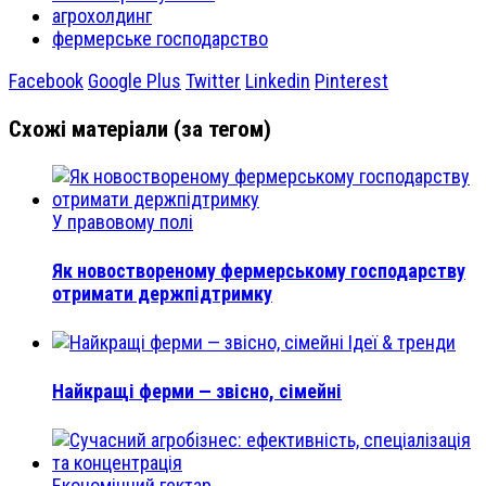
агрохолдинг
фермерське господарство
Facebook
Google Plus
Twitter
Linkedin
Pinterest
Схожі матеріали (за тегом)
У правовому полі
Як новоствореному фермерському господарству
отримати держпідтримку
Ідеї & тренди
Найкращі ферми — звісно, сімейні
Економічний гектар