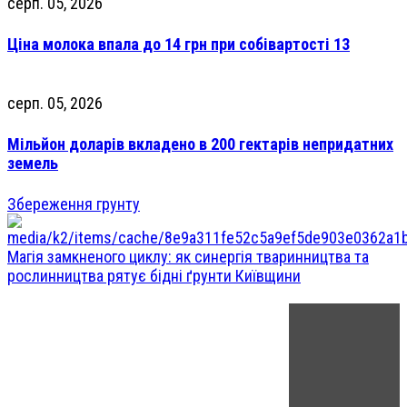
серп. 05, 2026
Ціна молока впала до 14 грн при собівартості 13
серп. 05, 2026
Мільйон доларів вкладено в 200 гектарів непридатних
земель
Збереження грунту
Магія замкненого циклу: як синергія тваринництва та
рослинництва рятує бідні ґрунти Київщини