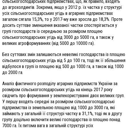
сільськогосподарських підприємствах, що, як правило, входять
до агрохолдингів. Зокрема, якщо у 2012 р. їх частка у структурі
усіх сільськогосподарських угідь в аграрних підприємствах
загалом сягала 15,3%, то у ­2017-му вже зросла до 18,3%. Проте
досить суттєве зменшення вказаної частки спостерігає­ться у
групі господарств із середньою за розміром площею
сільськогосподарських угідь від 3000 до 5000 га, а також у
великих агроформуваннях (від 5000 до 10000 га).
Без суттєвих змін залишаю­ться невеликі господарства із площею
сільськогосподарських угідь від 5 до 100 га, тоді як її збільшення
відбулося в групі із площею від 500 до 1000 га, а також від 1000
до 2000 га.
Аналіз фактичного розподілу аграрних підприємств України за
розміром сільськогосподарських угідь на кінець 2017 року
свідчить про формування у землекористуванні двох великих груп.
У першу входять середні за розміром сільськогосподарські
підприємства із земельною площею від 1000 до 3000 га, які
займають у загальній її структурі частку в 31,1%, тоді як в другу
групу доцільно включити великі господарства із площею понад
7000 га. Їх питома вага в загальній структурі усіх