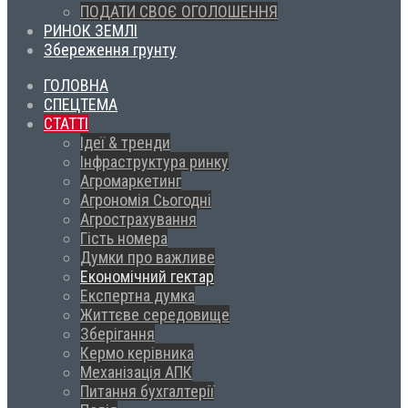
ПОДАТИ СВОЄ ОГОЛОШЕННЯ
РИНОК ЗЕМЛІ
Збереження грунту
ГОЛОВНА
СПЕЦТЕМА
СТАТТІ
Ідеї & тренди
Інфраструктура ринку
Агромаркетинг
Агрономія Сьогодні
Агрострахування
Гість номера
Думки про важливе
Економічний гектар
Експертна думка
Життєве середовище
Зберігання
Кермо керівника
Механізація АПК
Питання бухгалтерії