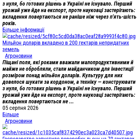
з нуля, бо готових рішень в Україні не існувало. Перший
урожай уже йде на експорт, проте науковці застерігають:
вкладення повертаються не раніше ніж через п'ять-шість
років.
Більше інформації
Мільйон доларів вкладено в 200 гектарів непридатних
земель
Агроновини
Піщані поля, які роками вважали малопродуктивними й
майже не обробляли, стали майданчиком для інвестиції
розміром понад мільйон доларів. Культуру для них
довелося шукати за кордоном, а техніку — конструювати
з нуля, бо готових рішень в Україні не існувало. Перший
урожай уже йде на експорт, проте науковці застерігають:
вкладення повертаються не ...
05 серпня 2026
Більше
Агроновини
Господарство запустило переробку льону на 70 гектарах