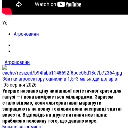
Усі
Агроновини
Агроновини
Збитки агросектору оцінили в 1,5–3 мільярди доларів
05 серпня 2026
Уперше названо ціну нинішньої логістичної кризи для
галузі — і вона вимірюється мільярдами. Заразом
стало відомо, коли альтернативні маршрути
запрацюють на повну і скільки вони насправді здатні
вивезти. Відповідь на друге питання невтішна:
приблизно половину того, що давало море.
Більше інформації