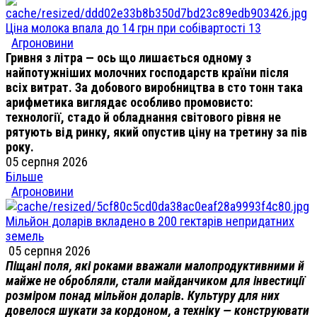
Ціна молока впала до 14 грн при собівартості 13
Агроновини
Гривня з літра — ось що лишається одному з
найпотужніших молочних господарств країни після
всіх витрат. За добового виробництва в сто тонн така
арифметика виглядає особливо промовисто:
технології, стадо й обладнання світового рівня не
рятують від ринку, який опустив ціну на третину за пів
року.
05 серпня 2026
Більше
Агроновини
Мільйон доларів вкладено в 200 гектарів непридатних
земель
05 серпня 2026
Піщані поля, які роками вважали малопродуктивними й
майже не обробляли, стали майданчиком для інвестиції
розміром понад мільйон доларів. Культуру для них
довелося шукати за кордоном, а техніку — конструювати