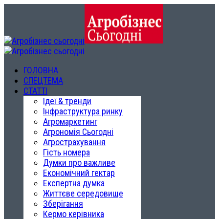
ГОЛОВНА
СПЕЦТЕМА
СТАТТІ
Ідеї & тренди
Інфраструктура ринку
Агромаркетинг
Агрономія Сьогодні
Агрострахування
Гість номера
Думки про важливе
Економічний гектар
Експертна думка
Життєве середовище
Зберігання
Кермо керівника