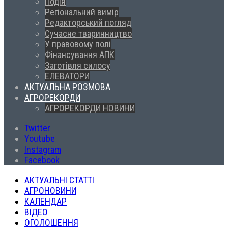
Подія
Регіональний вимір
Редакторський погляд
Сучасне тваринництво
У правовому полі
Фінансування АПК
Заготівля силосу
ЕЛЕВАТОРИ
АКТУАЛЬНА РОЗМОВА
АГРОРЕКОРДИ
АГРОРЕКОРДИ НОВИНИ
Twitter
Youtube
Instagram
Facebook
АКТУАЛЬНІ СТАТТІ
АГРОНОВИНИ
КАЛЕНДАР
ВІДЕО
ОГОЛОШЕННЯ