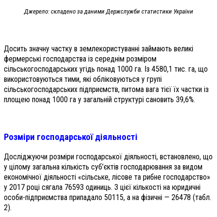
Джерело: складено за даними Держслужби статистики України
Досить значну частку в землекористуванні займають великі
фермерські господарства із середнім розміром
сільськогосподарських угідь понад 1000 га. Із 4580,1 тис. га, що
використовуються тими, які обліковую­ться у групі
сільськогосподарських підприємств, питома вага тієї їх частки із
площею понад 1000 га у загальній структурі сановить 39,6%.
Розміри господарської діяльності
Досліджуючи розміри господарської діяльності, встановлено, що
у цілому загальна кількість суб’єктів господарювання за видом
економічної діяльності «сільське, лісове та рибне господарство»
у 2017 році сягала 76593 одиниць. З цієї кількості на юридичні
особи-підприємства припадало 50115, а на фізичні — 26478 (табл.
2).