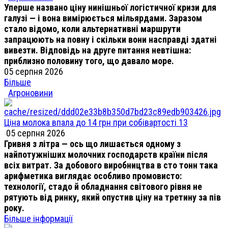
Уперше названо ціну нинішньої логістичної кризи для
галузі — і вона вимірюється мільярдами. Заразом
стало відомо, коли альтернативні маршрути
запрацюють на повну і скільки вони насправді здатні
вивезти. Відповідь на друге питання невтішна:
приблизно половину того, що давало море.
05 серпня 2026
Більше
Агроновини
Ціна молока впала до 14 грн при собівартості 13
05 серпня 2026
Гривня з літра — ось що лишається одному з
найпотужніших молочних господарств країни після
всіх витрат. За добового виробництва в сто тонн така
арифметика виглядає особливо промовисто:
технології, стадо й обладнання світового рівня не
рятують від ринку, який опустив ціну на третину за пів
року.
Більше інформації