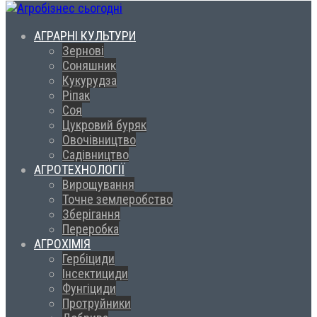
АГРАРНІ КУЛЬТУРИ
Зернові
Соняшник
Кукурудза
Ріпак
Соя
Цукровий буряк
Овочівництво
Садівництво
АГРОТЕХНОЛОГІЇ
Вирощування
Точне землеробство
Зберігання
Переробка
АГРОХІМІЯ
Гербіциди
Інсектициди
Фунгіциди
Протруйники