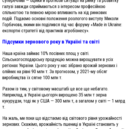
суперечливі — оцінки й прогнози ситуації на ринку та розвитку
галузі завжди сприймаються з інтересом професійною
спільнотою та певною мірою впливають на хід ринкових
подій.
Подаємо основні положення розлогого виступу Миколи
Горбачова, якими він поділився під час форуму «Made in Ukraine:
експортні стратегії від практиків агробізнесу».
Підсумки зернового року в Україні та світі
Наша країна займає 10% посівних площ у світі.
Сільськогосподарську продукцію можна вирощувати в усіх
регіонах України. Цього року у нас зібрано врожай зернових і
олійних на рівні 90 млн т. За прогнозом, у 2021-му обсяг
виробництва їх сягне 100 млн т.
Разом із тим, у світовому масштабі це все ще небагато.
Наприклад, в Україні цьогоріч вирощено 35 млн т зерна
кукурудзи, тоді як у США — 300 млн т, а загалом у світі — 1 млрд
т.
На жаль, ми поки що відстаємо від світового рівня урожайності
зернових. Скажімо, врожайність пшениці в Україні становить у