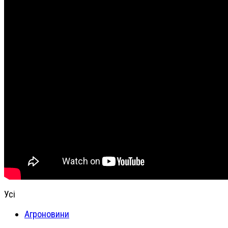
Усі
Агроновини