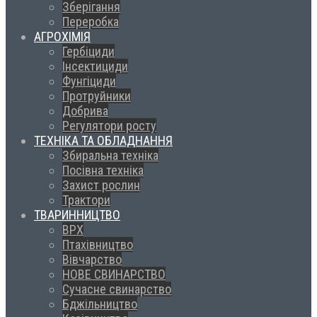
Зберігання
Переробка
АГРОХІМІЯ
Гербіциди
Інсектициди
Фунгіциди
Протруйники
Добрива
Регулятори росту
ТЕХНІКА ТА ОБЛАДНАННЯ
Збиральна техніка
Посівна техніка
Захист рослин
Трактори
ТВАРИННИЦТВО
ВРХ
Птахівництво
Вівчарство
НОВЕ СВИНАРСТВО
Сучасне свинарство
Бджільництво