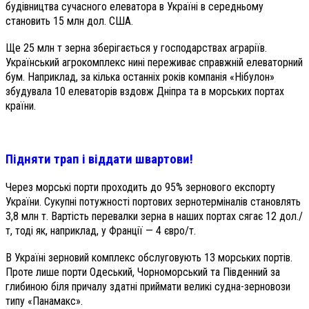
будівництва сучасного елеватора в Україні в середньому
становить 15 млн дол. США.
Ще 25 млн т зерна зберігається у господарствах аграріїв.
Український агрокомплекс нині переживає справжній елеваторний
бум. Наприклад, за кілька останніх років компанія «Нібулон»
збудувала 10 елеваторів вздовж Дніпра та в морських портах
країни.
Підняти трап і віддати швартови!
Через морські порти проходить до 95% зернового експорту
України. Сукупні потужності портових зернотерміналів становлять
3,8 млн т. Вартість перевалки зерна в наших портах сягає 12 дол./
т, тоді як, наприклад, у Франції — 4 євро/т.
В Україні зерновий комплекс обслуговують 13 морських портів.
Проте лише порти Одеський, Чорноморський та Південний за
глибиною біля причалу здатні приймати великі судна-зерновози
типу «Панамакс».