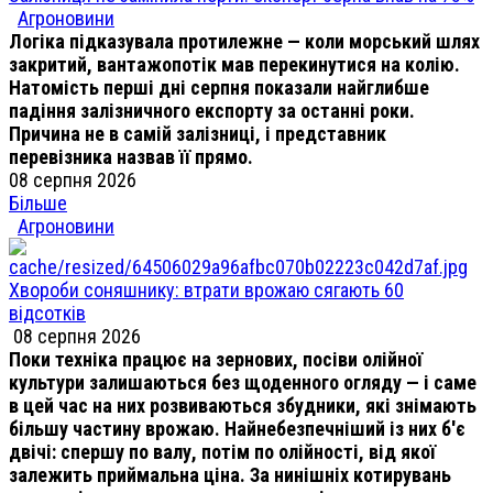
Агроновини
Логіка підказувала протилежне — коли морський шлях
закритий, вантажопотік мав перекинутися на колію.
Натомість перші дні серпня показали найглибше
падіння залізничного експорту за останні роки.
Причина не в самій залізниці, і представник
перевізника назвав її прямо.
08 серпня 2026
Більше
Агроновини
Хвороби соняшнику: втрати врожаю сягають 60
відсотків
08 серпня 2026
Поки техніка працює на зернових, посіви олійної
культури залишаються без щоденного огляду — і саме
в цей час на них розвиваються збудники, які знімають
більшу частину врожаю. Найнебезпечніший із них б'є
двічі: спершу по валу, потім по олійності, від якої
залежить приймальна ціна. За нинішніх котирувань