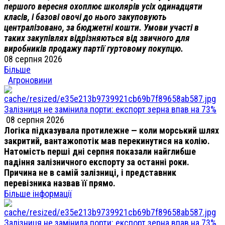
першого вересня охоплює школярів усіх одинадцяти
класів, і базові овочі до нього закуповують
централізовано, за бюджетні кошти. Умови участі в
таких закупівлях відрізняються від звичного для
виробників продажу партії гуртовому покупцю.
08 серпня 2026
Більше
Агроновини
Залізниця не замінила порти: експорт зерна впав на 73%
08 серпня 2026
Логіка підказувала протилежне — коли морський шлях
закритий, вантажопотік мав перекинутися на колію.
Натомість перші дні серпня показали найглибше
падіння залізничного експорту за останні роки.
Причина не в самій залізниці, і представник
перевізника назвав її прямо.
Більше інформації
Залізниця не замінила порти: експорт зерна впав на 73%