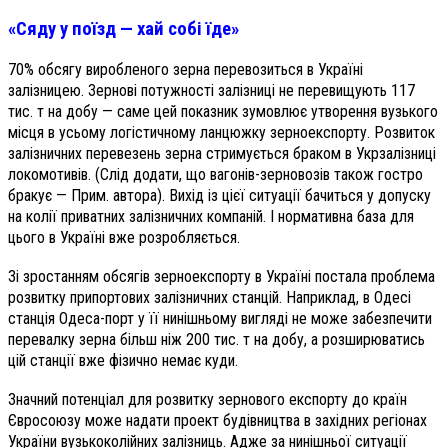
«Сяду у поїзд — хай собі їде»
70% обсягу виробленого зерна перевозиться в Україні
залізницею. Зернові потужності залізниці не перевищують 117
тис. т на добу — саме цей показник зумовлює утворення вузького
місця в усьому логістичному ланцюжку зерноекспорту. Розвиток
залізничних перевезень зерна стримується браком в Укрзалізниці
локомотивів. (Слід додати, що вагонів-зерновозів також гостро
бракує — Прим. автора). Вихід із цієї ситуації бачиться у допуску
на колії приватних залізничних компаній. І нормативна база для
цього в Україні вже розробляється.
Зі зростанням обсягів зерноекспорту в Україні постала проблема
розвитку припортових залізничних станцій. Наприклад, в Одесі
станція Одеса-порт у її нинішньому вигляді не може забезпечити
перевалку зерна більш ніж 200 тис. т на добу, а розширюватись
цій станції вже фізично немає куди.
Значний потенціал для розвитку зернового експорту до країн
Євросоюзу може надати проект будівництва в західних регіонах
України вузькоколійних залізниць. Адже за нинішньої ситуації