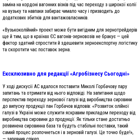
заміна на кордоні вагонних візків під час переходу з широкої колії
на вузьку та навпаки забирає чимало часу і призводить до
додаткових збитків для вантажовласників.
«Вузькоколійний» проект може бути вигідним для зернотрейдерів
ще й тим, що в країнах ЄС вагонів-зерновозів не бракує — цей
фактор здатний спростити й здешевити зерноекспортну логістику
та скоротити час поставок зерна.
Ексклюзивно для редакції «Агробізнесу Сьогодні»
У ході дискусії АС вдалося поставити Миколі Горбачову пару
запитань та отримати від нього відповіді. На запитання щодо
перспектив переходу зернової галузі від виробництва сировини
до випуску продукції пан Горбачов відповів: «Розвиток олійної
галузі в Україні може служити яскравим прикладом переходу від
виробництва сировини до продукції. Як тільки стане достатньо
розвинена сировинна база та будуть стабільні поставки, такий
самий процес розпочнеться і в зерновій галузі. Це точно буде!»,
— запевнив спікер.