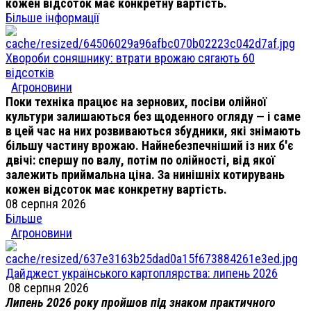
кожен відсоток має конкретну вартість.
Більше інформації
Хвороби соняшнику: втрати врожаю сягають 60
відсотків
Агроновини
Поки техніка працює на зернових, посіви олійної
культури залишаються без щоденного огляду — і саме
в цей час на них розвиваються збудники, які знімають
більшу частину врожаю. Найнебезпечніший із них б'є
двічі: спершу по валу, потім по олійності, від якої
залежить приймальна ціна. За нинішніх котирувань
кожен відсоток має конкретну вартість.
08 серпня 2026
Більше
Агроновини
Дайджест українського картоплярства: липень 2026
08 серпня 2026
Липень 2026 року пройшов під знаком практичного