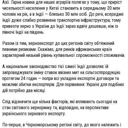
Азії. Гарна новина для наших аграріїв полягає у тому, що приріст
чисельності населення у Китаї становить в середньому 20 млн
чоловік на рік, а в Індії — близько 30 млн осіб. До речі, всередині
Індії дуже слабко розвинена транспортна інфраструктура, тому
привезти зерно з України до Індії зараз вдвічі дешевше, ніж із
півночі Індії на південь.
Разом із тим, зерноекспорт до цих регіонів світу обтяжений
певними ризиками. Скажімо, для ринків африканських країн
характерний низький рівень купівельної спроможності споживачів.
А національне законодавство тієї самої Індії дозволяє їй
запроваджувати зміну ставок ввізних мит на сільгосппродукцію
протягом 24 годин — попри всі укладені експортні договори та
можливі збитки експортерів. Для порівняння: Україні для подібних
дій потрібно два місяці.
Слід відзначити ще кілька факторів, які впливають сьогодні на
стан світового зерноринку та, відповідно, на перспективи
українського зернового експорту.
По-перше, в Чорноморському регіоні світу, до якого належить і