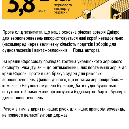
Проте слід зазначити, що наша основна річкова артерія Дніпро
для зерноперевезень використовується нині вкрай незадовільно
(насамперед через величезну кількість податків і зборів для
судновласників і вантажовласників — Прим. автора).
На країни Євросоюзу припадає третина українського зернового
експорту. Ріка Дунай — це оптимальний шлях постачання зерна до
країн Європи. Проте в нас бракує суден для річкових
зерноперевезень. Дійшло до того, що великий зерновиробник —
компанія «Нібулон» змушена була придбати суднобудівельні
потужності й самотужки організувати будівництво барж і буксирів
для зерноперевезень.
Разом з тим, відкриття наших річок для інших прапорів, вочевидь,
не принесе великої вигоди державі.