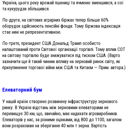
Україна, цього року врожай пшениці та ячменю зменшився, а сої
та кукурудзи збільшився.
По-друге, на світових аграрних біржах тепер більше 60%
оборудок здійснюють пенсійні фонди. Тому біржова індексація
стає нині не репрезентативною.
По-третє, президент США Дональд Трамп особисто
налаштований проти Світової організації торгівлі. Тому вплив СОТ
на світову торгівлю буде знижуватися під тиском США. (Варто
зазначити ще й такий чинник впливу на зерновий ринок світу, як
призупинення торгової війни між США та Китаєм — Прим. автора.)
Елеваторний бум
У нашій країні створено розвинену інфраструктуру зернового
ринку. В Україні відстань між зерновими елеваторами не
перевищує 30 км, що, звичайно, має надихати агровиробників.
Елеваторів у нас, за різними оцінками, від 800 до 1100, загалом
вони розраховані на зберігання 40 млн т зерна. Вартість