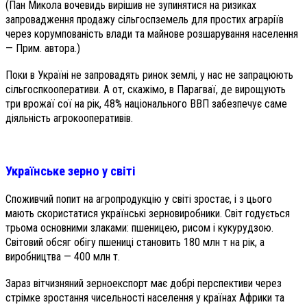
(Пан Микола вочевидь вирішив не зупинятися на ризиках
запровадження продажу сільгоспземель для простих аграріїв
через корумпованість влади та майнове розшарування населення
— Прим. автора.)
Поки в Україні не запровадять ринок землі, у нас не запрацюють
сільгоспкооперативи. А от, скажімо, в Парагваї, де вирощують
три врожаї сої на рік, 48% національного ВВП забезпечує саме
діяльність агрокооперативів.
Українське зерно у світі
Споживчий попит на агропродукцію у світі зростає, і з цього
мають скористатися українські зерновиробники. Світ годується
трьома основними злаками: пшеницею, рисом і кукурудзою.
Світовий обсяг обігу пшениці становить 180 млн т на рік, а
виробництва — 400 млн т.
Зараз вітчизняний зерноекспорт має добрі перспективи через
стрімке зростання чисельності населення у країнах Африки та