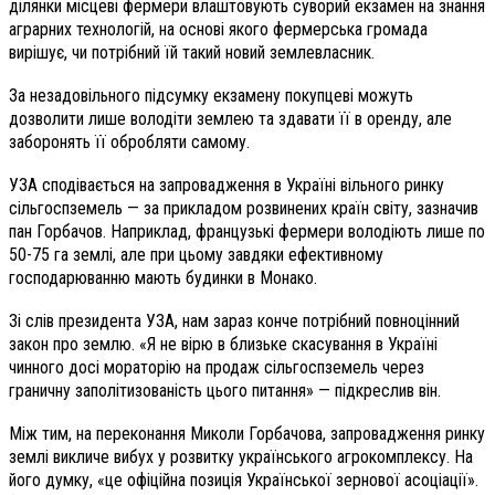
ділянки місцеві фермери влаштовують суворий екзамен на знання
аграрних технологій, на основі якого фермерська громада
вирішує, чи потрібний їй такий новий землевласник.
За незадовільного підсумку екзамену покупцеві можуть
дозволити лише володіти землею та здавати її в оренду, але
заборонять її обробляти самому.
УЗА сподівається на запровадження в Україні вільного ринку
сільгоспземель — за прикладом розвинених країн світу, зазначив
пан Горбачов. Наприклад, французькі фермери володіють лише по
50-75 га землі, але при цьому завдяки ефективному
господарюванню мають будинки в Монако.
Зі слів президента УЗА, нам зараз конче потрібний повноцінний
закон про землю. «Я не вірю в близьке скасування в Україні
чинного досі мораторію на продаж сільгоспземель через
граничну заполітизованість цього питання» — підкреслив він.
Між тим, на переконання Миколи Горбачова, запровадження ринку
землі викличе вибух у розвитку українського агрокомплексу. На
його думку, «це офіційна позиція Української зернової асоціації».