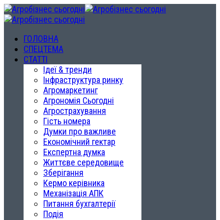
ГОЛОВНА
СПЕЦТЕМА
СТАТТІ
Ідеї & тренди
Інфраструктура ринку
Агромаркетинг
Агрономія Сьогодні
Агрострахування
Гість номера
Думки про важливе
Економічний гектар
Експертна думка
Життєве середовище
Зберігання
Кермо керівника
Механізація АПК
Питання бухгалтерії
Подія