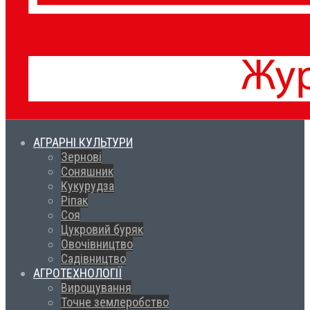
АГРАРНІ КУЛЬТУРИ
Зернові
Соняшник
Кукурудза
Ріпак
Соя
Цукровий буряк
Овочівництво
Садівництво
АГРОТЕХНОЛОГІЇ
Вирощування
Точне землеробство