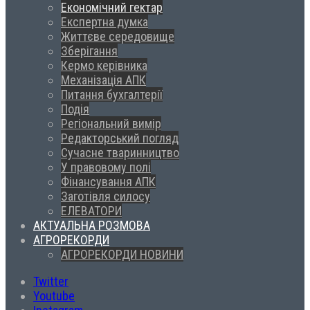
Економічний гектар
Експертна думка
Життєве середовище
Зберігання
Кермо керівника
Механізація АПК
Питання бухгалтерії
Подія
Регіональний вимір
Редакторський погляд
Сучасне тваринництво
У правовому полі
Фінансування АПК
Заготівля силосу
ЕЛЕВАТОРИ
АКТУАЛЬНА РОЗМОВА
АГРОРЕКОРДИ
АГРОРЕКОРДИ НОВИНИ
Twitter
Youtube