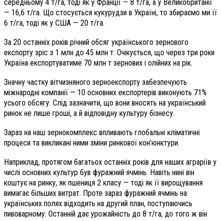
середньому 4 т/га, тоді як у Франції — 8 т/га, а у Великобританії
— 16,6 т/га. Що стосується кукурудзи в Україні, то збираємо ми її
6 т/га, тоді як у США — 20 т/га.
За 20 останніх років річний обсяг українського зернового
експорту зріс з 1 млн до 45 млн т. Очікується, що через три роки
Україна експортуватиме 70 млн т зернових і олійних на рік.
Значну частку вітчизняного зерноекспорту забезпечують
міжнародні компанії — 10 основних експортерів виконують 71%
усього обсягу. Слід зазначити, що вони вносять на український
ринок не лише гроші, а й відповідну культуру бізнесу.
Зараз на наш зернокомплекс впливають глобальні кліматичні
процеси та викликані ними зміни ринкової кон’юнктури.
Наприклад, протягом багатьох останніх років для наших аграріїв у
числі основних культур був фуражний ячмінь. Навіть нині він
коштує на ринку, як пшениця 2 класу — тоді як її вирощування
вимагає більших витрат. Проте зараз фуражний ячмінь на
українських полях відходить на другий план, поступаючись
пивоварному. Останній дає урожайність до 8 т/га, до того ж він