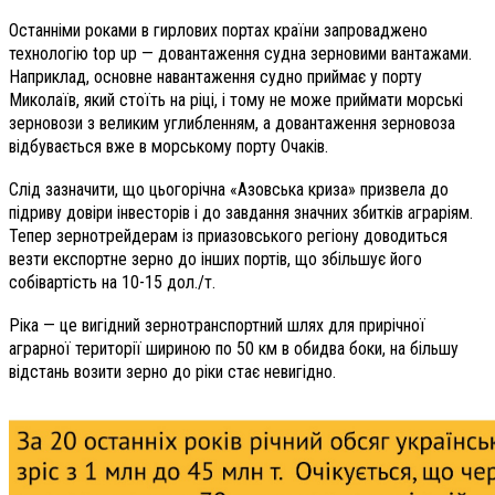
Останніми роками в гирлових портах країни запроваджено
технологію top up — довантаження судна зерновими вантажами.
Наприклад, основне навантаження судно приймає у порту
Миколаїв, який стоїть на ріці, і тому не може приймати морські
зерновози з великим углибленням, а довантаження зерновоза
відбувається вже в морському порту Очаків.
Слід зазначити, що цьогорічна «Азовська криза» призвела до
підриву довіри інвесторів і до завдання значних збитків аграріям.
Тепер зернотрейдерам із приазовського регіону доводиться
везти експортне зерно до інших портів, що збільшує його
собівартість на 10-15 дол./т.
Ріка — це вигідний зернотранспортний шлях для прирічної
аграрної території шириною по 50 км в обидва боки, на більшу
відстань возити зерно до ріки стає невигідно.