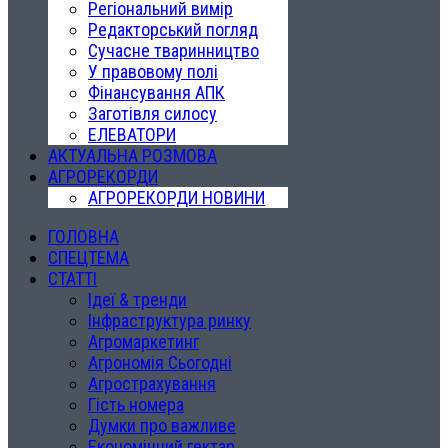
Регіональний вимір
Редакторський погляд
Сучасне тваринництво
У правовому полі
Фінансування АПК
Заготівля силосу
ЕЛЕВАТОРИ
АКТУАЛЬНА РОЗМОВА
АГРОРЕКОРДИ
АГРОРЕКОРДИ НОВИНИ
ГОЛОВНА
СПЕЦТЕМА
СТАТТІ
Ідеї & тренди
Інфраструктура ринку
Агромаркетинг
Агрономія Сьогодні
Агрострахування
Гість номера
Думки про важливе
Економічний гектар