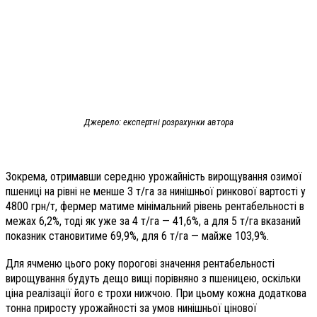
Джерело: експертні розрахунки автора
Зокрема, отримавши середню урожайність вирощування озимої
пшениці на рівні не менше 3 т/га за нинішньої ринкової вартості у
4800 грн/т, фермер матиме мінімальний рівень рентабельності в
межах 6,2%, тоді як уже за 4 т/га — 41,6%, а для 5 т/га вказаний
показник становитиме 69,9%, для 6 т/га — майже 103,9%.
Для ячменю цього року порогові значення рентабельності
вирощування будуть дещо вищі порівняно з пшеницею, оскільки
ціна реалізації його є трохи нижчою. При цьому кожна додаткова
тонна приросту урожайності за умов нинішньої цінової