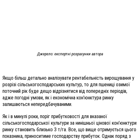
Джерело: експертні розрахунки автора
Якщо більш детально аналізувати рентабельність вирощування у
розрізі сільськогосподарських культур, то для пшениці озимої
поточний рік буде дещо відрізнятися від попередніх періодів,
адже погодні умови, як і економічна кон’юнктура ринку
залишаються непередбачуваними.
Як і в минулі роки, поріг прибутковості для вказаної
сільськогосподарської культури за нинішньої цінової кон’юнктури
ринку становить близько 3 т/га. Все, що вище отримується цього
показника, приноситиме господарству прибуток. Однак поряд з