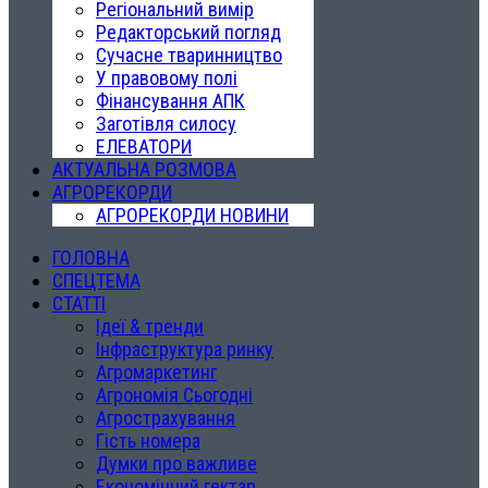
Регіональний вимір
Редакторський погляд
Сучасне тваринництво
У правовому полі
Фінансування АПК
Заготівля силосу
ЕЛЕВАТОРИ
АКТУАЛЬНА РОЗМОВА
АГРОРЕКОРДИ
АГРОРЕКОРДИ НОВИНИ
ГОЛОВНА
СПЕЦТЕМА
СТАТТІ
Ідеї & тренди
Інфраструктура ринку
Агромаркетинг
Агрономія Сьогодні
Агрострахування
Гість номера
Думки про важливе
Економічний гектар