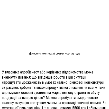
Джерело: експертні розрахунки автора
У власника агробізнесу або керівника підприємства може
виникнути питання: що вигідніше роботи в цій ситуації —
нарощувати урожайність в умовах наявної ринкової кон’юнктури
за рахунок добрив та високопродуктивного насіння чи все ж таки
спрямувати основні зусилля на маркетингову стратегію збуту
продукції за вищою ціною? Можна спробувати змоделювати
вказану ситуацію наступним чином на прикладі пшениці озимої. За
середньої ринкової ціни 1 т пшениці озимої 5500 грн і збільшенні