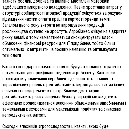
захисту рослин, добрива та паливно-мастильні матеріали
здебільшого імпортного походження. Певне зростання витрат у
структурі собівартості аграрної продукції очікується за рахунок
підвищення частки оплати праці та вартості оренди землі.
Загалом цього року витрати на вирощування продукції
рослинництва суттєво не зростуть. Агробізнес очікує на відкриття
ринку землі, а тому намагатиметься сконцентрувати власні
обмеженні фінансові ресурси для її придбання, тобто більш
оптимально їх витрачати на посівну кампанію та оптимізувати
технології.
Багато господарств намагаються побудувати власну стратегію
оптимальної диверсифікації ведення агробізнесу. Важливим
орієнтиром у плануванні виробничої діяльності та прийнятті
управлінських рішень є рентабельність вирощування тих чи інших
сільськогосподарських культур. Знаючи достовірно
рентабельність різних напрямів бізнесу, аграрій може досить
ефективно розпоряджатися власними обмеженими виробничими і
земельними ресурсами для максимізації прибутку та зниження
непродуктивних витрат.
Сьогодні власників агрогосподарств цікавить, якою буде