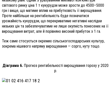
низькому рівні. Однак з урахуванням мінливої кон’юнктури
світового ринку ціна 1 т кукурудзи може зрости до 4500–5000
грн і вище, що матиме вплив на прибутковість її вирощування.
Проте найбільше на рентабельність буде позначатися
урожайність кукурудзи, що перекриватиме негативні наслідки
низьких цін та забезпечуватиме не лише окупність понесених на її
вирощування витрат, але й порівняно високий прибуток з 1 га.
Теж саме стосується окремих сільськогосподарських культур,
зокрема нішевого напряму вирощування — сорго, нуту тощо.
Діаграма 6.
Прогноз рентабельності вирощування гороху у 2020
р.