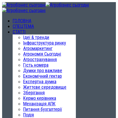
ГОЛОВНА
СПЕЦТЕМА
СТАТТІ
Ідеї & тренди
Інфраструктура ринку
Агромаркетинг
Агрономія Сьогодні
Агрострахування
Гість номера
Думки про важливе
Економічний гектар
Експертна думка
Життєве середовище
Зберігання
Кермо керівника
Механізація АПК
Питання бухгалтерії
Подія