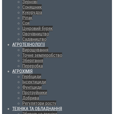
Зернові
Соняшник
Кукурудза
Ріпак
Соя
Цукровий буряк
Овочівництво
Садівництво
АГРОТЕХНОЛОГІЇ
Вирощування
Точне землеробство
Зберігання
Переробка
АГРОХІМІЯ
Гербіциди
Інсектициди
Фунгіциди
Протруйники
Добрива
Регулятори росту
ТЕХНІКА ТА ОБЛАДНАННЯ
Збиральна техніка