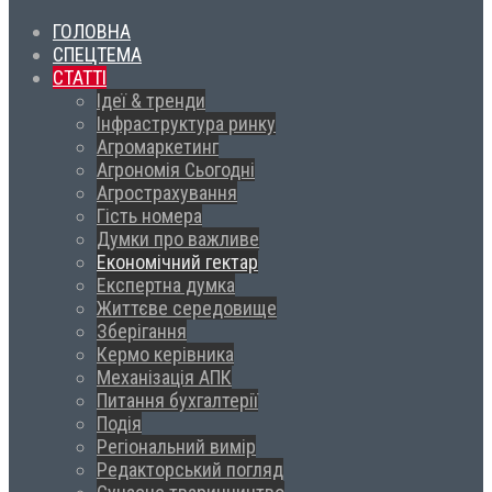
ГОЛОВНА
СПЕЦТЕМА
СТАТТІ
Ідеї & тренди
Інфраструктура ринку
Агромаркетинг
Агрономія Сьогодні
Агрострахування
Гість номера
Думки про важливе
Економічний гектар
Експертна думка
Життєве середовище
Зберігання
Кермо керівника
Механізація АПК
Питання бухгалтерії
Подія
Регіональний вимір
Редакторський погляд