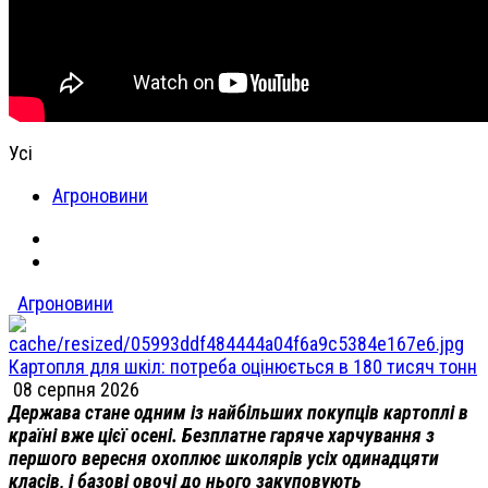
Усі
Агроновини
Агроновини
Картопля для шкіл: потреба оцінюється в 180 тисяч тонн
08 серпня 2026
Держава стане одним із найбільших покупців картоплі в
країні вже цієї осені. Безплатне гаряче харчування з
першого вересня охоплює школярів усіх одинадцяти
класів, і базові овочі до нього закуповують