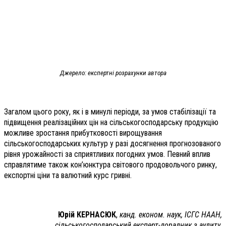
Джерело: експертні розрахунки автора
Загалом цього року, як і в минулі періоди, за умов стабілізації та
підвищення реалізаційних цін на сільськогосподарську продукцію
можливе зростання прибутковості вирощування
сільськогосподарських культур у разі досягнення прогнозованого
рівня урожайності за сприятливих погодних умов. Певний вплив
справлятиме також кон’юнктура світового продовольчого ринку,
експортні ціни та валютний курс гривні.
Юрій КЕРНАСЮК
,
канд. економ. наук, ІСГС НААН,
сільськогосподарський експерт-дорадник з аудиту,