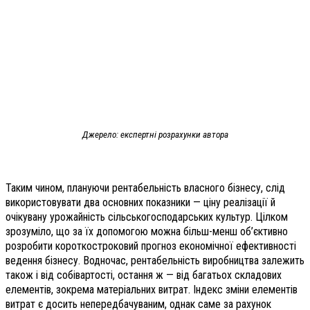
Джерело: експертні розрахунки автора
Таким чином, плануючи рентабельність власного бізнесу, слід
використовувати два основних показники — ціну реалізації й
очікувану урожайність сільськогосподарських культур. Цілком
зрозуміло, що за їх допомогою можна більш-менш об’єктивно
розробити короткостроковий прогноз економічної ефективності
ведення бізнесу. Водночас, рентабельність виробництва залежить
також і від собівартості, остання ж — від багатьох складових
елементів, зокрема матеріальних витрат. Індекс зміни елементів
витрат є досить непередбачуваним, однак саме за рахунок