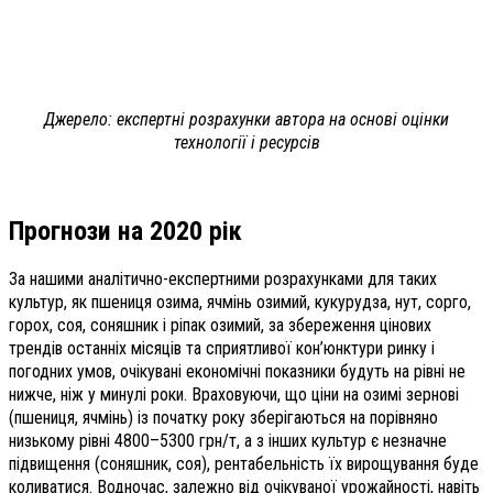
Джерело: експертні розрахунки автора на основі оцінки
технології і ресурсів
Прогнози на 2020 рік
За нашими аналітично-експертними розрахунками для таких
культур, як пшениця озима, ячмінь озимий, кукурудза, нут, сорго,
горох, соя, соняшник і ріпак озимий, за збереження цінових
трендів останніх місяців та сприятливої кон’юнктури ринку і
погодних умов, очікувані економічні показники будуть на рівні не
нижче, ніж у минулі роки. Враховуючи, що ціни на озимі зернові
(пшениця, ячмінь) із початку року зберігаються на порівняно
низькому рівні 4800–5300 грн/т, а з інших культур є незначне
підвищення (соняшник, соя), рентабельність їх вирощування буде
коливатися. Водночас, залежно від очікуваної урожайності, навіть