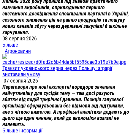
Липень 2026 року пройшов під знаком практичного
навчання виробників, оприлюднення першого
системного дослідження споживання картоплі в Україні,
сезонного зниження цін на ранню продукцію та пошуку
нових каналів збуту через державні закупівлі й шкільне
харчування.
08 серпня 2026
Більше
Агроновини
Транзит українського зерна через Польщу: аграрії
виставили умову
07 серпня 2026
Переговори про нові експортні коридори зачепили
найчутливішу для сусідів тему — там досі рахують
збитки від подій трирічної давнини. Позиція галузевої
організації сформульована без відмови від підтримки,
але з чіткою вимогою. А профільні аналітики додають до
цього ще один чинник, який до економіки взагалі не
належить.
Більше інформації