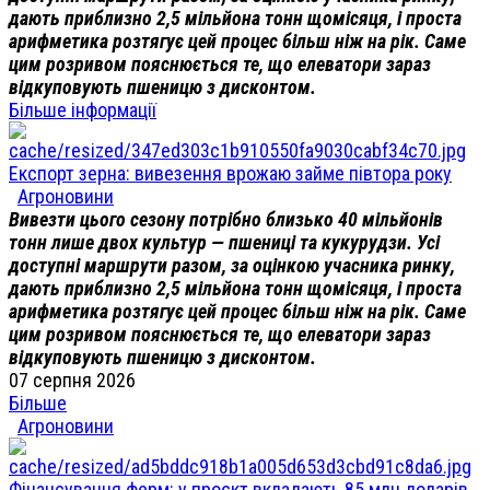
дають приблизно 2,5 мільйона тонн щомісяця, і проста
арифметика розтягує цей процес більш ніж на рік. Саме
цим розривом пояснюється те, що елеватори зараз
відкуповують пшеницю з дисконтом.
Більше інформації
Експорт зерна: вивезення врожаю займе півтора року
Агроновини
Вивезти цього сезону потрібно близько 40 мільйонів
тонн лише двох культур — пшениці та кукурудзи. Усі
доступні маршрути разом, за оцінкою учасника ринку,
дають приблизно 2,5 мільйона тонн щомісяця, і проста
арифметика розтягує цей процес більш ніж на рік. Саме
цим розривом пояснюється те, що елеватори зараз
відкуповують пшеницю з дисконтом.
07 серпня 2026
Більше
Агроновини
Фінансування ферм: у проєкт вкладають 85 млн доларів