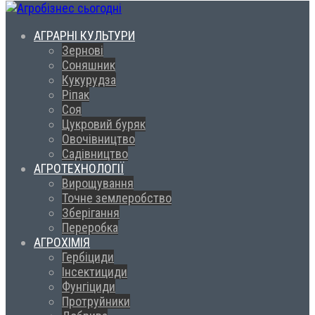
АГРАРНІ КУЛЬТУРИ
Зернові
Соняшник
Кукурудза
Ріпак
Соя
Цукровий буряк
Овочівництво
Садівництво
АГРОТЕХНОЛОГІЇ
Вирощування
Точне землеробство
Зберігання
Переробка
АГРОХІМІЯ
Гербіциди
Інсектициди
Фунгіциди
Протруйники