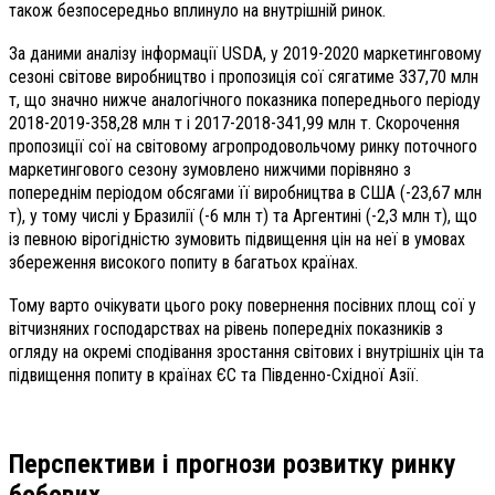
також безпосередньо вплинуло на внутрішній ринок.
За даними аналізу інформації USDA, у 2019-2020 маркетинговому
сезоні світове виробництво і пропозиція сої сягатиме 337,70 млн
т, що значно нижче аналогічного показника попереднього періоду
2018-2019-358,28 млн т і 2017-2018-341,99 млн т. Скорочення
пропозиції сої на світовому агропродовольчому ринку поточного
маркетингового сезону зумовлено нижчими порівняно з
попереднім періодом обсягами її виробництва в США (-23,67 млн
т), у тому числі у Бразилії (-6 млн т) та Аргентині (-2,3 млн т), що
із певною вірогідністю зумовить підвищення цін на неї в умовах
збереження високого попиту в багатьох країнах.
Тому варто очікувати цього року повернення посівних площ сої у
вітчизняних господарствах на рівень попередніх показників з
огляду на окремі сподівання зростання світових і внутрішніх цін та
підвищення попиту в країнах ЄС та Південно-Східної Азії.
Перспективи і прогнози розвитку ринку
бобових