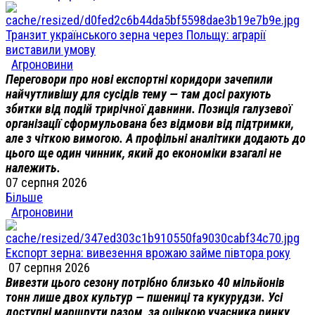
Транзит українського зерна через Польщу: аграрії
виставили умову
Агроновини
Переговори про нові експортні коридори зачепили
найчутливішу для сусідів тему — там досі рахують
збитки від подій трирічної давнини. Позиція галузевої
організації сформульована без відмови від підтримки,
але з чіткою вимогою. А профільні аналітики додають до
цього ще один чинник, який до економіки взагалі не
належить.
07 серпня 2026
Більше
Агроновини
Експорт зерна: вивезення врожаю займе півтора року
07 серпня 2026
Вивезти цього сезону потрібно близько 40 мільйонів
тонн лише двох культур — пшениці та кукурудзи. Усі
доступні маршрути разом, за оцінкою учасника ринку,