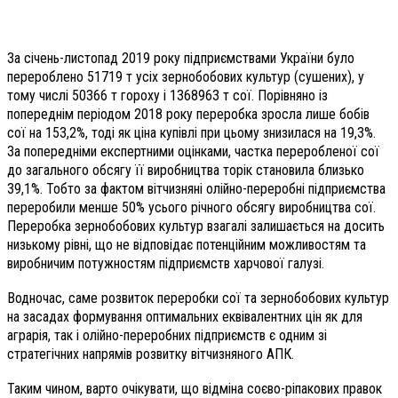
За січень-листопад 2019 року підприємствами України було
перероблено 51719 т усіх зернобобових культур (сушених), у
тому числі 50366 т гороху і 1368963 т сої. Порівняно із
попереднім періодом 2018 року переробка зросла лише бобів
сої на 153,2%, тоді як ціна купівлі при цьому знизилася на 19,3%.
За попередніми експертними оцінками, частка переробленої сої
до загального обсягу її виробництва торік становила близько
39,1%. Тобто за фактом вітчизняні олійно-переробні підприємства
переробили менше 50% усього річного обсягу виробництва сої.
Переробка зернобобових культур взагалі залишається на досить
низькому рівні, що не відповідає потенційним можливостям та
виробничим потужностям підприємств харчової галузі.
Водночас, саме розвиток переробки сої та зернобобових культур
на засадах формування оптимальних еквівалентних цін як для
аграрія, так і олійно-переробних підприємств є одним зі
стратегічних напрямів розвитку вітчизняного АПК.
Таким чином, варто очікувати, що відміна соєво-ріпакових правок