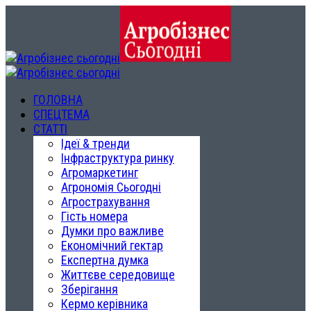
ГОЛОВНА
СПЕЦТЕМА
СТАТТІ
Ідеї & тренди
Інфраструктура ринку
Агромаркетинг
Агрономія Сьогодні
Агрострахування
Гість номера
Думки про важливе
Економічний гектар
Експертна думка
Життєве середовище
Зберігання
Кермо керівника