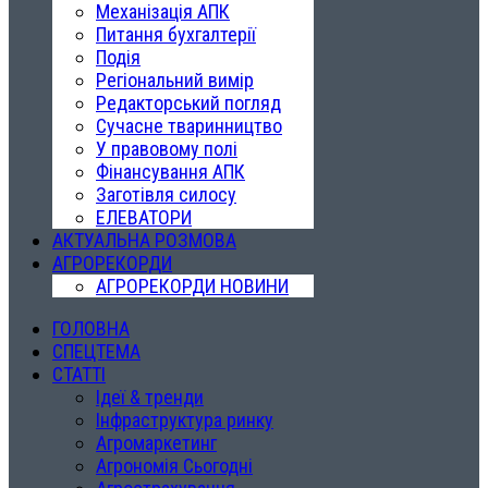
Механізація АПК
Питання бухгалтерії
Подія
Регіональний вимір
Редакторський погляд
Сучасне тваринництво
У правовому полі
Фінансування АПК
Заготівля силосу
ЕЛЕВАТОРИ
АКТУАЛЬНА РОЗМОВА
АГРОРЕКОРДИ
АГРОРЕКОРДИ НОВИНИ
ГОЛОВНА
СПЕЦТЕМА
СТАТТІ
Ідеї & тренди
Інфраструктура ринку
Агромаркетинг
Агрономія Сьогодні