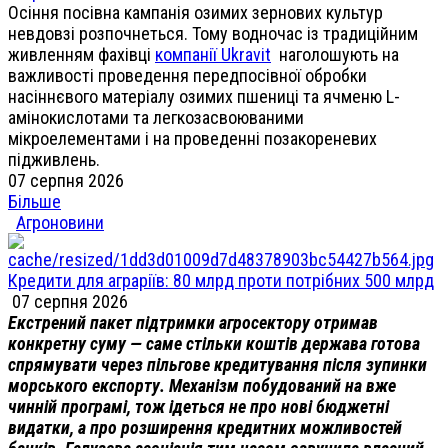
Осіння посівна кампанія озимих зернових культур
невдовзі розпочнеться. Тому водночас із традиційним
живленням фахівці
компанії Ukravit
наголошують на
важливості проведення передпосівної обробки
насіннєвого матеріалу озимих пшениці та ячменю L-
амінокислотами та легкозасвоюваними
мікроелементами і на проведенні позакореневих
підживлень.
07 серпня 2026
Більше
Агроновини
Кредити для аграріїв: 80 млрд проти потрібних 500 млрд
07 серпня 2026
Екстрений пакет підтримки агросектору отримав
конкретну суму — саме стільки коштів держава готова
спрямувати через пільгове кредитування після зупинки
морського експорту. Механізм побудований на вже
чинній програмі, тож ідеться не про нові бюджетні
видатки, а про розширення кредитних можливостей