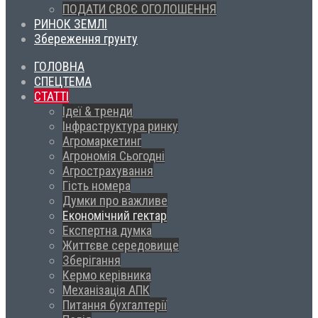
ПОДАТИ СВОЄ ОГОЛОШЕННЯ
РИНОК ЗЕМЛІ
Збереження грунту
ГОЛОВНА
СПЕЦТЕМА
СТАТТІ
Ідеї & тренди
Інфраструктура ринку
Агромаркетинг
Агрономія Сьогодні
Агрострахування
Гість номера
Думки про важливе
Економічний гектар
Експертна думка
Життєве середовище
Зберігання
Кермо керівника
Механізація АПК
Питання бухгалтерії