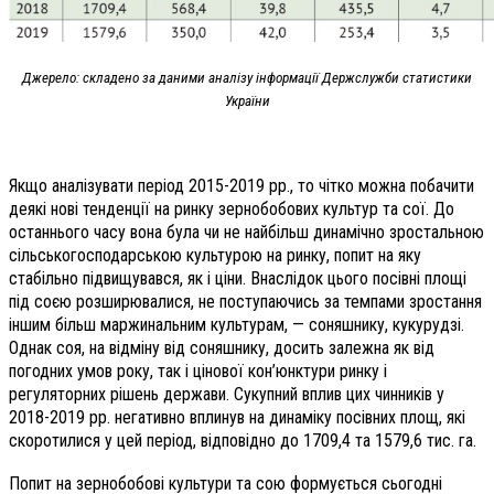
Джерело: складено за даними аналізу інформації Держслужби статистики
України
Якщо аналізувати період 2015-2019 рр., то чітко можна побачити
деякі нові тенденції на ринку зернобобових культур та сої. До
останнього часу вона була чи не найбільш динамічно зростальною
сільськогосподарською культурою на ринку, попит на яку
стабільно підвищувався, як і ціни. Внаслідок цього посівні площі
під соєю розширювалися, не поступаючись за темпами зростання
іншим більш маржинальним культурам, — соняшнику, кукурудзі.
Однак соя, на відміну від соняшнику, досить залежна як від
погодних умов року, так і цінової кон’юнктури ринку і
регуляторних рішень держави. Сукупний вплив цих чинників у
2018-2019 рр. негативно вплинув на динаміку посівних площ, які
скоротилися у цей період, відповідно до 1709,4 та 1579,6 тис. га.
Попит на зернобобові культури та сою формується сьогодні