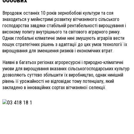
Впродовж останніх 10 років зернобобові культури та соя
знаходиться у мейнстримі розвитку вітчизняного сільського
господарства завдяки стабільній рентабельності вирощування і
високому попиту внутрішнього та світового аграрного ринку.
Однак глобальні кліматичні зміни нині змушують аграріїв вести
пошук стратегічних рішень з адаптації до цих умов технології їх
вирощування для зменшення ризиків і економічних втрат.
Наявні в багатьох регіонах агроресурсні і природно-кліматичні
умови для вирощування вказаних сільськогосподарських культур
дозволяють суттєво збільшити їх виробництво, однак нинішній
рівень її урожайності не відповідає тому потенціалу, який
закладено в інноваційних сортах вітчизняної селекції.