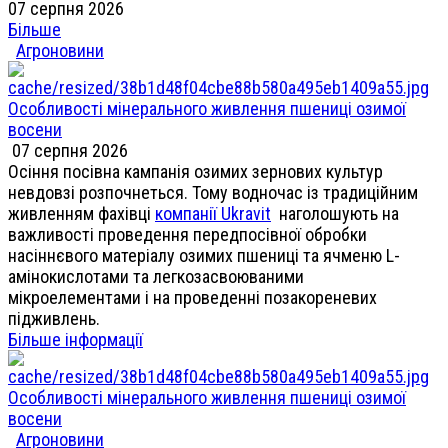
07 серпня 2026
Більше
Агроновини
Особливості мінерального живлення пшениці озимої
восени
07 серпня 2026
Осіння посівна кампанія озимих зернових культур
невдовзі розпочнеться. Тому водночас із традиційним
живленням фахівці
компанії Ukravit
наголошують на
важливості проведення передпосівної обробки
насіннєвого матеріалу озимих пшениці та ячменю L-
амінокислотами та легкозасвоюваними
мікроелементами і на проведенні позакореневих
підживлень.
Більше інформації
Особливості мінерального живлення пшениці озимої
восени
Агроновини