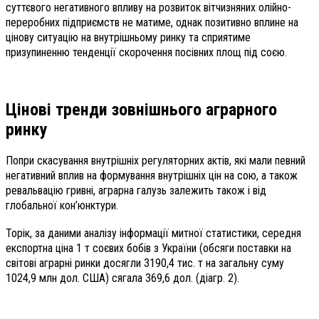
суттєвого негативного впливу на розвиток вітчизняних олійно-
переробних підприємств не матиме, однак позитивно вплине на
цінову ситуацію на внутрішньому ринку та сприятиме
призупиненню тенденції скорочення посівних площ під соєю.
Цінові тренди зовнішнього аграрного
ринку
Попри скасування внутрішніх регуляторних актів, які мали певний
негативний вплив на формування внутрішніх цін на сою, а також
ревальвацію гривні, аграрна галузь залежить також і від
глобальної кон’юнктури.
Торік, за даними аналізу інформації митної статистики, середня
експортна ціна 1 т соєвих бобів з України (обсяги поставки на
світові аграрні ринки досягли 3190,4 тис. т на загальну суму
1024,9 млн дол. США) сягала 369,6 дол. (діагр. 2).