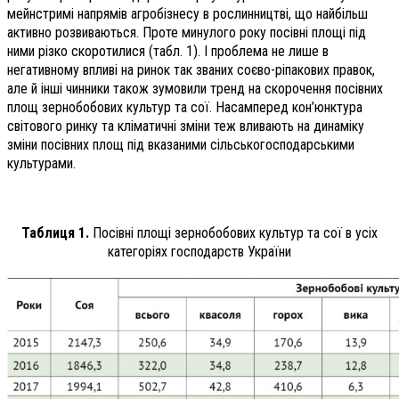
мейнстримі напрямів агробізнесу в рослинництві, що найбільш
активно розвиваються. Проте минулого року посівні площі під
ними різко скоротилися (табл. 1). І проблема не лише в
негативному впливі на ринок так званих соєво-ріпакових правок,
але й інші чинники також зумовили тренд на скорочення посівних
площ зернобобових культур та сої. Насамперед кон’юнктура
світового ринку та кліматичні зміни теж вливають на динаміку
зміни посівних площ під вказаними сільськогосподарськими
культурами.
Таблиця 1.
Посівні площі зернобобових культур та сої в усіх
категоріях господарств України