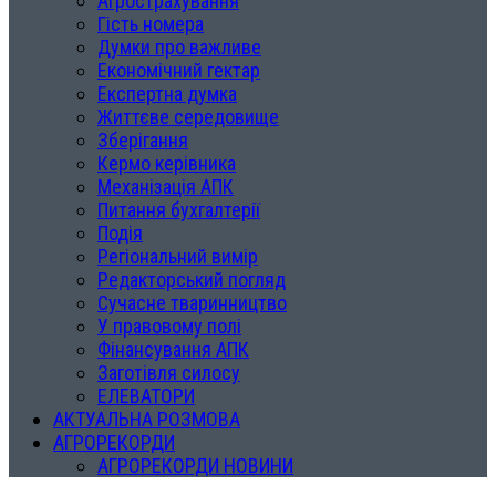
Агрострахування
Гість номера
Думки про важливе
Економічний гектар
Експертна думка
Життєве середовище
Зберігання
Кермо керівника
Механізація АПК
Питання бухгалтерії
Подія
Регіональний вимір
Редакторський погляд
Сучасне тваринництво
У правовому полі
Фінансування АПК
Заготівля силосу
ЕЛЕВАТОРИ
АКТУАЛЬНА РОЗМОВА
АГРОРЕКОРДИ
АГРОРЕКОРДИ НОВИНИ