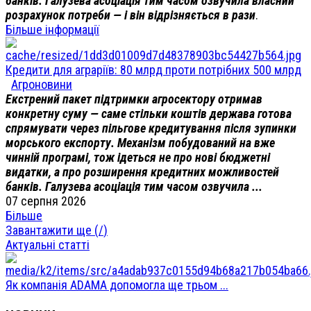
банків. Галузева асоціація тим часом озвучила власний
розрахунок потреби — і він відрізняється в рази
.
Більше інформації
Кредити для аграріїв: 80 млрд проти потрібних 500 млрд
Агроновини
Екстрений пакет підтримки агросектору отримав
конкретну суму — саме стільки коштів держава готова
спрямувати через пільгове кредитування після зупинки
морського експорту. Механізм побудований на вже
чинній програмі, тож ідеться не про нові бюджетні
видатки, а про розширення кредитних можливостей
банків. Галузева асоціація тим часом озвучила ...
07 серпня 2026
Більше
Завантажити ще (
/
)
Актуальні статті
Як компанія ADAMA допомогла ще трьом ...