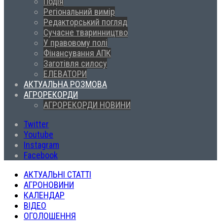
Подія
Регіональний вимір
Редакторський погляд
Сучасне тваринництво
У правовому полі
Фінансування АПК
Заготівля силосу
ЕЛЕВАТОРИ
АКТУАЛЬНА РОЗМОВА
АГРОРЕКОРДИ
АГРОРЕКОРДИ НОВИНИ
Twitter
Youtube
Instagram
Facebook
АКТУАЛЬНІ СТАТТІ
АГРОНОВИНИ
КАЛЕНДАР
ВІДЕО
ОГОЛОШЕННЯ