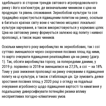
здебільшого зі сторони трендів світового агропродовольчого
ринку і його кон’юнктури, де визначальним чинником є ціна на
продукцію та рівень споживання. Зернобобові культури та соя
традиційно користуються підвищеним попитом на ринку, оскільки
в багатьох країнах світу вони є частиною місцевої локальної
культури харчування, а також використовуються у кормових цілях.
Ціна на світовому ринку формується залежно від попиту і наявної
пропозиції, а також інших чинників.
Оскільки минулого року виробництво як зернобобових, так і сої
суттєво зменшилося через скорочення посівних площ під ними,
то варто очікувати підвищення реалізаційних цін на ринку (діагр.
1). Так, обсяги виробництва гороху, за попередніми даними, у
2019 р. порівняно із 2018-м зменшилися на 27,5%, а сої — на 18%.
Тому у разі зниження пропозиції на ринку очікуваним є підвищення
попиту на ці культури, а також стабілізація цін. Це зумовить деяке
зростання посівних площ у 2020 році з огляду на подальші
очікування агробізнесу щодо підвищення вартості та намагання у
подальшому диверсифікувати потенційні ризики впливу
несприятливих погодно-кліматичних умов.