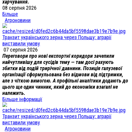
харчування.
08 серпня 2026
Більше
Агроновини
Транзит українського зерна через Польщу: аграрії
виставили умову
07 серпня 2026
Переговори про нові експортні коридори зачепили
найчутливішу для сусідів тему — там досі рахують
збитки від подій трирічної давнини. Позиція галузевої
організації сформульована без відмови від підтримки,
але з чіткою вимогою. А профільні аналітики додають до
цього ще один чинник, який до економіки взагалі не
належить.
Більше інформації
Транзит українського зерна через Польщу: аграрії
виставили умову
Агроновини