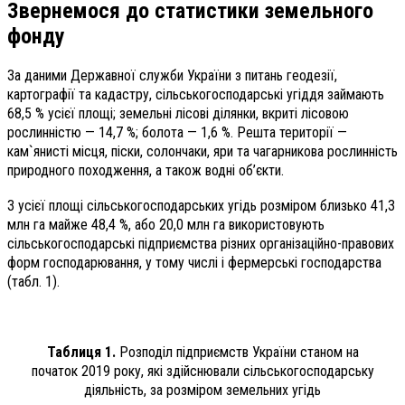
Звернемося до статистики земельного
фонду
За даними Державної служби України з питань геодезії,
картографії та кадастру, сільськогосподарські угіддя займають
68,5 % усієї площі; земельні лісові ділянки, вкриті лісовою
рослинністю — 14,7 %; болота — 1,6 %. Решта території —
кам`янисті місця, піски, солончаки, яри та чагарникова рослинність
природного походження, а також водні об’єкти.
З усієї площі сільськогосподарських угідь розміром близько 41,3
млн га майже 48,4 %, або 20,0 млн га використовують
сільськогосподарські підприємства різних організаційно-правових
форм господарювання, у тому числі і фермерські господарства
(табл. 1).
Таблиця 1.
Розподіл підприємств України станом на
початок
2019 року, які здійснювали сільськогосподарську
діяльність,
за розміром земельних угідь