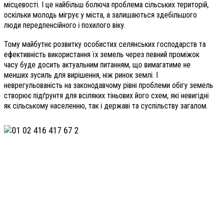
місцевості. І це найбільш болюча проблема сільських територій,
оскільки молодь мігрує у міста, а залишаються здебільшого
люди передпенсійного і похилого віку.
Тому майбутнє розвитку особистих селянських господарств та
ефективність використання їх земель через певний промі­жок
часу буде досить актуальним питанням, що вимагатиме не
менших зусиль для вирішення, ніж ринок землі. І
неврегульованість на законодавчому рівні проблеми обігу земель
створює підґрунтя для всіляких тіньових його схем, які невигідні
як сільському населенню, так і державі та суспільству загалом.