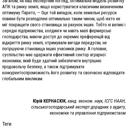
Загалом, на наш експертний погляд, оптимальна модель розвитку
АПК та ринку землі, якщо користуватися класичним визначенням
оптимуму Парето, — 0це той випадок, коли земельні ресурси
повинні бути розподілені оптимально таким чином, щоб ніхто не
міг покращити свого становища за рахунок інших. Тобто ні великі і
середні підприємства, холдинги чи навіть малі фермерські
господарства, маючи доступ до окремих преференцій від
відкриття ринку землі, отримували вигоди передусім, не
погіршуючи становища інших учасників ринку. А головне,
суспільство має одержати ефективний сектор аграрної
економіки, який буде здатний забезпечити внутрішню
продовольчу безпеку, а також підтримувати
конкурентоспроможність його розвитку та своєчасно відповідати
глобальним викликам.
Юрій КЕРНАСЮК
,
канд. економ. наук, ІСГС НААН,
сільськогосподарський експерт-дорадник з аудиту,
економіки та управління підприємством
Теги