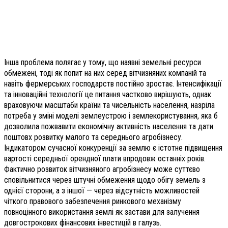
Інша проблема полягає у тому, що наявні земельні ресурси
обмежені, тоді як попит на них серед вітчизняних компаній та
навіть фермерських господарств постійно зростає. Інтенсифікації
та інноваційні технології це питання частково вирішують, однак
враховуючи масштаби країни та чисельність населення, назріла
потреба у зміні моделі землеустрою і землекористування, яка б
дозволила пожвавити економічну активність населення та дати
поштовх розвитку малого та середнього агробізнесу.
Індикатором сучасної конкуренції за землю є істотне підвищення
вартості середньої орендної плати впродовж останніх років.
Фактично розвиток вітчизняного агробізнесу може суттєво
сповільнитися через штучні обмеження щодо обігу земель з
однієї сторони, а з іншої — через відсутність можливостей
чіткого правового забезпечення ринкового механізму
повноцінного використання землі як застави для залучення
довгострокових фінансових інвестицій в галузь.