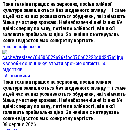
Поки техніка працює на зернових, посіви олійної
культури залишаються без щоденного огляду — і саме
в цей час на них розвиваються збудники, які знімають
більшу частину врожаю. Найнебезпечніший із них б'є
двічі: спершу по валу, потім по олійності, від якої
залежить приймальна ціна. За нинішніх котирувань
кожен відсоток має конкретну вартість.
Більше інформації
Хвороби соняшнику: втрати врожаю сягають 60
відсотків
Агроновини
Поки техніка працює на зернових, посіви олійної
культури залишаються без щоденного огляду — і саме
в цей час на них розвиваються збудники, які знімають
більшу частину врожаю. Найнебезпечніший із них б'є
двічі: спершу по валу, потім по олійності, від якої
залежить приймальна ціна. За нинішніх котирувань
кожен відсоток має конкретну вартість.
08 серпня 2026