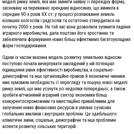
моделі ринку землі, яка має змінити наявну її перехідну форму,
засновану на переважно орендних відносинах, що виникла в
середині 90-х років ХХ ст. у процесі розпаювання земель
колишніх колгоспів і радгоспів та остаточно утвердилася на
початку 2000-х років. На той час вона дозволила зупинити падіння
аграрного виробництва, дала поштовх його зростанню та
забезпечила формування нових більш ефективних багатоукладних
форм господарювання.
Однак із часом вказана модель розвитку земельних відносин
поступово почала вичерпувати закладений у ній потенціал
підвищення рівня ефективності виробництва, а соціально-
демографічні та інші організаційно-правові й економічні чинники
нині зумовили необхідність її перегляду та пошуку нової моделі
ринку землі, що має усунути усі недоліки попередньої, а також
зробити вітчизняний аграрний сектор економіки більш
конкурентоспроможним та інвестиційно привабливим для
залучення нових фінансових ресурсів в умовах сучасних
глобальних викликів і внутрішніх проблем. Це здебільшого
кліматичні зміни, соціальні, демографічні та інші проблемні
аспекти розвитку сільських територій.