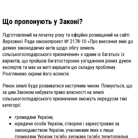
Що пропонують у Законі?
Підготовлений на початку року та офіційно розміщений на сайті
Верховної Ради законопроект № 2178-10 «Про внесення змін до
деяких законодавчих актів щодо обігу земель
сільськогосподарського призначення» є одним із багатьох їх
варіантів, що пройшов багатостороннє узгодження різних думок
експертів та має на меті вирішити цю складну проблему.
Розглянемо окремі його аспекти.
Ринок землі буде розвиватися наступним чином. Планується, що
за цим Законом набувати право власності на землі
сільськогосподарського призначення зможуть передусім такі
категорії:
громадяни України;
юридичні особи України, створені і зареєстровані за
законодавством України, учасниками яких є лише
громадяни України та/або держава та/або територіальні