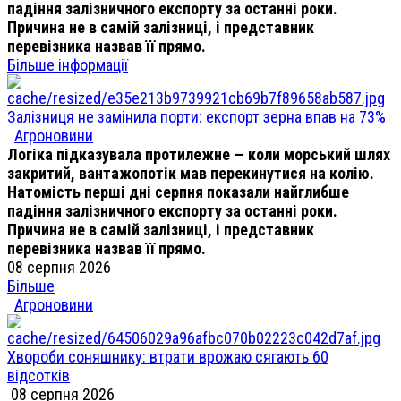
падіння залізничного експорту за останні роки.
Причина не в самій залізниці, і представник
перевізника назвав її прямо.
Більше інформації
Залізниця не замінила порти: експорт зерна впав на 73%
Агроновини
Логіка підказувала протилежне — коли морський шлях
закритий, вантажопотік мав перекинутися на колію.
Натомість перші дні серпня показали найглибше
падіння залізничного експорту за останні роки.
Причина не в самій залізниці, і представник
перевізника назвав її прямо.
08 серпня 2026
Більше
Агроновини
Хвороби соняшнику: втрати врожаю сягають 60
відсотків
08 серпня 2026