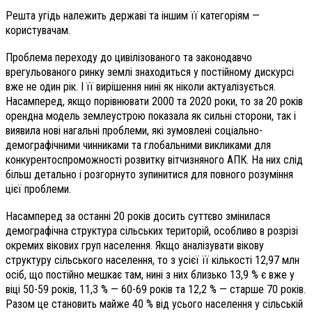
Решта угідь належить державі та іншим її категоріям —
користувачам.
Проблема переходу до цивілізованого та законодавчо
врегульованого ринку землі знаходиться у постійному дискурсі
вже не один рік. І її вирішення нині як ніколи актуалізується.
Насамперед, якщо порівнювати 2000 та 2020 роки, то за 20 років
орендна модель землеустрою показала як сильні сторони, так і
виявила нові нагальні проблеми, які зумовлені соціально-
демографічними чинниками та глобальними викликами для
конкурентоспроможності розвитку вітчизняного АПК. На них слід
більш детально і розгорнуто зупинитися для повного розуміння
цієї проблеми.
Насамперед за останні 20 років досить суттєво змінилася
демографічна структура сільських територій, особливо в розрізі
окремих вікових груп населення. Якщо аналізувати вікову
структуру сільського населення, то з усієї її кількості 12,97 млн
осіб, що постійно мешкає там, нині з них близько 13,9 % є вже у
віці 50-59 років, 11,3 % — 60-69 років та 12,2 % — старше 70 років.
Разом це становить майже 40 % від усього населення у сільській