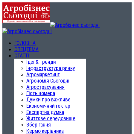
ГОЛОВНА
СПЕЦТЕМА
СТАТТІ
Ідеї & тренди
Інфраструктура ринку
Агромаркетинг
Агрономія Сьогодні
Агрострахування
Гість номера
Думки про важливе
Економічний гектар
Експертна думка
Життєве середовище
Зберігання
Кермо керівника