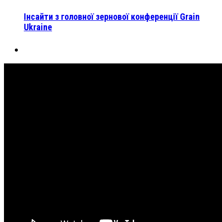
Інсайти з головної зернової конференції Grain
Ukraine