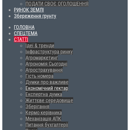
ПОДАТИ СВОЄ ОГОЛОШЕННЯ
РИНОК ЗЕМЛІ
Збереження грунту
ГОЛОВНА
СПЕЦТЕМА
СТАТТІ
Ідеї & тренди
Інфраструктура ринку
Агромаркетинг
Агрономія Сьогодні
Агрострахування
Гість номера
Думки про важливе
Економічний гектар
Експертна думка
Життєве середовище
Зберігання
Кермо керівника
Механізація АПК
Питання бухгалтерії