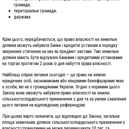
громади;
територіальні громади;
держава.
Крім цього, передбачається, що право власності на земельні
ділянки можуть набувати банки і кредитні установи в порядку
звернення стягнення на них як предмет застави. Такі земельні
ділянки мають бути відчужені банками і кредитними установами
на торгах протягом 2 років із дня набуття права власності.
Найбільш спірне питання сьогодні — це право на землю
юридичних осіб, засновниками або кінцевими бенефіціарами яких
є особи, які не є громадянами України. Згідно з нормами цього
Закону вони зможуть набувати право власності на землю
сільськогосподарського призначення з дня та за умови схвалення
цього питання на відповідному референдумі.
При цьому варто зазначити, що відповідно до Закону, загальна
площа земельних ділянок сільськогосподарського призначення у
власності громадянина не може перевищувати 10 тис. га.