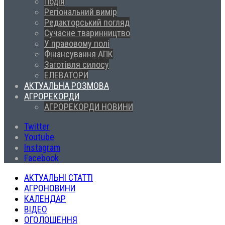
Подія
Регіональний вимір
Редакторський погляд
Сучасне тваринництво
У правовому полі
Фінансування АПК
Заготівля силосу
ЕЛЕВАТОРИ
АКТУАЛЬНА РОЗМОВА
АГРОРЕКОРДИ
АГРОРЕКОРДИ НОВИНИ
Twitter
Youtube
Instagram
Facebook
АКТУАЛЬНІ СТАТТІ
АГРОНОВИНИ
КАЛЕНДАР
ВІДЕО
ОГОЛОШЕННЯ