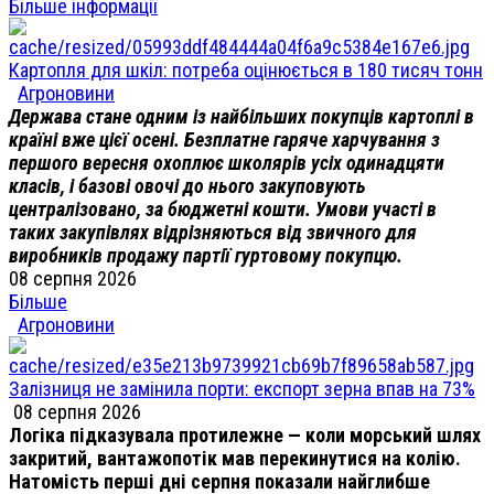
Більше інформації
Картопля для шкіл: потреба оцінюється в 180 тисяч тонн
Агроновини
Держава стане одним із найбільших покупців картоплі в
країні вже цієї осені. Безплатне гаряче харчування з
першого вересня охоплює школярів усіх одинадцяти
класів, і базові овочі до нього закуповують
централізовано, за бюджетні кошти. Умови участі в
таких закупівлях відрізняються від звичного для
виробників продажу партії гуртовому покупцю.
08 серпня 2026
Більше
Агроновини
Залізниця не замінила порти: експорт зерна впав на 73%
08 серпня 2026
Логіка підказувала протилежне — коли морський шлях
закритий, вантажопотік мав перекинутися на колію.
Натомість перші дні серпня показали найглибше