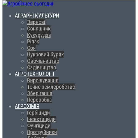
АГРАРНІ КУЛЬТУРИ
Зернові
Соняшник
Кукурудза
Ріпак
Соя
Цукровий буряк
Овочівництво
Садівництво
АГРОТЕХНОЛОГІЇ
Вирощування
Точне землеробство
Зберігання
Переробка
АГРОХІМІЯ
Гербіциди
Інсектициди
Фунгіциди
Протруйники