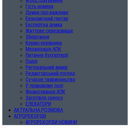
Агрострахування
Гість номера
Думки про важливе
Економічний гектар
Експертна думка
Життєве середовище
Зберігання
Кермо керівника
Механізація АПК
Питання бухгалтерії
Подія
Регіональний вимір
Редакторський погляд
Сучасне тваринництво
У правовому полі
Фінансування АПК
Заготівля силосу
ЕЛЕВАТОРИ
АКТУАЛЬНА РОЗМОВА
АГРОРЕКОРДИ
АГРОРЕКОРДИ НОВИНИ