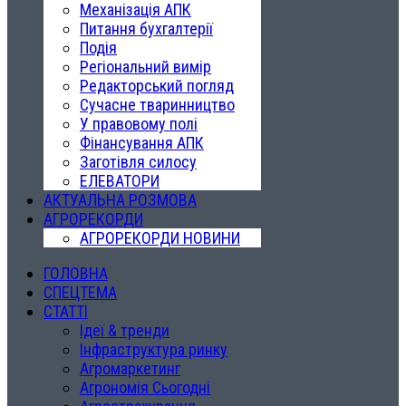
Механізація АПК
Питання бухгалтерії
Подія
Регіональний вимір
Редакторський погляд
Сучасне тваринництво
У правовому полі
Фінансування АПК
Заготівля силосу
ЕЛЕВАТОРИ
АКТУАЛЬНА РОЗМОВА
АГРОРЕКОРДИ
АГРОРЕКОРДИ НОВИНИ
ГОЛОВНА
СПЕЦТЕМА
СТАТТІ
Ідеї & тренди
Інфраструктура ринку
Агромаркетинг
Агрономія Сьогодні