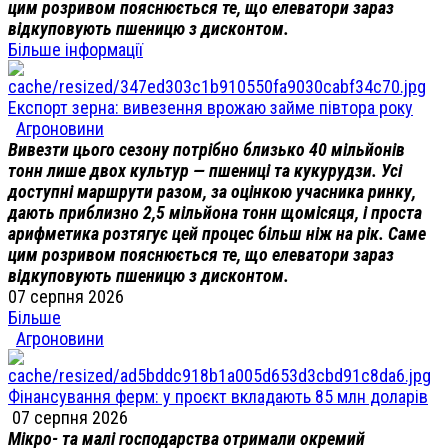
цим розривом пояснюється те, що елеватори зараз
відкуповують пшеницю з дисконтом.
Більше інформації
Експорт зерна: вивезення врожаю займе півтора року
Агроновини
Вивезти цього сезону потрібно близько 40 мільйонів
тонн лише двох культур — пшениці та кукурудзи. Усі
доступні маршрути разом, за оцінкою учасника ринку,
дають приблизно 2,5 мільйона тонн щомісяця, і проста
арифметика розтягує цей процес більш ніж на рік. Саме
цим розривом пояснюється те, що елеватори зараз
відкуповують пшеницю з дисконтом.
07 серпня 2026
Більше
Агроновини
Фінансування ферм: у проєкт вкладають 85 млн доларів
07 серпня 2026
Мікро- та малі господарства отримали окремий