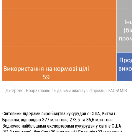
Джерело. Розраховано за даними аналізу інформації FAO-AMIS
Світовими лідерами виробництва кукурудзи є США, Китай і
Бразилія, відповідно 377 млн тонн, 273,5 та 86,6 млн тонн.
Водночас найбільшими експортерами кукурудзи у світі є США