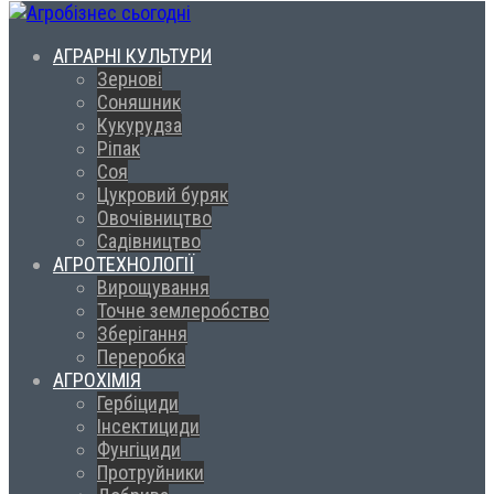
АГРАРНІ КУЛЬТУРИ
Зернові
Соняшник
Кукурудза
Ріпак
Соя
Цукровий буряк
Овочівництво
Садівництво
АГРОТЕХНОЛОГІЇ
Вирощування
Точне землеробство
Зберігання
Переробка
АГРОХІМІЯ
Гербіциди
Інсектициди
Фунгіциди
Протруйники