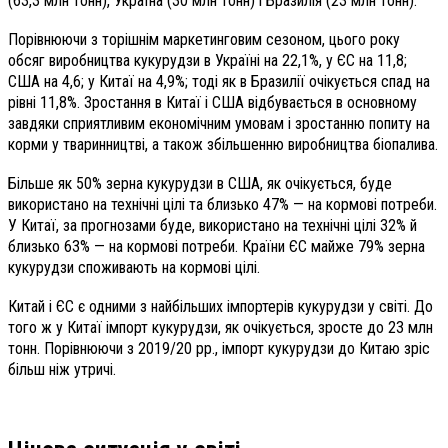
(63,3 млн тонн), Україна (30 млн тонн) і Бразилія (23 млн тонн).
Порівнюючи з торішнім маркетинговим сезоном, цього року
обсяг виробництва кукурудзи в Україні на 22,1%, у ЄС на 11,8;
США на 4,6; у Китаї на 4,9%; тоді як в Бразилії очікується спад на
рівні 11,8%. Зростання в Китаї і США відбувається в основному
завдяки сприятливим економічним умовам і зростанню попиту на
корми у тваринництві, а також збільшенню виробництва біопалива.
Більше як 50% зерна кукурудзи в США, як очікується, буде
використано на технічні цілі та близько 47% — на кормові потреби.
У Китаї, за прогнозами буде, використано на технічні цілі 32% й
близько 63% — на кормові потреби. Країни ЄС майже 79% зерна
кукурудзи споживають на кормові цілі.
Китай і ЄС є одними з найбільших імпортерів кукурудзи у світі. До
того ж у Китаї імпорт кукурудзи, як очікується, зросте до 23 млн
тонн. Порівнюючи з 2019/20 рр., імпорт кукурудзи до Китаю зріс
більш ніж утричі.