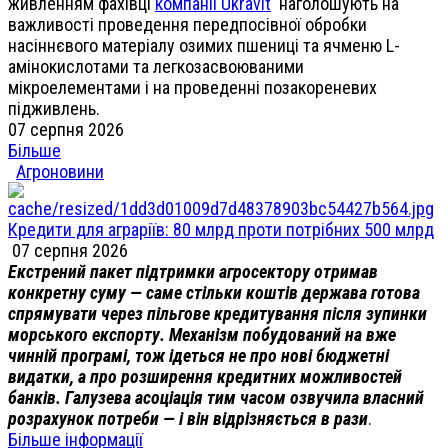
живленням фахівці
компанії Ukravit
наголошують на
важливості проведення передпосівної обробки
насіннєвого матеріалу озимих пшениці та ячменю L-
амінокислотами та легкозасвоюваними
мікроелементами і на проведенні позакореневих
підживлень.
07 серпня 2026
Більше
Агроновини
Кредити для аграріїв: 80 млрд проти потрібних 500 млрд
07 серпня 2026
Екстрений пакет підтримки агросектору отримав
конкретну суму — саме стільки коштів держава готова
спрямувати через пільгове кредитування після зупинки
морського експорту. Механізм побудований на вже
чинній програмі, тож ідеться не про нові бюджетні
видатки, а про розширення кредитних можливостей
банків. Галузева асоціація тим часом озвучила власний
розрахунок потреби — і він відрізняється в рази
.
Більше інформації