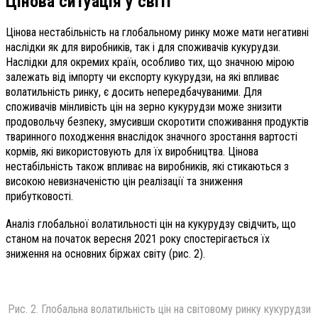
Цінова ситуація у світі
Цінова нестабільність на глобальному ринку може мати негативні
наслідки як для виробників, так і для споживачів кукурудзи.
Наслідки для окремих країн, особливо тих, що значною мірою
залежать від імпорту чи експорту кукурудзи, на які впливає
волатильність ринку, є досить непередбачуваними. Для
споживачів мінливість цін на зерно кукурудзи може знизити
продовольчу безпеку, змусивши скоротити споживання продуктів
тваринного походження внаслідок значного зростання вартості
кормів, які використовують для їх виробництва. Цінова
нестабільність також впливає на виробників, які стикаються з
високою невизначеністю цін реалізації та зниження
прибутковості.
Аналіз глобальної волатильності цін на кукурудзу свідчить, що
станом на початок вересня 2021 року спостерігається їх
зниження на основних біржах світу (рис. 2).
Рис. 2. Глобальна волатильність цін на світовому ринку кукурудзи