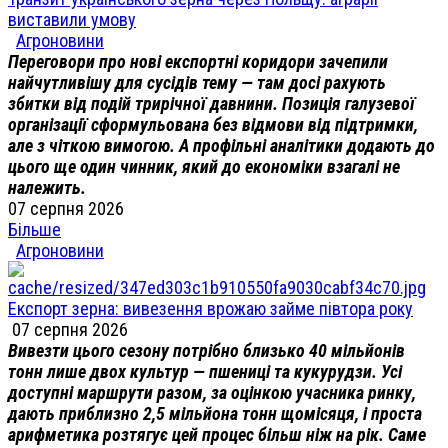
виставили умову
Агроновини
Переговори про нові експортні коридори зачепили
найчутливішу для сусідів тему — там досі рахують
збитки від подій трирічної давнини. Позиція галузевої
організації сформульована без відмови від підтримки,
але з чіткою вимогою. А профільні аналітики додають до
цього ще один чинник, який до економіки взагалі не
належить.
07 серпня 2026
Більше
Агроновини
Експорт зерна: вивезення врожаю займе півтора року
07 серпня 2026
Вивезти цього сезону потрібно близько 40 мільйонів
тонн лише двох культур — пшениці та кукурудзи. Усі
доступні маршрути разом, за оцінкою учасника ринку,
дають приблизно 2,5 мільйона тонн щомісяця, і проста
арифметика розтягує цей процес більш ніж на рік. Саме