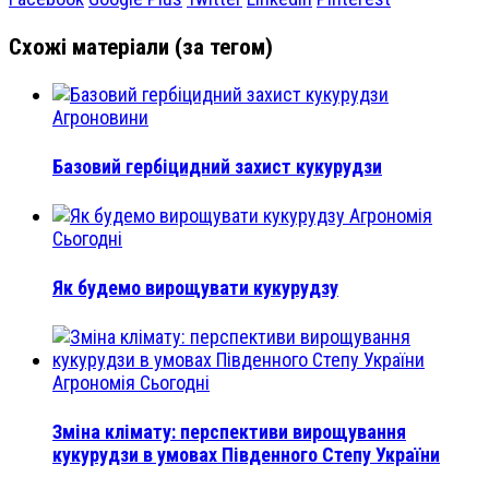
Схожі матеріали (за тегом)
Агроновини
Базовий гербіцидний захист кукурудзи
Агрономія
Сьогодні
Як будемо вирощувати кукурудзу
Агрономія Сьогодні
Зміна клімату: перспективи вирощування
кукурудзи в умовах Південного Степу України