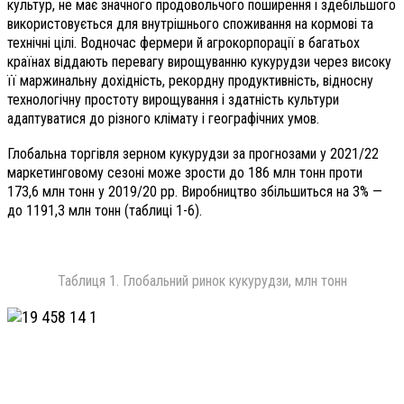
культур, не має значного продовольчого поширення і здебільшого
використовується для внутрішнього споживання на кормові та
технічні цілі. Водночас фермери й агрокорпорації в багатьох
країнах віддають перевагу вирощуванню кукурудзи через високу
її маржинальну дохідність, рекордну продуктивність, відносну
технологічну простоту вирощування і здатність культури
адаптуватися до різного клімату і географічних умов.
Глобальна торгівля зерном кукурудзи за прогнозами у 2021/22
маркетинговому сезоні може зрости до 186 млн тонн проти
173,6 млн тонн у 2019/20 рр. Виробництво збільшиться на 3% —
до 1191,3 млн тонн (таб­лиці 1-6).
Таблиця 1. Глобальний ринок кукурудзи, млн тонн