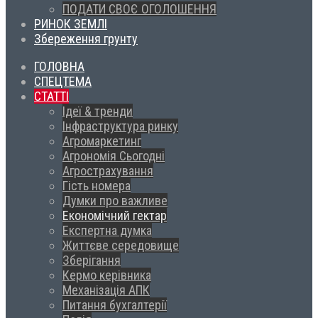
ПОДАТИ СВОЄ ОГОЛОШЕННЯ
РИНОК ЗЕМЛІ
Збереження грунту
ГОЛОВНА
СПЕЦТЕМА
СТАТТІ
Ідеї & тренди
Інфраструктура ринку
Агромаркетинг
Агрономія Сьогодні
Агрострахування
Гість номера
Думки про важливе
Економічний гектар
Експертна думка
Життєве середовище
Зберігання
Кермо керівника
Механізація АПК
Питання бухгалтерії