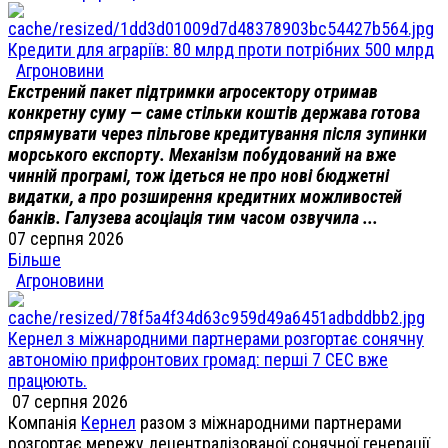
Кредити для аграріїв: 80 млрд проти потрібних 500 млрд
Агроновини
Екстрений пакет підтримки агросектору отримав
конкретну суму — саме стільки коштів держава готова
спрямувати через пільгове кредитування після зупинки
морського експорту. Механізм побудований на вже
чинній програмі, тож ідеться не про нові бюджетні
видатки, а про розширення кредитних можливостей
банків. Галузева асоціація тим часом озвучила ...
07 серпня 2026
Більше
Агроновини
Кернел з міжнародними партнерами розгортає сонячну
автономію прифронтових громад: перші 7 СЕС вже
працюють.
07 серпня 2026
Компанія
Кернел
разом з міжнародними партнерами
розгортає мережу децентралізованої сонячної генерації