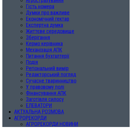
Агрострахування
Гість номера
Думки про важливе
Економічний гектар
Експертна думка
Життєве середовище
Зберігання
Кермо керівника
Механізація АПК
Питання бухгалтерії
Подія
Регіональний вимір
Редакторський погляд
Сучасне тваринництво
У правовому полі
Фінансування АПК
Заготівля силосу
ЕЛЕВАТОРИ
АКТУАЛЬНА РОЗМОВА
АГРОРЕКОРДИ
АГРОРЕКОРДИ НОВИНИ