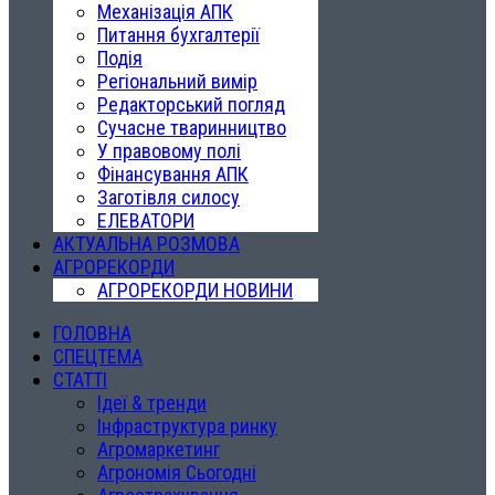
Механізація АПК
Питання бухгалтерії
Подія
Регіональний вимір
Редакторський погляд
Сучасне тваринництво
У правовому полі
Фінансування АПК
Заготівля силосу
ЕЛЕВАТОРИ
АКТУАЛЬНА РОЗМОВА
АГРОРЕКОРДИ
АГРОРЕКОРДИ НОВИНИ
ГОЛОВНА
СПЕЦТЕМА
СТАТТІ
Ідеї & тренди
Інфраструктура ринку
Агромаркетинг
Агрономія Сьогодні