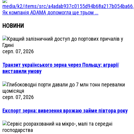
Як компанія ADAMA допомогла ще трьом ...
НОВИНИ
серп. 07, 2026
Транзит українського зерна через Польщу: аграрії
виставили умову
серп. 07, 2026
Експорт зерна: вивезення врожаю займе півтора року