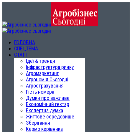
ГОЛОВНА
СПЕЦТЕМА
СТАТТІ
Ідеї & тренди
Інфраструктура ринку
Агромаркетинг
Агрономія Сьогодні
Агрострахування
Гість номера
Думки про важливе
Економічний гектар
Експертна думка
Життєве середовище
Зберігання
Кермо керівника