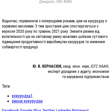
Джерело. FAO-AMIS
Водночас, порівнюючи з попередніми роками, ціни на кукурудзу є
порівняно високими. З тим зростання ціни спостерігається з
вересня 2020 року по травень 2021 року. Знизити ризики від
волатильності цін на світовому ринку можливо шляхом суттєвого
підвищення продуктивності виробництва кукурудзи та зниження
собівартості продукції.
Ю. В. КЕРНАСЮК
,
канд. екон. наук, ІСГС НААН,
експерт-дорадник з аудиту, економіки
та керування підприємством
Теги
кукурудза1
ринок кукурудзи
Facebook
Google Plus
Twitter
Linkedin
Pinterest