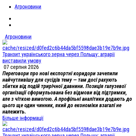
Агроновини
Агроновини
Транзит українського зерна через Польщу: аграрії
виставили умову
07 серпня 2026
Переговори про нові експортні коридори зачепили
найчутливішу для сусідів тему — там досі рахують
збитки від подій трирічної давнини. Позиція галузевої
організації сформульована без відмови від підтримки,
але з чіткою вимогою. А профільні аналітики додають до
цього ще один чинник, який до економіки взагалі не
належить.
Більше інформації
Транзит українського зерна через Польщу: аграрії