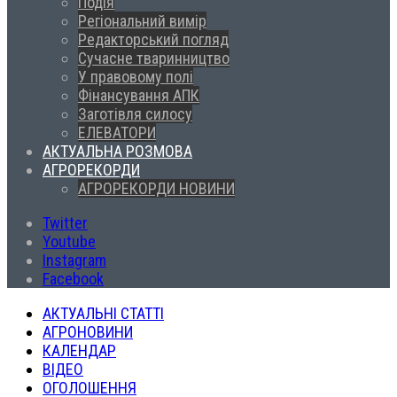
Подія
Регіональний вимір
Редакторський погляд
Сучасне тваринництво
У правовому полі
Фінансування АПК
Заготівля силосу
ЕЛЕВАТОРИ
АКТУАЛЬНА РОЗМОВА
АГРОРЕКОРДИ
АГРОРЕКОРДИ НОВИНИ
Twitter
Youtube
Instagram
Facebook
АКТУАЛЬНІ СТАТТІ
АГРОНОВИНИ
КАЛЕНДАР
ВІДЕО
ОГОЛОШЕННЯ