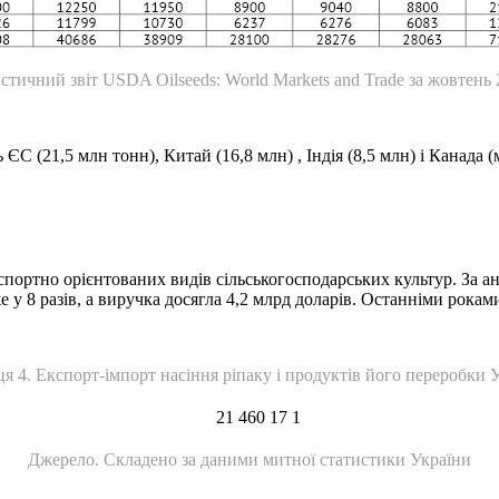
чний звіт USDA Oilseeds: World Markets and Trade за жовтень 2021
ЄС (21,5 млн тонн), Китай (16,8 млн) , Індія (8,5 млн) і Канада 
портно орієнтованих видів сільськогосподарських культур. За ан
 8 разів, а виручка досягла 4,2 млрд доларів. Останніми роками т
я 4. Експорт-імпорт насіння ріпаку і продуктів його переробки 
Джерело. Складено за даними митної статистики України