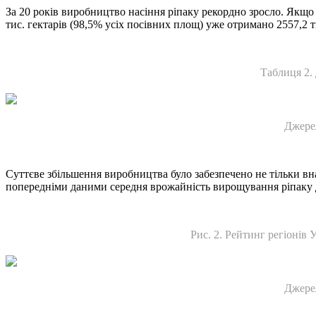
За 20 років виробництво насіння ріпаку рекордно зросло. Якщо у
тис. гектарів (98,5% усіх посівних площ) уже отримано 2557,2 ти
Таблиця 2.
Джере
Суттєве збільшення виробництва було забезпечено не тільки вн
попередніми даними середня врожайність вирощування ріпаку до
Рис. 2. Рейтинг регіонів 
Джере