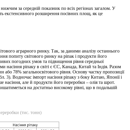
 нижчим за середній показник по всіх регіонах загалом. У
ість екстенсивного розширення посівних площ, як це
тового аграрного ринку. Так, за даними аналізу останнього
тання попиту світового ринку на ріпак і продукти його
ливих погодних умов та підвищення рівня середньої
 насіння ріпаку в світі є ЄС, Канада, Китай та Індія. Разом
н або 78% загальносвітового рівня. Основу частку пропозиції
. 3). Водночас імпорт насіння ріпаку з боку Китаю, Японії і
 насіння, але й продукти його переробки – олія та шрот.
алишатиметься на достатньо високому рівні, що в подальшій
переробки (тис. тонн)