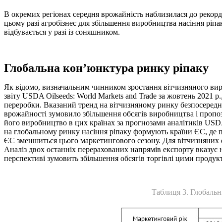
В окремих регіонах середня врожайність наблизилася до рекордн
цьому разі агробізнес для збільшення виробництва насіння ріп
відбувається у разі із соняшником.
Глобальна кон’юнктура ринку ріпаку
Як відомо, визначальним чинником зростання вітчизняного виро
звіту USDA Oilseeds: World Markets and Trade за жовтень 2021 р
переробки. Вказаний тренд на вітчизняному ринку безпосередн
врожайності зумовило збільшення обсягів виробництва і пропози
його виробництво в цих країнах за прогнозами аналітиків USDA
на глобальному ринку насіння ріпаку формують країни ЄС, де п
ЄС зменшиться цього маркетингового сезону. Для вітчизняних е
Аналіз двох останніх перерахованих напрямів експорту вказує н
перспективі зумовить збільшення обсягів торгівлі цими продук
Таблиця 3. Глобальни