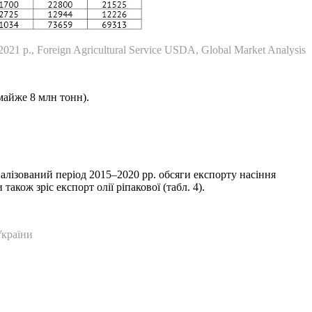
 р., Foreign Agricultural Service USDA, Global Market Analysis
(майже 8 млн тонн).
алізований період 2015–2020 рр. обсяги експорту насіння
акож зріс експорт олії ріпакової (табл. 4).
України