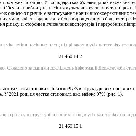
ає проміжну позицію. У господарствах України ріпак набув значно
а. Обсяги виробництва насіння культури зросли за останні роки. 
кож однією з причин є застосування нових високоефективних тех
их умов, які складалися для його вирощування в більшості регіо
я ріпаку зі сторони вітчизняних експортерів і переробних підпри
наміка зміни посівних площ під ріпаком в усіх категоріях госпо
ло. Складено за даними досліджень інформації Держслужби стат
станнім часом становить близько 97% в структурі всіх посівних 
%. У 2021 році ця частка становила вже майже 97% (рис. 1).
 ярого ріпаку в структурі посівних площ в усіх категоріях господ