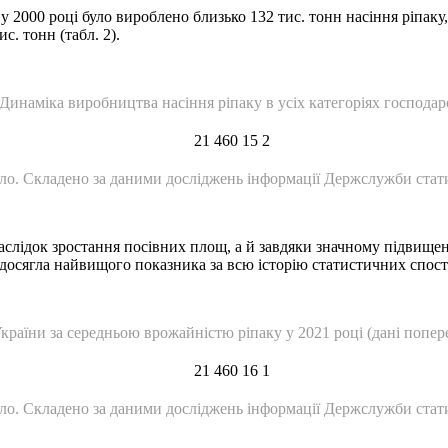
 2000 році було вироблено близько 132 тис. тонн насіння ріпаку,
с. тонн (табл. 2).
 Динаміка виробництва насіння ріпаку в усіх категоріях господар
ло. Складено за даними досліджень інформації Держслужби стат
аслідок зростання посівних площ, а й завдяки значному підвище
сягла найвищого показника за всю історію статистичних спостере
України за середньою врожайністю ріпаку у 2021 році (дані попер
ло. Складено за даними досліджень інформації Держслужби стат