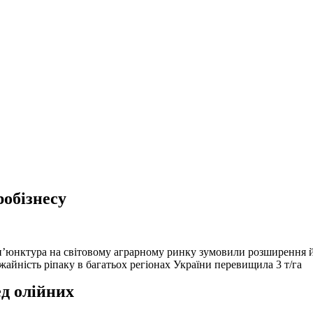
робізнесу
он’юнктура на світовому аграрному ринку зумовили розширення 
жайність ріпаку в багатьох регіонах України перевищила 3 т/га
ед олійних