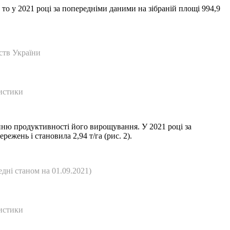
 то у 2021 році за попередніми даними на зібраній площі 994,9
ств України
истики
нню продуктивності його вирощування. У 2021 році за
жень і становила 2,94 т/га (рис. 2).
едні станом на 01.09.2021)
истики