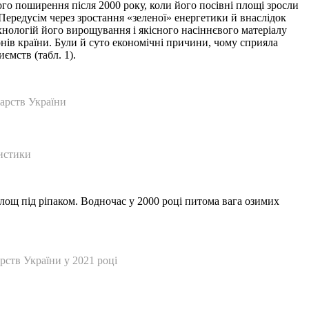
го поширення після 2000 року, коли його посівні площі зросли
Передусім через зростання «зеленої» енергетики й внаслідок
нологій його вирощування і якісного насіннєвого матеріалу
нів країни. Були й суто економічні причини, чому сприяла
ємств (табл. 1).
дарств України
истики
площ під ріпаком. Водночас у 2000 році питома вага озимих
арств України у 2021 році