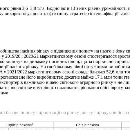
ого рівня 3,6–3,8 т/га. Водночас в 13 з них рівень урожайності є
аку використовує досить ефективну стратегію інтенсифікації зам
бництва насіння ріпаку є підвищення попиту на нього з боку сві
., у 2019/20 і 2020/21 маркетинговому сезоні спостерігалося зрос
ьо вплинув на динаміку посівних площ, що за порівняно сприят
ції насіння ріпаку. На глобальному рівні потужними виробниками
 у 2021/2022 маркетинговому сезоні складе близько 52,6 млн тон
рогнозоване його виробництво досягне майже 17,1 млн тонн (табл
кспортерів важливою нішею світового аграрного ринку є не лише
а те, що світове внутрішнє споживання ріпакової олії і шроту з
тами.
й баланс попиту і пропозиції на ринку ріпаку і продуктів його 