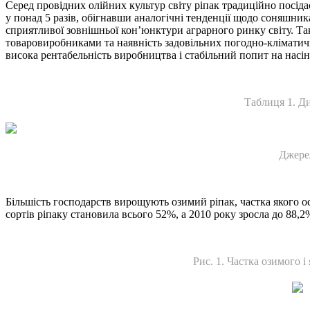
Серед провідних олійних культур світу ріпак традиційно посід
у понад 5 разів, обігнавши аналогічні тенденції щодо соняшник
сприятливої зовнішньої кон’юнктури аграрного ринку світу. Та
товаровиробниками та наявність задовільних погодно-кліматичн
висока рентабельність виробництва і стабільний попит на насінн
Таблиця 1. Ди
Джере
Більшість господарств вирощують озимий ріпак, частка якого о
сортів ріпаку становила всього 52%, а 2010 року зросла до 88,2
Рис. 1. Частка озимого і