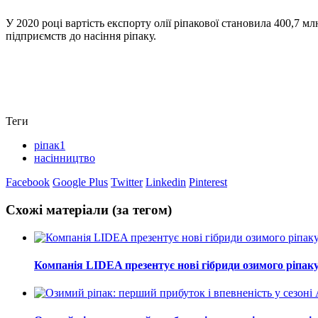
У 2020 році вартість експорту олії ріпакової становила 400,7 м
підприємств до насіння ріпаку.
Теги
ріпак1
насінництво
Facebook
Google Plus
Twitter
Linkedin
Pinterest
Схожі матеріали (за тегом)
Компанія LIDEA презентує нові гібриди озимого ріпак