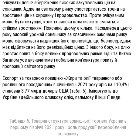
очікувати певне збереження високих закупівельних цін на
соняшник. Адже на світовому ринку спостерігається тренд на
зростання цін на сировину і продовольство. Проте очікуваним
може бути ситуація, коли їх висока волативність зміниться
стійким зростанням. Пояснень цьому є кілька. Насамперед цього
року високий урожай соняшнику за класичними законами ринку
може сформувати надлишок його пропозиції, що безпосередньо
має відбитися на його реалізаційних цінах. З іншого боку, на олію
зростає попит з боку великих продовольчих ринків Індії та Китаю.
Загалом усе визначатиме глобальна кон’юнктура попиту й
пропозиції світового ринку.
Експорт за товарною позицією «Жири та олії тваринного або
рослинного походження» в січні-липні 2021 року зріс на 110,4% і
становив 3,77 млрд доларів США (табл. 5). Імпортують до
України здебільшого оливкову олію, пальмову й інші її види.
Таблиця 5. Товарна структура зовнішньої торгівлі України в
першому півріччі 2021 року і роль продукції перероблення
соняшнику