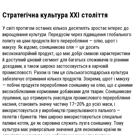
Стратегічна культура ХХІ століття
У світі протягом останніх кількох десятиліть зростає інтерес до
вирощування культури. Передусім через підвищення глобального
попиту на цінні продукти його переробляння — олію, шрот і
макуху. Як відомо, соняшникова олія — це досить
висококалорійний продукт, що має добрі смакові характеристики
й доступний ціновий сегмент для багатьох споживачів із різними
доходами, а також широко застосовується в харчовій
промисловості. Разом із тим ця сільськогосподарська культура
забезпечує отримання кількох продуктів. Зокрема, шрот і макуху
— побічні продукти переробляння соняшнику на олію, що є цінними
високобілковими кормовими добавками для тварин. Соняшникове
лушпиння, що отримують унаслідок промислового переробляння
насіння, становить значну частину 17–20% до усієї маси, і
використовується у виробництві гранульованого пального —
пелетів і брикетів. Нині широко використовуються спеціальні
паливні котли, де як сировина служить лузга соняшнику. Тому
культура має універсальне значення для економіки країни як