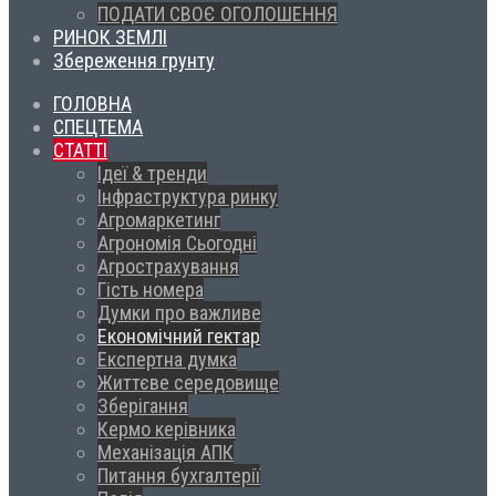
ПОДАТИ СВОЄ ОГОЛОШЕННЯ
РИНОК ЗЕМЛІ
Збереження грунту
ГОЛОВНА
СПЕЦТЕМА
СТАТТІ
Ідеї & тренди
Інфраструктура ринку
Агромаркетинг
Агрономія Сьогодні
Агрострахування
Гість номера
Думки про важливе
Економічний гектар
Експертна думка
Життєве середовище
Зберігання
Кермо керівника
Механізація АПК
Питання бухгалтерії