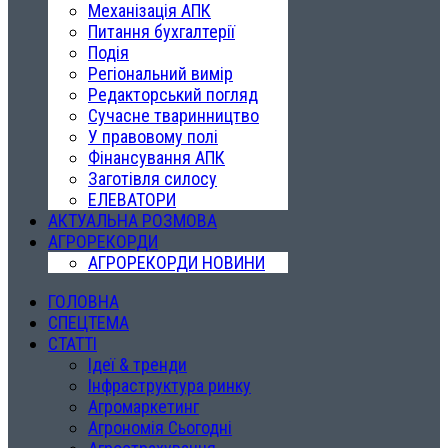
Механізація АПК
Питання бухгалтерії
Подія
Регіональний вимір
Редакторський погляд
Сучасне тваринництво
У правовому полі
Фінансування АПК
Заготівля силосу
ЕЛЕВАТОРИ
АКТУАЛЬНА РОЗМОВА
АГРОРЕКОРДИ
АГРОРЕКОРДИ НОВИНИ
ГОЛОВНА
СПЕЦТЕМА
СТАТТІ
Ідеї & тренди
Інфраструктура ринку
Агромаркетинг
Агрономія Сьогодні