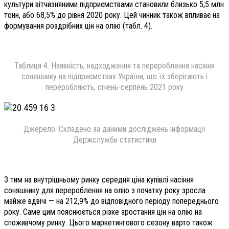
культури вітчизняними підприємствами становили близько 5,5 млн
тонн, або 68,5% до рівня 2020 року. Цей чинник також впливає на
формування роздрібних цін на олію (табл. 4).
Таблиця 4. Наявність, надходження та перероблення насіння
соняшнику на підприємствах України, що їх зберігають і
переробляють, січень-серпень 2021 року
Джерело. Складено за даними досліджень інформації
Держслужби статистики
З тим на внутрішньому ринку середня ціна купівлі насіння
соняшнику для перероблення на олію з початку року зросла
майже вдвічі — на 212,9% до відповідного періоду попереднього
року. Саме цим пояснюється різке зростання цін на олію на
споживчому ринку. Цього маркетингового сезону варто також