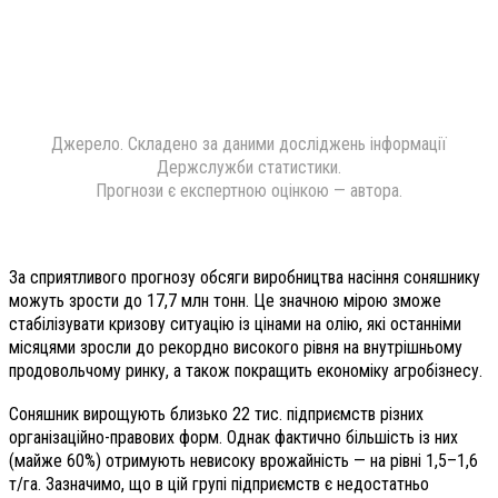
Джерело. Складено за даними досліджень інформації
Держслужби статистики.
Прогнози є експертною оцінкою — автора.
За сприятливого прогнозу обсяги виробництва насіння соняшнику
можуть зрости до 17,7 млн тонн. Це значною мірою зможе
стабілізувати кризову ситуацію із цінами на олію, які останніми
місяцями зросли до рекордно високого рівня на внутрішньому
продовольчому ринку, а також покращить економіку агробізнесу.
Соняшник вирощують близь­ко 22 тис. підприємств різних
організаційно-правових форм. Однак фактично більшість із них
(майже 60%) отримують невисоку врожайність — на рівні 1,5–1,6
т/га. Зазначимо, що в цій групі підприємств є недостатньо