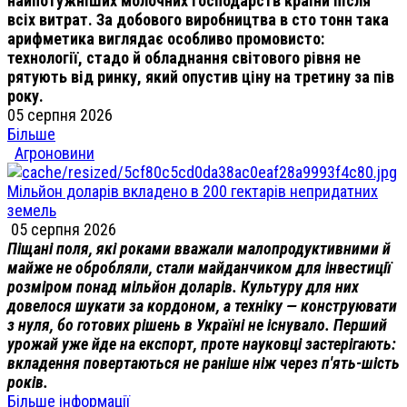
найпотужніших молочних господарств країни після
всіх витрат. За добового виробництва в сто тонн така
арифметика виглядає особливо промовисто:
технології, стадо й обладнання світового рівня не
рятують від ринку, який опустив ціну на третину за пів
року.
05 серпня 2026
Більше
Агроновини
Мільйон доларів вкладено в 200 гектарів непридатних
земель
05 серпня 2026
Піщані поля, які роками вважали малопродуктивними й
майже не обробляли, стали майданчиком для інвестиції
розміром понад мільйон доларів. Культуру для них
довелося шукати за кордоном, а техніку — конструювати
з нуля, бо готових рішень в Україні не існувало. Перший
урожай уже йде на експорт, проте науковці застерігають:
вкладення повертаються не раніше ніж через п'ять-шість
років.
Більше інформації