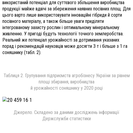
використаний потенціал для суттєвого збільшення виробництва
продукції майже вдвічі за збереження наявних посівних площ. Для
цього варто лише використовувати інноваційні гібриди й сорти
посівного матеріалу, а також більше уваги приділяти
інтегрованому захисту рослин і оптимальному мінеральному
живленню. У пригоді будуть технології точного землеробства.
Реальний же потенціал урожайності за дотримання указаних
порад і рекомендацій науковців може досягти 3 т і більше з 1 га
соняшнику (табл. 2).
Таблиця 2. Групування підприємств агробізнесу України за рівнем
площі збирання, виробництва
й урожайності соняшнику у 2020 році
Джерело. Складено за даними досліджень інформації
Держслужби статистики