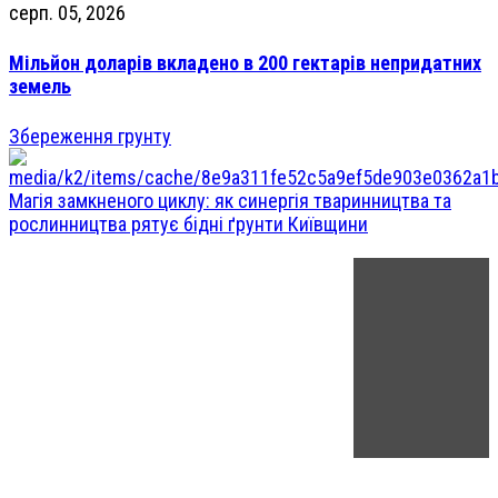
серп. 05, 2026
Мільйон доларів вкладено в 200 гектарів непридатних
земель
Збереження грунту
Магія замкненого циклу: як синергія тваринництва та
рослинництва рятує бідні ґрунти Київщини