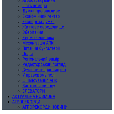
Агрострахування
Гість номера
Думки про важливе
Економічний гектар
Експертна думка
Життєве середовище
Зберігання
Кермо керівника
Механізація АПК
Питання бухгалтерії
Подія
Регіональний вимір
Редакторський погляд
Сучасне тваринництво
У правовому полі
Фінансування АПК
Заготівля силосу
ЕЛЕВАТОРИ
АКТУАЛЬНА РОЗМОВА
АГРОРЕКОРДИ
АГРОРЕКОРДИ НОВИНИ