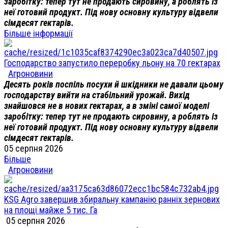
заробітку: тепер тут не продають сировину, а роблять із
неї готовий продукт. Під нову основну культуру відвели
сімдесят гектарів.
Більше інформації
Господарство запустило переробку льону на 70 гектарах
Агроновини
Десять років поспіль посухи й шкідники не давали цьому
господарству вийти на стабільний урожай. Вихід
знайшовся не в нових гектарах, а в зміні самої моделі
заробітку: тепер тут не продають сировину, а роблять із
неї готовий продукт. Під нову основну культуру відвели
сімдесят гектарів.
05 серпня 2026
Більше
Агроновини
KSG Agro завершив збиральну кампанію ранніх зернових
на площі майже 5 тис. Га
05 серпня 2026