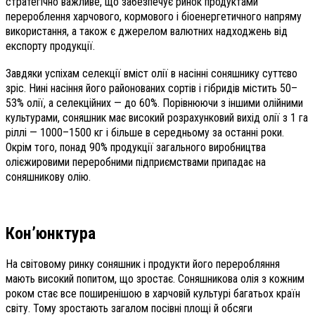
стратегічно важливе, що забезпечує ринок продуктами
перероблення харчового, кормового і біоенергетичного напряму
використання, а також є джерелом валютних надходжень від
експорту продукції.
Завдяки успіхам селекції вміст олії в насінні соняшнику суттєво
зріс. Нині насіння його районованих сортів і гібридів містить 50–
53% олії, а селекційних — до 60%. Порівнюючи з іншими олійними
культурами, соняшник має високий розрахунковий вихід олії з 1 га
ріллі — 1000–1500 кг і більше в середньому за останні роки.
Окрім того, понад 90% продукції загального виробництва
олієжировими переробними підприємствами припадає на
соняшникову олію.
Кон’юнктура
На світовому ринку соняшник і продукти його переробляння
мають високий попитом, що зростає. Соняшникова олія з кожним
роком стає все поширенішою в харчовій культурі багатьох країн
світу. Тому зростають загалом посівні площі й обсяги