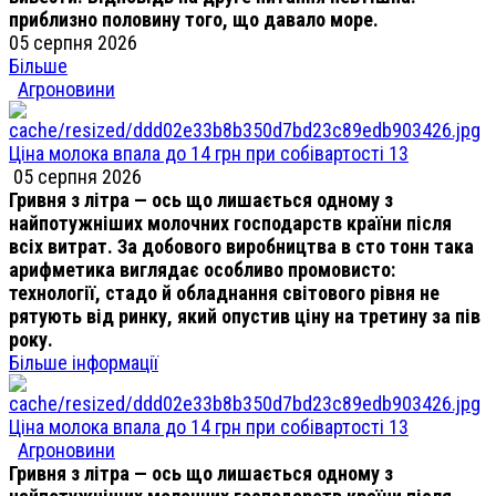
приблизно половину того, що давало море.
05 серпня 2026
Більше
Агроновини
Ціна молока впала до 14 грн при собівартості 13
05 серпня 2026
Гривня з літра — ось що лишається одному з
найпотужніших молочних господарств країни після
всіх витрат. За добового виробництва в сто тонн така
арифметика виглядає особливо промовисто:
технології, стадо й обладнання світового рівня не
рятують від ринку, який опустив ціну на третину за пів
року.
Більше інформації
Ціна молока впала до 14 грн при собівартості 13
Агроновини
Гривня з літра — ось що лишається одному з