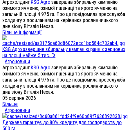
Агрохолдинг
KSG Agro
завершив збиральну кампанію
озимого ячменю, озимої пшениці та ярого ячменю на
загальній площі 4 975 га. Про це повідомила пресслужба
холдингу з посиланням на керівника рослинницького
дивізіону Віталія Нехая.
Більше інформації
KSG Agro завершив збиральну кампанію ранніх зернових
на площі майже 5 тис. Га
Агроновини
Агрохолдинг
KSG Agro
завершив збиральну кампанію
озимого ячменю, озимої пшениці та ярого ячменю на
загальній площі 4 975 га. Про це повідомила пресслужба
холдингу з посиланням на керівника рослинницького
дивізіону Віталія Нехая.
05 серпня 2026
Більше
Агроновини
Держава гарантує до 80% кредиту для господарств до
500 га