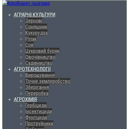
АГРАРНІ КУЛЬТУРИ
Зернові
Соняшник
Кукурудза
Ріпак
Соя
Цукровий буряк
Овочівництво
Садівництво
АГРОТЕХНОЛОГІЇ
Вирощування
Точне землеробство
Зберігання
Переробка
АГРОХІМІЯ
Гербіциди
Інсектициди
Фунгіциди
Протруйники