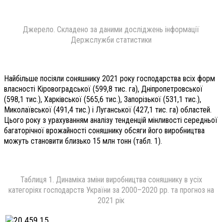
Джерело. Складено за даними досліджень інформації
Держслужби статистики
Найбільше посіяли соняшнику 2021 року господарства всіх форм
власності Кіровоградської (599,8 тис. га), Дніпропетровської
(598,1 тис.), Харківської (565,6 тис.), Запорізької (531,1 тис.),
Миколаївської (491,4 тис.) і Луганської (427,1 тис. га) областей.
Цього року з урахуванням аналізу тенденцій мінливості середньої
багаторічної врожайності соняшнику обсяги його виробництва
можуть становити близько
15 млн тонн (табл. 1).
Таблиця 1. Динаміка зміни виробництва соняшнику в усіх
категоріях господарств України за 2000–2020 рр. та прогноз на
2021 рік