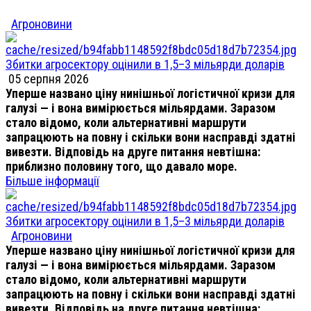
Агроновини
Збитки агросектору оцінили в 1,5–3 мільярди доларів
05 серпня 2026
Уперше названо ціну нинішньої логістичної кризи для
галузі — і вона вимірюється мільярдами. Заразом
стало відомо, коли альтернативні маршрути
запрацюють на повну і скільки вони насправді здатні
вивезти. Відповідь на друге питання невтішна:
приблизно половину того, що давало море.
Більше інформації
Збитки агросектору оцінили в 1,5–3 мільярди доларів
Агроновини
Уперше названо ціну нинішньої логістичної кризи для
галузі — і вона вимірюється мільярдами. Заразом
стало відомо, коли альтернативні маршрути
запрацюють на повну і скільки вони насправді здатні
вивезти. Відповідь на друге питання невтішна: