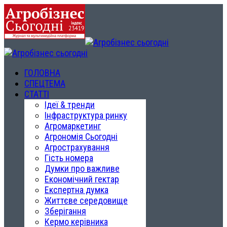
ГОЛОВНА
СПЕЦТЕМА
СТАТТІ
Ідеї & тренди
Інфраструктура ринку
Агромаркетинг
Агрономія Сьогодні
Агрострахування
Гість номера
Думки про важливе
Економічний гектар
Експертна думка
Життєве середовище
Зберігання
Кермо керівника