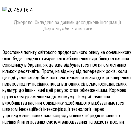
Джерело. Складено за даними досліджень інформації
Держслужби статистики
Зростання попиту світового продовольчого ринку на соняшникову
олію буде і надалі стимулювати збільшення виробництва насіння
соняшнику в Україні, як це вже відбувається протягом останніх
кількох десятиліть. Проте, на відміну від попередніх років, коли
це відбувалося здебільшого екстенсивно внаслідок розширення і
перерозподілу посівних площ від одних сільськогосподарських
культур до інших, нині цей ресурс став обмеженішим. Кормова
група культур зменшена до мінімуму. Тому збільшення
виробництва насіння соняшнику здебільшого відбуватиметься
шляхом інноваційної інтенсифікації технології через
упровадження нових високопродуктивних гібридів посівного
насіння й інтегрованих систем вирощування та захисту рослин.