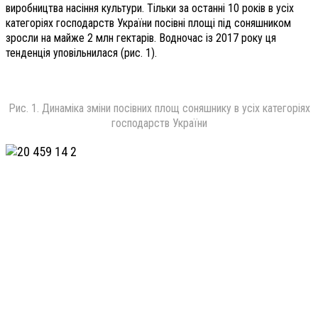
виробництва насіння культури. Тільки за останні 10 років в усіх
категоріях господарств України посівні площі під соняшником
зросли на майже 2 млн гектарів. Водночас із 2017 року ця
тенденція уповільнилася (рис. 1).
Рис. 1. Динаміка зміни посівних площ соняшнику в усіх категоріях
господарств України