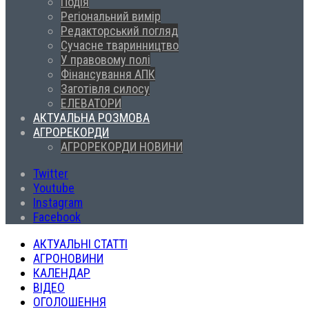
Подія
Регіональний вимір
Редакторський погляд
Сучасне тваринництво
У правовому полі
Фінансування АПК
Заготівля силосу
ЕЛЕВАТОРИ
АКТУАЛЬНА РОЗМОВА
АГРОРЕКОРДИ
АГРОРЕКОРДИ НОВИНИ
Twitter
Youtube
Instagram
Facebook
АКТУАЛЬНІ СТАТТІ
АГРОНОВИНИ
КАЛЕНДАР
ВІДЕО
ОГОЛОШЕННЯ