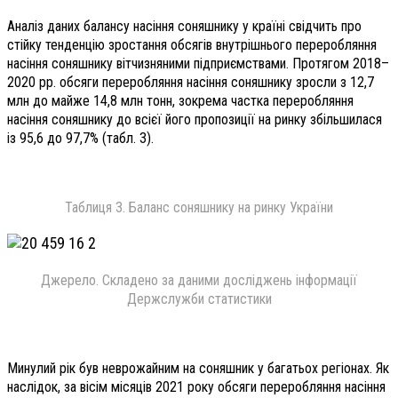
Аналіз даних балансу насіння соняшнику у країні свідчить про
стійку тенденцію зростання обсягів внутрішнього переробляння
насіння соняшнику вітчизняними підприємствами. Протягом 2018–
2020 рр. обсяги переробляння насіння соняшнику зросли з 12,7
млн до майже 14,8 млн тонн, зокрема частка переробляння
насіння соняшнику до всієї його пропозиції на ринку збільшилася
із 95,6 до 97,7% (табл. 3).
Таблиця 3. Баланс соняшнику на ринку України
Джерело. Складено за даними досліджень інформації
Держслужби статистики
Минулий рік був неврожайним на соняшник у багатьох регіонах. Як
наслідок, за вісім місяців 2021 року обсяги переробляння насіння