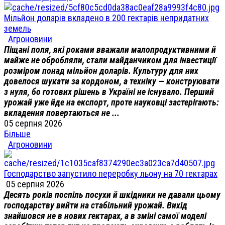
Мільйон доларів вкладено в 200 гектарів непридатних
земель
Агроновини
Піщані поля, які роками вважали малопродуктивними й
майже не обробляли, стали майданчиком для інвестиції
розміром понад мільйон доларів. Культуру для них
довелося шукати за кордоном, а техніку — конструювати
з нуля, бо готових рішень в Україні не існувало. Перший
урожай уже йде на експорт, проте науковці застерігають:
вкладення повертаються не ...
05 серпня 2026
Більше
Агроновини
Господарство запустило переробку льону на 70 гектарах
05 серпня 2026
Десять років поспіль посухи й шкідники не давали цьому
господарству вийти на стабільний урожай. Вихід
знайшовся не в нових гектарах, а в зміні самої моделі