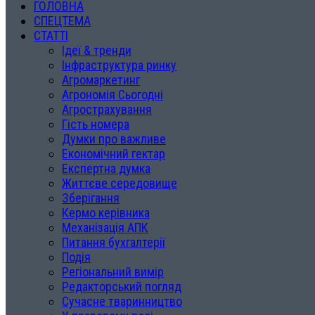
ГОЛОВНА
СПЕЦТЕМА
СТАТТІ
Ідеї & тренди
Інфраструктура ринку
Агромаркетинг
Агрономія Сьогодні
Агрострахування
Гість номера
Думки про важливе
Економічний гектар
Експертна думка
Життєве середовище
Зберігання
Кермо керівника
Механізація АПК
Питання бухгалтерії
Подія
Регіональний вимір
Редакторський погляд
Сучасне тваринництво