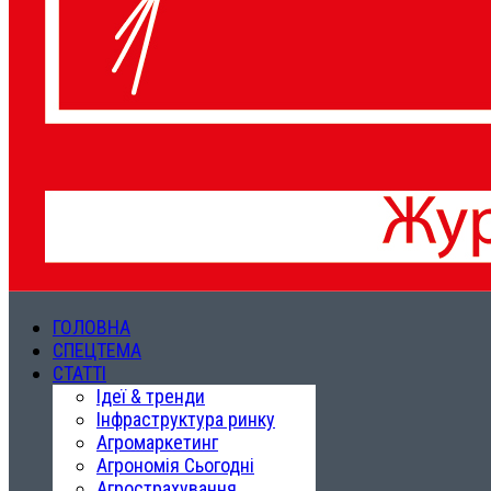
ГОЛОВНА
СПЕЦТЕМА
СТАТТІ
Ідеї & тренди
Інфраструктура ринку
Агромаркетинг
Агрономія Сьогодні
Агрострахування