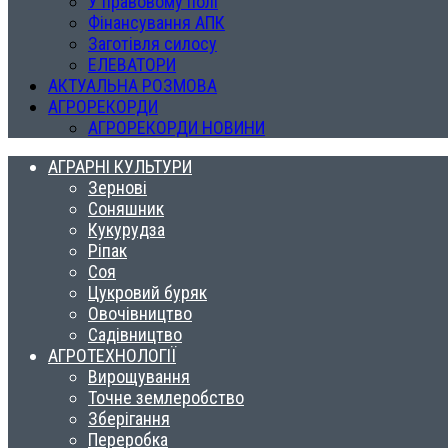
У правовому полі
Фінансування АПК
Заготівля силосу
ЕЛЕВАТОРИ
АКТУАЛЬНА РОЗМОВА
АГРОРЕКОРДИ
АГРОРЕКОРДИ НОВИНИ
АГРАРНІ КУЛЬТУРИ
Зернові
Соняшник
Кукурудза
Ріпак
Соя
Цукровий буряк
Овочівництво
Садівництво
АГРОТЕХНОЛОГІЇ
Вирощування
Точне землеробство
Зберігання
Переробка