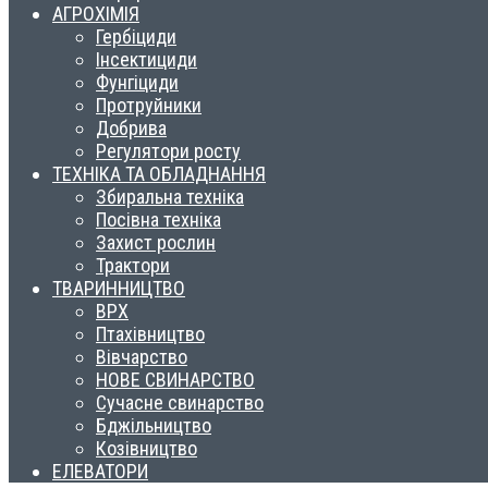
АГРОХІМІЯ
Гербіциди
Інсектициди
Фунгіциди
Протруйники
Добрива
Регулятори росту
ТЕХНІКА ТА ОБЛАДНАННЯ
Збиральна техніка
Посівна техніка
Захист рослин
Трактори
ТВАРИННИЦТВО
ВРХ
Птахівництво
Вівчарство
НОВЕ СВИНАРСТВО
Сучасне свинарство
Бджільництво
Козівництво
ЕЛЕВАТОРИ