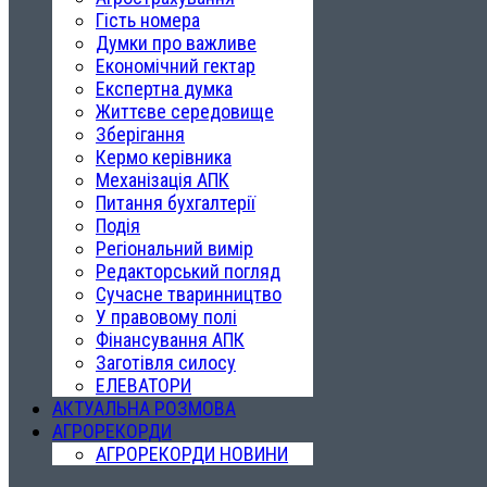
Гість номера
Думки про важливе
Економічний гектар
Експертна думка
Життєве середовище
Зберігання
Кермо керівника
Механізація АПК
Питання бухгалтерії
Подія
Регіональний вимір
Редакторський погляд
Сучасне тваринництво
У правовому полі
Фінансування АПК
Заготівля силосу
ЕЛЕВАТОРИ
АКТУАЛЬНА РОЗМОВА
АГРОРЕКОРДИ
АГРОРЕКОРДИ НОВИНИ