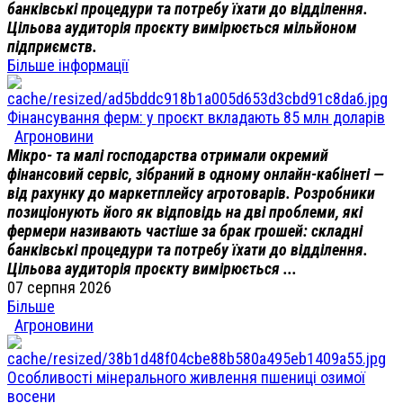
банківські процедури та потребу їхати до відділення.
Цільова аудиторія проєкту вимірюється мільйоном
підприємств.
Більше інформації
Фінансування ферм: у проєкт вкладають 85 млн доларів
Агроновини
Мікро- та малі господарства отримали окремий
фінансовий сервіс, зібраний в одному онлайн-кабінеті —
від рахунку до маркетплейсу агротоварів. Розробники
позиціонують його як відповідь на дві проблеми, які
фермери називають частіше за брак грошей: складні
банківські процедури та потребу їхати до відділення.
Цільова аудиторія проєкту вимірюється ...
07 серпня 2026
Більше
Агроновини
Особливості мінерального живлення пшениці озимої
восени