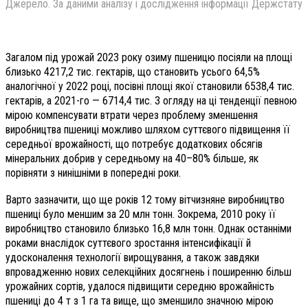
Джерело. За даними аналізу і дослідження інформації Держстату
Загалом під урожай 2023 року озиму пшеницю посіяли на площі
близько 4217,2 тис. гектарів, що становить усього 64,5%
аналогічної у 2022 році, посівні площі якої становили 6538,4 тис.
гектарів, а 2021-го — 6714,4 тис. З огляду на ці тенденції певною
мірою компенсувати втрати через проблему зменшення
виробництва пшениці можливо шляхом суттєвого підвищення її
середньої врожайності, що потребує додаткових обсягів
мінеральних добрив у середньому на 40–80% більше, як
порівняти з нинішніми в попередні роки.
Варто зазначити, що ще років 12 тому вітчизняне виробництво
пшениці було меншим за 20 млн тонн. Зокрема, 2010 року її
виробництво становило близько 16,8 млн тонн. Однак останніми
роками внаслідок суттєвого зростання інтенсифікації й
удосконалення технології вирощування, а також завдяки
впровадженню нових селекційних досягнень і поширенню більш
урожайних сортів, удалося підвищити середню врожайність
пшениці до 4 т з 1 га та вище, що зменшило значною мірою