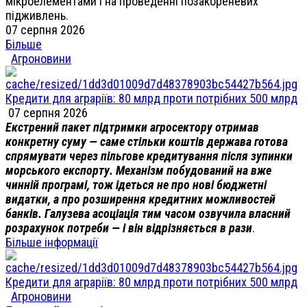
мікроелементами і на проведенні позакореневих
підживлень.
07 серпня 2026
Більше
Агроновини
Кредити для аграріїв: 80 млрд проти потрібних 500 млрд
07 серпня 2026
Екстрений пакет підтримки агросектору отримав
конкретну суму — саме стільки коштів держава готова
спрямувати через пільгове кредитування після зупинки
морського експорту. Механізм побудований на вже
чинній програмі, тож ідеться не про нові бюджетні
видатки, а про розширення кредитних можливостей
банків. Галузева асоціація тим часом озвучила власний
розрахунок потреби — і він відрізняється в рази
.
Більше інформації
Кредити для аграріїв: 80 млрд проти потрібних 500 млрд
Агроновини