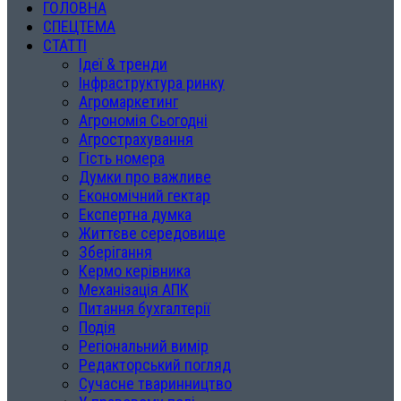
ГОЛОВНА
СПЕЦТЕМА
СТАТТІ
Ідеї & тренди
Інфраструктура ринку
Агромаркетинг
Агрономія Сьогодні
Агрострахування
Гість номера
Думки про важливе
Економічний гектар
Експертна думка
Життєве середовище
Зберігання
Кермо керівника
Механізація АПК
Питання бухгалтерії
Подія
Регіональний вимір
Редакторський погляд
Сучасне тваринництво