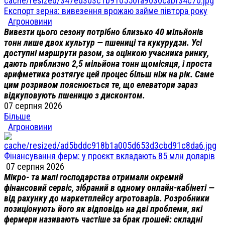
Експорт зерна: вивезення врожаю займе півтора року
Агроновини
Вивезти цього сезону потрібно близько 40 мільйонів
тонн лише двох культур — пшениці та кукурудзи. Усі
доступні маршрути разом, за оцінкою учасника ринку,
дають приблизно 2,5 мільйона тонн щомісяця, і проста
арифметика розтягує цей процес більш ніж на рік. Саме
цим розривом пояснюється те, що елеватори зараз
відкуповують пшеницю з дисконтом.
07 серпня 2026
Більше
Агроновини
Фінансування ферм: у проєкт вкладають 85 млн доларів
07 серпня 2026
Мікро- та малі господарства отримали окремий
фінансовий сервіс, зібраний в одному онлайн-кабінеті —
від рахунку до маркетплейсу агротоварів. Розробники
позиціонують його як відповідь на дві проблеми, які
фермери називають частіше за брак грошей: складні