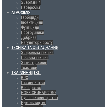
Зберігання
Переробка
АГРОХІМІЯ
Гербіциди
Інсектициди
Фунгіциди
Протруйники
Добрива
Регулятори росту
ТЕХНІКА ТА ОБЛАДНАННЯ
Збиральна техніка
Посівна техніка
Захист рослин
Трактори
ТВАРИННИЦТВО
ВРХ
Птахівництво
Вівчарство
НОВЕ СВИНАРСТВО
Сучасне свинарство
Бджільництво