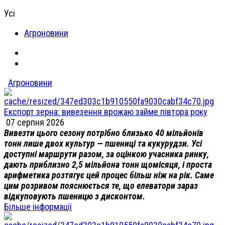
Усі
Агроновини
Агроновини
Експорт зерна: вивезення врожаю займе півтора року
07 серпня 2026
Вивезти цього сезону потрібно близько 40 мільйонів
тонн лише двох культур — пшениці та кукурудзи. Усі
доступні маршрути разом, за оцінкою учасника ринку,
дають приблизно 2,5 мільйона тонн щомісяця, і проста
арифметика розтягує цей процес більш ніж на рік. Саме
цим розривом пояснюється те, що елеватори зараз
відкуповують пшеницю з дисконтом.
Більше інформації