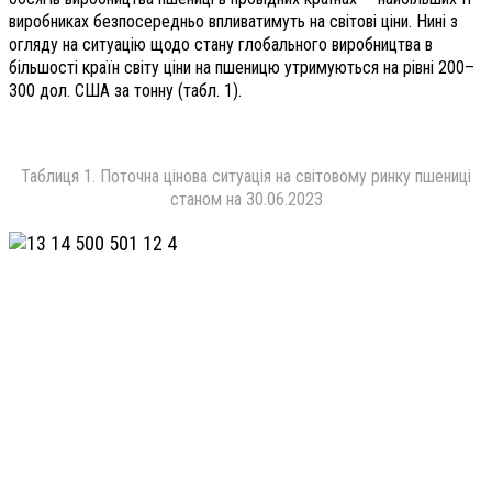
виробниках безпосередньо впливатимуть на світові ціни. Нині з
огляду на ситуацію щодо стану глобального виробництва в
більшості країн світу ціни на пшеницю утримуються на рівні 200–
300 дол. США за тонну (табл. 1).
Таблиця 1. Поточна цінова ситуація на світовому ринку пшениці
станом на 30.06.2023