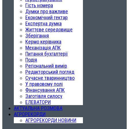
Гість номера
Думки про важливе
Економічний гектар
Експертна думка
Життєве середовище
Зберігання
Кермо керівника
Механізація АПК
Питання бухгалтерії
Подія
Регіональний вимір
Редакторський погляд
Сучасне тваринництво
У правовому полі
Фінансування АПК
Заготівля силосу
ЕЛЕВАТОРИ
АКТУАЛЬНА РОЗМОВА
АГРОРЕКОРДИ
АГРОРЕКОРДИ НОВИНИ