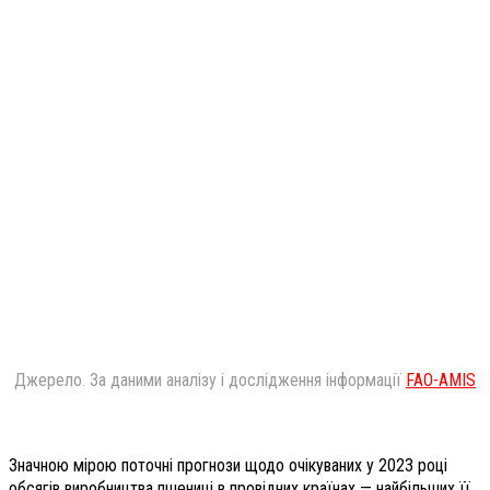
Джерело. За даними аналізу і дослідження інформації
FAO-AMIS
Значною мірою поточні прогнози щодо очікуваних у 2023 році
обсягів виробництва пшениці в провідних країнах — найбільших її