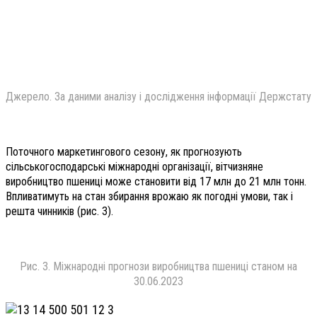
Джерело. За даними аналізу і дослідження інформації Держстату
Поточного маркетингового сезону, як прогнозують
сільськогосподарські міжнародні організації, вітчизняне
виробництво пшениці може становити від 17 млн до 21 млн тонн.
Впливатимуть на стан збирання врожаю як погодні умови, так і
решта чинників (рис. 3).
Рис. 3. Міжнародні прогнози виробництва пшениці станом на
30.06.2023