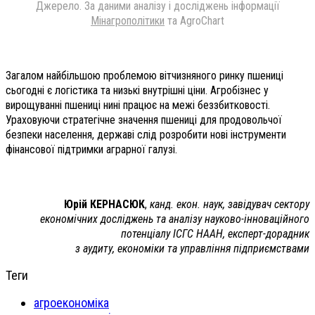
Джерело. За даними аналізу і досліджень інформації
Мінагрополітики
та AgroChart
Загалом найбільшою проблемою вітчизняного ринку пшениці
сьогодні є логістика та низькі внутрішні ціни. Агробізнес у
вирощуванні пшениці нині працює на межі беззбитковості.
Ураховуючи стратегічне значення пшениці для продовольчої
безпеки населення, державі слід розробити нові інструменти
фінансової підтримки аграрної галузі.
Юрій КЕРНАСЮК
,
канд. екон. наук, завідувач сектору
економічних досліджень та аналізу науково-інноваційного
потенціалу ІСГС НААН, експерт-дорадник
з аудиту, економіки та управління підприємствами
Теги
агроекономіка