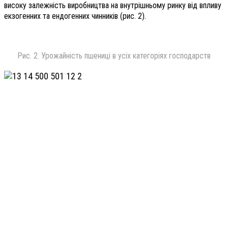
високу залежність виробництва на внутрішньому ринку від впливу
екзогенних та ендогенних чинників (рис. 2).
Рис. 2. Урожайність пшениці в усіх категоріях господарств