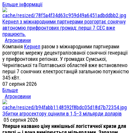
Більше інформації
Кернел з міжнародними партнерами розгортає сонячну
автономію прифронтових громад: перші 7 СЕС вже
працюють.
Агроновини
Компанія
Кернел
разом з міжнародними партнерами
розгортає мережу децентралізованої сонячної генерації
у прифронтових регіонах. У громадах Сумської,
Чернігівської та Полтавської областей вже встановлено
перші 7 сонячних електростанцій загальною потужністю
345 кВт.
07 серпня 2026
Більше
Агроновини
Збитки агросектору оцінили в 1,5–3 мільярди доларів
05 серпня 2026
Уперше названо ціну нинішньої логістичної кризи для
галузі — і вона вимірюється мільярдами. Заразом