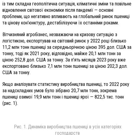
із тим складна геополітична ситуація, кліматичні зміни та повільне
відновлення світової економіки після пандемії — основні
проблеми, що негативно впливають на глобальний ринок пшениці
та цінову кон’юнктуру, дестабілізуючи їх останніми роками.
Вітчизняний агробізнес, незважаючи на кризову ситуацію з
логістикою, експортував на світовий ринок у 2022 році близько
11,2 млн тонн пшениці за середньорічною ціною 395 дол. США за
тонну, тоді як 2021 року, відповідно, майже 20,1 млн тонн за
ціною 252,8 дол. США за тонну. За п’ять місяців 2023 року вже
експортовано близько 7,1 млн тонн пшениці за ціною 202,3 дол.
США за тонну.
Якщо аналізувати статистику виробництва пшениці, то 2022 року
за надскладних умов було зібрано 20,7 млн тонн, зокрема
пшениці озимої 19,9 млн тонн і пшениці ярої — 822,5 тис. тонн
(рис. 1).
Рис. 1. Динаміка виробництва пшениці в усіх категоріях
господарств