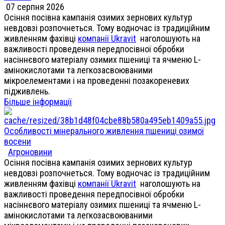
07 серпня 2026
Осіння посівна кампанія озимих зернових культур
невдовзі розпочнеться. Тому водночас із традиційним
живленням фахівці
компанії Ukravit
наголошують на
важливості проведення передпосівної обробки
насіннєвого матеріалу озимих пшениці та ячменю L-
амінокислотами та легкозасвоюваними
мікроелементами і на проведенні позакореневих
підживлень.
Більше інформації
Особливості мінерального живлення пшениці озимої
восени
Агроновини
Осіння посівна кампанія озимих зернових культур
невдовзі розпочнеться. Тому водночас із традиційним
живленням фахівці
компанії Ukravit
наголошують на
важливості проведення передпосівної обробки
насіннєвого матеріалу озимих пшениці та ячменю L-
амінокислотами та легкозасвоюваними