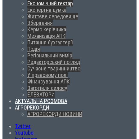
Економічний гектар
Експертна думка
Життєве середовище
Зберігання
Кермо керівника
Механізація АПК
Питання бухгалтерії
Подія
Регіональний вимір
Редакторський погляд
Сучасне тваринництво
У правовому полі
Фінансування АПК
Заготівля силосу
ЕЛЕВАТОРИ
АКТУАЛЬНА РОЗМОВА
АГРОРЕКОРДИ
АГРОРЕКОРДИ НОВИНИ
Twitter
Youtube