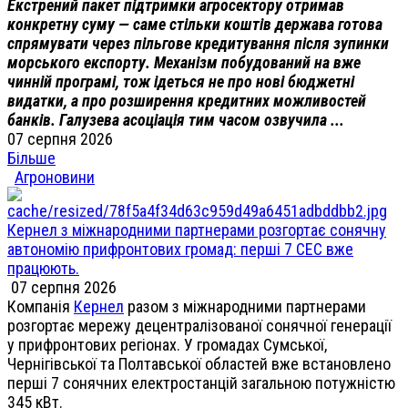
Екстрений пакет підтримки агросектору отримав
конкретну суму — саме стільки коштів держава готова
спрямувати через пільгове кредитування після зупинки
морського експорту. Механізм побудований на вже
чинній програмі, тож ідеться не про нові бюджетні
видатки, а про розширення кредитних можливостей
банків. Галузева асоціація тим часом озвучила ...
07 серпня 2026
Більше
Агроновини
Кернел з міжнародними партнерами розгортає сонячну
автономію прифронтових громад: перші 7 СЕС вже
працюють.
07 серпня 2026
Компанія
Кернел
разом з міжнародними партнерами
розгортає мережу децентралізованої сонячної генерації
у прифронтових регіонах. У громадах Сумської,
Чернігівської та Полтавської областей вже встановлено
перші 7 сонячних електростанцій загальною потужністю
345 кВт.