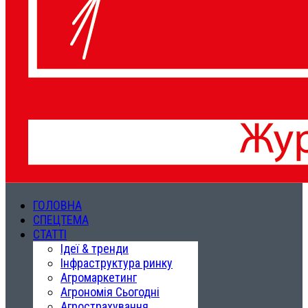
ГОЛОВНА
СПЕЦТЕМА
СТАТТІ
Ідеї & тренди
Інфраструктура ринку
Агромаркетинг
Агрономія Сьогодні
Агрострахування