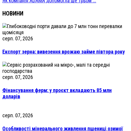
Як компанія ADAMA допомогла ще трьом ...
НОВИНИ
серп. 07, 2026
Експорт зерна: вивезення врожаю займе півтора року
серп. 07, 2026
Фінансування ферм: у проєкт вкладають 85 млн
доларів
серп. 07, 2026
Особливості мінерального живлення пшениці озимої