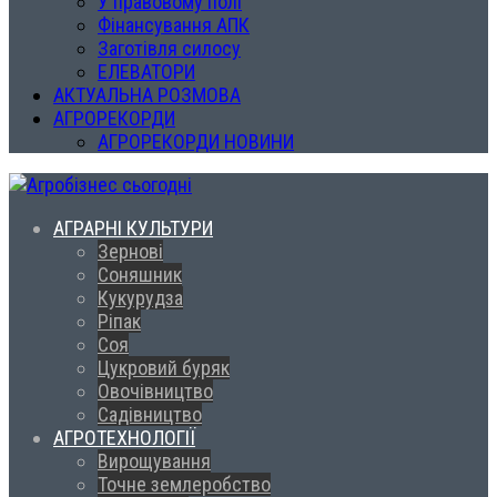
У правовому полі
Фінансування АПК
Заготівля силосу
ЕЛЕВАТОРИ
АКТУАЛЬНА РОЗМОВА
АГРОРЕКОРДИ
АГРОРЕКОРДИ НОВИНИ
АГРАРНІ КУЛЬТУРИ
Зернові
Соняшник
Кукурудза
Ріпак
Соя
Цукровий буряк
Овочівництво
Садівництво
АГРОТЕХНОЛОГІЇ
Вирощування
Точне землеробство