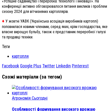
«Успішне садівництво і переробка: технології і інновації». На
конференції активно обговорювалося питання викликів і проблем
сезону 2024 для вітчизняних картоплярів.
♦️
У жовтні УАВК (Українська асоціація виробників картоплі)
поповнилася новими членами, серед яких, крім господарства, яке
власне вирощує бульбу, також є представник переробної галузі
та продавці техніки.
Теги
картопля
Facebook
Google Plus
Twitter
Linkedin
Pinterest
Схожі матеріали (за тегом)
Агрономія Сьогодні
Особливості формування високого врожаю