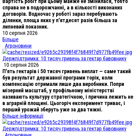
Вартість робіт при цьому майже не змінилася, тобто
справа не в подорожчанні, а в кількості виконаних
договорів. Водночас у роботі зараз перебувають
ділянки, площа яких у п'ятдесят разів більша за
липневий показник.
10 серпня 2026
Більше
Агроновини
Держпідтримка: 10 тисяч гривень за гектар бавовнику
10 серпня 2026
П'ять гектарів і 50 тисяч гривень виплат — саме такий
був результат державної програми торік, коли
компенсацію отримали лише два виробники. Попри
мізерний масштаб, у профільному міністерстві
називають культуру стратегічною, і причина лежить не
в аграрній площині. Цьогоріч експеримент триває, і
перший урожай зберуть уже за два тижні.
Більше інформації
Держпідтримка: 10 тисяч гривень за гектар бавовнику
Агроновини