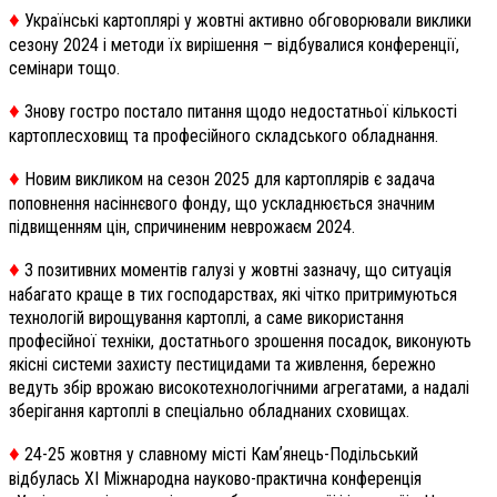
♦️
Українські картоплярі у жовтні активно обговорювали виклики
сезону 2024 і методи їх вирішення – відбувалися конференції,
семінари тощо.
♦️
Знову гостро постало питання щодо недостатньої кількості
картоплесховищ та професійного складського обладнання.
♦️
Новим викликом на сезон 2025 для картоплярів є задача
поповнення насіннєвого фонду, що ускладнюється значним
підвищенням цін, спричиненим неврожаєм 2024.
♦️
З позитивних моментів галузі у жовтні зазначу, що ситуація
набагато краще в тих господарствах, які чітко притримуються
технологій вирощування картоплі, а саме використання
професійної техніки, достатнього зрошення посадок, виконують
якісні системи захисту пестицидами та живлення, бережно
ведуть збір врожаю високотехнологічними агрегатами, а надалі
зберігання картоплі в спеціально обладнаних сховищах.
♦️
24-25 жовтня у славному місті Камʼянець-Подільський
відбулась XI Міжнародна науково-практична конференція