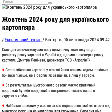
Жовтень 2024 року для українського
картопляра
/
Економічний гектар
/
Вівторок, 05 листопада 2024 09:42
Сьогодні започатковуємо нову щомісячну аналітику щодо
розвитку ринку картоплі в Україні від відомого експерта ринку
картоплі, Дмитра Левічева, директора ТОВ «Агролінії».
♦️
Сезон збирання картоплі у жовтні йшов повним ходом, оскільки
почався пізніше, не в серпні, як зазвичай, а лиш у вересні.
♦️
За результатами цьогорічного сезону маємо критичний
неврожай бульби поєднаний з погіршеною якістю нашого
«другого хліба».
♦️
Найбільш шоковим у жовтні стало підвищення, майже втричі від
минулого року, цін на картоплю для споживача. Середня ціна