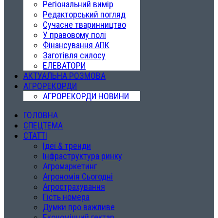
Регіональний вимір
Редакторський погляд
Сучасне тваринництво
У правовому полі
Фінансування АПК
Заготівля силосу
ЕЛЕВАТОРИ
АКТУАЛЬНА РОЗМОВА
АГРОРЕКОРДИ
АГРОРЕКОРДИ НОВИНИ
ГОЛОВНА
СПЕЦТЕМА
СТАТТІ
Ідеї & тренди
Інфраструктура ринку
Агромаркетинг
Агрономія Сьогодні
Агрострахування
Гість номера
Думки про важливе
Економічний гектар