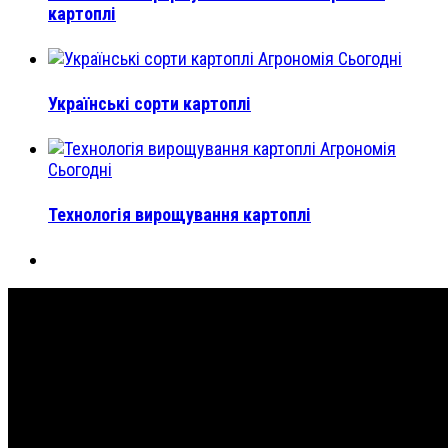
картоплі
Агрономія Сьогодні
Українські сорти картоплі
Агрономія
Сьогодні
Технологія вирощування картоплі