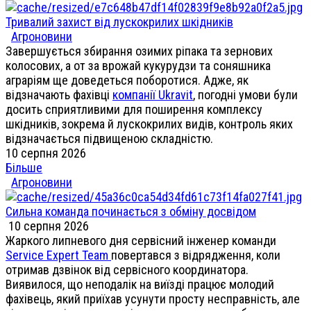
Тривалий захист від лускокрилих шкідників
Агроновини
Завершується збирання озимих ріпака та зернових
колосових, а от за врожай кукурудзи та соняшника
аграріям ще доведеться поборотися. Адже, як
відзначають фахівці
компанії Ukravit
, погодні умови були
досить сприятливими для поширення комплексу
шкідників, зокрема й лускокрилих видів, контроль яких
відзначається підвищеною складністю.
10 серпня 2026
Більше
Агроновини
Сильна команда починається з обміну досвідом
10 серпня 2026
Жаркого липневого дня сервісний інженер команди
Service Expert Team
повертався з відрядження, коли
отримав дзвінок від сервісного координатора.
Виявилося, що неподалік на виїзді працює молодий
фахівець, який приїхав усунути просту несправність, але