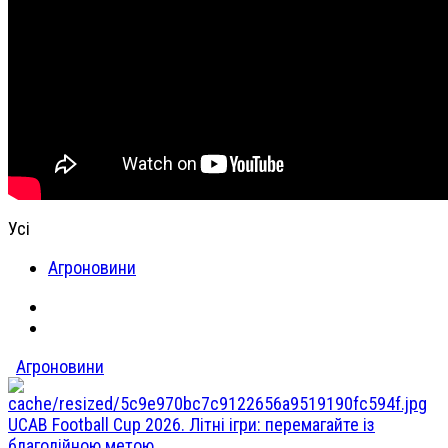
Усі
Агроновини
Агроновини
UCAB Football Cup 2026. Літні ігри: перемагайте із
благодійною метою