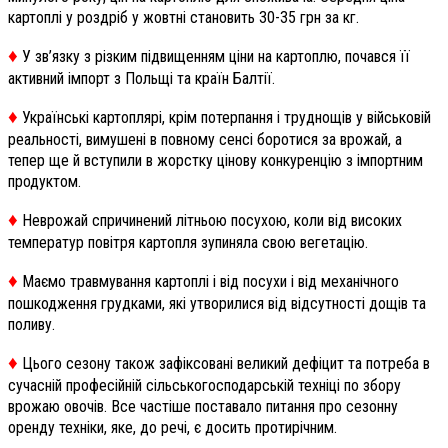
картоплі у роздріб у жовтні становить 30-35 грн за кг.
♦️
У зв’язку з різким підвищенням ціни на картоплю, почався її
активний імпорт з Польщі та країн Балтії.
♦️
Українські картоплярі, крім потерпання і труднощів у військовій
реальності, вимушені в повному сенсі боротися за врожай, а
тепер ще й вступили в жорстку цінову конкуренцію з імпортним
продуктом.
♦️
Неврожай спричинений літньою посухою, коли від високих
температур повітря картопля зупиняла свою вегетацію.
♦️
Маємо травмування картоплі і від посухи і від механічного
пошкодження грудками, які утворилися від відсутності дощів та
поливу.
♦️
Цього сезону також зафіксовані великий дефіцит та потреба в
сучасній професійній сільськогосподарській техніці по збору
врожаю овочів. Все частіше поставало питання про сезонну
оренду техніки, яке, до речі, є досить протирічним.