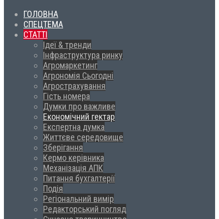
ГОЛОВНА
СПЕЦТЕМА
СТАТТІ
Ідеї & тренди
Інфраструктура ринку
Агромаркетинг
Агрономія Сьогодні
Агрострахування
Гість номера
Думки про важливе
Економічний гектар
Експертна думка
Життєве середовище
Зберігання
Кермо керівника
Механізація АПК
Питання бухгалтерії
Подія
Регіональний вимір
Редакторський погляд