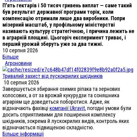
П'ять гектарів і 50 тисяч гривень виплат — саме такий
був результат державної програми торік, коли
компенсацію отримали лише два виробники. Попри
мізерний масштаб, у профільному міністерстві
називають культуру стратегічною, і причина лежить не
в аграрній площині. Цьогоріч експеримент триває, і
перший урожай зберуть уже за два тижні.
10 серпня 2026
Більше
Агроновини
Тривалий захист від лускокрилих шкідників
10 серпня 2026
Завершується збирання озимих ріпака та зернових
колосових, а от за врожай кукурудзи та соняшника
аграріям ще доведеться поборотися. Адже, як
відзначають фахівці
компанії Ukravit
, погодні умови були
досить сприятливими для поширення комплексу
шкідників, зокрема й лускокрилих видів, контроль яких
відзначається підвищеною складністю.
Більше інформації