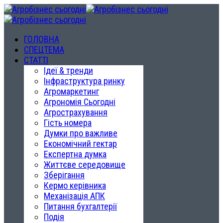
ГОЛОВНА
СПЕЦТЕМА
СТАТТІ
Ідеї & тренди
Інфраструктура ринку
Агромаркетинг
Агрономія Сьогодні
Агрострахування
Гість номера
Думки про важливе
Економічний гектар
Експертна думка
Життєве середовище
Зберігання
Кермо керівника
Механізація АПК
Питання бухгалтерії
Подія