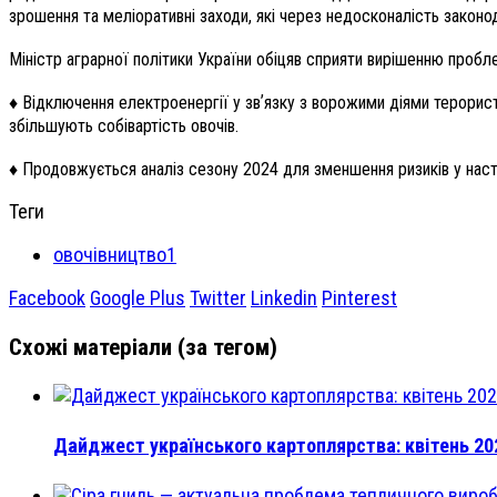
зрошення та меліоративні заходи, які через недосконалість законод
Міністр аграрної політики України обіцяв сприяти вирішенню пробл
♦️
Відключення електроенергії у звʼязку з ворожими діями терорис
збільшують собівартість овочів.
♦️
Продовжується аналіз сезону 2024 для зменшення ризиків у наст
Теги
овочівництво1
Facebook
Google Plus
Twitter
Linkedin
Pinterest
Схожі матеріали (за тегом)
Дайджест українського картоплярства: квітень 20