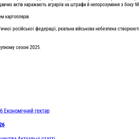
авчих актів наражають аграріїв на штрафи й непорозуміння з боку Мі
ем картоплярів.
тичної російської федерації, реальна військова небезпека створюю
упному сезоні 2025.
Економічний гектар
26
Актуальні статті