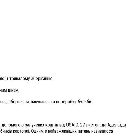
яє її тривалому зберіганню.
ним цінам.
ння, зберігання, пакування та переробки бульби.
з допомогою залучених коштів від USAID. 27 листопада Аделаїда
бників картоплі. Одним з найважливіших питань називалося