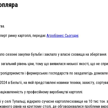
опляра
ва.
перт ринку картоплі, передає
Агробізнес Сьогодні
.
 сезонні закупки бульби і заклало у власні сховища на зберігання.
загальний рівень ціни, тому що виявилася низької якості, що не спри
гропідприємств і фермерських господарств по заздалегідь домовле
4 в Бельгії, на якій представлені новинки техніки, захисту, сортува
ацікавленність у професійному виробництві картоплі.
у селі Тупальці, відкрило сучасне картоплесховище на 10 тис тон. 
жавного рівнів на круглому столі, де обговорювалися проблеми виро