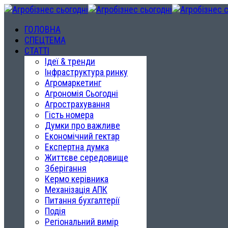
ГОЛОВНА
СПЕЦТЕМА
СТАТТІ
Ідеї & тренди
Інфраструктура ринку
Агромаркетинг
Агрономія Сьогодні
Агрострахування
Гість номера
Думки про важливе
Економічний гектар
Експертна думка
Життєве середовище
Зберігання
Кермо керівника
Механізація АПК
Питання бухгалтерії
Подія
Регіональний вимір