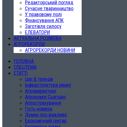
Редакторський погляд
Сучасне тваринництво
У правовому полі
Фінансування АПК
Заготівля силосу
ЕЛЕВАТОРИ
АКТУАЛЬНА РОЗМОВА
АГРОРЕКОРДИ
АГРОРЕКОРДИ НОВИНИ
ГОЛОВНА
СПЕЦТЕМА
СТАТТІ
Ідеї & тренди
Інфраструктура ринку
Агромаркетинг
Агрономія Сьогодні
Агрострахування
Гість номера
Думки про важливе
Економічний гектар
Експертна думка