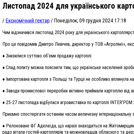
Листопад 2024 для українського карт
/
Економічний гектар
/
Понеділок, 09 грудня 2024 17:18
Чим відзначився листопад 2024 року для українського картоплярст
Про це повідомив
Дмитро Левічев, директор у ТОВ «Агролінії»,
екс
♦️
Знизилися суттєво обʼєми продажу картоплі.
♦️
Спад попиту можна пояснити тим, що українське населення зробило
♦️
Імпортована картопля з Польщі та Турціі не особливо вплинула на 
♦️
Заводи промислової переробки активно приймали картоплю від а
♦️
25-27 листопада відбулася агровиставка по картоплі INTER’POM 202
Приємно спостерігати останнім часом величезну інтернаціональну з
♦️
Релоковане ФГ Аделаїда, що наразі знаходиться на Житомирщині 
радо вітала гостей-картоплярів та можновладців обласного та дер