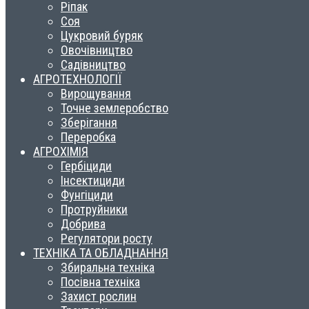
Ріпак
Соя
Цукровий буряк
Овочівництво
Садівництво
АГРОТЕХНОЛОГІЇ
Вирощування
Точне землеробство
Зберігання
Переробка
АГРОХІМІЯ
Гербіциди
Інсектициди
Фунгіциди
Протруйники
Добрива
Регулятори росту
ТЕХНІКА ТА ОБЛАДНАННЯ
Збиральна техніка
Посівна техніка
Захист рослин