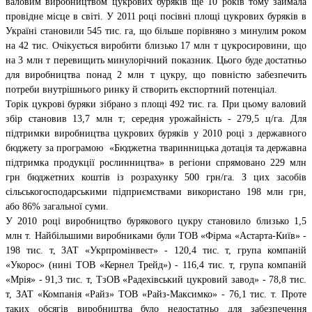
валовим виробництвом цукрових буряків ще 10 років тому займала
провідне місце в світі. У 2011 році посівні площі цукрових буряків в
Україні становили 545 тис. га, що більше порівняно з минулим роком
на 42 тис. Очікується виробити близько 17 млн т цукросировини, що
на 3 млн т перевищить минулорічний показник. Цього буде достатньо
для виробництва понад 2 млн т цукру, що повністю забезпечить
потреби внутрішнього ринку й створить експортний потенціал.
Торік цукрові буряки зібрано з площі 492 тис. га. При цьому валовий
збір становив 13,7 млн т; середня урожайність - 279,5 ц/га. Для
підтримки виробництва цукрових буряків у 2010 році з державного
бюджету за програмою «Бюджетна тваринницька дотація та державна
підтримка продукції рослинництва» в регіони спрямовано 229 млн
грн бюджетних коштів із розрахунку 500 грн/га. З цих засобів
сільськогосподарськими підприємствами використано 198 млн грн,
або 86% загальної суми.
У 2010 році виробництво бурякового цукру становило близько 1,5
млн т. Найбільшими виробниками були ТОВ «Фірма «Астарта-Київ» -
198 тис. т, ЗАТ «Укрпромінвест» - 120,4 тис. т, група компаній
«Укорос» (нині ТОВ «Кернел Трейд») - 116,4 тис. т, група компаній
«Мрія» - 91,3 тис. т, ТзОВ «Радехівський цукровий завод» - 78,8 тис.
т, ЗАТ «Компанія «Райз» ТОВ «Райз-Максимко» - 76,1 тис. т. Проте
таких обсягів виробництва було недостатньо для забезпечення