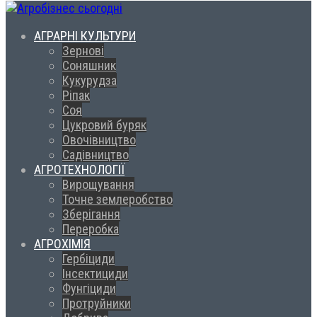
АГРАРНІ КУЛЬТУРИ
Зернові
Соняшник
Кукурудза
Ріпак
Соя
Цукровий буряк
Овочівництво
Садівництво
АГРОТЕХНОЛОГІЇ
Вирощування
Точне землеробство
Зберігання
Переробка
АГРОХІМІЯ
Гербіциди
Інсектициди
Фунгіциди
Протруйники