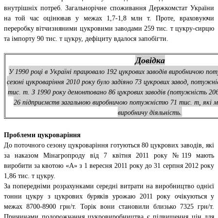
внутрішніх потреб. Загальнорічне споживання Держкомстат України
на той час оцінював у межах 1,7-1,8 млн т. Проте, враховуючи
переробку вітчизняними цукровими заводами 259 тис. т цукру-сирцю
та імпорту 90 тис. т цукру, дефіциту вдалося запобігти.
Довідка
У 1990 році в Україні працювало 192 цукрових заводів виробничою по
сезоні цукроваріння 2010 року було задіяно 73 цукрових завод, потужн
тис. т. З 1990 року демонтовано 86 цукрових заводів (потужність 206
26 підприємств загальною виробничою потужністю 71 тис. т, які 
виробничу діяльність.
Проблеми цукроваріння
До поточного сезону цукроваріння готуються 80 цукрових заводів, які
за наказом Мінагропроду від 7 квітня 2011 року №119 мають
виробити за квотою «А» з 1 вересня 2011 року до 31 серпня 2012 року
1,86 тис. т цукру.
За попередніми розрахунками середні витрати на виробництво однієї
тонни цукру з цукрових буряків урожаю 2011 року очікуються у
межах 8700-8900 грн/т. Торік вони становили близько 7325 грн/т.
Причинами подорожчання цукровиробництва є підвищення цін для