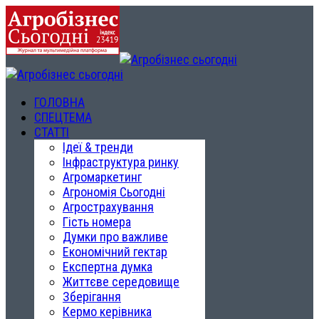
ГОЛОВНА
СПЕЦТЕМА
СТАТТІ
Ідеї & тренди
Інфраструктура ринку
Агромаркетинг
Агрономія Сьогодні
Агрострахування
Гість номера
Думки про важливе
Економічний гектар
Експертна думка
Життєве середовище
Зберігання
Кермо керівника