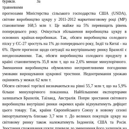
буряків. За
травневими
прогнозами Міністерства сільського господарства США (USDA),
світове виробництво цукру у 2011-2012 маркетинговому році (МР)
становитиме 168,5 млн т. Це майже на 5% перевищить рівень
попереднього року. Очікується збільшення виробництва цукру в
основних країнах-виробниках. Так, обсяги виробництва солодкого
піску у ЄС-27 зростуть на 1% до попереднього року, Індії та Китаї - на
6%. Проте прогнози щодо ситуації на внутрішньому ринку Бразилії є
неоднозначними. Так, обсяги виробництва солодкого продукту в
країні становитимуть 35,8 млн т, що на 2,6% менше минулорічного.
Зменшення виробництва обумовлено несприятливими погодними
умовами вирощування цукрової тростини. Недоотримання урожаю
оцінюють у межах 62 млн т.
Обсяги світової торгівлі визначаються на рівні 55,7 млн т, що на 5,9%
більше минулорічного показника. Найбільшими експортерами
залишаться Бразилія, Таїланд, Австралія. Попри зростання світового
виробництва внутрішні ринки окремих країн відчуватимуть дефіцит
цього товару. Так, країни Європейського Союзу в новому сезоні
імпортуватимуть близько 3,7 млн т. До великих покупців цукру на
світовому ринку також належатимуть Індонезія, США та Росія.
Зростання споживання цукру приведе до зменшення його залишків на