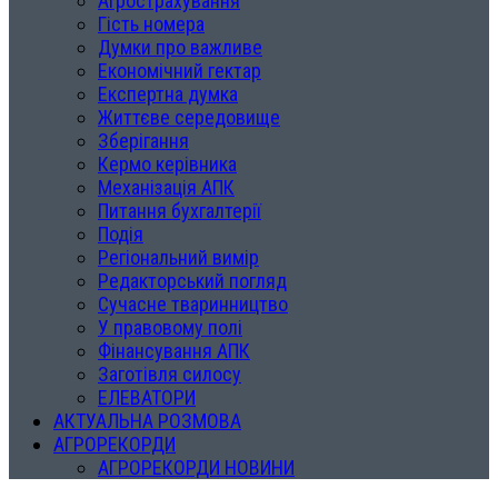
Агрострахування
Гість номера
Думки про важливе
Економічний гектар
Експертна думка
Життєве середовище
Зберігання
Кермо керівника
Механізація АПК
Питання бухгалтерії
Подія
Регіональний вимір
Редакторський погляд
Сучасне тваринництво
У правовому полі
Фінансування АПК
Заготівля силосу
ЕЛЕВАТОРИ
АКТУАЛЬНА РОЗМОВА
АГРОРЕКОРДИ
АГРОРЕКОРДИ НОВИНИ