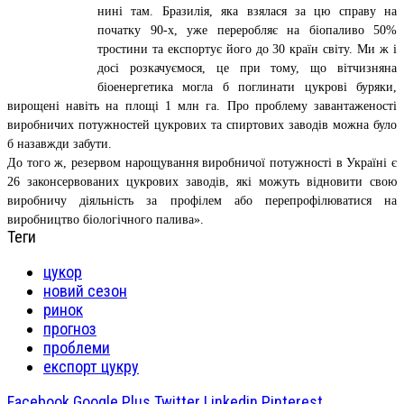
нині там. Бразилія, яка взялася за цю справу на
початку 90-х, уже переробляє на біопаливо 50%
тростини та експортує його до 30 країн світу. Ми ж і
досі розкачуємося, це при тому, що вітчизняна
біоенергетика могла б поглинати цукрові буряки,
вирощені навіть на площі 1 млн га. Про проблему завантаженості
виробничих потужностей цукрових та спиртових заводів можна було
б назавжди забути.
До того ж, резервом нарощування виробничої потужності в Україні є
26 законсервованих цукрових заводів, які можуть відновити свою
виробничу діяльність за профілем або перепрофілюватися на
виробництво біологічного палива».
Теги
цукор
новий сезон
ринок
прогноз
проблеми
експорт цукру
Facebook
Google Plus
Twitter
Linkedin
Pinterest