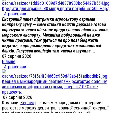
Кредити для аграріїв: 80 млрд проти потрібних 500 млрд
Агроновини
Екстрений пакет підтримки агросектору отримав
конкретну суму — саме стільки коштів держава готова
спрямувати через пільгове кредитування після зупинки
морського експорту. Механізм побудований на вже
чинній програмі, тож ідеться не про нові бюджетні
видатки, а про розширення кредитних можливостей
банків. Галузева асоціація тим часом озвучила ...
07 серпня 2026
Більше
Агроновини
Кернел з міжнародними партнерами розгортає сонячну
автономію прифронтових громад: перші 7 СЕС вже
працюють.
07 серпня 2026
Компанія
Кернел
разом з міжнародними партнерами
розгортає мережу децентралізованої сонячної генерації