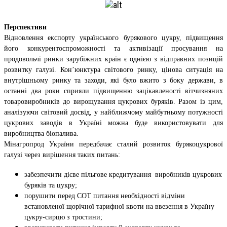
Перспективи
Відновлення експорту українського бурякового цукру, підвищення
його конкурентоспроможності та активізації просування на
продовольчі ринки зарубіжних країн є однією з відправних позицій
розвитку галузі. Кон’юнктура світового ринку, цінова ситуація на
внутрішньому ринку та заходи, які було вжито з боку держави, в
останні два роки сприяли підвищенню зацікавленості вітчизняних
товаровиробників до вирощування цукрових буряків. Разом із цим,
аналізуючи світовий досвід, у найближчому майбутньому потужності
цукрових заводів в Україні можна буде використовувати для
виробництва біопалива.
Мінагропрод України передбачає сталий розвиток бурякоцукрової
галузі через вирішення таких питань:
забезпечити дієве пільгове кредитування виробників цукрових
буряків та цукру;
порушити перед СОТ питання необхідності відміни
встановленої щорічної тарифної квоти на ввезення в Україну
цукру-сирцю з тростини;