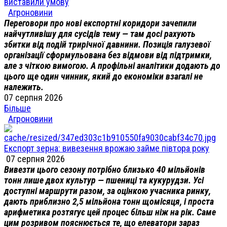
виставили умову
Агроновини
Переговори про нові експортні коридори зачепили
найчутливішу для сусідів тему — там досі рахують
збитки від подій трирічної давнини. Позиція галузевої
організації сформульована без відмови від підтримки,
але з чіткою вимогою. А профільні аналітики додають до
цього ще один чинник, який до економіки взагалі не
належить.
07 серпня 2026
Більше
Агроновини
Експорт зерна: вивезення врожаю займе півтора року
07 серпня 2026
Вивезти цього сезону потрібно близько 40 мільйонів
тонн лише двох культур — пшениці та кукурудзи. Усі
доступні маршрути разом, за оцінкою учасника ринку,
дають приблизно 2,5 мільйона тонн щомісяця, і проста
арифметика розтягує цей процес більш ніж на рік. Саме
цим розривом пояснюється те, що елеватори зараз