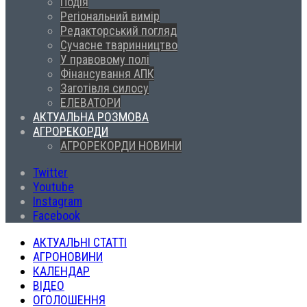
Подія
Регіональний вимір
Редакторський погляд
Сучасне тваринництво
У правовому полі
Фінансування АПК
Заготівля силосу
ЕЛЕВАТОРИ
АКТУАЛЬНА РОЗМОВА
АГРОРЕКОРДИ
АГРОРЕКОРДИ НОВИНИ
Twitter
Youtube
Instagram
Facebook
АКТУАЛЬНІ СТАТТІ
АГРОНОВИНИ
КАЛЕНДАР
ВІДЕО
ОГОЛОШЕННЯ