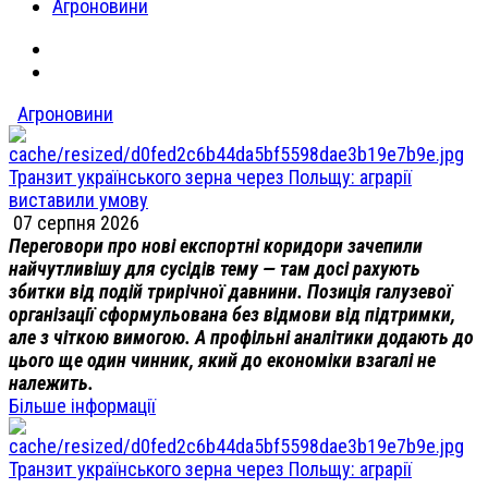
Агроновини
Агроновини
Транзит українського зерна через Польщу: аграрії
виставили умову
07 серпня 2026
Переговори про нові експортні коридори зачепили
найчутливішу для сусідів тему — там досі рахують
збитки від подій трирічної давнини. Позиція галузевої
організації сформульована без відмови від підтримки,
але з чіткою вимогою. А профільні аналітики додають до
цього ще один чинник, який до економіки взагалі не
належить.
Більше інформації
Транзит українського зерна через Польщу: аграрії