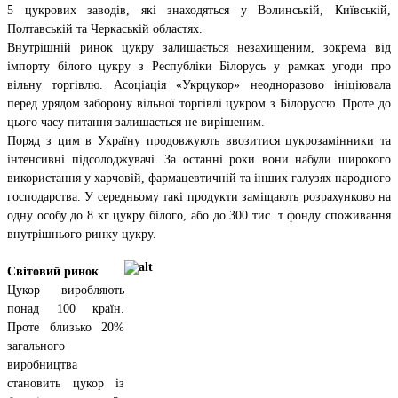
5 цукрових заводів, які знаходяться у Волинській, Київській,
Полтавській та Черкаській областях.
Внутрішній ринок цукру залишається незахищеним, зокрема від
імпорту білого цукру з Республіки Білорусь у рамках угоди про
вільну торгівлю. Асоціація «Укрцукор» неодноразово ініціювала
перед урядом заборону вільної торгівлі цукром з Білоруссю. Проте до
цього часу питання залишається не вирішеним.
Поряд з цим в Україну продовжують ввозитися цукрозамінники та
інтенсивні підсолоджувачі. За останні роки вони набули широкого
використання у харчовій, фармацевтичній та інших галузях народного
господарства. У середньому такі продукти заміщають розрахунково на
одну особу до 8 кг цукру білого, або до 300 тис. т фонду споживання
внутрішнього ринку цукру.
Світовий ринок
Цукор виробляють
понад 100 країн.
Проте близько 20%
загального
виробництва
становить цукор із