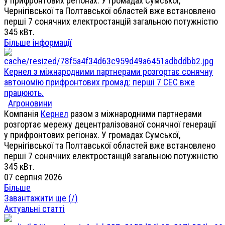
у прифронтових регіонах. У громадах Сумської,
Чернігівської та Полтавської областей вже встановлено
перші 7 сонячних електростанцій загальною потужністю
345 кВт.
Більше інформації
Кернел з міжнародними партнерами розгортає сонячну
автономію прифронтових громад: перші 7 СЕС вже
працюють.
Агроновини
Компанія
Кернел
разом з міжнародними партнерами
розгортає мережу децентралізованої сонячної генерації
у прифронтових регіонах. У громадах Сумської,
Чернігівської та Полтавської областей вже встановлено
перші 7 сонячних електростанцій загальною потужністю
345 кВт.
07 серпня 2026
Більше
Завантажити ще (
/
)
Актуальні статті