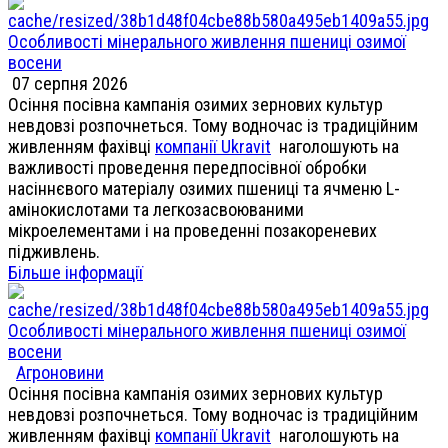
Особливості мінерального живлення пшениці озимої
восени
07 серпня 2026
Осіння посівна кампанія озимих зернових культур
невдовзі розпочнеться. Тому водночас із традиційним
живленням фахівці
компанії Ukravit
наголошують на
важливості проведення передпосівної обробки
насіннєвого матеріалу озимих пшениці та ячменю L-
амінокислотами та легкозасвоюваними
мікроелементами і на проведенні позакореневих
підживлень.
Більше інформації
Особливості мінерального живлення пшениці озимої
восени
Агроновини
Осіння посівна кампанія озимих зернових культур
невдовзі розпочнеться. Тому водночас із традиційним
живленням фахівці
компанії Ukravit
наголошують на