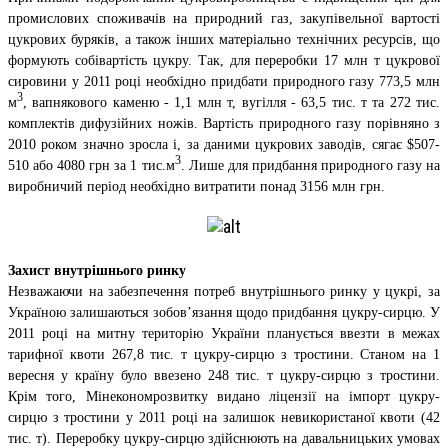
промислових споживачів на природний газ, закупівельної вартості
цукрових буряків, а також інших матеріально технічних ресурсів, що
формують собівартість цукру. Так, для переробки 17 млн т цукрової
сировини у 2011 році необхідно придбати природного газу 773,5 млн
3
м
, вапнякового каменю - 1,1 млн т, вугілля - 63,5 тис. т та 272 тис.
комплектів дифузійних ножів. Вартість природного газу порівняно з
2010 роком значно зросла і, за даними цукрових заводів, сягає $507-
3
510 або 4080 грн за 1 тис.м
. Лише для придбання природного газу на
виробничий період необхідно витратити понад 3156 млн грн.
Захист внутрішнього ринку
Незважаючи на забезпечення потреб внутрішнього ринку у цукрі, за
Україною залишаються зобов’язання щодо придбання цукру-сирцю. У
2011 році на митну територію України планується ввезти в межах
тарифної квоти 267,8 тис. т цукру-сирцю з тростини. Станом на 1
вересня у країну було ввезено 248 тис. т цукру-сирцю з тростини.
Крім того, Мінекономрозвитку видано ліцензії на імпорт цукру-
сирцю з тростини у 2011 році на залишок невикористаної квоти (42
тис. т). Переробку цукру-сирцю здійснюють на давальницьких умовах