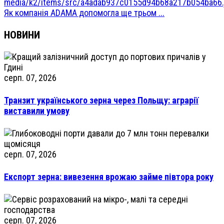
Як компанія ADAMA допомогла ще трьом ...
НОВИНИ
серп. 07, 2026
Транзит українського зерна через Польщу: аграрії
виставили умову
серп. 07, 2026
Експорт зерна: вивезення врожаю займе півтора року
серп. 07, 2026