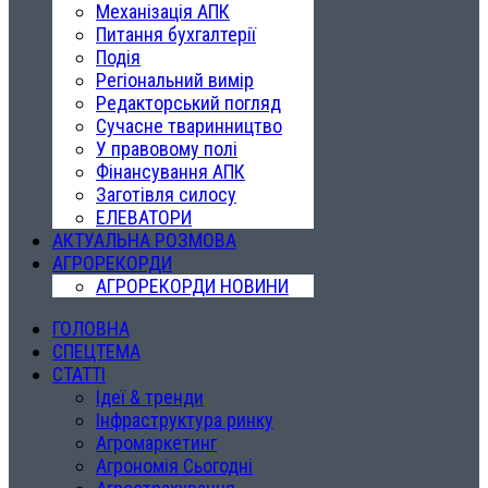
Механізація АПК
Питання бухгалтерії
Подія
Регіональний вимір
Редакторський погляд
Сучасне тваринництво
У правовому полі
Фінансування АПК
Заготівля силосу
ЕЛЕВАТОРИ
АКТУАЛЬНА РОЗМОВА
АГРОРЕКОРДИ
АГРОРЕКОРДИ НОВИНИ
ГОЛОВНА
СПЕЦТЕМА
СТАТТІ
Ідеї & тренди
Інфраструктура ринку
Агромаркетинг
Агрономія Сьогодні