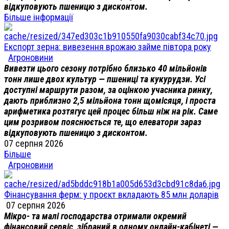
відкуповують пшеницю з дисконтом.
Більше інформації
Експорт зерна: вивезення врожаю займе півтора року
Агроновини
Вивезти цього сезону потрібно близько 40 мільйонів
тонн лише двох культур — пшениці та кукурудзи. Усі
доступні маршрути разом, за оцінкою учасника ринку,
дають приблизно 2,5 мільйона тонн щомісяця, і проста
арифметика розтягує цей процес більш ніж на рік. Саме
цим розривом пояснюється те, що елеватори зараз
відкуповують пшеницю з дисконтом.
07 серпня 2026
Більше
Агроновини
Фінансування ферм: у проєкт вкладають 85 млн доларів
07 серпня 2026
Мікро- та малі господарства отримали окремий
фінансовий сервіс, зібраний в одному онлайн-кабінеті —