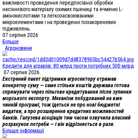
важливості проведення передпосівної обробки
насіннєвого матеріалу озимих пшениці та ячменю L-
амінокислотами та легкозасвоюваними
мікроелементами і на проведенні позакореневих
підживлень.
07 серпня 2026
Більше
Агроновини
Кредити для аграріїв: 80 млрд проти потрібних 500 млрд
07 серпня 2026
Екстрений пакет підтримки агросектору отримав
конкретну суму — саме стільки коштів держава готова
спрямувати через пільгове кредитування після зупинки
морського експорту. Механізм побудований на вже
чинній програмі, тож ідеться не про нові бюджетні
видатки, а про розширення кредитних можливостей
банків. Галузева асоціація тим часом озвучила власний
розрахунок потреби — і він відрізняється в рази
.
Більше інформації