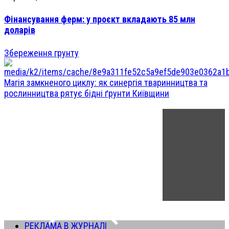
Фінансування ферм: у проєкт вкладають 85 млн
доларів
Збереження грунту
Магія замкненого циклу: як синергія тваринництва та
рослинництва рятує бідні ґрунти Київщини
РЕКЛАМА В ЖУРНАЛІ