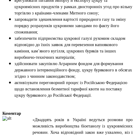
врегулювати питання імпорту й експорту цукру та
цукровмісних продуктів у рамках двосторонніх угод про вільну
торгівлю з країнами-членами Митного союзу;
запровадити здешевлення вартості природного газу та зміну
порядку розрахунків цукровими заводами по факту його
споживання;
забезпечити підприємства цукрової галузі рухомим складом
відповідно до їхніх заявок для перевезення вапнякового
каміння, кам’яного вугілля, цукрових буряків та інших
виробничо-технічних матеріалів;
здійснювати закупівлю Аграрним фондом для формування
державного інтервенційного фонду, цукру бурякового в обсягах
згідно з чинним законодавством;
активізувати переговорний процес із Російською Федерацією
щодо встановлення безмитної тарифної квоти на поставку
цукру бурякового до Російської Федерації.
Коментар
«Двадцять років в Україні ведуться розмови про
можливість виробництва біоетанолу із цукровмісних
речовин. Хоча відповідний закон вже ухвалено, віз і