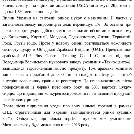
кінець сезону і за оцінками аналітиків USDA сягатимуть 28,8 млн т,
що на 1,5% менше попередніх.
Вплив України на світовий ринок цукру є незначним. Її частка у
загальносвітовому виробництві ледь перевищує 1%. За останні три
роки експорт цукру здійснювався невеликими обсягами в основному
до Казахстану, Киргизії, Молдови, Таджикистану, Литви, Туркменії,
Росії, Грузії тощо. Проте у новому сезоні розглядається можливість
експорту цукру в Об’єднані Арабські Емірати (ОАЕ). Представники
арабської ALP Plus General Trading Co. LLC, після відвідин
Володимир-Волинського цукрового заводу (компанія «Техно-центр»),
залишилися задоволеними якістю продукту. Тож арабська компанія
зацікавлена в придбанні до 300 тис. т солодкого піску для потреб
внутрішнього ринку країни та реекспорту. Це стало можливим після
подорожчання із червня поточного року на 50% вартості цукру-
сирцю, що підвищило конкурентоспроможність вітчизняної продукції
на світовому ринку.
Проте після підписання угоди про зону вільної торгівлі в рамках
СНД, стратегічними для України залишатимуться ринки сусідніх
країн. Очікується, що вільна торгівля цукром між учасниками
Митного союзу буде можливою після 2013 року.