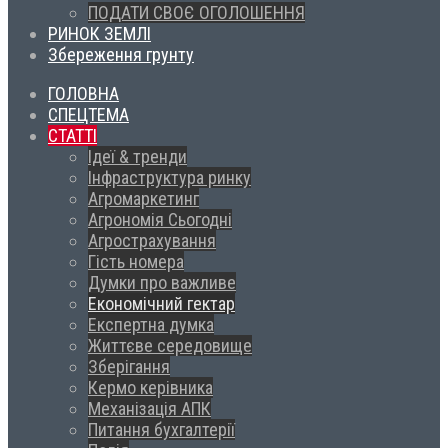
ПОДАТИ СВОЄ ОГОЛОШЕННЯ
РИНОК ЗЕМЛІ
Збереження грунту
ГОЛОВНА
СПЕЦТЕМА
СТАТТІ
Ідеї & тренди
Інфраструктура ринку
Агромаркетинг
Агрономія Сьогодні
Агрострахування
Гість номера
Думки про важливе
Економічний гектар
Експертна думка
Життєве середовище
Зберігання
Кермо керівника
Механізація АПК
Питання бухгалтерії