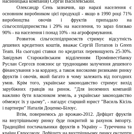
насінницька компанія) Сергій Василевський.
Олександр Сень зазначив, що наразі населення є
основним виробником цієї продукції - якщо в 1990 році 71%
виробництва овочів і фруктів припадало на
сільгосппідприємства і 29% на населення, то зараз близько
90% - на населення і понад 10% - на агроформування.
Розвиток сільгосппідприємств стримує відсутність
дешевих кредитних коштів, вважає Сергій Потапов із Green
Team. На сьогодні ставки по кредитах перевищують 25-30%.
Завідувач Старокиївським відділенням Промінвестбанку
Руслан Сергєєв пояснює це труднощами залучення дешевого
фінансування з-за кордону, а також високими ризиками ринку
фруктів і овочів, який багато в чому залежить від погодних
умов. Крім того, українське законодавство стримує вихід
зарубіжних гравців на ринок. "Для іноземних компаній
важливо бути власником земель, а українське законодавство
обмежує їх у цьому", - нагадує старший юрист "Василь Кісіль
і партнери" Наталія Доценко-Білоус.
Втім, повернемось до врожаю-2012. Дефіцит фруктів
на внутрішньому ринку буде покритий за рахунок імпорту.
Традиційні постачальники фруктів в Україну – Туреччина та
країни Євросоюзу. Дефіциту на внутрішньому ринку експерти