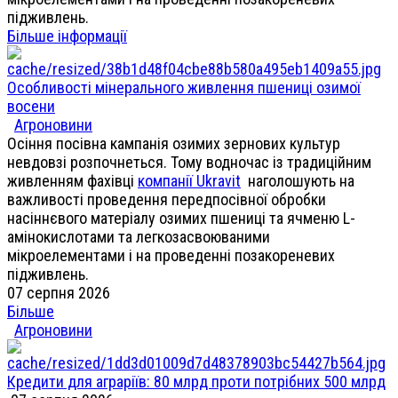
підживлень.
Більше інформації
Особливості мінерального живлення пшениці озимої
восени
Агроновини
Осіння посівна кампанія озимих зернових культур
невдовзі розпочнеться. Тому водночас із традиційним
живленням фахівці
компанії Ukravit
наголошують на
важливості проведення передпосівної обробки
насіннєвого матеріалу озимих пшениці та ячменю L-
амінокислотами та легкозасвоюваними
мікроелементами і на проведенні позакореневих
підживлень.
07 серпня 2026
Більше
Агроновини
Кредити для аграріїв: 80 млрд проти потрібних 500 млрд