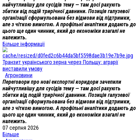
найчутливішу для сусідів тему — там досі рахують
збитки від подій трирічної давнини. Позиція галузевої
організації сформульована без відмови від підтримки,
але з чіткою вимогою. А профільні аналітики додають до
цього ще один чинник, який до економіки взагалі не
належить.
Більше інформації
Транзит українського зерна через Польщу: аграрії
виставили умову
Агроновини
Переговори про нові експортні коридори зачепили
найчутливішу для сусідів тему — там досі рахують
збитки від подій трирічної давнини. Позиція галузевої
організації сформульована без відмови від підтримки,
але з чіткою вимогою. А профільні аналітики додають до
цього ще один чинник, який до економіки взагалі не
належить.
07 серпня 2026
Більше