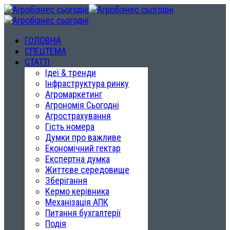
ГОЛОВНА
СПЕЦТЕМА
СТАТТІ
Ідеї & тренди
Інфраструктура ринку
Агромаркетинг
Агрономія Сьогодні
Агрострахування
Гість номера
Думки про важливе
Економічний гектар
Експертна думка
Життєве середовище
Зберігання
Кермо керівника
Механізація АПК
Питання бухгалтерії
Подія