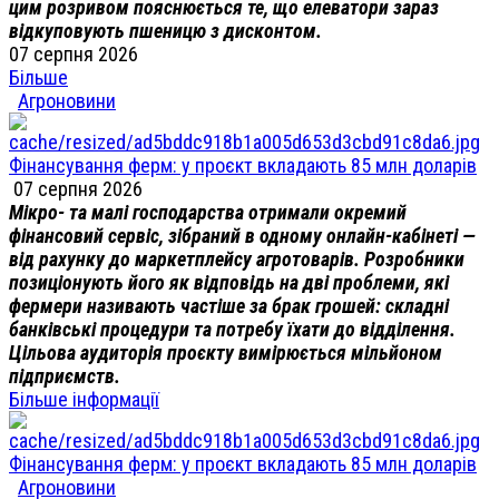
цим розривом пояснюється те, що елеватори зараз
відкуповують пшеницю з дисконтом.
07 серпня 2026
Більше
Агроновини
Фінансування ферм: у проєкт вкладають 85 млн доларів
07 серпня 2026
Мікро- та малі господарства отримали окремий
фінансовий сервіс, зібраний в одному онлайн-кабінеті —
від рахунку до маркетплейсу агротоварів. Розробники
позиціонують його як відповідь на дві проблеми, які
фермери називають частіше за брак грошей: складні
банківські процедури та потребу їхати до відділення.
Цільова аудиторія проєкту вимірюється мільйоном
підприємств.
Більше інформації
Фінансування ферм: у проєкт вкладають 85 млн доларів
Агроновини