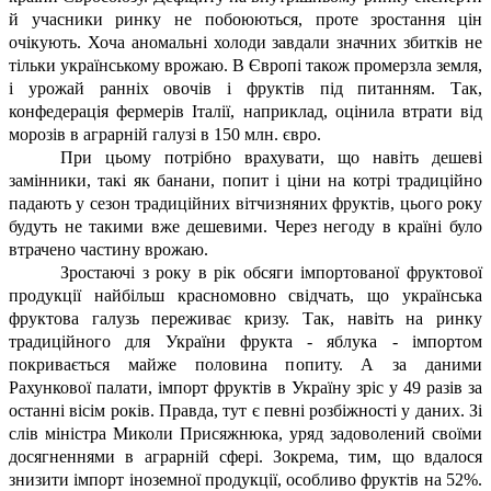
й учасники ринку не побоюються, проте зростання цін
очікують. Хоча аномальні холоди завдали значних збитків не
тільки українському врожаю. В Європі також промерзла земля,
і урожай ранніх овочів і фруктів під питанням. Так,
конфедерація фермерів Італії, наприклад, оцінила втрати від
морозів в аграрній галузі в 150 млн. євро.
При цьому потрібно врахувати, що навіть дешеві
замінники, такі як банани, попит і ціни на котрі традиційно
падають у сезон традиційних вітчизняних фруктів, цього року
будуть не такими вже дешевими. Через негоду в країні було
втрачено частину врожаю.
Зростаючі з року в рік обсяги імпортованої фруктової
продукції найбільш красномовно свідчать, що українська
фруктова галузь переживає кризу. Так, навіть на ринку
традиційного для України фрукта - яблука - імпортом
покривається майже половина попиту. А за даними
Рахункової палати, імпорт фруктів в Україну зріс у 49 разів за
останні вісім років. Правда, тут є певні розбіжності у даних. Зі
слів міністра Миколи Присяжнюка, уряд задоволений своїми
досягненнями в аграрній сфері. Зокрема, тим, що вдалося
знизити імпорт іноземної продукції, особливо фруктів на 52%.