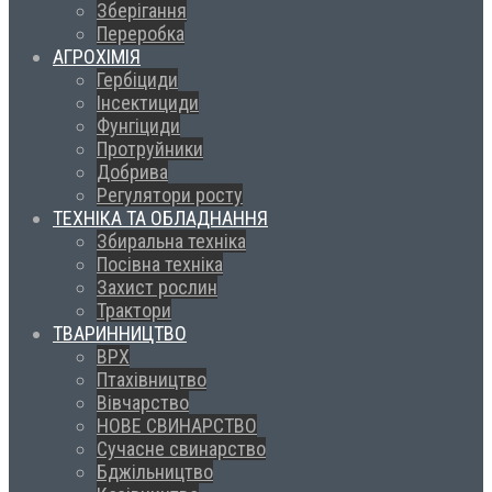
Зберігання
Переробка
АГРОХІМІЯ
Гербіциди
Інсектициди
Фунгіциди
Протруйники
Добрива
Регулятори росту
ТЕХНІКА ТА ОБЛАДНАННЯ
Збиральна техніка
Посівна техніка
Захист рослин
Трактори
ТВАРИННИЦТВО
ВРХ
Птахівництво
Вівчарство
НОВЕ СВИНАРСТВО
Сучасне свинарство
Бджільництво