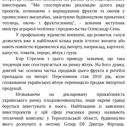
інвесторами. "Ми спостерігаємо реалізацію цілого ряду
проектів, починаючи з вирощування фруктів та овочів у
промислових масштабах, закінчуючи будівництвом приватних
теплиць, овоче- і фруктосховищ", - зазначив заступник
міністра аграрної політики і продовольства Олександр Сень.
У профільному відомстві впевнені, що розвиток галузі
дозволить вже в найближчі кілька років істотно знизити або
навіть повністю відмовитися від імпорту, наприклад, картоплі,
капусти, томатів, перцю, яблук і груш.
Ігор Стрелюк з цього приводу зазначив, що така
тенденція вже спостерігається на ринку яблук. На його думку,
довгий час основна частка продажів цього фрукта в ритейлі
припадала на імпорт. Переломним став 2010 рік, коли
споживання українських яблук перевищило продаж імпортної
продукції.
Незважаючи на декларовану привабливість
українського ринку плодоовочівництва, лише окремі гравці
беруться інвестувати в нього. Найбільшим із заявлених
інвестпроектів у цій сфері учасники ринку називають
тепличний комплекс у Тернопільській області, будівництво
якого розпочато в лютому Group DF Дмитра Фірташа.