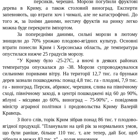
персиків, черешні. Морози погубили фруктові
дерева в Криму, а також столовий виноград. Експерти
запевняють, що втрати хоч і чималі, але не катастрофічні. До
того ж, за їхніми даними, нестачу фруктів на ринку легко
можна буде перекрити імпортом.
За попередніми даними, сильні морози в лютому
знищили до 70% урожаю плодово-ягідних культур. Основні
втрати понесли Крим і Херсонська область, де температура
опустилася нижче 25 градусів морозу.
"У Криму було -25-27С, а вночі в деяких районах
температура опускалася до -38. Морози супроводжувалося
сильними поривами вітру. На території 12,7 тис. га бруньки
дерев зазнали пошкоджень: понад 4,8 тис. га - плодові, 7,9 тис.
га - виноград. Персик, абрикос, черешня, слива на північному
сході, північному заході, в центрі пошкоджені від 60 до 90%,
яблуні - місцями до 60%, виноград – 75-90%", - повідомив
міністр аграрної політики і продовольства Криму Валерій
Кравець.
З його слів, торік Крим зібрав понад 86 тис. т плодово-
ягідної продукції. "Планували на цей рік за нормальних умов,
що були раніше, більше 110 тис. т, але тепер, дай Бог, щоб
зібрали в межах 83 тис. т", - додав чиновник.