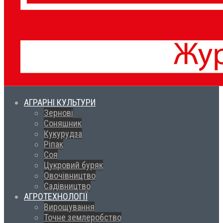
АГРАРНІ КУЛЬТУРИ
Зернові
Соняшник
Кукурудза
Ріпак
Соя
Цукровий буряк
Овочівництво
Садівництво
АГРОТЕХНОЛОГІЇ
Вирощування
Точне землеробство