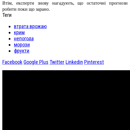
Втім, експерти знову нагадують, що остаточні прогнози
робити поки що зарано.
Теги
втрата врожаю
крим
непогода
морози
фрукти
Facebook
Google Plus
Twitter
Linkedin
Pinterest