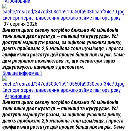
Агроновини
Експорт зерна: вивезення врожаю займе півтора року
07 серпня 2026
Вивезти цього сезону потрібно близько 40 мільйонів
тонн лише двох культур — пшениці та кукурудзи. Усі
доступні маршрути разом, за оцінкою учасника ринку,
дають приблизно 2,5 мільйона тонн щомісяця, і проста
арифметика розтягує цей процес більш ніж на рік. Саме
цим розривом пояснюється те, що елеватори зараз
відкуповують пшеницю з дисконтом.
Більше інформації
Експорт зерна: вивезення врожаю займе півтора року
Агроновини
Вивезти цього сезону потрібно близько 40 мільйонів
тонн лише двох культур — пшениці та кукурудзи. Усі
доступні маршрути разом, за оцінкою учасника ринку,
дають приблизно 2,5 мільйона тонн щомісяця, і проста
арифметика розтягує цей процес більш ніж на рік. Саме