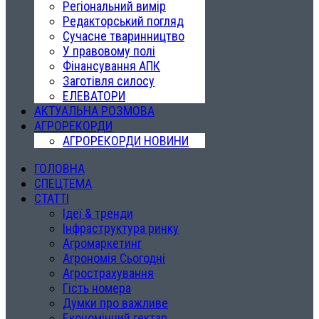
Регіональний вимір
Редакторський погляд
Сучасне тваринництво
У правовому полі
Фінансування АПК
Заготівля силосу
ЕЛЕВАТОРИ
АКТУАЛЬНА РОЗМОВА
АГРОРЕКОРДИ
АГРОРЕКОРДИ НОВИНИ
ГОЛОВНА
СПЕЦТЕМА
СТАТТІ
Ідеї & тренди
Інфраструктура ринку
Агромаркетинг
Агрономія Сьогодні
Агрострахування
Гість номера
Думки про важливе
Економічний гектар