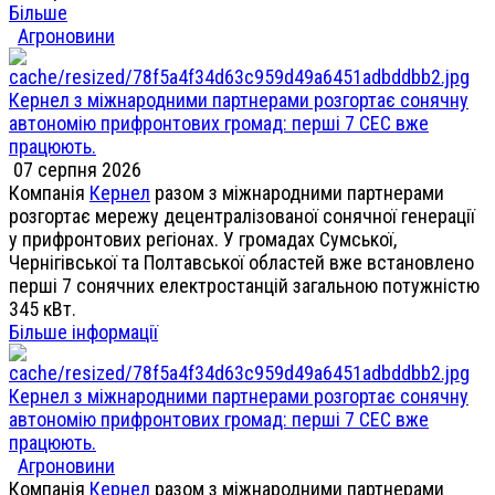
Більше
Агроновини
Кернел з міжнародними партнерами розгортає сонячну
автономію прифронтових громад: перші 7 СЕС вже
працюють.
07 серпня 2026
Компанія
Кернел
разом з міжнародними партнерами
розгортає мережу децентралізованої сонячної генерації
у прифронтових регіонах. У громадах Сумської,
Чернігівської та Полтавської областей вже встановлено
перші 7 сонячних електростанцій загальною потужністю
345 кВт.
Більше інформації
Кернел з міжнародними партнерами розгортає сонячну
автономію прифронтових громад: перші 7 СЕС вже
працюють.
Агроновини
Компанія
Кернел
разом з міжнародними партнерами