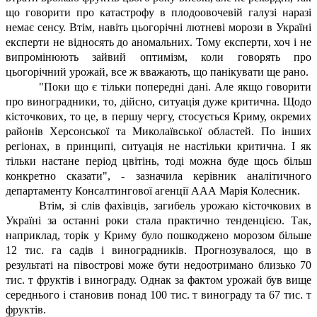
що говорити про катастрофу в плодоовочевій галузі наразі
немає сенсу. Втім, навіть цьогорічні лютневі морози в Україні
експерти не відносять до аномальних. Тому експерти, хоч і не
випромінюють зайвий оптимізм, коли говорять про
цьогорічний урожай, все ж вважають, що панікувати ще рано.
"Поки що є тільки попередні дані. Але якщо говорити
про виноградники, то, дійсно, ситуація дуже критична. Щодо
кісточкових, то це, в першу чергу, стосується Криму, окремих
районів Херсонської та Миколаївської областей. По інших
регіонах, в принципі, ситуація не настільки критична. І як
тільки настане період цвітінь, тоді можна буде щось більш
конкретно сказати", - зазначила керівник аналітичного
департаменту Консалтингової агенції ААА Марія Колесник.
Втім, зі слів фахівців, загибель урожаю кісточкових в
Україні за останні роки стала практично тенденцією. Так,
наприклад, торік у Криму було пошкоджено морозом більше
12 тис. га садів і виноградників. Прогнозувалося, що в
результаті на півострові може бути недоотримано близько 70
тис. т фруктів і винограду. Однак за фактом урожай був вище
середнього і становив понад 100 тис. т винограду та 67 тис. т
фруктів.