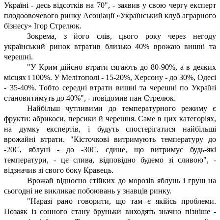
Україні - десь відсотків на 70", - заявив у свою чергу експерт
плодоовочевого ринку Асоціації «Український клуб аграрного
бізнесу» Ігор Стрелюк.
Зокрема, з його слів, цього року через негоду
український ринок втратив близько 40% врожаю вишні та
черешні.
"У Крим дійсно втрати сягають до 80-90%, а в деяких
місцях і 100%. У Мелітополі - 15-20%, Херсону - до 30%, Одесі
- 35-40%. Тобто середні втрати вишні та черешні по Україні
становитимуть до 40%", - повідомив пан Стрелюк.
Найбільш чутливими до температурного режиму є
фрукти: абрикоси, персики й черешня. Саме в цих категоріях,
на думку експертів, і будуть спостерігатися найбільші
врожайні втрати. "Кісточкові витримують температуру до
-20С, яблуні - до -30С, єдине, що витримує будь-які
температури, - це слива, відповідно будемо зі сливою", -
відзначив зі свого боку Кравець.
Врожай відносно стійких до морозів яблунь і груш на
сьогодні не викликає побоювань у знавців ринку.
"Наразі рано говорити, що там є якійсь проблеми.
Позаяк із сонного стану бруньки виходять значно пізніше -