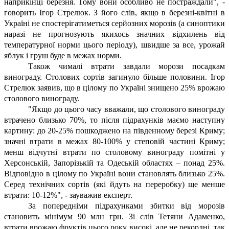
наприкінці березня. Тому вони особливо не постраждали", -
говорить Ігор Стрелюк. З його слів, якщо в березні-квітні в
Україні не спостерігатиметься серйозних морозів (а синоптики
наразі не прогнозують якихось значних відхилень від
температурної норми цього періоду), швидше за все, урожай
яблук і груш буде в межах норми.
Також чималі втрати завдали морози посадкам
винограду. Столових сортів загинуло більше половини. Ігор
Стрелюк заявив, що в цілому по Україні знищено 25% врожаю
столового винограду.
"Якщо до цього часу вважали, що столового винограду
втрачено близько 70%, то після підрахунків маємо наступну
картину: до 20-25% пошкоджено на південному березі Криму;
значні втрати в межах 80-100% у степовій частині Криму;
менш відчутні втрати по столовому винограду помітні у
Херсонській, Запорізькій та Одеській областях – понад 25%.
Відповідно в цілому по Україні вони становлять близько 25%.
Серед технічних сортів (які йдуть на переробку) ще менше
втрати: 10-12%", - зауважив експерт.
За попередніми підрахунками збитки від морозів
становить мінімум 90 млн грн. Зі слів Тетяни Адаменко,
втрати врожаю фруктів цього року високі, але не рекордні, так