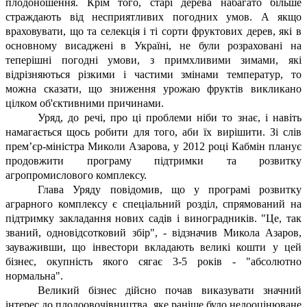
плодоношення. Крім того, старі дерева набагато більше
страждають від несприятливих погодних умов. А якщо
враховувати, що та селекція і ті сорти фруктових дерев, які в
основному висаджені в Україні, не були розраховані на
теперішні погодні умови, з примхливими зимами, які
відрізняються різкими і частими змінами температур, то
можна сказати, що зниження урожаю фруктів викликано
цілком об'єктивними причинами.
Уряд, до речі, про ці проблеми ніби то знає, і навіть
намагається щось робити для того, аби їх вирішити. Зі слів
прем’єр-міністра Миколи Азарова, у 2012 році Кабмін планує
продовжити програму підтримки та розвитку
агропромислового комплексу.
Глава Уряду повідомив, що у програмі розвитку
аграрного комплексу є спеціальний розділ, спрямований на
підтримку закладання нових садів і виноградників. "Це, так
званий, одновідсотковий збір", - відзначив Микола Азаров,
зауваживши, що інвестори вкладають великі кошти у цей
бізнес, окупність якого сягає 3-5 років - "абсолютно
нормальна".
Великий бізнес дійсно почав виказувати значний
інтерес до плодоовочівництва, яке раніше було недооцінюване