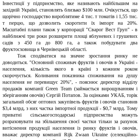
Інвестиції у підприємство, яке називають найбільшим на
західній Україні, становлять близько $100 млн. Очікується, що
щорічно господарство вироблятиме 4 тис. т томатів і 1,55 тис.
т перцю, що дозволить скоротити їх імпорт на 20%.
Масштабні плани також у корпорації "Сварог Вест Груп" - в
найближчі три роки розширити площі яблуневих і грушевих
садів з 450 га до 800 га, а також побудувати два
фруктосховища в Чернівецькій області.
Тож сподіватися на значне зростання ринку не
доводиться. "Основний споживач фруктів і овочів в Україні -
населення, кількість якого в країні з кожним роком
скорочується. Коливання показника споживання на душу
населення не перевищує 20%", - пояснює директор відділу
продажів компанії Green Team (займається вирощуванням і
зберіганням овочів) Сергій Потапов. За оцінками УКАБ, торік
загальний обсяг оптових закупівель фруктів і овочів становив
$3,4 млрд, з них частка імпортної продукції - $0,7 млрд. Тому
приватні сільськогосподарські підприємства можуть
розраховувати на збільшення своєї частки тільки за рахунок
витіснення продукції населення із ринку фруктів і овочів,
вважає директор компанії Rijk Zwaan Ukraine (селекційно-