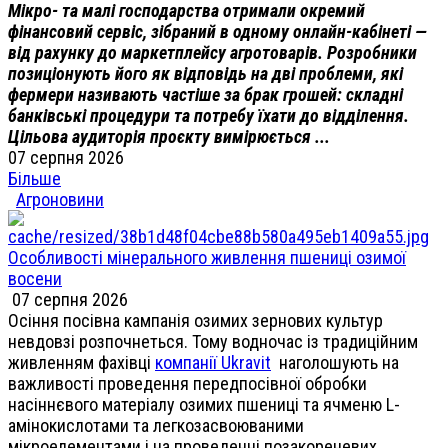
Мікро- та малі господарства отримали окремий
фінансовий сервіс, зібраний в одному онлайн-кабінеті —
від рахунку до маркетплейсу агротоварів. Розробники
позиціонують його як відповідь на дві проблеми, які
фермери називають частіше за брак грошей: складні
банківські процедури та потребу їхати до відділення.
Цільова аудиторія проєкту вимірюється ...
07 серпня 2026
Більше
Агроновини
Особливості мінерального живлення пшениці озимої
восени
07 серпня 2026
Осіння посівна кампанія озимих зернових культур
невдовзі розпочнеться. Тому водночас із традиційним
живленням фахівці
компанії Ukravit
наголошують на
важливості проведення передпосівної обробки
насіннєвого матеріалу озимих пшениці та ячменю L-
амінокислотами та легкозасвоюваними
мікроелементами і на проведенні позакореневих