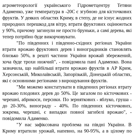
агрометеорології українського Гідрометцентру Тетяни
Адаменко, уже температура в -20С є згубною для кісточкових
фруктів. У деяких областях Криму, в степу, де не існує жодних
природних перешкод для вітру, втрати фруктових оцінюються
у 90%, причому загинули не просто бруньки, а самі дерева, які
тепер потрібно буде викорчовувати.
"По південних і південно-східних регіонах України
втрати врожаю фруктових дерев і виноградників становлять
близько 50%, в решті частини України врожай збережений,
хоча буде трохи нижчий", - повідомила пані Адаменко. Вона
зазначила, що найбільші втрати врожаю фруктів в АР Крим,
Херсонській, Миколаївській, Запорізькій, Донецькій областях,
які є основними регіонами з вирощування фруктів.
"Ми можемо констатувати в південних регіонах втрату
врожаю плодових дерев до 50%. Це загалом по кісточкових -
черешні, абрикоси, персики. По зерняткових - яблуко, груша -
до 20-30%, винограду - 40%. По південних кісточкових,
зокрема, черешні, є випадки повної загибелі врожаю", -
повідомила Адаменко.
"У нас зафіксована проблема на півдні України. В
Криму втратили урожай, напевно, на 90-95%, а в цілому по