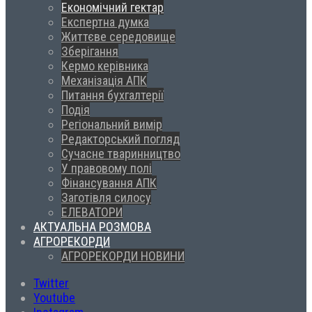
Економічний гектар
Експертна думка
Життєве середовище
Зберігання
Кермо керівника
Механізація АПК
Питання бухгалтерії
Подія
Регіональний вимір
Редакторський погляд
Сучасне тваринництво
У правовому полі
Фінансування АПК
Заготівля силосу
ЕЛЕВАТОРИ
АКТУАЛЬНА РОЗМОВА
АГРОРЕКОРДИ
АГРОРЕКОРДИ НОВИНИ
Twitter
Youtube