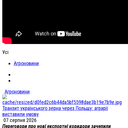
Усі
Агроновини
Агроновини
Транзит українського зерна через Польщу: аграрії
виставили умову
07 серпня 2026
Переговори про нові експортні коридори зачепили