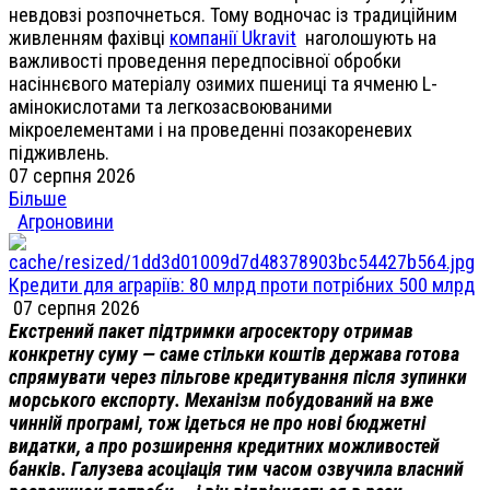
невдовзі розпочнеться. Тому водночас із традиційним
живленням фахівці
компанії Ukravit
наголошують на
важливості проведення передпосівної обробки
насіннєвого матеріалу озимих пшениці та ячменю L-
амінокислотами та легкозасвоюваними
мікроелементами і на проведенні позакореневих
підживлень.
07 серпня 2026
Більше
Агроновини
Кредити для аграріїв: 80 млрд проти потрібних 500 млрд
07 серпня 2026
Екстрений пакет підтримки агросектору отримав
конкретну суму — саме стільки коштів держава готова
спрямувати через пільгове кредитування після зупинки
морського експорту. Механізм побудований на вже
чинній програмі, тож ідеться не про нові бюджетні
видатки, а про розширення кредитних можливостей
банків. Галузева асоціація тим часом озвучила власний