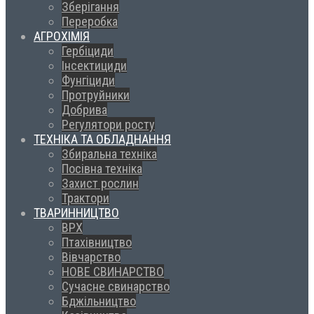
Зберігання
Переробка
АГРОХІМІЯ
Гербіциди
Інсектициди
Фунгіциди
Протруйники
Добрива
Регулятори росту
ТЕХНІКА ТА ОБЛАДНАННЯ
Збиральна техніка
Посівна техніка
Захист рослин
Трактори
ТВАРИННИЦТВО
ВРХ
Птахівництво
Вівчарство
НОВЕ СВИНАРСТВО
Сучасне свинарство
Бджільництво