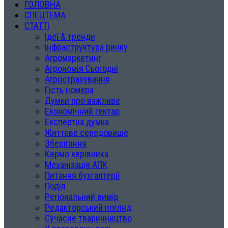
ГОЛОВНА
СПЕЦТЕМА
СТАТТІ
Ідеї & тренди
Інфраструктура ринку
Агромаркетинг
Агрономія Сьогодні
Агрострахування
Гість номера
Думки про важливе
Економічний гектар
Експертна думка
Життєве середовище
Зберігання
Кермо керівника
Механізація АПК
Питання бухгалтерії
Подія
Регіональний вимір
Редакторський погляд
Сучасне тваринництво