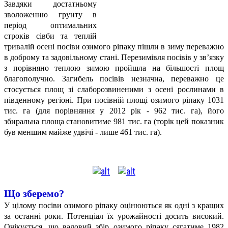
Завдяки достатньому
зволоженню грунту в
період оптимальних
строків сівби та теплій
тривалій осені посіви озимого ріпаку пішли в зиму переважно
в доброму та задовільному стані. Перезимівля посівів у зв’язку
з порівняно теплою зимою пройшла на більшості площ
благополучно. Загибель посівів незначна, переважно це
стосується площ зі слаборозвиненими з осені рослинами в
південному регіоні. При посівній площі озимого ріпаку 1031
тис. га (для порівняння у 2012 рік - 962 тис. га), його
збиральна площа становитиме 981 тис. га (торік цей показник
був меншим майже удвічі - лише 461 тис. га).
Що зберемо?
У цілому посіви озимого ріпаку оцінюються як одні з кращих
за останні роки. Потенціал їх урожайності досить високий.
Очікується, що валовий збір озимого ріпаку сягатиме 1982