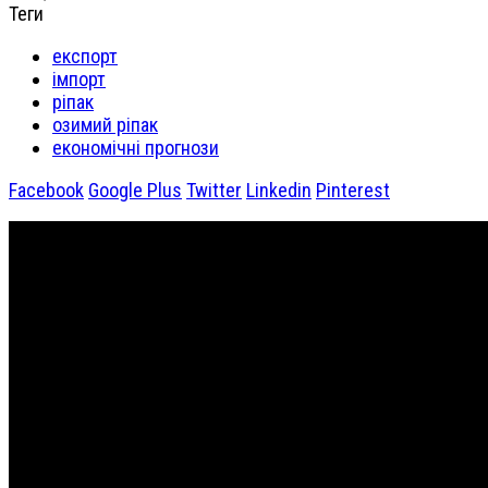
Теги
експорт
імпорт
ріпак
озимий ріпак
економічні прогнози
Facebook
Google Plus
Twitter
Linkedin
Pinterest