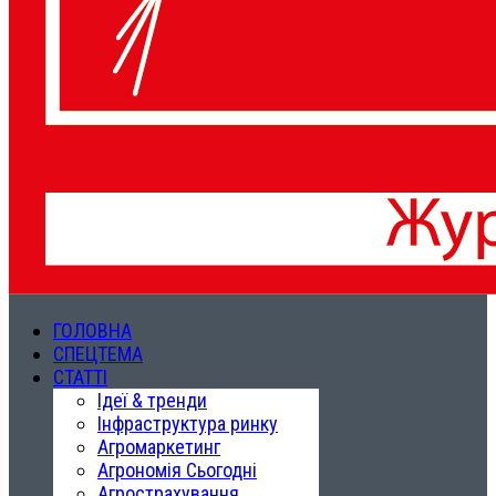
ГОЛОВНА
СПЕЦТЕМА
СТАТТІ
Ідеї & тренди
Інфраструктура ринку
Агромаркетинг
Агрономія Сьогодні
Агрострахування