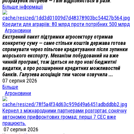
розрахунок потреби — і він відрізняється в рази
.
Більше інформації
Кредити для аграріїв: 80 млрд проти потрібних 500 млрд
Агроновини
Екстрений пакет підтримки агросектору отримав
конкретну суму — саме стільки коштів держава готова
спрямувати через пільгове кредитування після зупинки
морського експорту. Механізм побудований на вже
чинній програмі, тож ідеться не про нові бюджетні
видатки, а про розширення кредитних можливостей
банків. Галузева асоціація тим часом озвучила ...
07 серпня 2026
Більше
Агроновини
Кернел з міжнародними партнерами розгортає сонячну
автономію прифронтових громад: перші 7 СЕС вже
працюють.
07 серпня 2026