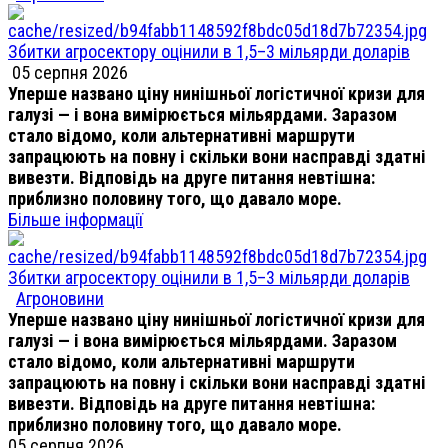
Збитки агросектору оцінили в 1,5–3 мільярди доларів
05 серпня 2026
Уперше названо ціну нинішньої логістичної кризи для
галузі — і вона вимірюється мільярдами. Заразом
стало відомо, коли альтернативні маршрути
запрацюють на повну і скільки вони насправді здатні
вивезти. Відповідь на друге питання невтішна:
приблизно половину того, що давало море.
Більше інформації
Збитки агросектору оцінили в 1,5–3 мільярди доларів
Агроновини
Уперше названо ціну нинішньої логістичної кризи для
галузі — і вона вимірюється мільярдами. Заразом
стало відомо, коли альтернативні маршрути
запрацюють на повну і скільки вони насправді здатні
вивезти. Відповідь на друге питання невтішна:
приблизно половину того, що давало море.
05 серпня 2026