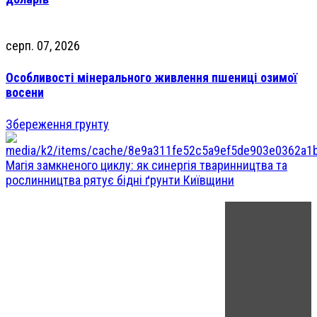
серп. 07, 2026
Особливості мінерального живлення пшениці озимої
восени
Збереження грунту
Магія замкненого циклу: як синергія тваринництва та
рослинництва рятує бідні ґрунти Київщини