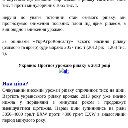
тис. т проти минулорічних 1065 тис. т.
Беручи до уваги поточний стан озимого ріпаку, ми
прогнозуємо зниження посівних площ під ярим ріпаком, а
відповідно і зниження урожаю.
За оцінками «УкрАгроКонсалту» всього насіння ріпаку
(озимого та ярого) буде зібрано 2057 тис. т (2012 рік - 1203 тис.
т).
Україна: Прогноз урожаю ріпаку в 2013 році
Яка ціна?
Очікуваний високий урожай ріпаку спричинює тиск на ціни.
Вартість українського ріпаку врожаю 2013 року уже значно
нижча у порівнянні з минулим роком і продовжує
зменшуватися щотижня. Наразі ціни зупинились на рівні
3850–4000 грн/т EXW проти 4300 грн/т EXW в аналогічний
період минулого року.