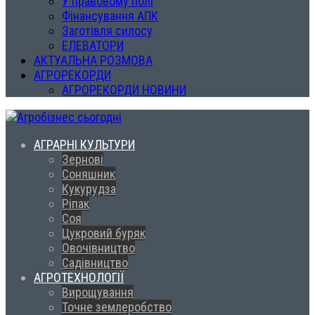
У правовому полі
Фінансування АПК
Заготівля силосу
ЕЛЕВАТОРИ
АКТУАЛЬНА РОЗМОВА
АГРОРЕКОРДИ
АГРОРЕКОРДИ НОВИНИ
АГРАРНІ КУЛЬТУРИ
Зернові
Соняшник
Кукурудза
Ріпак
Соя
Цукровий буряк
Овочівництво
Садівництво
АГРОТЕХНОЛОГІЇ
Вирощування
Точне землеробство