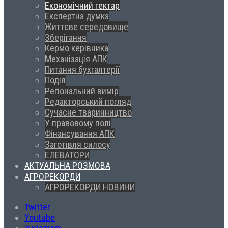
Економічний гектар
Експертна думка
Життєве середовище
Зберігання
Кермо керівника
Механізація АПК
Питання бухгалтерії
Подія
Регіональний вимір
Редакторський погляд
Сучасне тваринництво
У правовому полі
Фінансування АПК
Заготівля силосу
ЕЛЕВАТОРИ
АКТУАЛЬНА РОЗМОВА
АГРОРЕКОРДИ
АГРОРЕКОРДИ НОВИНИ
Twitter
Youtube