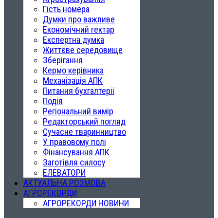
Гість номера
Думки про важливе
Економічний гектар
Експертна думка
Життєве середовище
Зберігання
Кермо керівника
Механізація АПК
Питання бухгалтерії
Подія
Регіональний вимір
Редакторський погляд
Сучасне тваринництво
У правовому полі
Фінансування АПК
Заготівля силосу
ЕЛЕВАТОРИ
АКТУАЛЬНА РОЗМОВА
АГРОРЕКОРДИ
АГРОРЕКОРДИ НОВИНИ