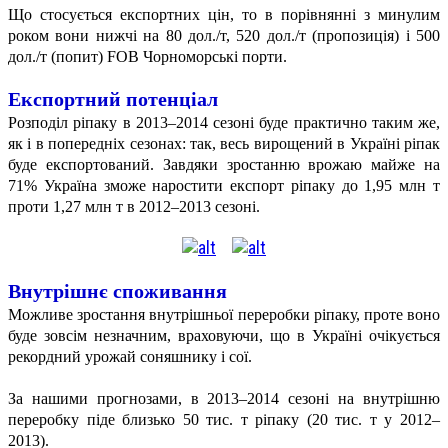
Що стосується експортних цін, то в порівнянні з минулим
роком вони нижчі на 80 дол./т, 520 дол./т (пропозиція) і 500
дол./т (попит) FOB Чорноморські порти.
Експортний потенціал
Розподіл ріпаку в 2013–2014 сезоні буде практично таким же,
як і в попередніх сезонах: так, весь вирощений в Україні ріпак
буде експортований. Завдяки зростанню врожаю майже на
71% Україна зможе наростити експорт ріпаку до 1,95 млн т
проти 1,27 млн т в 2012–2013 сезоні.
Внутрішнє споживання
Можливе зростання внутрішньої переробки ріпаку, проте воно
буде зовсім незначним, враховуючи, що в Україні очікується
рекордний урожай соняшнику і сої.
За нашими прогнозами, в 2013–2014 сезоні на внутрішню
переробку піде близько 50 тис. т ріпаку (20 тис. т у 2012–
2013).