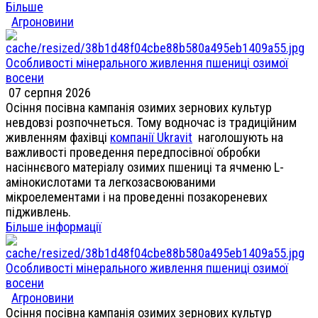
Більше
Агроновини
Особливості мінерального живлення пшениці озимої
восени
07 серпня 2026
Осіння посівна кампанія озимих зернових культур
невдовзі розпочнеться. Тому водночас із традиційним
живленням фахівці
компанії Ukravit
наголошують на
важливості проведення передпосівної обробки
насіннєвого матеріалу озимих пшениці та ячменю L-
амінокислотами та легкозасвоюваними
мікроелементами і на проведенні позакореневих
підживлень.
Більше інформації
Особливості мінерального живлення пшениці озимої
восени
Агроновини
Осіння посівна кампанія озимих зернових культур