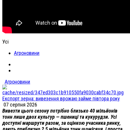
Усі
Агроновини
Агроновини
Експорт зерна: вивезення врожаю займе півтора року
07 серпня 2026
Вивезти цього сезону потрібно близько 40 мільйонів
тонн лише двох культур — пшениці та кукурудзи. Усі
доступні маршрути разом, за оцінкою учасника ринку,
дають приблизно 2,5 мільйона тонн щомісяця, і проста