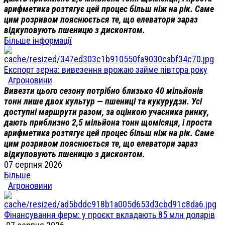
арифметика розтягує цей процес більш ніж на рік. Саме
цим розривом пояснюється те, що елеватори зараз
відкуповують пшеницю з дисконтом.
Більше інформації
Експорт зерна: вивезення врожаю займе півтора року
Агроновини
Вивезти цього сезону потрібно близько 40 мільйонів
тонн лише двох культур — пшениці та кукурудзи. Усі
доступні маршрути разом, за оцінкою учасника ринку,
дають приблизно 2,5 мільйона тонн щомісяця, і проста
арифметика розтягує цей процес більш ніж на рік. Саме
цим розривом пояснюється те, що елеватори зараз
відкуповують пшеницю з дисконтом.
07 серпня 2026
Більше
Агроновини
Фінансування ферм: у проєкт вкладають 85 млн доларів