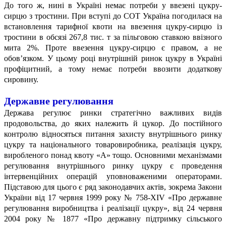
До того ж, нині в Україні немає потреби у ввезені цукру-
сирцю з тростини. При вступі до СОТ Україна погодилася на
встановлення тарифної квоти на ввезення цукру-сирцю із
тростини в обсязі 267,8 тис. т за пільговою ставкою ввізного
мита 2%. Проте ввезення цукру-сирцю є правом, а не
обов’язком. У цьому році внутрішній ринок цукру в Україні
профіцитний, а тому немає потреби ввозити додаткову
сировину.
Державне регулювання
Держава регулює ринки стратегічно важливих видів
продовольства, до яких належить й цукор. До постійного
контролю відносяться питання захисту внутрішнього ринку
цукру та національного товаровиробника, реалізація цукру,
виробленого понад квоту «А» тощо. Основними механізмами
регулювання внутрішнього ринку цукру є проведення
інтервенційних операцій уповноваженими операторами.
Підставою для цього є ряд законодавчих актів, зокрема Закони
України від 17 червня 1999 року № 758-ХІV «Про державне
регулювання виробництва і реалізації цукру», від 24 червня
2004 року № 1877 «Про державну підтримку сільського