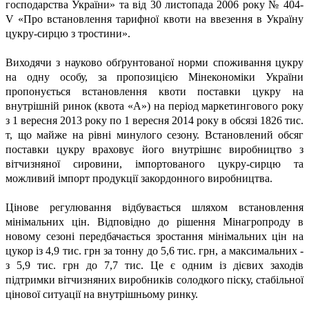
господарства України» та від 30 листопада 2006 року № 404-
V
«Про встановлення тарифної квоти на ввезення в Україну
цукру-сирцю з тростини».
Виходячи з науково обґрунтованої норми споживання цукру
на одну особу, за пропозицією
Мінекономіки України
пропонується встановлення квоти поставки цукру на
внутрішній ринок (квота «А») на період маркетингового року
з 1 вересня 2013 року по 1 вересня 2014 року в обсязі 1826 тис.
т, що майже на рівні минулого сезону. Встановлений обсяг
поставки цукру враховує його внутрішнє виробництво з
вітчизняної сировини, імпортованого цукру-сирцю та
можливий імпорт продукції закордонного виробництва.
Цінове регулювання відбувається шляхом встановлення
мінімальних цін. Відповідно до рішення Мінагропроду в
новому сезоні передбачається зростання мінімальних цін на
цукор із 4,9 тис. грн за тонну до 5,6 тис. грн, а максимальних -
з 5,9 тис. грн до 7,7 тис. Це є одним із дієвих заходів
підтримки вітчизняних виробників солодкого піску, стабільної
цінової ситуації на внутрішньому ринку.