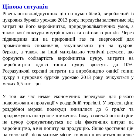
Цінова ситуація
Рівень оптово-відпускних цін на цукор білий, вироблений із
цукрових буряків урожаю 2013 року, передусім залежатиме від
витрат на його виробництво, природнокліматичних умов, а
також кон’юнктури внутрішнього та світового ринків. Через
підвищення цін на природний газ та енергоносії для
промислових споживачів, закупівельних цін на цукрові
буряки, а також на інші матеріально технічні ресурси, що
формують собівартість виробництва цукру, витрати на
виробництво однієї тонни цукру зростуть до 10%.
Розрахункові середні витрати на виробництво однієї тонни
цукру з цукрових буряків урожаю 2013 року очікуються у
межах 6,5 тис. грн.
У той же час немає економічних передумов для різкого
подорожчання продукції у роздрібній торгівлі. У вересні ціни
роздрібної мережі подекуди знизилися до 6 грн/кг та
продовжують поступове зниження. Тому зазвичай оптові ціни
на цукор формуватимуться не від фактичних витрат на
виробництво, а від попиту на продукцію. Якщо зростання цін
на солодкий пісок матиме місце, то воно проявиться швидше