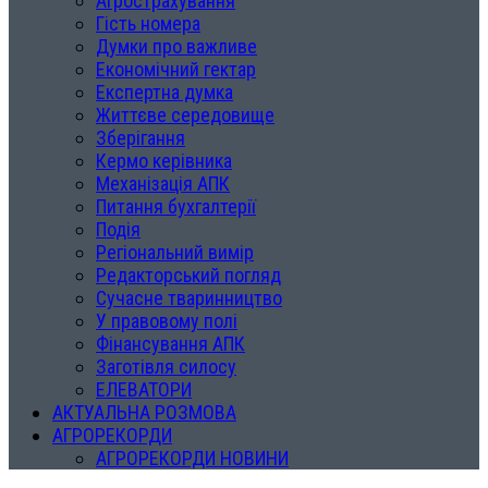
Агрострахування
Гість номера
Думки про важливе
Економічний гектар
Експертна думка
Життєве середовище
Зберігання
Кермо керівника
Механізація АПК
Питання бухгалтерії
Подія
Регіональний вимір
Редакторський погляд
Сучасне тваринництво
У правовому полі
Фінансування АПК
Заготівля силосу
ЕЛЕВАТОРИ
АКТУАЛЬНА РОЗМОВА
АГРОРЕКОРДИ
АГРОРЕКОРДИ НОВИНИ