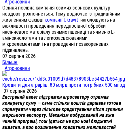
Агроновини
Осіння посівна кампанія озимих зернових культур
невдовзі розпочнеться. Тому водночас із традиційним
живленням фахівці
компанії Ukravit
наголошують на
важливості проведення передпосівної обробки
насіннєвого матеріалу озимих пшениці та ячменю L-
амінокислотами та легкозасвоюваними
мікроелементами і на проведенні позакореневих
підживлень.
07 серпня 2026
Більше
Агроновини
Кредити для аграріїв: 80 млрд проти потрібних 500 млрд
07 серпня 2026
Екстрений пакет підтримки агросектору отримав
конкретну суму — саме стільки коштів держава готова
спрямувати через пільгове кредитування після зупинки
морського експорту. Механізм побудований на вже
чинній програмі, тож ідеться не про нові бюджетні
видатки, а про розширення кредитних можливостей