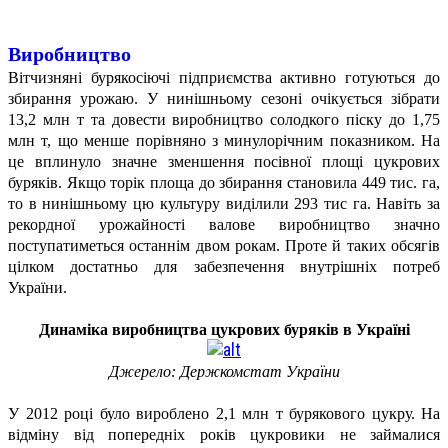
Виробництво
Вітчизняні бурякосіючі підприємства активно готуються до
збирання урожаю. У нинішньому сезоні очікується зібрати
13,2 млн т та довести виробництво солодкого піску до 1,75
млн т,
що менше порівняно з минулорічним показником. На
це вплинуло значне зменшення посівної площі цукрових
буряків. Якщо торік площа до збирання становила 449 тис. га,
то в нинішньому цю культуру виділили 293 тис га. Навіть за
рекордної урожайності валове виробництво значно
поступатиметься останнім двом рокам. Проте й таких обсягів
цілком достатньо для забезпечення внутрішніх потреб
України.
Динаміка виробництва цукрових буряків в Україні
Джерело: Держкомстат України
У 2012 році було вироблено
2,1 млн т бурякового цукру. На
відміну від попередніх років цукровики не займалися