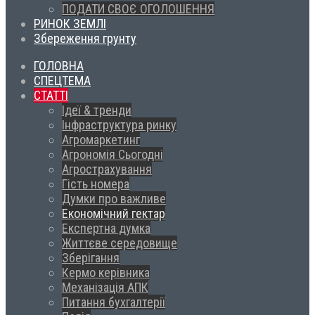
ПОДАТИ СВОЄ ОГОЛОШЕННЯ
РИНОК ЗЕМЛІ
Збереження грунту
ГОЛОВНА
СПЕЦТЕМА
СТАТТІ
Ідеї & тренди
Інфраструктура ринку
Агромаркетинг
Агрономія Сьогодні
Агрострахування
Гість номера
Думки про важливе
Економічний гектар
Експертна думка
Життєве середовище
Зберігання
Кермо керівника
Механізація АПК
Питання бухгалтерії