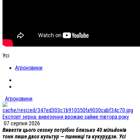
Усі
Агроновини
Агроновини
Експорт зерна: вивезення врожаю займе півтора року
07 серпня 2026
Вивезти цього сезону потрібно близько 40 мільйонів
тонн лише двох культур — пшениці та кукурудзи. Усі