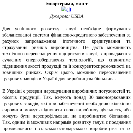
імпортерами, млн т
Джерело: USDA
Для успішного розвитку галузі необхідне формування
збалансованої системи фінансово-кредитного забезпечення за
рахунок запровадження іпотечного кредитування та
страхування ризиків виробництва. Це дасть можливість
технічного переоснащення підприємств галузі, запровадження
сучасних енергозберігаючих технологій, що сприятиме
підвищення якості продукції та її конкурентоспроможності на
зовнішніх ринках. Окрім цього, можливо переоснащення
цукрових заводів в Україні для виробництва біопалива.
В Україні є резерви нарощування виробничих потужностей та
обсягів продукції. Так, існують понад 30 законсервованих
цукрових заводів, які при забезпеченні необхідною кількістю
сировини можуть відновити свою виробничу діяльність, або
можуть бути перепрофільовані на виробництво біопалива.
Так, одним із можливих напрямів розвитку галузі є поєднання
промислового і сільськогосподарського виробництва та їх