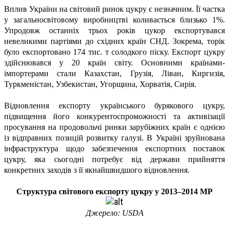
Вплив України на світовий ринок цукру є незначним. Її частка
у загальносвітовому виробництві коливається близько 1%.
Упродовж останніх трьох років цукор експортувався
невеликими партіями до східних країн СНД. Зокрема, торік
було експортовано 174 тис. т солодкого піску. Експорт цукру
здійснювався у 20 країн світу. Основними країнами-
імпортерами стали Казахстан, Грузія, Ліван, Киргизія,
Туркменістан, Узбекистан, Угорщина, Хорватія, Сирія.
Відновлення експорту українського бурякового цукру,
підвищення його конкурентоспроможності та активізації
просування на продовольчі ринки зарубіжних країн є однією
із відправних позицій розвитку галузі. В Україні зруйнована
інфраструктура щодо забезпечення експортних поставок
цукру, яка сьогодні потребує від держави прийняття
конкретних заходів з її якнайшвидшого відновлення.
Структура світового експорту цукру у 2013–2014 МР
Джерело: USDA