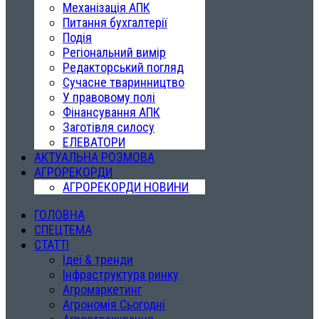
Механізація АПК
Питання бухгалтерії
Подія
Регіональний вимір
Редакторський погляд
Сучасне тваринництво
У правовому полі
Фінансування АПК
Заготівля силосу
ЕЛЕВАТОРИ
АКТУАЛЬНА РОЗМОВА
АГРОРЕКОРДИ
АГРОРЕКОРДИ НОВИНИ
ГОЛОВНА
СПЕЦТЕМА
СТАТТІ
Ідеї & тренди
Інфраструктура ринку
Агромаркетинг
Агрономія Сьогодні