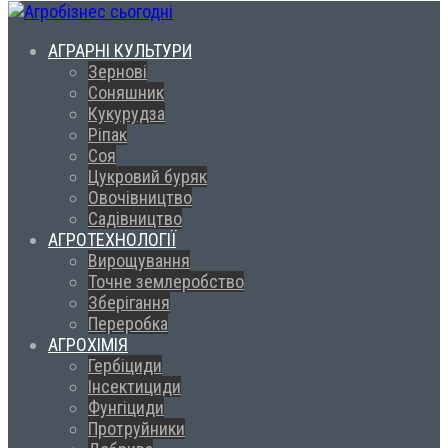
АГРАРНІ КУЛЬТУРИ
Зернові
Соняшник
Кукурудза
Ріпак
Соя
Цукровий буряк
Овочівництво
Садівництво
АГРОТЕХНОЛОГІЇ
Вирощування
Точне землеробство
Зберігання
Переробка
АГРОХІМІЯ
Гербіциди
Інсектициди
Фунгіциди
Протруйники