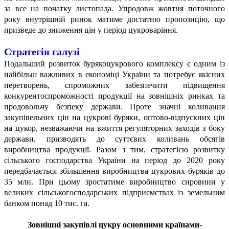
за все на початку листопада. Упродовж жовтня поточного
року внутрішній ринок матиме достатню пропозицію, що
призведе до зниження цін у період цукроваріння.
Стратегія галузі
Подальший розвиток бурякоцукрового комплексу є одним із
найбільш важливих в економіці України та потребує якісних
перетворень, спроможних забезпечити підвищення
конкурентоспроможності продукції на зовнішніх ринках та
продовольчу безпеку держави. Проте значні коливання
закупівельних цін на цукрові буряки, оптово-відпускних цін
на цукор, незважаючи на вжиття регуляторних заходів з боку
держави, призводять до суттєвих коливань обсягів
виробництва продукції. Разом з тим, стратегією розвитку
сільського господарства України на період до 2020 року
передбачається збільшення виробництва цукрових буряків до
35 млн. При цьому зростатиме виробництво сировини у
великих сільськогосподарських підприємствах із земельним
банком понад 10 тис. га.
Зовнішні закупівлі цукру основними країнами-