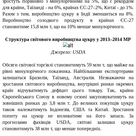
зростуть порівняно з минулорічними на 5%, що є рекордом
для країни, Таїланді - на 6%, країнах ЄС-27–2%, Китаї - до 1%.
Разом з тим, виробництво цукру в Індії зменшиться на 8%.
Виробництво солодкого продукту в країнах ЄС-27
становитиме 15,8 млн т, що на 10% менше минулорічного.
Структура світового виробництва цукру у 2013–2014 МР
Джерело: USDA
Обсяги світової торгівлі становитимуть 59 млн т, що майже на
рівні минулорічного показника. Найбільшими експортерами
залишаться Бразилія, Таїланд, Австралія. Незважаючи на
зростання світового виробництва, внутрішні ринки окремих
країн відчуватимуть дефіцит цього товару. Так, країни
Європейського Союзу в новому сезоні закуповуватимуть на
зовнішніх ринках до 3,8 млн т. До великих покупців цукру
також належатимуть Індонезія, США та Китай. Зростання
попиту на цукор не впливатиме на його запаси. За
прогнозами фахівців USDA, світові залишки цукру
становитимуть 38 млн т, що менше попередніх.