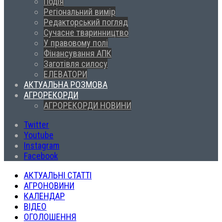
Подія
Регіональний вимір
Редакторський погляд
Сучасне тваринництво
У правовому полі
Фінансування АПК
Заготівля силосу
ЕЛЕВАТОРИ
АКТУАЛЬНА РОЗМОВА
АГРОРЕКОРДИ
АГРОРЕКОРДИ НОВИНИ
Twitter
Youtube
Instagram
Facebook
АКТУАЛЬНІ СТАТТІ
АГРОНОВИНИ
КАЛЕНДАР
ВІДЕО
ОГОЛОШЕННЯ