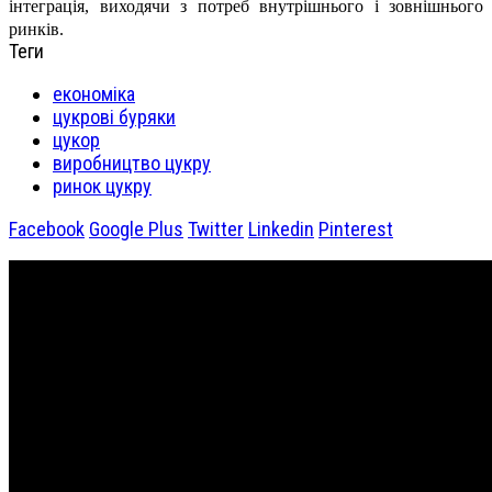
інтеграція, виходячи з потреб внутрішнього і зовнішнього
ринків.
Теги
економіка
цукрові буряки
цукор
виробництво цукру
ринок цукру
Facebook
Google Plus
Twitter
Linkedin
Pinterest