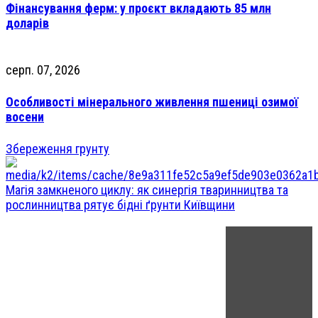
Фінансування ферм: у проєкт вкладають 85 млн
доларів
серп. 07, 2026
Особливості мінерального живлення пшениці озимої
восени
Збереження грунту
Магія замкненого циклу: як синергія тваринництва та
рослинництва рятує бідні ґрунти Київщини