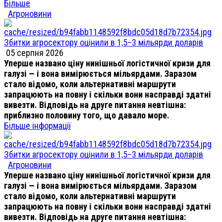
Більше
Агроновини
Збитки агросектору оцінили в 1,5–3 мільярди доларів
05 серпня 2026
Уперше названо ціну нинішньої логістичної кризи для
галузі — і вона вимірюється мільярдами. Заразом
стало відомо, коли альтернативні маршрути
запрацюють на повну і скільки вони насправді здатні
вивезти. Відповідь на друге питання невтішна:
приблизно половину того, що давало море.
Більше інформації
Збитки агросектору оцінили в 1,5–3 мільярди доларів
Агроновини
Уперше названо ціну нинішньої логістичної кризи для
галузі — і вона вимірюється мільярдами. Заразом
стало відомо, коли альтернативні маршрути
запрацюють на повну і скільки вони насправді здатні
вивезти. Відповідь на друге питання невтішна: