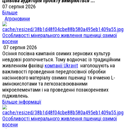
Цільова аудиторія проєкту вимірюється ...
07 серпня 2026
Більше
Агроновини
Особливості мінерального живлення пшениці озимої
восени
07 серпня 2026
Осіння посівна кампанія озимих зернових культур
невдовзі розпочнеться. Тому водночас із традиційним
живленням фахівці
компанії Ukravit
наголошують на
важливості проведення передпосівної обробки
насіннєвого матеріалу озимих пшениці та ячменю L-
амінокислотами та легкозасвоюваними
мікроелементами і на проведенні позакореневих
підживлень.
Більше інформації
Особливості мінерального живлення пшениці озимої
восени