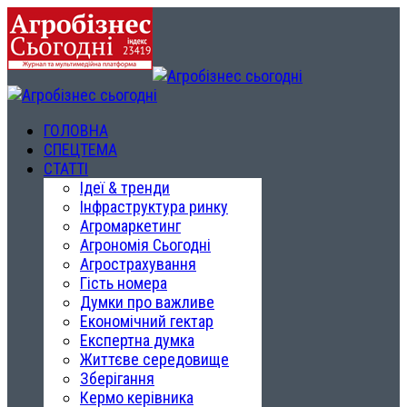
ГОЛОВНА
СПЕЦТЕМА
СТАТТІ
Ідеї & тренди
Інфраструктура ринку
Агромаркетинг
Агрономія Сьогодні
Агрострахування
Гість номера
Думки про важливе
Економічний гектар
Експертна думка
Життєве середовище
Зберігання
Кермо керівника