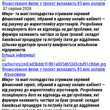
Фінансування ферм: у проєкт вкладають 85 млн доларів
07 серпня 2026
Мікро- та малі господарства отримали окремий
фінансовий сервіс, зібраний в одному онлайн-кабінеті —
від рахунку до маркетплейсу агротоварів. Розробники
позиціонують його як відповідь на дві проблеми, які
фермери називають частіше за брак грошей: складні
банківські процедури та потребу їхати до відділення.
Цільова аудиторія проєкту вимірюється мільйоном
підприємств.
Більше інформації
Фінансування ферм: у проєкт вкладають 85 млн доларів
Агроновини
Мікро- та малі господарства отримали окремий
фінансовий сервіс, зібраний в одному онлайн-кабінеті —
від рахунку до маркетплейсу агротоварів. Розробники
позиціонують його як відповідь на дві проблеми, які
фермери називають частіше за брак грошей: складні
банківські процедури та потребу їхати до відділення.