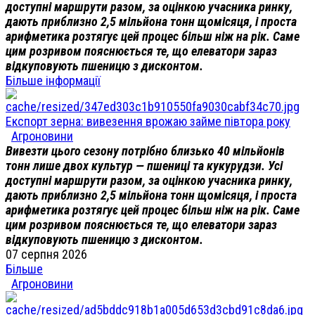
доступні маршрути разом, за оцінкою учасника ринку,
дають приблизно 2,5 мільйона тонн щомісяця, і проста
арифметика розтягує цей процес більш ніж на рік. Саме
цим розривом пояснюється те, що елеватори зараз
відкуповують пшеницю з дисконтом.
Більше інформації
Експорт зерна: вивезення врожаю займе півтора року
Агроновини
Вивезти цього сезону потрібно близько 40 мільйонів
тонн лише двох культур — пшениці та кукурудзи. Усі
доступні маршрути разом, за оцінкою учасника ринку,
дають приблизно 2,5 мільйона тонн щомісяця, і проста
арифметика розтягує цей процес більш ніж на рік. Саме
цим розривом пояснюється те, що елеватори зараз
відкуповують пшеницю з дисконтом.
07 серпня 2026
Більше
Агроновини