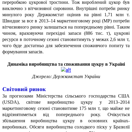
переробкою цукрової тростини. Тож вироблений цукор був
виключно з вітчизняної сировини. Внутрішні потреби ринку
минулого року Держкомстат оцінив на рівні 1,71 млн т.
Швидше за все в 2013–14 маркетинговому році (МР) потреби
вітчизняного ринку залишаться на попередньому рівні. Таким
чином, враховуючи перехідні запаси (886 тис. т), цукрові
ресурси в поточному сезоні становитимуть у межах 2,6 млн т,
чого буде достатньо для забезпечення споживчого попиту та
формування запасів.
Динаміка виробництва та споживання цукру в Україні
Джерело: Держкомстат України
Світовий ринок
За прогнозами Міністерства сільського господарства США
(USDA), світове виробництво цукру у 2013–2014
маркетинговому сезоні становитиме 175 млн т, що майже не
відрізнятиметься від попереднього року. Очікується
збільшення виробництва цукру в основних країнах-
виробниках. Обсяги виробництва солодкого піску у Бразилії