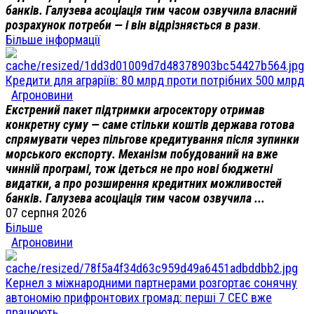
банків. Галузева асоціація тим часом озвучила власний
розрахунок потреби — і він відрізняється в рази
.
Більше інформації
Кредити для аграріїв: 80 млрд проти потрібних 500 млрд
Агроновини
Екстрений пакет підтримки агросектору отримав
конкретну суму — саме стільки коштів держава готова
спрямувати через пільгове кредитування після зупинки
морського експорту. Механізм побудований на вже
чинній програмі, тож ідеться не про нові бюджетні
видатки, а про розширення кредитних можливостей
банків. Галузева асоціація тим часом озвучила ...
07 серпня 2026
Більше
Агроновини
Кернел з міжнародними партнерами розгортає сонячну
автономію прифронтових громад: перші 7 СЕС вже
працюють.