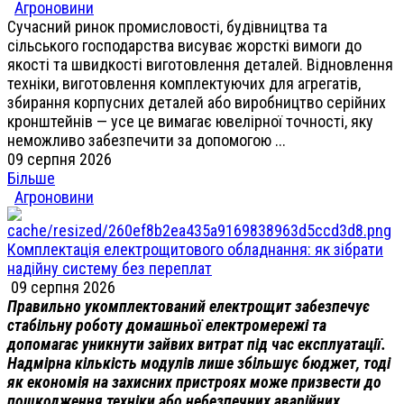
Агроновини
Сучасний ринок промисловості, будівництва та
сільського господарства висуває жорсткі вимоги до
якості та швидкості виготовлення деталей. Відновлення
техніки, виготовлення комплектуючих для агрегатів,
збирання корпусних деталей або виробництво серійних
кронштейнів — усе це вимагає ювелірної точності, яку
неможливо забезпечити за допомогою ...
09 серпня 2026
Більше
Агроновини
Комплектація електрощитового обладнання: як зібрати
надійну систему без переплат
09 серпня 2026
Правильно укомплектований електрощит забезпечує
стабільну роботу домашньої електромережі та
допомагає уникнути зайвих витрат під час експлуатації.
Надмірна кількість модулів лише збільшує бюджет, тоді
як економія на захисних пристроях може призвести до
пошкодження техніки або небезпечних аварійних