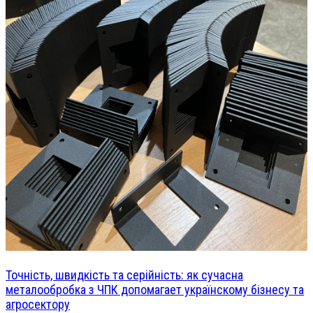
Точність, швидкість та серійність: як сучасна
металообробка з ЧПК допомагает українскому бізнесу та
агросектору