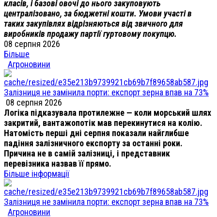
класів, і базові овочі до нього закуповують
централізовано, за бюджетні кошти. Умови участі в
таких закупівлях відрізняються від звичного для
виробників продажу партії гуртовому покупцю.
08 серпня 2026
Більше
Агроновини
Залізниця не замінила порти: експорт зерна впав на 73%
08 серпня 2026
Логіка підказувала протилежне — коли морський шлях
закритий, вантажопотік мав перекинутися на колію.
Натомість перші дні серпня показали найглибше
падіння залізничного експорту за останні роки.
Причина не в самій залізниці, і представник
перевізника назвав її прямо.
Більше інформації
Залізниця не замінила порти: експорт зерна впав на 73%
Агроновини