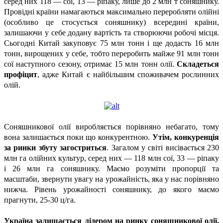
серед них 118 — сої, 13 — ріпаку, лише до 2 млн т соняшнику.
Провідні країни намагаються максимально переробляти олійні
(особливо це стосується соняшнику) всередині країни,
залишаючи у себе додану вартість та створюючи робочі місця.
Сьогодні Китай закуповує 75 млн тонн і ще додасть 16 млн
тонн, вирощених у себе, тобто переробить майже 91 млн тонн
сої наступного сезону, отримає 15 млн тонн олії.
Складеться
профіцит
, адже Китай є найбільшим споживачем рослинних
олій.
Соняшникової олії виробляється порівняно небагато, тому
вона залишається поки що конкурентною.
Утім, конкуренція
за ринки збуту загостриться
. Загалом у світі висівається 230
млн га олійних культур, серед них — 118 млн сої, 33 — ріпаку
і 26 млн га соняшнику. Маємо розуміти пропорції та
масштаби, звернути увагу на урожайність, яка у нас порівняно
нижча. Рівень урожайності соняшнику, до якого маємо
прагнути, 25-30 ц/га.
Україна залишається лідером на ринку соняшникової олії.