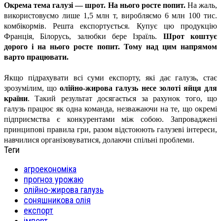
Окрема тема галузі — шрот. На нього росте попит.
На жаль,
використовуємо лише 1,5 млн т, виробляємо 6 млн 100 тис.
комбікормів. Решта експортується. Купує цю продукцію
Франція, Білорусь, залюбки бере Ізраїль.
Шрот коштує
дорого і на нього росте попит. Тому над цим напрямом
варто працювати.
Якщо підрахувати всі суми експорту, які дає галузь, стає
зрозумілим, що
олійно-жирова галузь несе золоті яйця для
країни
. Такий результат досягається за рахунок того, що
галузь працює як одна команда, незважаючи на те, що окремі
підприємства є конкурентами між собою. Запроваджені
принципові правила гри, разом відстоюють галузеві інтереси,
навчилися організовуватися, долаючи спільні проблеми.
Теги
агроекономіка
прогноз урожаю
олійно-жирова галузь
соняшникова олія
експорт
імпорт