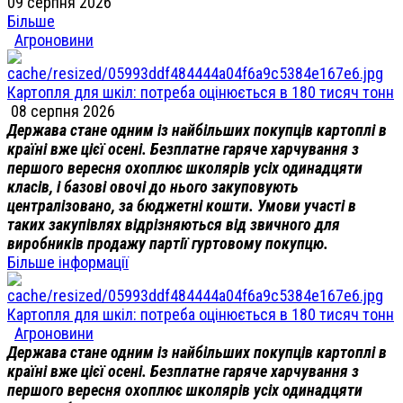
09 серпня 2026
Більше
Агроновини
Картопля для шкіл: потреба оцінюється в 180 тисяч тонн
08 серпня 2026
Держава стане одним із найбільших покупців картоплі в
країні вже цієї осені. Безплатне гаряче харчування з
першого вересня охоплює школярів усіх одинадцяти
класів, і базові овочі до нього закуповують
централізовано, за бюджетні кошти. Умови участі в
таких закупівлях відрізняються від звичного для
виробників продажу партії гуртовому покупцю.
Більше інформації
Картопля для шкіл: потреба оцінюється в 180 тисяч тонн
Агроновини
Держава стане одним із найбільших покупців картоплі в
країні вже цієї осені. Безплатне гаряче харчування з
першого вересня охоплює школярів усіх одинадцяти