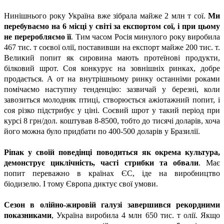
Нинішнього року Україна вже зібрала майже 2 млн т сої.
Ми
перебуваємо на 6 місці у світі за експортом сої, і при цьому
не переробляємо її
. Тим часом Росія минулого року виробила
467 тис. т соєвої олії, поставивши на експорт майже 200 тис. т.
Великий попит як сировина мають протеїнові продукти,
білковий шрот. Соя конкурує на зовнішніх ринках, добре
продається. А от на внутрішньому ринку останніми роками
помічаємо наступну тенденцію: зазвичай у березні, коли
завозиться молодняк птиці, створюється ажіотажний попит, і
соя різко підстрибує у ціні. Соєвий шрот у такий період при
курсі 8 грн/дол. коштував 8-8500, тобто до тисячі доларів, хоча
його можна було придбати по 400-500 доларів у Бразилії.
Ріпак у своїй поведінці поводиться як окрема культура,
демонструє циклічність, часті стрибки та обвали
. Має
попит переважно в країнах ЄС, іде на виробництво
біодизелю. І тому Європа диктує свої умови.
Сезон в олійно-жировій галузі завершився рекордними
показниками
, Україна виробила 4 млн 650 тис. т олії. Якщо