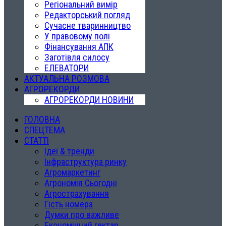
Регіональний вимір
Редакторський погляд
Сучасне тваринництво
У правовому полі
Фінансування АПК
Заготівля силосу
ЕЛЕВАТОРИ
АКТУАЛЬНА РОЗМОВА
АГРОРЕКОРДИ
АГРОРЕКОРДИ НОВИНИ
ГОЛОВНА
СПЕЦТЕМА
СТАТТІ
Ідеї & тренди
Інфраструктура ринку
Агромаркетинг
Агрономія Сьогодні
Агрострахування
Гість номера
Думки про важливе
Економічний гектар