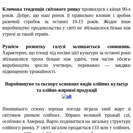
Ключова тенденція світового ринку
проявилася з кінця 90-х
років. Добре, що наш ринок її правильно вловив і зробив
разючий стрибок за останні 10-15 років. Жодне інше
виробництво продовольства у світі не збільшилося більш ніж
утричі за такий термін.
Рушієм розвитку галузі залишається соняшник.
Характерно, що площі під посіви цієї культури за останні роки
збільшилися трохи більше ніж удвічі, тим часом обсяги
виробництва зросли учетверо, переважно — завдяки
підвищенню урожайності.
Виробництво та експорт основних видів олійних культур
та олійно-жирової продукції
Нинішнього сезону хороша погода зіграла злий жарт зі
світовим ринком олійних. Зібрано великий урожай сої,
особливо в Америці. Варто подивитися на загальну структуру
олійного ринку. У світі загалом продається 133 млн т олійних,