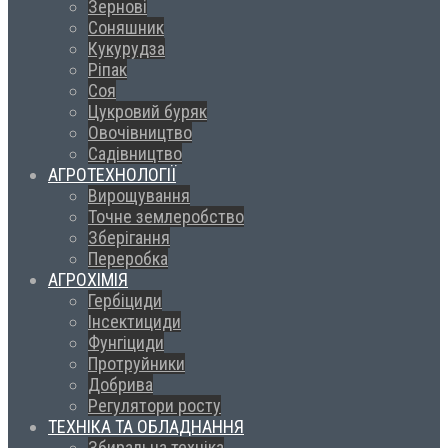
Зернові
Соняшник
Кукурудза
Ріпак
Соя
Цукровий буряк
Овочівництво
Садівництво
АГРОТЕХНОЛОГІЇ
Вирощування
Точне землеробство
Зберігання
Переробка
АГРОХІМІЯ
Гербіциди
Інсектициди
Фунгіциди
Протруйники
Добрива
Регулятори росту
ТЕХНІКА ТА ОБЛАДНАННЯ
Збиральна техніка