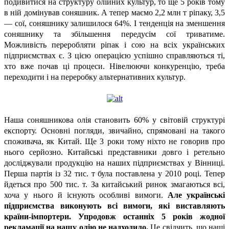
подивитися на структуру олійних культур, то ще 5 років тому
в ній домінував соняшник. А тепер маємо 2,2 млн т ріпаку, 3,5
— сої, соняшнику залишилося 64%. І тенденція на зменшення
соняшнику та збільшення передусім сої триватиме.
Можливість переробляти ріпак і сою на всіх українських
підприємствах є. З цією операцією успішно справляються ті,
хто вже почав ці процеси. Нівелюючи конкуренцію, треба
переходити і на переробку альтернативних культур.
Наша соняшникова олія становить 60% у світовій структурі
експорту. Основні погляди, звичайно, спрямовані на такого
споживача, як Китай. Ще 3 роки тому ніхто не говорив про
нього серйозно. Китайські представники довго і ретельно
досліджували продукцію на наших підприємствах у Вінниці.
Перша партія із 32 тис. т була поставлена у 2010 році. Тепер
йдеться про 500 тис. т. За китайський ринок змагаються всі,
хоча у нього й існують особливі вимоги.
Але українські
підприємства виконують всі вимоги, які виставляють
країни-імпортери. Упродовж останніх 5 років жодної
рекламації на нашу олію не надходило.
Це свідчить, що наші