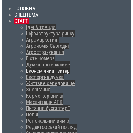
ГОЛОВНА
СПЕЦТЕМА
СТАТТІ
Ідеї & тренди
Інфраструктура ринку
Агромаркетинг
Агрономія Сьогодні
Агрострахування
Гість номера
Думки про важливе
Економічний гектар
Експертна думка
Життєве середовище
Зберігання
Кермо керівника
Механізація АПК
Питання бухгалтерії
Подія
Регіональний вимір
Редакторський погляд