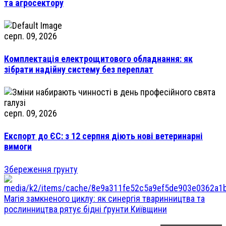
та агросектору
серп. 09, 2026
Комплектація електрощитового обладнання: як
зібрати надійну систему без переплат
серп. 09, 2026
Експорт до ЄС: з 12 серпня діють нові ветеринарні
вимоги
Збереження грунту
Магія замкненого циклу: як синергія тваринництва та
рослинництва рятує бідні ґрунти Київщини