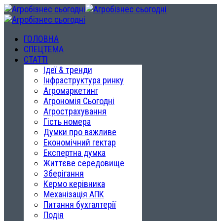
ГОЛОВНА
СПЕЦТЕМА
СТАТТІ
Ідеї & тренди
Інфраструктура ринку
Агромаркетинг
Агрономія Сьогодні
Агрострахування
Гість номера
Думки про важливе
Економічний гектар
Експертна думка
Життєве середовище
Зберігання
Кермо керівника
Механізація АПК
Питання бухгалтерії
Подія