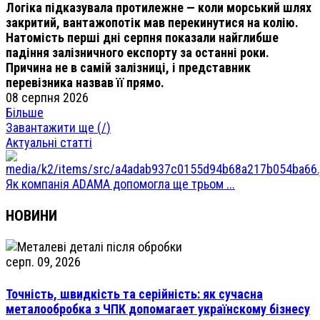
Логіка підказувала протилежне — коли морський шлях
закритий, вантажопотік мав перекинутися на колію.
Натомість перші дні серпня показали найглибше
падіння залізничного експорту за останні роки.
Причина не в самій залізниці, і представник
перевізника назвав її прямо.
08 серпня 2026
Більше
Завантажити ще (
/
)
Актуальні статті
Як компанія ADAMA допомогла ще трьом ...
НОВИНИ
серп. 09, 2026
Точність, швидкість та серійність: як сучасна
металообробка з ЧПК допомагает українскому бізнесу