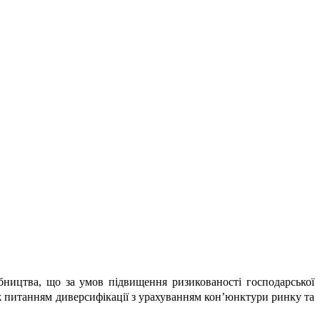
бництва, що за умов підвищення ризикованості господарської
кож питанням диверсифікації з урахуванням кон’юнктури ринку та