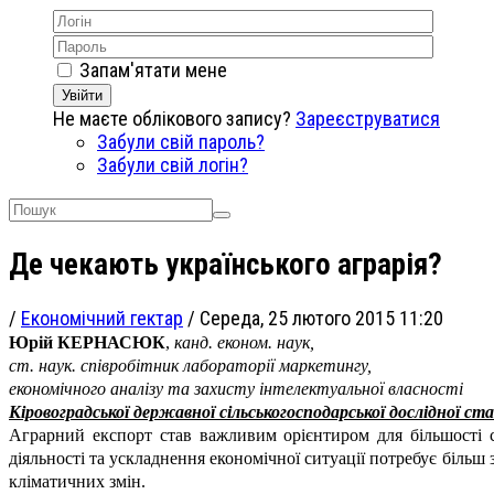
Запам'ятати мене
Увійти
Не маєте облікового запису?
Зареєструватися
Забули свій пароль?
Забули свій логін?
Де чекають українського аграрія?
/
Економічний гектар
/
Середа, 25 лютого 2015 11:20
Юрій КЕРНАСЮК
,
канд. економ. наук,
ст. наук. співробітник лабораторії маркетингу,
економічного аналізу та захисту інтелектуальної власності
Кіровоградської державної сільськогосподарської дослідної с
Аграрний експорт став важливим орієнтиром для більшості с
діяльності та ускладнення економічної ситуації потребує більш
кліматичних змін.