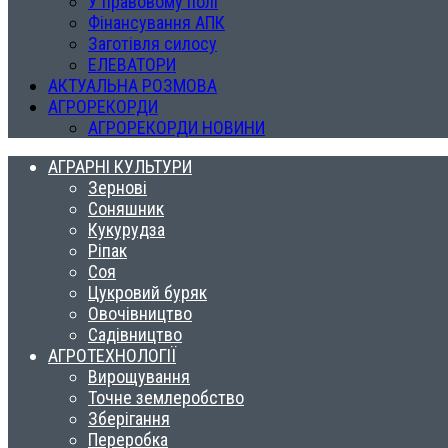
У правовому полі
Фінансування АПК
Заготівля силосу
ЕЛЕВАТОРИ
АКТУАЛЬНА РОЗМОВА
АГРОРЕКОРДИ
АГРОРЕКОРДИ НОВИНИ
АГРАРНІ КУЛЬТУРИ
Зернові
Соняшник
Кукурудза
Ріпак
Соя
Цукровий буряк
Овочівництво
Садівництво
АГРОТЕХНОЛОГІЇ
Вирощування
Точне землеробство
Зберігання
Переробка