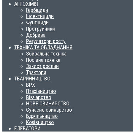
АГРОХІМІЯ
Гербіциди
Інсектициди
Фунгіциди
Протруйники
Добрива
Регулятори росту
ТЕХНІКА ТА ОБЛАДНАННЯ
Збиральна техніка
Посівна техніка
Захист рослин
Трактори
ТВАРИННИЦТВО
ВРХ
Птахівництво
Вівчарство
НОВЕ СВИНАРСТВО
Сучасне свинарство
Бджільництво
Козівництво
ЕЛЕВАТОРИ