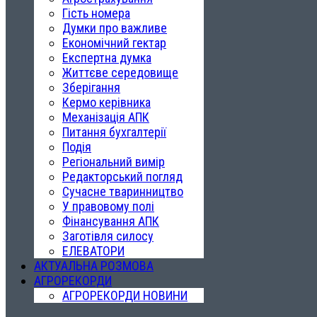
Гість номера
Думки про важливе
Економічний гектар
Експертна думка
Життєве середовище
Зберігання
Кермо керівника
Механізація АПК
Питання бухгалтерії
Подія
Регіональний вимір
Редакторський погляд
Сучасне тваринництво
У правовому полі
Фінансування АПК
Заготівля силосу
ЕЛЕВАТОРИ
АКТУАЛЬНА РОЗМОВА
АГРОРЕКОРДИ
АГРОРЕКОРДИ НОВИНИ