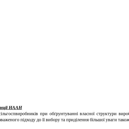
танції НААН
ільгоспвиробників при обґрунтуванні власної структури виро
 зваженого підходу до її вибору та приділення більшої уваги та