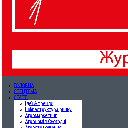
ГОЛОВНА
СПЕЦТЕМА
СТАТТІ
Ідеї & тренди
Інфраструктура ринку
Агромаркетинг
Агрономія Сьогодні
Агрострахування