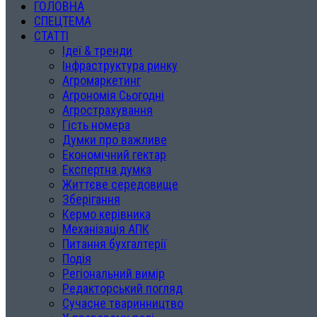
ГОЛОВНА
СПЕЦТЕМА
СТАТТІ
Ідеї & тренди
Інфраструктура ринку
Агромаркетинг
Агрономія Сьогодні
Агрострахування
Гість номера
Думки про важливе
Економічний гектар
Експертна думка
Життєве середовище
Зберігання
Кермо керівника
Механізація АПК
Питання бухгалтерії
Подія
Регіональний вимір
Редакторський погляд
Сучасне тваринництво