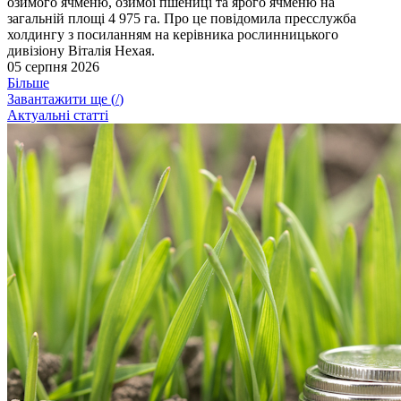
озимого ячменю, озимої пшениці та ярого ячменю на
загальній площі 4 975 га. Про це повідомила пресслужба
холдингу з посиланням на керівника рослинницького
дивізіону Віталія Нехая.
05 серпня 2026
Більше
Завантажити ще (
/
)
Актуальні статті