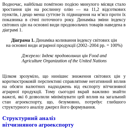
Водночас, найбільш помітною подією минулого місяця стало
зростання цін на рослинну олію — на 11,2 відсоткових
пунктів, і дещо менш суттєве їх підвищення на м’ясо проти їх
показника в січні поточного року. Динаміка зміни індексу
світових цін на основні види продовольчих товарів наведена в
діаграмі 1.
Діаграма 1.
Динаміка коливання індексу світових цін
на основні види аграрної продукції (2002–2004 рр. = 100%)
Джерело: Індекс продовольчих цін Food and
Agriculture Organization of the United Nations
Цілком зрозуміло, що нинішнє зниження світових цін у
короткостроковій перспективі справлятиме негативний вплив
на обсяги валютних надходжень від експорту вітчизняної
аграрної продукції. Тому сьогодні вкрай важливо знайти
важелі, які б дозволили мінімізувати цей вплив на загальний
стан агроекспорту, що, безумовно, потребує глибшого
структурного аналізу джерел його формування.
Структурний аналіз
вітчизняного агроекспорту