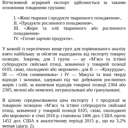
Вітчизняний аграрний експорт здійснюється за такими
основними товарними групами:
I. «Живі тварини і продукти тваринного походження»,
II. «Продукти рослинного походження»,
III. «Жири та олії тваринного або рослинного
походження»
IV. «Готові харчові продукти».
У кожній із перелічених вище груп для порівняльного аналізу
взято найбільшу за обсягом надходжень від експорту товарну
позицію. Зокрема, для I групи — це «М’ясо та їстівні
субпродукти свійської птиці, зазначеної у товарній позиції
0105, свіжі, охолоджені або морожені», для ІІ — «Кукурудза»,
ІІІ — «Олія соняшникова» і IV — Макуха та інші тверді
відходи і залишки, одержані під час добування рослинних
жирів і олій, за винятком відходів товарної позиції 2304 або
2305, мелені або немелені, негранульовані або гранульовані.
В цілому середньозважена ціна експорту 1 т продукції за
товарною позицією «М’ясо та їстівні субпродукти свійської
птиці, зазначеної у товарній позиції 0105, свіжі, охолоджені
або морожені» в січні 2016 р. становила 1406 дол. США проти
1452 дол. США в аналогічному періоді 2015 р., що на 3,2%
менше (діагр. 2).