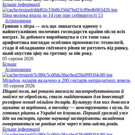
Більше інформації
Ціна молока впала до 14 грн при собівартості 13
Агроновини
Гривня з літра — ось що лишається одному з
найпотужніших молочних господарств країни після всіх
витрат. За добового виробництва в сто тонн така
арифметика виглядає особливо промовисто: технології,
стадо й обладнання світового рівня не рятують від ринку,
який опустив ціну на третину за пів року.
05 серпня 2026
Більше
Агроновини
Мільйон доларів вкладено в 200 гектарів непридатних земель
05 серпня 2026
Піщані поля, які роками вважали малопродуктивними й
майже не обробляли, стали майданчиком для інвестиції
розміром понад мільйон доларів. Культуру для них довелося
шукати за кордоном, а техніку — конструювати з нуля, бо
готових рішень в Україні не існувало. Перший урожай уже
йде на експорт, проте науковці застерігають: вкладення
повертаються не раніше ніж через п'ять-шість років.
Більше інформації