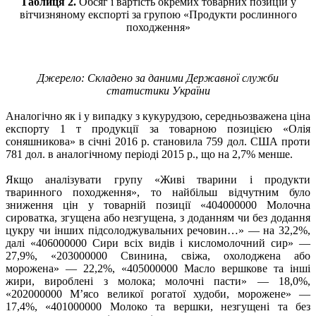
Таблиця 2.
Обсяг і вартість окремих товарних позицій у
вітчизняному експорті за групою «Продукти рослинного
походження»
Джерело: Складено за даними Державної служби
статистики України
Аналогічно як і у випадку з кукурудзою, середньозважена ціна
експорту 1 т продукції за товарною позицією «Олія
соняшникова» в січні 2016 р. становила 759 дол. США проти
781 дол. в аналогічному періоді 2015 р., що на 2,7% менше.
Якщо аналізувати групу «Живі тварини і продукти
тваринного походження», то найбільш відчутним було
зниження цін у товарній позиції «404000000 Молочна
сироватка, згущена або незгущена, з доданням чи без додання
цукру чи інших підсолоджувальних речовин…» — на 32,2%,
далі «406000000 Сири всіх видів і кисломолочний сир» —
27,9%, «203000000 Свинина, свіжа, охолоджена або
морожена» — 22,2%, «405000000 Масло вершкове та інші
жири, вироблені з молока; молочні пасти» — 18,0%,
«202000000 М’ясо великої рогатої худоби, морожене» —
17,4%, «401000000 Молоко та вершки, незгущені та без