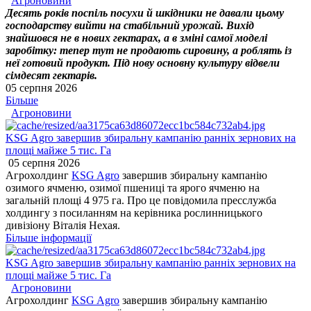
Агроновини
Десять років поспіль посухи й шкідники не давали цьому
господарству вийти на стабільний урожай. Вихід
знайшовся не в нових гектарах, а в зміні самої моделі
заробітку: тепер тут не продають сировину, а роблять із
неї готовий продукт. Під нову основну культуру відвели
сімдесят гектарів.
05 серпня 2026
Більше
Агроновини
KSG Agro завершив збиральну кампанію ранніх зернових на
площі майже 5 тис. Га
05 серпня 2026
Агрохолдинг
KSG Agro
завершив збиральну кампанію
озимого ячменю, озимої пшениці та ярого ячменю на
загальній площі 4 975 га. Про це повідомила пресслужба
холдингу з посиланням на керівника рослинницького
дивізіону Віталія Нехая.
Більше інформації
KSG Agro завершив збиральну кампанію ранніх зернових на
площі майже 5 тис. Га
Агроновини
Агрохолдинг
KSG Agro
завершив збиральну кампанію