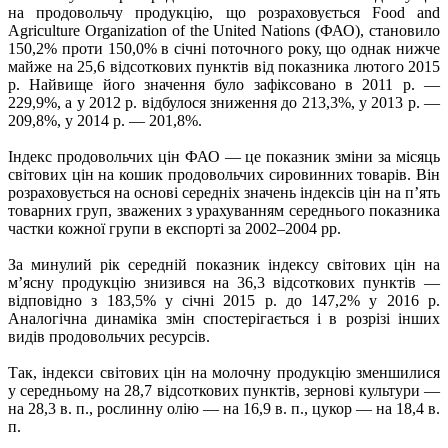
на продовольчу продукцію, що розраховується Food and
Agriculture Organization of the United Nations (ФАО), становило
150,2% проти 150,0% в січні поточного року, що однак нижче
майже на 25,6 відсоткових пунктів від показника лютого 2015
р. Найвище його значення було зафіксовано в 2011 р. —
229,9%, а у 2012 р. відбулося зниження до 213,3%, у 2013 р. —
209,8%, у 2014 р. — 201,8%.
Індекс продовольчих цін ФАО — це показник зміни за місяць
світових цін на кошик продовольчих сировинних товарів. Він
розраховується на основі середніх значень індексів цін на п’ять
товарних груп, зважених з урахуванням середнього показника
частки кожної групи в експорті за 2002–2004 рр.
За минулий рік середній показник індексу світових цін на
м’ясну продукцію знизився на 36,3 відсоткових пунктів —
відповідно з 183,5% у січні 2015 р. до 147,2% у 2016 р.
Аналогічна динаміка змін спостерігається і в розрізі інших
видів продовольчих ресурсів.
Так, індекси світових цін на молочну продукцію зменшилися
у середньому на 28,7 відсоткових пунктів, зернові культури —
на 28,3 в. п., рослинну олію — на 16,9 в. п., цукор — на 18,4 в.
п.