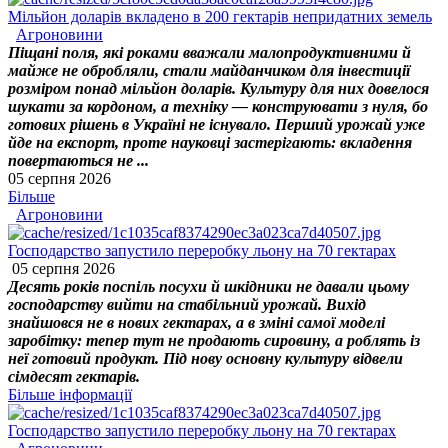
Мільйон доларів вкладено в 200 гектарів непридатних земель
Агроновини
Піщані поля, які роками вважали малопродуктивними й
майже не обробляли, стали майданчиком для інвестиції
розміром понад мільйон доларів. Культуру для них довелося
шукати за кордоном, а техніку — конструювати з нуля, бо
готових рішень в Україні не існувало. Перший урожай уже
йде на експорт, проте науковці застерігають: вкладення
повертаються не ...
05 серпня 2026
Більше
Агроновини
Господарство запустило переробку льону на 70 гектарах
05 серпня 2026
Десять років поспіль посухи й шкідники не давали цьому
господарству вийти на стабільний урожай. Вихід
знайшовся не в нових гектарах, а в зміні самої моделі
заробітку: тепер тут не продають сировину, а роблять із
неї готовий продукт. Під нову основну культуру відвели
сімдесят гектарів.
Більше інформації
Господарство запустило переробку льону на 70 гектарах