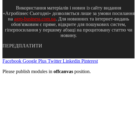
Використання матеріалів і новин із сайту видання
«Агробізнес Сьогодні» дозволяється лише за умови посилання
на
agro-business.com.ua
. Для новинних та інтернет-видань
обов'язковим є пряме, відкрите для пошукових систем,
гіперпосилання у першому абзаці на процитовану статтю чи
новину.
ПЕРЕДПЛАТИТИ
Facebook
Google Plus
Twitter
Linkedin
Pinterest
Please publish modules in
offcanvas
position.