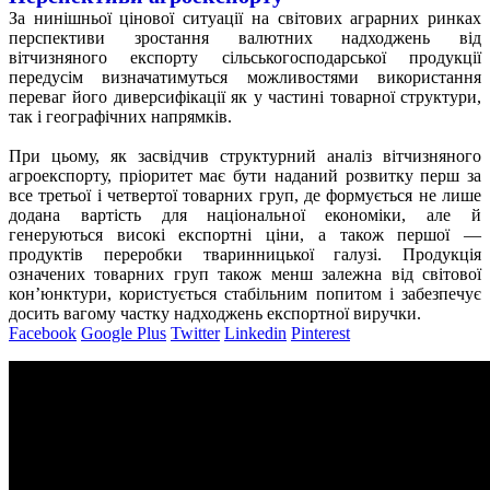
За нинішньої цінової ситуації на світових аграрних ринках
перспективи зростання валютних надходжень від
вітчизняного експорту сільськогосподарської продукції
передусім визначатимуться можливостями використання
переваг його диверсифікації як у частині товарної структури,
так і географічних напрямків.
При цьому, як засвідчив структурний аналіз вітчизняного
агроекспорту, пріоритет має бути наданий розвитку перш за
все третьої і четвертої товарних груп, де формується не лише
додана вартість для національної економіки, але й
генеруються високі експортні ціни, а також першої —
продуктів переробки тваринницької галузі. Продукція
означених товарних груп також менш залежна від світової
кон’юнктури, користується стабільним попитом і забезпечує
досить вагому частку надходжень експортної виручки.
Facebook
Google Plus
Twitter
Linkedin
Pinterest