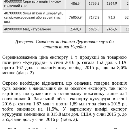
Джерело: Складено за даними Державної служби
статистики України
Середньозважена ціна експорту 1 т продукції за товарною
позицією «Кукурудза» в січні 2016 р. сягала 152 дол. США
проти 167 дол. в аналогічному періоді 2015 р., що на 8,6%
менше (діагр. 2).
Окремо необхідно відзначити, що означена товарна позиція
була однією з найбільших як за обсягом експорту, так його
вартістю, поступаючись в останньому показнику лише олії
соняшниковій. Загальний обсяг експорту кукурудзи в січні
2016 р. сягнув 1,67 млн т проти 1,89 млн т за січень 2015 р.,
тобто знизився на 11,5%. У вартісному вимірі експорт
кукурудзи зменшився із 315,8 млн дол. США у січні 2015 р. до
255,3 млн дол. у січні 2016 р. (табл. 2).