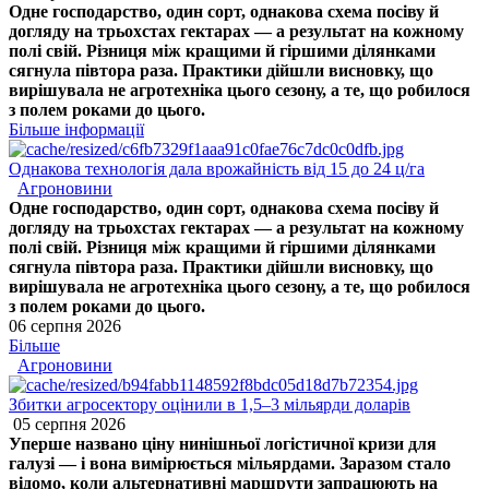
Одне господарство, один сорт, однакова схема посіву й
догляду на трьохстах гектарах — а результат на кожному
полі свій. Різниця між кращими й гіршими ділянками
сягнула півтора раза. Практики дійшли висновку, що
вирішувала не агротехніка цього сезону, а те, що робилося
з полем роками до цього.
Більше інформації
Однакова технологія дала врожайність від 15 до 24 ц/га
Агроновини
Одне господарство, один сорт, однакова схема посіву й
догляду на трьохстах гектарах — а результат на кожному
полі свій. Різниця між кращими й гіршими ділянками
сягнула півтора раза. Практики дійшли висновку, що
вирішувала не агротехніка цього сезону, а те, що робилося
з полем роками до цього.
06 серпня 2026
Більше
Агроновини
Збитки агросектору оцінили в 1,5–3 мільярди доларів
05 серпня 2026
Уперше названо ціну нинішньої логістичної кризи для
галузі — і вона вимірюється мільярдами. Заразом стало
відомо, коли альтернативні маршрути запрацюють на