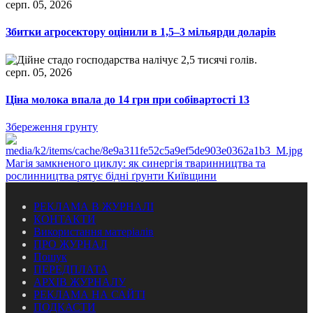
серп. 05, 2026
Збитки агросектору оцінили в 1,5–3 мільярди доларів
серп. 05, 2026
Ціна молока впала до 14 грн при собівартості 13
Збереження грунту
Магія замкненого циклу: як синергія тваринництва та
рослинництва рятує бідні ґрунти Київщини
РЕКЛАМА В ЖУРНАЛІ
КОНТАКТИ
Використання матеріалів
ПРО ЖУРНАЛ
Пошук
ПЕРЕДПЛАТА
АРХІВ ЖУРНАЛУ
РЕКЛАМА НА САЙТІ
ПОДКАСТИ