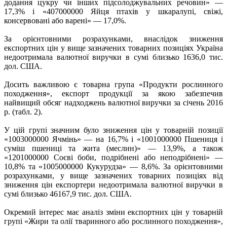
додання цукру чи інших підсолоджувальних речовин» —
17,3% і «407000000 Яйця птахів у шкаралупі, свіжі,
консервовані або варені» — 17,0%.
За орієнтовними розрахунками, внаслідок зниження
експортних цін у вище зазначених товарних позиціях Україна
недоотримала валютної виручки в сумі близько 1636,0 тис.
дол. США.
Досить важливою є товарна група «Продукти рослинного
походження», експорт продукції за якою забезпечив
найвищий обсяг надходжень валютної виручки за січень 2016
р. (табл. 2).
У цій групі значним було зниження цін у товарній позиції
«1003000000 Ячмінь» — на 16,7% і «1001000000 Пшениця і
суміш пшениці та жита (меслин)» — 13,9%, а також
«1201000000 Соєві боби, подрібнені або неподрібнені» —
10,8% та «1005000000 Кукурудза» — 8,6%. За орієнтовними
розрахунками, у вище зазначених товарних позиціях від
зниження цін експортери недоотримала валютної виручки в
сумі близько 46167,9 тис. дол. США.
Окремий інтерес має аналіз зміни експортних цін у товарній
групі «Жири та олії тваринного або рослинного походження»,