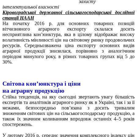
захисту
інтелектуальної власності
Кіровоградської державної сільськогосподарської дослідної
станції НААН
На початку 2016 р. для основних товарних позицій
вітчизняного аграрного експорту склалася досить
несприятлива кон’юнктура, яка в цілому відображає високу
волативність мінливості цін на світовому ринку продовольчих
ресурсів. Середньозважена ціна експорту основних видів
аграрної продукції знизилася, порівняно з аналогічним
періодом минулого року, в різних товарних групах від 5 до
30%.
Світова кон’юнктура і ціни
на аграрну продукцію
Стійка тенденція, на яку сьогодні звертають увагу більшість
експертів та аналітиків аграрного ринку як в Україні, так і за її
межами, безпосередньо пов’язана з досить тривалим
зниженням світових цін на сільськогосподарську продукцію, а
також їх значним коливанням впродовж останніх 4–5 років
спостережень.
У лютому 2016 р. середнє значення комплексного індексу цін