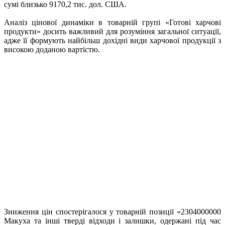
сумі близько 9170,2 тис. дол. США.
Аналіз цінової динаміки в товарній групі «Готові харчові
продукти» досить важливий для розуміння загальної ситуації,
адже її формують найбільш дохідні види харчової продукції з
високою доданою вартістю.
Зниження цін спостерігалося у товарній позиції «2304000000
Макуха та iншi твердi вiдходи i залишки, одержанi пiд час