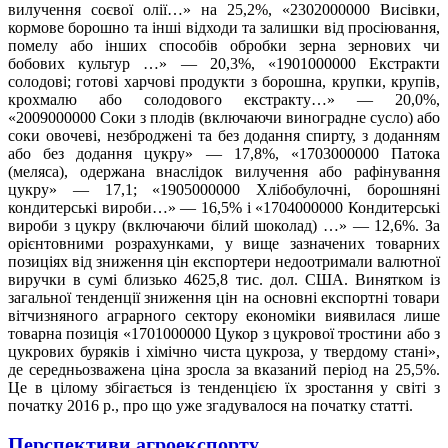
вилучення соєвої олiї…» на 25,2%, «2302000000 Висівки,
кормове борошно та інші відходи та залишки від просіювання,
помелу або інших способів обробки зерна зернових чи
бобових культур …» — 20,3%, «1901000000 Екстракти
солодові; готові харчові продукти з борошна, крупки, крупів,
крохмалю або солодового екстракту…» — 20,0%,
«2009000000 Соки з плодів (включаючи виноградне сусло) або
соки овочеві, незброджені та без додання спирту, з доданням
або без додання цукру» — 17,8%, «1703000000 Патока
(меляса), одержана внаслідок вилучення або рафінування
цукру» — 17,1; «1905000000 Хлібобулочні, борошняні
кондитерські вироби…» — 16,5% і «1704000000 Кондитерські
вироби з цукру (включаючи білий шоколад) …» — 12,6%. За
орієнтовними розрахунками, у вище зазначених товарних
позиціях від зниження цін експортери недоотримали валютної
виручки в сумі близько 4625,8 тис. дол. США. Винятком із
загальної тенденції зниження цін на основні експортні товари
вітчизняного аграрного сектору економіки виявилася лише
товарна позиція «1701000000 Цукор з цукрової тростини або з
цукрових буряків і хімічно чиста цукроза, у твердому стані»,
де середньозважена ціна зросла за вказаний період на 25,5%.
Це в цілому збігається із тенденцією їх зростання у світі з
початку 2016 р., про що уже згадувалося на початку статті.
Перспективи агроекспорту