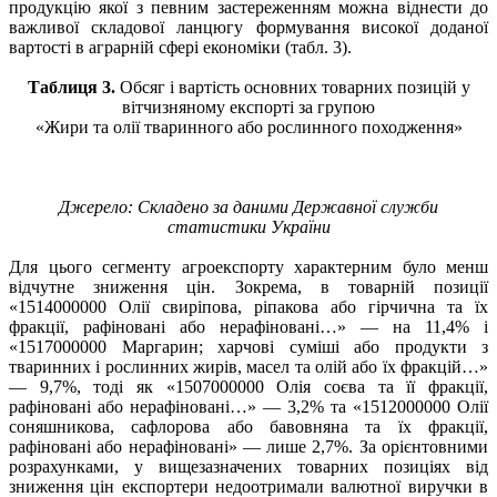
продукцію якої з певним застереженням можна віднести до
важливої складової ланцюгу формування високої доданої
вартості в аграрній сфері економіки (табл. 3).
Таблиця 3.
Обсяг і вартість основних товарних позицій у
вітчизняному експорті за групою
«Жири та олії тваринного або рослинного походження»
Джерело: Складено за даними Державної служби
статистики України
Для цього сегменту агроекспорту характерним було менш
відчутне зниження цін. Зокрема, в товарній позиції
«1514000000 Олії свиріпова, ріпакова або гірчична та їх
фракції, рафіновані або нерафіновані…» — на 11,4% і
«1517000000 Маргарин; харчові суміші або продукти з
тваринних і рослинних жирів, масел та олій або їх фракцій…»
— 9,7%, тоді як «1507000000 Олія соєва та її фракції,
рафіновані або нерафіновані…» — 3,2% та «1512000000 Олії
соняшникова, сафлорова або бавовняна та їх фракції,
рафіновані або нерафіновані» — лише 2,7%. За орієнтовними
розрахунками, у вищезазначених товарних позиціях від
зниження цін експортери недоотримали валютної виручки в