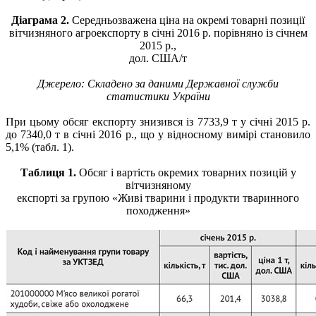
Діаграма 2.
Середньозважена ціна на окремі товарні позиції
вітчизняного агроекспорту в січні 2016 р. порівняно із січнем
2015 р.,
дол. США/т
Джерело: Складено за даними Державної служби
статистики України
При цьому обсяг експорту знизився із 7733,9 т у січні 2015 р.
до 7340,0 т в січні 2016 р., що у відносному вимірі становило
5,1% (табл. 1).
Таблиця 1.
Обсяг і вартість окремих товарних позицій у
вітчизняному
експорті за групою «Живі тварини і продукти тваринного
походження»