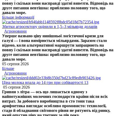
повну і скільки вони насправді здатні вивезти. Відповідь на
друге питання невтішна: приблизно половину того, що
давало море.
Більше інформації
Збитки агросектору оцінили в 1,5–3 мільярди доларів
Агроновини
Уперше названо ціну нинішньої логістичної кризи для
галузі — і вона вимірюється мільярдами. Заразом стало
відомо, коли альтернативні маршрути запрацюють на
повну і скільки вони насправді здатні вивезти. Відповідь на
друге питання невтішна: приблизно половину того, що
давало море.
05 серпня 2026
Більше
Агроновини
Ціна молока впала до 14 грн при собівартості 13
05 серпня 2026
Гривня з літра — ось що лишається одному з
найпотужніших молочних господарств країни після всіх
витрат. За добового виробництва в сто тонн така
арифметика виглядає особливо промовисто: технології,
стадо й обладнання світового рівня не рятують від ринку,
який опустив ціну на третину за пів року.