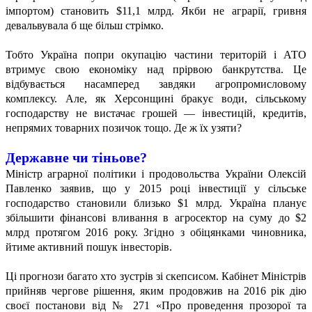
імпортом) становить $11,1 млрд. Якби не аграрії, гривня
девальвувала б ще більш стрімко.
Тобто Україна попри окупацію частини територій і АТО
втримує свою економіку над прірвою банкрутства. Це
відбувається насамперед завдяки агропромисловому
комплексу. Але, як Херсонщині бракує води, сільському
господарству не вистачає грошей — інвестицій, кредитів,
непрямих товарних позичок тощо. Де ж їх узяти?
Державне чи тіньове?
Міністр аграрної політики і продовольства України Олексій
Павленко заявив, що у 2015 році інвестиції у сільське
господарство становили близько $1 млрд. Україна планує
збільшити фінансові вливання в агросектор на суму до $2
млрд протягом 2016 року. Згідно з обіцянками чиновника,
йтиме активний пошук інвесторів.
Ці прогнози багато хто зустрів зі скепсисом. Кабінет Міністрів
прийняв чергове рішення, яким продовжив на 2016 рік дію
своєї постанови від № 271 «Про проведення прозорої та