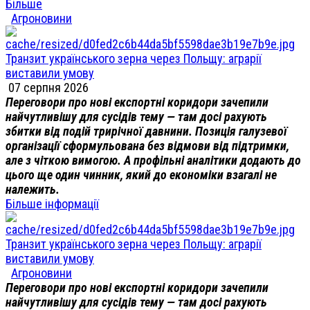
Більше
Агроновини
Транзит українського зерна через Польщу: аграрії
виставили умову
07 серпня 2026
Переговори про нові експортні коридори зачепили
найчутливішу для сусідів тему — там досі рахують
збитки від подій трирічної давнини. Позиція галузевої
організації сформульована без відмови від підтримки,
але з чіткою вимогою. А профільні аналітики додають до
цього ще один чинник, який до економіки взагалі не
належить.
Більше інформації
Транзит українського зерна через Польщу: аграрії
виставили умову
Агроновини
Переговори про нові експортні коридори зачепили
найчутливішу для сусідів тему — там досі рахують