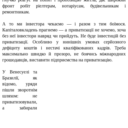
фронт робіт ріелтерам, нотаріусам, будівельникам і
ремонтникам.
А то ми інвестора чекаємо — і разом з тим боїмося.
Капіталовкладень прагнемо — а приватизації не хочемо, хоча
без неї інвестори навряд чи прийдуть. Не буде інвестицій без
приватизації. Особливо у нинішніх умовах серйозного
дефіциту коштів і нестачі кваліфікованих кадрів. Треба
максимально швидко й прозоро, не боячись міжнародних
грошодавців, виставити підприємства на приватизацію.
У Венесуелі та
Бразилії, як
відомо, уряди
пішли зворотнім
шляхом: не
приватизовували,
а забирали