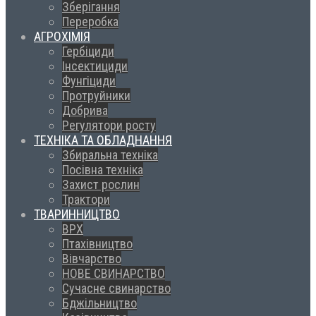
Зберігання
Переробка
АГРОХІМІЯ
Гербіциди
Інсектициди
Фунгіциди
Протруйники
Добрива
Регулятори росту
ТЕХНІКА ТА ОБЛАДНАННЯ
Збиральна техніка
Посівна техніка
Захист рослин
Трактори
ТВАРИННИЦТВО
ВРХ
Птахівництво
Вівчарство
НОВЕ СВИНАРСТВО
Сучасне свинарство
Бджільництво