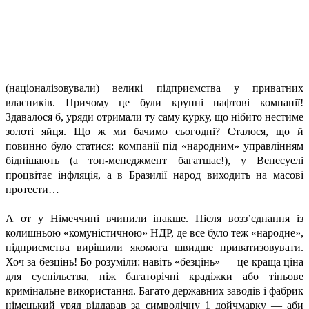
(націоналізовували) великі підприємства у приватних
власників. Причому це були крупні нафтові компанії!
Здавалося б, уряди отримали ту саму курку, що нібито нестиме
золоті яйця. Що ж ми бачимо сьогодні? Сталося, що й
повинно було статися: компанії під «народним» управлінням
біднішають (а топ-менеджмент багатшає!), у Венесуелі
процвітає інфляція, а в Бразилії народ виходить на масові
протести…
А от у Німеччині вчинили інакше. Після возз’єднання із
колишньою «комуністичною» НДР, де все було теж «народне»,
підприємства вирішили якомога швидше приватизовувати.
Хоч за безцінь! Бо розуміли: навіть «безцінь» — це краща ціна
для суспільства, ніж багаторічні крадіжки або тіньове
кримінальне використання. Багато державних заводів і фабрик
німецький уряд віддавав за символічну 1 дойчмарку — аби