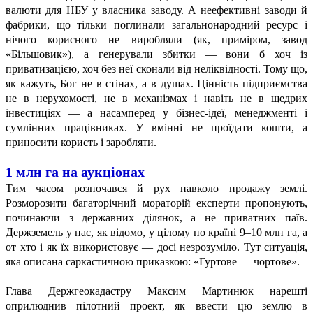
валюти для НБУ у власника заводу. А неефективні заводи й
фабрики, що тільки поглинали загальнонародний ресурс і
нічого корисного не виробляли (як, приміром, завод
«Більшовик»), а генерували збитки — вони б хоч із
приватизацією, хоч без неї сконали від неліквідності. Тому що,
як кажуть, Бог не в стінах, а в душах. Цінність підприємства
не в нерухомості, не в механізмах і навіть не в щедрих
інвестиціях — а насамперед у бізнес-ідеї, менеджменті і
сумлінних працівниках. У вмінні не проїдати кошти, а
приносити користь і заробляти.
1 млн га на аукціонах
Тим часом розпочався й рух навколо продажу землі.
Розморозити багаторічний мораторій експерти пропонують,
починаючи з державних ділянок, а не приватних паїв.
Держземель у нас, як відомо, у цілому по країні 9–10 млн га, а
от хто і як їх використовує — досі незрозуміло. Тут ситуація,
яка описана саркастичною приказкою: «Гуртове — чортове».
Глава Держгеокадастру Максим Мартинюк нарешті
оприлюднив пілотний проект, як ввести цю землю в