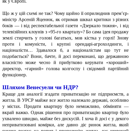
як у Європі.
Що ж у цій схемі не так? Чому щойно її оприлюднив прем’єр-
міністр Арсеній Яценюк, як отримав шквал критики з різних
боків — і від респектабельної газети «Дзеркало тижня», і від
телевізійних клоунів з «95-го кварталу»? Бо сама ідея продажу
землі стирчить у голові багатьох, мов кістка у горлі! Знову
проти і комуністи, і крупні орендарі-агрохолдинги, і
націоналісти… Здавалося б, а націоналістам що тут не
подобається? Вони, бачте, й досі переконані, що державною
власністю може чесно й прибутково керувати «хороший»
директор, «гарний» голова колгоспу і свідомий партійний
функціонер.
Шляхом Венесуели
чи НДР?
Краще для аналогії згадати приватизацію не підприємств, а
житла. В УРСР майже все житло належало державі, особливо
у містах. Продати квартиру було неможливо, обміняти —
вкрай важко. Однак рішення про приватизацію квартир було
ухвалено швидко, майже без дискусій. І хоча й досі є у декого
неприватизовані комірки, але давно діє ринок житла, який
гнучко реагує на попит і пропозицію житла, дає широкий