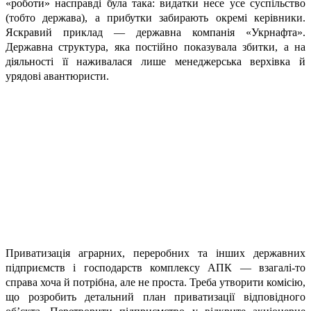
«роботи» насправді була така: видатки несе усе суспільство
(тобто держава), а прибутки забирають окремі керівники.
Яскравий приклад — державна компанія «Укрнафта».
Державна структура, яка постійно показувала збитки, а на
діяльності її наживалася лише менеджерська верхівка й
урядові авантюристи.
Приватизація аграрних, переробних та інших державних
підприємств і господарств комплексу АПК — взагалі-то
справа хоча й потрібна, але не проста. Треба утворити комісію,
що розробить детальний план приватизації відповідного