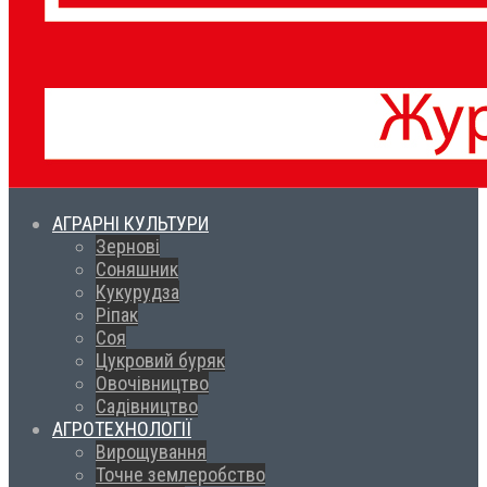
АГРАРНІ КУЛЬТУРИ
Зернові
Соняшник
Кукурудза
Ріпак
Соя
Цукровий буряк
Овочівництво
Садівництво
АГРОТЕХНОЛОГІЇ
Вирощування
Точне землеробство