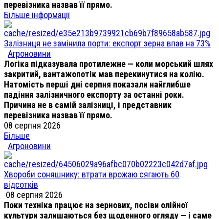
перевізника назвав її прямо.
Більше інформації
Залізниця не замінила порти: експорт зерна впав на 73%
Агроновини
Логіка підказувала протилежне — коли морський шлях
закритий, вантажопотік мав перекинутися на колію.
Натомість перші дні серпня показали найглибше
падіння залізничного експорту за останні роки.
Причина не в самій залізниці, і представник
перевізника назвав її прямо.
08 серпня 2026
Більше
Агроновини
Хвороби соняшнику: втрати врожаю сягають 60
відсотків
08 серпня 2026
Поки техніка працює на зернових, посіви олійної
культури залишаються без щоденного огляду — і саме