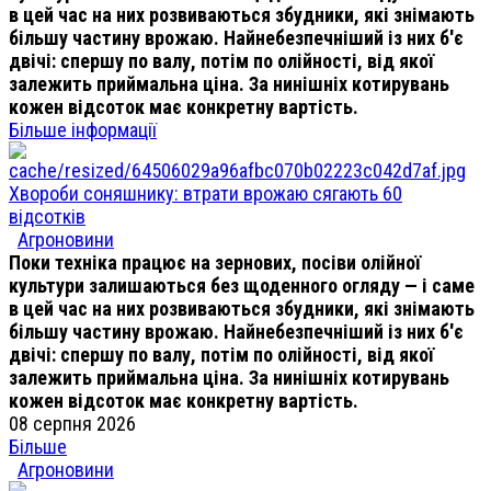
в цей час на них розвиваються збудники, які знімають
більшу частину врожаю. Найнебезпечніший із них б'є
двічі: спершу по валу, потім по олійності, від якої
залежить приймальна ціна. За нинішніх котирувань
кожен відсоток має конкретну вартість.
Більше інформації
Хвороби соняшнику: втрати врожаю сягають 60
відсотків
Агроновини
Поки техніка працює на зернових, посіви олійної
культури залишаються без щоденного огляду — і саме
в цей час на них розвиваються збудники, які знімають
більшу частину врожаю. Найнебезпечніший із них б'є
двічі: спершу по валу, потім по олійності, від якої
залежить приймальна ціна. За нинішніх котирувань
кожен відсоток має конкретну вартість.
08 серпня 2026
Більше
Агроновини