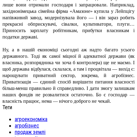
лише вони отримали господаря і запрацювали. Наприклад,
західнонімецька сімейна фірма «Амазоне» купила у Лейпцігу
напівживий завод, модернізувала його — і він зараз робить
прекрасні обприскувачі, сівалки, культиватори, плуги…
Приносить зарплату робітникам, прибутки власникам і
податки державі.
Ну, а в нашій економіці сьогодні аж надто багато усього
державного. Тоді як самої міцної й адекватної держави (як
власника, розпорядника чи хоча б контролера) ще не маємо. І
щоб держава відбулася, склалася, а там і процвітала — вихід є:
нарощувати приватний сектор, зокрема, й агробізнес.
Приватизація — єдиний спосіб вирішити питання власності
більш-менш правильно й справедливо. І дати змогу залишкам
наших фондів не розвалитися остаточно. Бо є господар —
власність працює, нема — нічого доброго не чекай.
Теги
агроекономіка
агробізнес
продаж землі