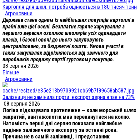
Картопля для шкіл: потреба оцінюється в 180 тисяч тонн
Агроновини
Держава стане одним із найбільших покупців картоплі в
країні вже цієї осені. Безплатне гаряче харчування з
першого вересня охоплює школярів усіх одинадцяти
класів, і базові овочі до нього закуповують
централізовано, за бюджетні кошти. Умови участі в
таких закупівлях відрізняються від звичного для
виробників продажу партії гуртовому покупцю.
08 серпня 2026
Більше
Агроновини
Залізниця не замінила порти: експорт зерна впав на 73%
08 серпня 2026
Логіка підказувала протилежне — коли морський шлях
закритий, вантажопотік мав перекинутися на колію.
Натомість перші дні серпня показали найглибше
падіння залізничного експорту за останні роки.
Причина не в самій залізниці, і представник