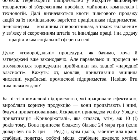
об’єкта. Перетворити підприємство у відкрите акціонерне
товариство зі збереженням профілю, майнових комплексів і
технологій. Далі визначаються квоти пільгового продажу
акцій за їх номінальною вартістю працівникам підприємства,
пенсіонерам — колишнім співробітникам, а також звільненим
у зв’язку зі скороченням штатів та інвалідам праці, і на додачу
— працівникам соціальної сфери на селі.
Дуже «гемороїдальні» процедури, як бачимо, хоча й
затверджені вже законодавчо. Але паралельно ці процеси не
втомлюються торпедувати прибічники так званої «народної
власності». Кажуть: от, мовляв, приватизація знищила
численні українські промислові підприємства. Навіщо йти
цим шляхом далі?
Ба ні: ті промислові підприємства, які працювали ефективно,
виробляли корисну продукцію — вони процвітають і нині,
будучи приватизованими. Яскравим прикладом успіху Уряду є
приватизація «Криворіжсталі», яка сталася, втім, аж 10 (!)
років тому. Вона принесла бюджету більше 24 млрд грн (коли
долар був по 8 грн — Ред.) і, крім цього, забезпечила країні
стабільні податки, робочі місця, стабільне джерело купівлі