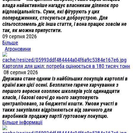
влада найактивніше нагадує власникам ділянок про
відповідальність. Суми, які фігурують у цих
попередженнях, стосуються доброустрою. Для
сільгоспземель діє інша стаття, і вона працює зовсім не
так, як можна припустити.
09 серпня 2026
Більше
Агроновини
Картопля для шкіл: потреба оцінюється в 180 тисяч тонн
08 серпня 2026
Держава стане одним із найбільших покупців картоплі в
країні вже цієї осені. Безплатне гаряче харчування з
першого вересня охоплює школярів усіх одинадцяти
класів, і базові овочі до нього закуповують
централізовано, за бюджетні кошти. Умови участі в
таких закупівлях відрізняються від звичного для
виробників продажу партії гуртовому покупцю.
Більше інформації