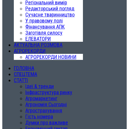
Регіональний вимір
Редакторський погляд
Сучасне тваринництво
У правовому полі
Фінансування АПК
Заготівля силосу
ЕЛЕВАТОРИ
АКТУАЛЬНА РОЗМОВА
АГРОРЕКОРДИ
АГРОРЕКОРДИ НОВИНИ
ГОЛОВНА
СПЕЦТЕМА
СТАТТІ
Ідеї & тренди
Інфраструктура ринку
Агромаркетинг
Агрономія Сьогодні
Агрострахування
Гість номера
Думки про важливе
Економічний гектар