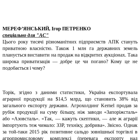
МЕРЕФ’ЯНСЬКИЙ,
Ігор ПЕТРЕНКО
спеціально для "АС"
Цього року тисячі різноманітних підприємств АПК стануть
приватною власністю. Також 1 млн га державних земель
планується виставити на продаж на відкритих аукціонах. Така
широка приватизація — добре це чи погано? Кому це не
подобається і чому?
Торік, згідно з даними статистики, Україна експортувала
аграрної продукції на $14,5 млрд, що становить 38% від
загального експорту держави. Агрохолдинг Kernel продав за
рубіж продукції на суму більшу, ніж заводи «Запоріжсталь»
або «Азовсталь». «Так, — кажуть скептики, — але ж аграрії
імпортують теж чимало: ЗЗР, техніку, добрива». Звісно. Однак
за той-таки 2015 рік позитивне сальдо зовнішньої торгівлі в
агропромисловому комплексі (перевага експорту над