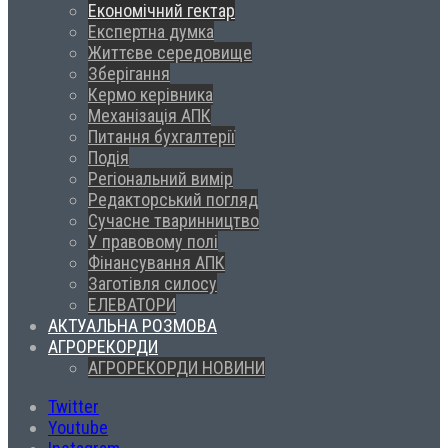
Економічний гектар
Експертна думка
Життєве середовище
Зберігання
Кермо керівника
Механізація АПК
Питання бухгалтерії
Подія
Регіональний вимір
Редакторський погляд
Сучасне тваринництво
У правовому полі
Фінансування АПК
Заготівля силосу
ЕЛЕВАТОРИ
АКТУАЛЬНА РОЗМОВА
АГРОРЕКОРДИ
АГРОРЕКОРДИ НОВИНИ
Twitter
Youtube