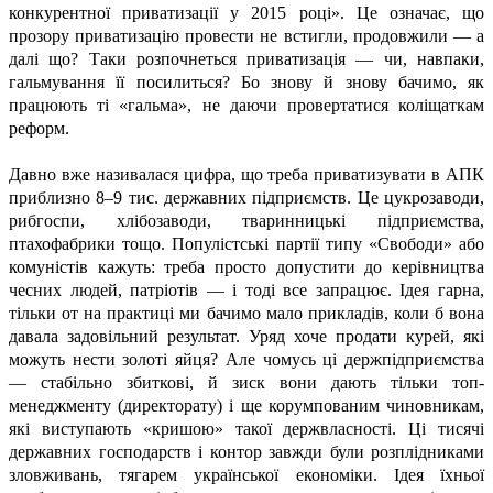
конкурентної приватизації у 2015 році». Це означає, що
прозору приватизацію провести не встигли, продовжили — а
далі що? Таки розпочнеться приватизація — чи, навпаки,
гальмування її посилиться? Бо знову й знову бачимо, як
працюють ті «гальма», не даючи провертатися коліщаткам
реформ.
Давно вже називалася цифра, що треба приватизувати в АПК
приблизно 8–9 тис. державних підприємств. Це цукрозаводи,
рибгоспи, хлібозаводи, тваринницькі підприємства,
птахофабрики тощо. Популістські партії типу «Свободи» або
комуністів кажуть: треба просто допустити до керівництва
чесних людей, патріотів — і тоді все запрацює. Ідея гарна,
тільки от на практиці ми бачимо мало прикладів, коли б вона
давала задовільний результат. Уряд хоче продати курей, які
можуть нести золоті яйця? Але чомусь ці держпідприємства
— стабільно збиткові, й зиск вони дають тільки топ-
менеджменту (директорату) і ще корумпованим чиновникам,
які виступають «кришою» такої держвласності. Ці тисячі
державних господарств і контор завжди були розплідниками
зловживань, тягарем української економіки. Ідея їхньої