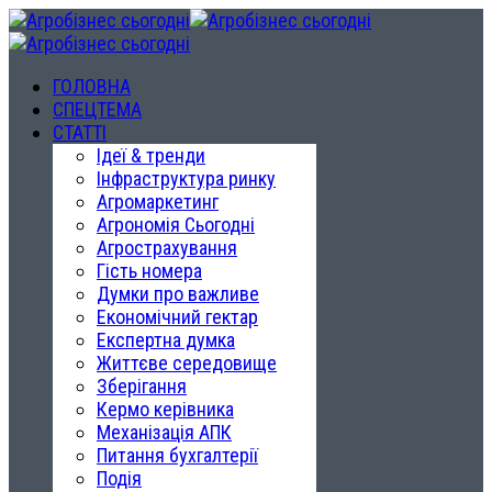
ГОЛОВНА
СПЕЦТЕМА
СТАТТІ
Ідеї & тренди
Інфраструктура ринку
Агромаркетинг
Агрономія Сьогодні
Агрострахування
Гість номера
Думки про важливе
Економічний гектар
Експертна думка
Життєве середовище
Зберігання
Кермо керівника
Механізація АПК
Питання бухгалтерії
Подія