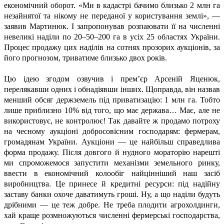
економічний оборот. «Ми в кадастрі бачимо близько 2 млн га
незайнятої та нікому не переданої у користування землі», —
заявив Мартинюк. І запропонував розпаювати її на численні
невеликі наділи по 20–50–200 га в усіх 25 областях України.
Процес продажу цих наділів на сотнях прозорих аукціонів, за
його прогнозом, триватиме близько двох років.
Цю ідею згодом озвучив і прем’єр Арсеній Яценюк,
перелякавши одних і обнадіявши інших. Щоправда, він назвав
менший обсяг держземель під приватизацію: 1 млн га. Тобто
лише приблизно 10% від того, що має держава… Має, але не
використовує, не контролює! Так давайте ж продамо потроху
на чесному аукціоні добросовісним господарям: фермерам,
громадянам України. Аукціони — це найбільш справедлива
форма продажу. Після довгого й нудного мораторію нарешті
ми спроможемося запустити механізми земельного ринку,
ввести в економічний колообіг найцінніший наш засіб
виробництва. Це принесе й кредитні ресурси: під надійну
заставу банки охоче даватимуть гроші. Ну, а що наділи будуть
дрібними — це теж добре. Не треба плодити агрохолдинги,
хай краще розмножуються численні фермерські господарства,