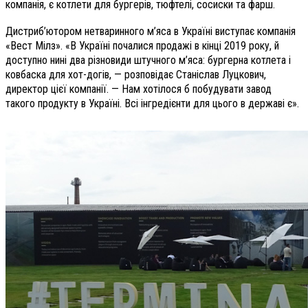
компанія, є котлети для бургерів, тюфтелі, сосиски та фарш.
Дистриб’ютором нетваринного м’яса в Україні виступає компанія
«Вест Мілз». «В Україні почалися продажі в кінці 2019 року, й
доступно нині два різновиди штучного м’яса: бургерна котлета і
ковбаска для хот-догів, — розповідає Станіслав Луцкович,
директор цієї компанії. — Нам хотілося б побудувати завод
такого продукту в Україні. Всі інгредієнти для цього в державі є».