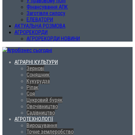
У правовому полі
Фінансування АПК
Заготівля силосу
ЕЛЕВАТОРИ
АКТУАЛЬНА РОЗМОВА
АГРОРЕКОРДИ
АГРОРЕКОРДИ НОВИНИ
АГРАРНІ КУЛЬТУРИ
Зернові
Соняшник
Кукурудза
Ріпак
Соя
Цукровий буряк
Овочівництво
Садівництво
АГРОТЕХНОЛОГІЇ
Вирощування
Точне землеробство