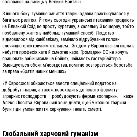
полювання на лисиць у Великій Британії.
З іншого боку, гуманне забиття тварин здавна практикувалося у
багатьох релігіях. Й тому сьогодні українські птахівники продають
на Близький Схід не просту курятину, а халяльну й кошерну, тобто
позбавлену життя в найбільш гуманний спосіб. Людство
відмовилося від канібалізму, замінило відрубування голови
злочинцю електричним стільцем… Згодом у Європі взагалі пішла в
небуття професія ката й смертна кара. Громадяни ЄС не хочуть
працювати забійниками на бойнях, наймають гастарбайтерів.
Зменшується обсяг м’ясоїдства, помітно розгорається боротьба
за права «братів наших менших».
«У Євросоюзі збираються ввести спеціальний податок на
добробут тварин, а також переходять до нового формату
аграрних господарств — розбудовують ферми-зоопарки», — каже
Алекс Ліссітса. Європа нині хоче дбати, щоб у кожної тварини
були гідні умови життя, харчування і навіть смерті.
Глобальний харчовий гуманізм