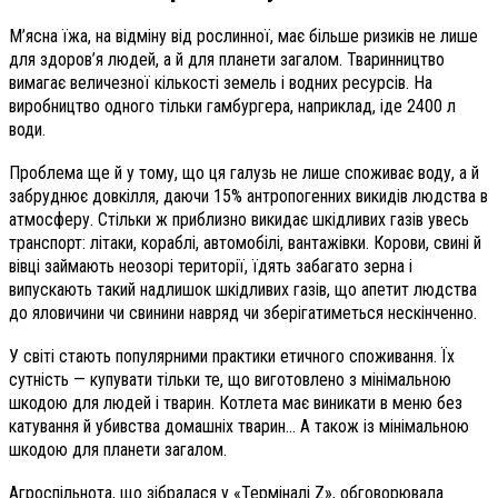
М’ясна їжа, на відміну від рослинної, має більше ризиків не лише
для здоров’я людей, а й для планети загалом. Тваринництво
вимагає величезної кількості земель і водних ресурсів. На
виробництво одного тільки гамбургера, наприклад, іде 2400 л
води.
Проблема ще й у тому, що ця галузь не лише споживає воду, а й
забруднює довкілля, даючи 15% антропогенних викидів людства в
атмосферу. Стільки ж приблизно викидає шкідливих газів увесь
транспорт: літаки, кораблі, автомобілі, вантажівки. Корови, свині й
вівці займають неозорі території, їдять забагато зерна і
випускають такий надлишок шкідливих газів, що апетит людства
до яловичини чи свинини навряд чи зберігатиметься нескінченно.
У світі стають популярними практики етичного споживання. Їх
сутність — купувати тільки те, що виготовлено з мінімальною
шкодою для людей і тварин. Котлета має виникати в меню без
катування й убивства домашніх тварин… А також із мінімальною
шкодою для планети загалом.
Агроспільнота, що зібралася у «Терміналі Z», обговорювала