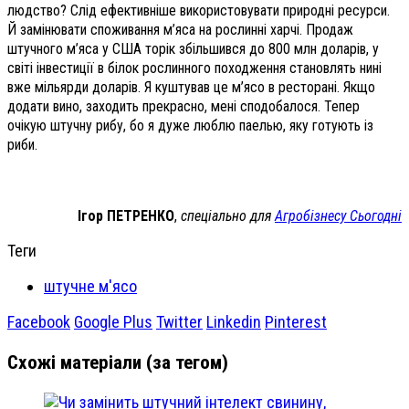
людство? Слід ефективніше використовувати природні ресурси.
Й замінювати споживання м’яса на рослинні харчі. Продаж
штучного м’яса у США торік збільшився до 800 млн доларів, у
світі інвестиції в білок рослинного походження становлять нині
вже мільярди доларів. Я куштував це м’ясо в ресторані. Якщо
додати вино, заходить прекрасно, мені сподобалося. Тепер
очікую штучну рибу, бо я дуже люблю паелью, яку готують із
риби.
Ігор ПЕТРЕНКО
,
спеціально для
Агробізнесу Сьогодні
Теги
штучне м'ясо
Facebook
Google Plus
Twitter
Linkedin
Pinterest
Схожі матеріали (за тегом)