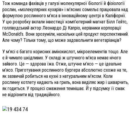
Тож команда фахівців у галузі молекулярної біології й фізіології
рослин, «молекулярних кухарів» і м’ясних сомельє працювала над
формулою рослинного м’яса в інноваційному центрі в Каліфорнії.
У цю розробку вклали інвестиції комп’ютерний магнат Білл Гейтс,
голлівудський актор Леонардо Ді Капріо, керівники корпорації
McDonald’s. Вони зрозуміли, наскільки цей продукт перспективний.
Але чому? Тільки тому, що може задовольнити вегетаріанців?
У м’ясі є багато корисних амінокислот, мікроелементів тощо. Але
є й чимало шкідливих. У складі ж штучного м’яса немає нічого
зайвого. Це — здорова їжа. Отже, штучне м’ясо — це ідеальне
м’ясо. Приготування рослинного бургера абсолютно схоже на те,
як зазвичай робиться на кухні з натуральним м’ясом. Коли
рослинну котлету кидають на гриль, вона виділяє жир і шкварчить,
як годиться. У процесі смаження темнішає. Й у підсумку її смак
не відрізнити від традиційного.