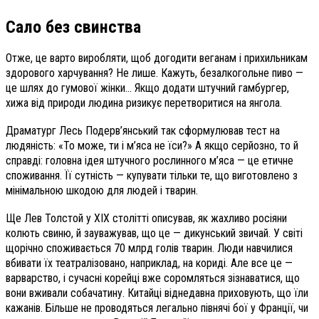
Сало без свинства
Отже, це варто виробляти, щоб догодити веганам і прихильникам
здорового харчування? Не лише. Кажуть, безалкогольне пиво —
це шлях до гумової жінки… Якщо додати штучний гамбургер,
хижа від природи людина ризикує перетворитися на янгола.
Драматург Лесь Подерв’ян­ський так сформулював тест на
людяність: «То може, ти і м’яса не їси?» А якщо серйозно, то й
справді: головна ідея штучного рослинного м’яса — це етичне
споживання. Її сутність — купувати тільки те, що виготовлено з
мінімальною шкодою для людей і тварин.
Ще Лев Толстой у XIX столітті описував, як жахливо росіяни
колють свиню, й зауважував, що це — дикунський звичай. У світі
щорічно споживається 70 млрд голів тварин. Люди навчилися
вбивати їх театралізовано, наприклад, на кориді. Але все це —
варварство, і сучасні корейці вже соромляться зізнаватися, що
вони вживали собачатину. Китайці віднедавна приховують, що їли
кажанів. Більше не проводяться легально півнячі бої у Франції, чи