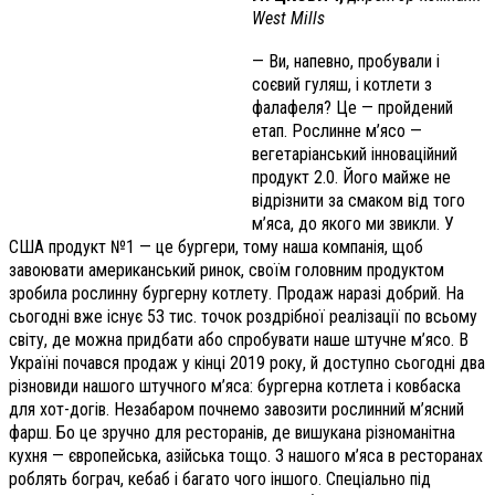
West Mills
— Ви, напевно, пробували і
соєвий гуляш, і котлети з
фалафеля? Це — пройдений
етап. Рослинне м’ясо —
вегетаріанський інноваційний
продукт 2.0. Його майже не
відрізнити за смаком від того
м’яса, до якого ми звикли. У
США продукт №1 — це бургери, тому наша компанія, щоб
завоювати американський ринок, своїм головним продуктом
зробила рослинну бургерну котлету. Продаж наразі добрий. На
сьогодні вже існує 53 тис. точок роздрібної реалізації по всьому
світу, де можна придбати або спробувати наше штучне м’ясо. В
Україні почався продаж у кінці 2019 року, й доступно сьогодні два
різновиди нашого штучного м’яса: бургерна котлета і ковбаска
для хот-догів. Незабаром почнемо завозити рослинний м’ясний
фарш. Бо це зручно для ресторанів, де вишукана різноманітна
кухня — європейська, азійська тощо. З нашого м’яса в ресторанах
роблять бограч, кебаб і багато чого іншого. Спеціально під