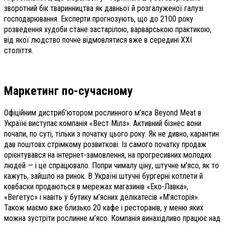
зворотний бік тваринництва як давньої й розгалуженої галузі
господарювання. Експерти прогнозують, що до 2100 року
розведення худоби стане застарілою, варварською практикою,
від якої людство почне відмовлятися вже в середині XXI
століття.
Маркетинг
по-сучасному
Офіційним дистриб’ютором рослинного м’яса Beyond Meat в
Україні виступає компанія «Вест Мілз». Активний бізнес вони
почали, по суті, тільки з початку цього року. Як не дивно, карантин
дав поштовх стрімкому розвиткові. Із самого початку продаж
орієнтувався на інтернет-замовлення, на прогресивних молодих
людей — і це спрацювало. Попри чималу ціну, штучне м’ясо, як то
кажуть, зайшло на ринок. В Україні штучні бургерні котлети й
ковбаски продаються в мережах магазинів «Еко-Лавка»,
«Вегетус» і навіть у бутику м’ясних делікатесів «М’ясторія».
Також маємо вже близько 20 кафе і ресторанів, у меню яких
можна зустріти рослинне м’ясо. Компанія винахідливо працює над