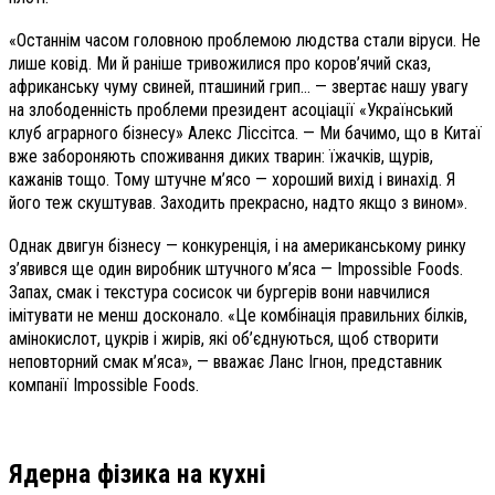
«Останнім часом головною проблемою людства стали віруси. Не
лише ковід. Ми й раніше тривожилися про коров’ячий сказ,
африканську чуму свиней, пташиний грип… — звертає нашу увагу
на злободенність проблеми президент асоціації «Український
клуб аграрного бізнесу» Алекс Ліссітса. — Ми бачимо, що в Китаї
вже забороняють споживання диких тварин: їжачків, щурів,
кажанів тощо. Тому штучне м’ясо — хороший вихід і винахід. Я
його теж скуштував. Заходить прекрасно, надто якщо з вином».
Однак двигун бізнесу — конкуренція, і на американському ринку
з’явився ще один виробник штучного м’яса — Impossible Foods.
Запах, смак і текстура сосисок чи бургерів вони навчилися
імітувати не менш досконало. «Це комбінація правильних білків,
амінокислот, цукрів і жирів, які об’єднуються, щоб створити
неповторний смак м’яса», — вважає Ланс Ігнон, представник
компанії Impossible Foods.
Ядерна фізика на кухні