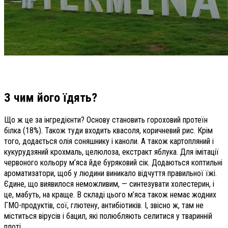
З чим його їдять?
Що ж це за інгредієнти? Основу становить гороховий протеїн
білка (18%). Також туди входить квасоля, коричневий рис. Крім
того, додається олія соняшнику і каноли. А також картопляний і
кукурудзяний крохмаль, целюлоза, екстракт яблука. Для імітації
червоного кольору м’яса йде буряковий сік. Додаються коптильні
ароматизатори, щоб у людини виникало відчуття правильної їжі.
Єдине, що виявилося неможливим, — синтезувати холестерин, і
це, мабуть, на краще. В складі цього м’яса також немає жодних
ГМО-продуктів, сої, глютену, антибіотиків. І, звісно ж, там не
міститься вірусів і бацил, які полюбляють селитися у тваринній
плоті.