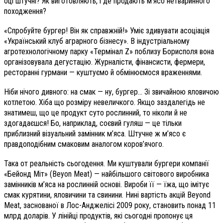
оці штучні? Як виготовляють, і де продають м’ясо нетваринного
походження?
«Спробуйте бургер! Він як справжній!» Уміє здивувати асоціація
«Український клуб аграрного бізнесу». В індустріальному
агротехнологічному парку «Термінал Z» поблизу Борисполя вона
організовувала дегустацію. Журналісти, фінансисти, фермери,
ресторанні гурмани — куштуємо й обмінюємося враженнями.
Ніби нічого дивного: на смак — ну, бургер… Зі звичайною яловичою
котлетою. Хіба що розміру невеличкого. Якщо заздалегідь не
знатимеш, що це продукт суто рослинний, то ніколи й не
здогадаєшся! Бо, наприклад, соєвий гуляш — це тільки
приблизний візуальний замінник м’яса. Штучне ж м’ясо є
правдоподібним смаковим аналогом коров’ячого.
Така от реальність сьогодення. Ми куштували бургери компанії
«Бейонд Міт» (Beyon Meat) — найбільшого світового виробника
замінників м’яса на рослинній основі. Вироби її — їжа, що імітує
смак курятини, яловичини та свинини. Нині вартість акцій Beyond
Meat, заснованої в Лос-Анджелісі 2009 року, становить понад 11
млрд доларів. У лінійці продуктів, які сьогодні пропонує ця