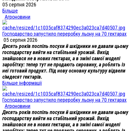
05 серпня 2026
Більше
Агроновини
Господарство запустило переробку льону на 70 гектарах
05 серпня 2026
Десять років поспіль посухи й шкідники не давали цьому
господарству вийти на стабільний урожай. Вихід
знайшовся не в нових гектарах, а в зміні самої моделі
заробітку: тепер тут не продають сировину, а роблять із
неї готовий продукт. Під нову основну культуру відвели
сімдесят гектарів.
Більше інформації
Господарство запустило переробку льону на 70 гектарах
Агроновини
Десять років поспіль посухи й шкідники не давали цьому
господарству вийти на стабільний урожай. Вихід
знайшовся не в нових гектарах, а в зміні самої моделі
заробітку: тепер тут не продають сировину, а роблять із