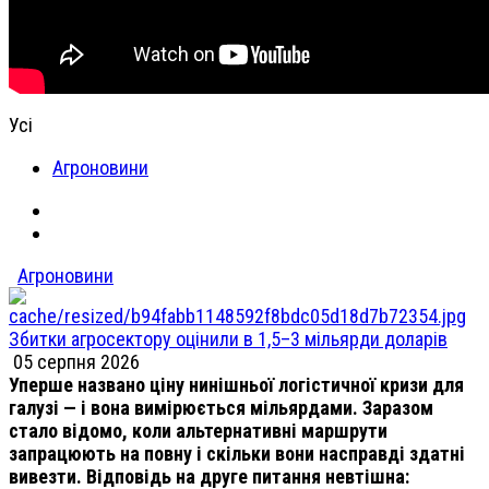
Усі
Агроновини
Агроновини
Збитки агросектору оцінили в 1,5–3 мільярди доларів
05 серпня 2026
Уперше названо ціну нинішньої логістичної кризи для
галузі — і вона вимірюється мільярдами. Заразом
стало відомо, коли альтернативні маршрути
запрацюють на повну і скільки вони насправді здатні
вивезти. Відповідь на друге питання невтішна: