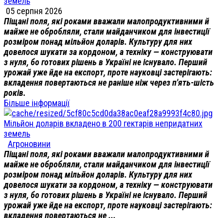
земель
05 серпня 2026
Піщані поля, які роками вважали малопродуктивними й
майже не обробляли, стали майданчиком для інвестиції
розміром понад мільйон доларів. Культуру для них
довелося шукати за кордоном, а техніку — конструювати
з нуля, бо готових рішень в Україні не існувало. Перший
урожай уже йде на експорт, проте науковці застерігають:
вкладення повертаються не раніше ніж через п'ять-шість
років.
Більше інформації
Мільйон доларів вкладено в 200 гектарів непридатних
земель
Агроновини
Піщані поля, які роками вважали малопродуктивними й
майже не обробляли, стали майданчиком для інвестиції
розміром понад мільйон доларів. Культуру для них
довелося шукати за кордоном, а техніку — конструювати
з нуля, бо готових рішень в Україні не існувало. Перший
урожай уже йде на експорт, проте науковці застерігають:
вкладення повертаються не ...