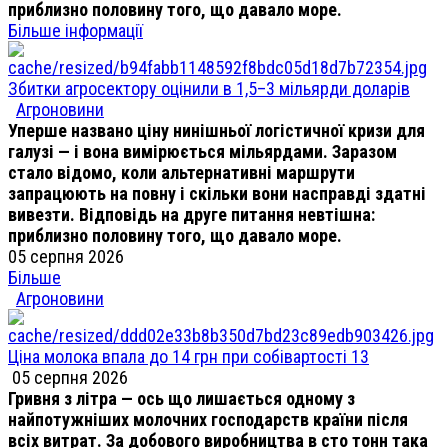
приблизно половину того, що давало море.
Більше інформації
Збитки агросектору оцінили в 1,5–3 мільярди доларів
Агроновини
Уперше названо ціну нинішньої логістичної кризи для
галузі — і вона вимірюється мільярдами. Заразом
стало відомо, коли альтернативні маршрути
запрацюють на повну і скільки вони насправді здатні
вивезти. Відповідь на друге питання невтішна:
приблизно половину того, що давало море.
05 серпня 2026
Більше
Агроновини
Ціна молока впала до 14 грн при собівартості 13
05 серпня 2026
Гривня з літра — ось що лишається одному з
найпотужніших молочних господарств країни після
всіх витрат. За добового виробництва в сто тонн така