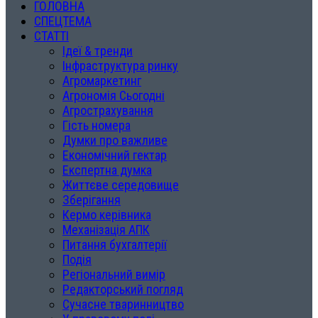
ГОЛОВНА
СПЕЦТЕМА
СТАТТІ
Ідеї & тренди
Інфраструктура ринку
Агромаркетинг
Агрономія Сьогодні
Агрострахування
Гість номера
Думки про важливе
Економічний гектар
Експертна думка
Життєве середовище
Зберігання
Кермо керівника
Механізація АПК
Питання бухгалтерії
Подія
Регіональний вимір
Редакторський погляд
Сучасне тваринництво