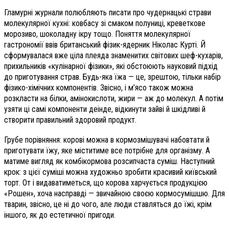
Гламурні журнали полюбляють писати про чудернацькі страви
молекулярної кухні: ковбасу зі смаком полуниці, креветкове
морозиво, шоколадну ікру тощо. Поняття молекулярної
гастрономії ввів британський фізик-ядерник Ніколас Курті. Й
сформувалася вже ціла плеяда знаменитих світових шеф-кухарів,
прихильників «кулінарної фізики», які обстоюють науковий підхід
до приготування страв. Будь-яка їжа — це, зрештою, тільки набір
фізико-хімічних компонентів. Звісно, і м’ясо також можна
розкласти на білки, амінокислоти, жири — аж до молекул. А потім
узяти ці самі компоненти деінде, відкинути зайві й шкідливі й
створити правильний здоровий продукт.
Грубе порівняння: корові можна в кормозмішувачі набовтати й
приготувати їжу, яке міститиме все потрібне для організму. А
матиме вигляд як комбікормова розсипчаста суміш. Наступний
крок: з цієї суміші можна художньо зробити красивий київський
торт. От і видаватиметься, що корова харчується продукцією
«Рошен», хоча насправді — звичайною своєю кормосумішшю. Для
тварин, звісно, це ні до чого, але люди ставляться до їжі, крім
іншого, як до естетичної пригоди.