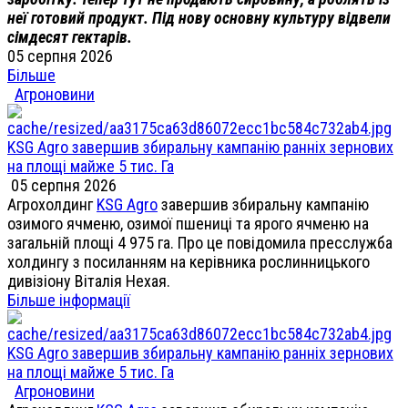
неї готовий продукт. Під нову основну культуру відвели
сімдесят гектарів.
05 серпня 2026
Більше
Агроновини
KSG Agro завершив збиральну кампанію ранніх зернових
на площі майже 5 тис. Га
05 серпня 2026
Агрохолдинг
KSG Agro
завершив збиральну кампанію
озимого ячменю, озимої пшениці та ярого ячменю на
загальній площі 4 975 га. Про це повідомила пресслужба
холдингу з посиланням на керівника рослинницького
дивізіону Віталія Нехая.
Більше інформації
KSG Agro завершив збиральну кампанію ранніх зернових
на площі майже 5 тис. Га
Агроновини