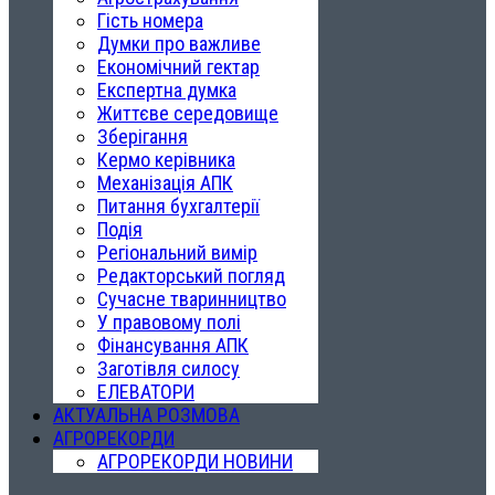
Гість номера
Думки про важливе
Економічний гектар
Експертна думка
Життєве середовище
Зберігання
Кермо керівника
Механізація АПК
Питання бухгалтерії
Подія
Регіональний вимір
Редакторський погляд
Сучасне тваринництво
У правовому полі
Фінансування АПК
Заготівля силосу
ЕЛЕВАТОРИ
АКТУАЛЬНА РОЗМОВА
АГРОРЕКОРДИ
АГРОРЕКОРДИ НОВИНИ