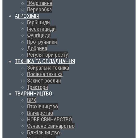
Зберігання
Переробка
АГРОХІМІЯ
Гербіциди
Інсектициди
Фунгіциди
Протруйники
Добрива
Регулятори росту
ТЕХНІКА ТА ОБЛАДНАННЯ
Збиральна техніка
Посівна техніка
Захист рослин
Трактори
ТВАРИННИЦТВО
ВРХ
Птахівництво
Вівчарство
НОВЕ СВИНАРСТВО
Сучасне свинарство
Бджільництво