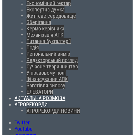
Економічний гектар
Експертна думка
Життєве середовище
Зберігання
Кермо керівника
Механізація АПК
Питання бухгалтерії
Подія
Регіональний вимір
Редакторський погляд
Сучасне тваринництво
У правовому полі
Фінансування АПК
Заготівля силосу
ЕЛЕВАТОРИ
АКТУАЛЬНА РОЗМОВА
АГРОРЕКОРДИ
АГРОРЕКОРДИ НОВИНИ
Twitter
Youtube