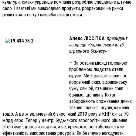
культурні смаки українців компанія розробляє спеціальне штучне
сало. І взагалі ми винаходимо продукти, розраховані на ринки
різних країн світу і найвибагливіші смаки.
Алекс ЛІССІТСА
,
президент
асоціації «Український клуб
аграрного бізнесу»
— За останні місяці головною
проблемою людства стали
віруси. Ми й раніше знали про
коров’ячий сказ, африканську
чуму свиней, пташиний грип… І
бачимо, що нині в Китаї
забороняють споживання диких
тварин: їжачків, щурів, кажанів
тощо. А це ж величезний бізнес, який 2019 року в КНР сягав 70
млрд євро. Тепер у центрі будь-якого агрополітичного рішення
стоятиме здоров’я людини, а не, приміром, рентабельність чи
ефективність використання ресурсів. Як безпечно нагодувати