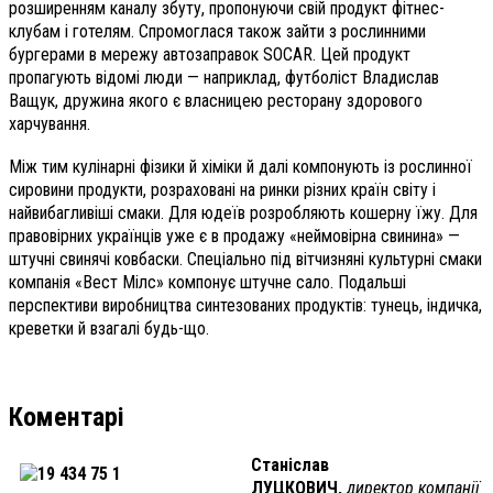
розширенням каналу збуту, пропонуючи свій продукт фітнес-
клубам і готелям. Спромоглася також зайти з рослинними
бургерами в мережу автозаправок SOCAR. Цей продукт
пропагують відомі люди — наприклад, футболіст Владислав
Ващук, дружина якого є власницею ресторану здорового
харчування.
Між тим кулінарні фізики й хіміки й далі компонують із рослинної
сировини продукти, розраховані на ринки різних країн світу і
найвибагливіші смаки. Для юдеїв розробляють кошерну їжу. Для
правовірних українців уже є в продажу «неймовірна свинина» —
штучні свинячі ковбаски. Спеціально під вітчизняні культурні смаки
компанія «Вест Мілс» компонує штучне сало. Подальші
перспективи виробництва синтезованих продуктів: тунець, індичка,
креветки й взагалі будь-що.
Коментарі
Станіслав
ЛУЦКОВИЧ,
директор компанії