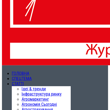
ГОЛОВНА
СПЕЦТЕМА
СТАТТІ
Ідеї & тренди
Інфраструктура ринку
Агромаркетинг
Агрономія Сьогодні
Агрострахування