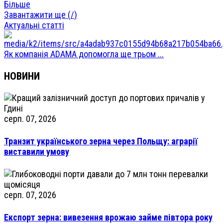
Більше
Завантажити ще (
/
)
Актуальні статті
Як компанія ADAMA допомогла ще трьом ...
НОВИНИ
серп. 07, 2026
Транзит українського зерна через Польщу: аграрії
виставили умову
серп. 07, 2026
Експорт зерна: вивезення врожаю займе півтора року