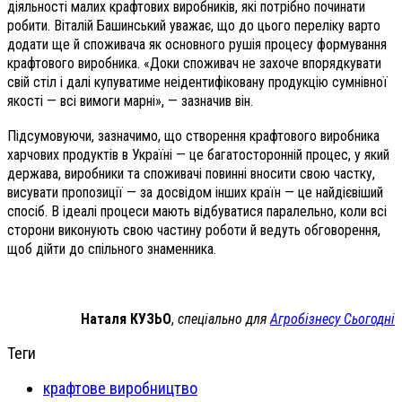
діяльності малих крафтових виробників, які потрібно починати
робити. Віталій Башинський уважає, що до цього переліку варто
додати ще й споживача як основного рушія процесу формування
крафтового виробника. «Доки споживач не захоче впорядкувати
свій стіл і далі купуватиме неідентифіковану продукцію сумнівної
якості — всі вимоги марні», — зазначив він.
Підсумовуючи, зазначимо, що створення крафтового виробника
харчових продуктів в Україні — це багатосторонній процес, у який
держава, виробники та споживачі повинні вносити свою частку,
висувати пропозиції — за досвідом інших країн — це найдієвіший
спосіб. В ідеалі процеси мають відбуватися паралельно, коли всі
сторони виконують свою частину роботи й ведуть обговорення,
щоб дійти до спільного знаменника.
Наталя КУЗЬО
,
спеціально для
Агробізнесу Сьогодні
Теги
крафтове виробництво