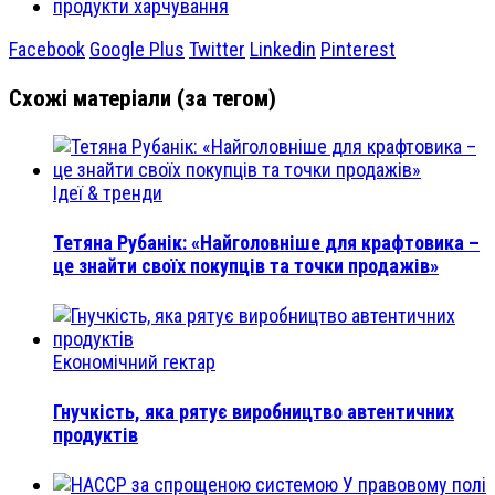
продукти харчування
Facebook
Google Plus
Twitter
Linkedin
Pinterest
Схожі матеріали (за тегом)
Ідеї & тренди
Тетяна Рубанік: «Найголовніше для крафтовика –
це знайти своїх покупців та точки продажів»
Економічний гектар
Гнучкість, яка рятує виробництво автентичних
продуктів
У правовому полі