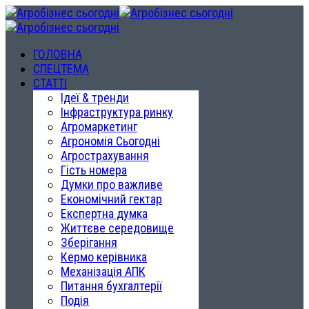
ГОЛОВНА
СПЕЦТЕМА
СТАТТІ
Ідеї & тренди
Інфраструктура ринку
Агромаркетинг
Агрономія Сьогодні
Агрострахування
Гість номера
Думки про важливе
Економічний гектар
Експертна думка
Життєве середовище
Зберігання
Кермо керівника
Механізація АПК
Питання бухгалтерії
Подія