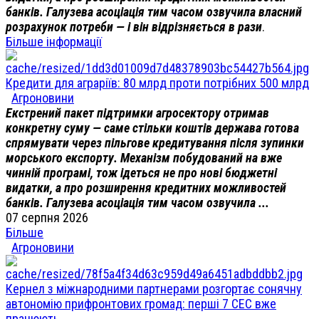
банків. Галузева асоціація тим часом озвучила власний
розрахунок потреби — і він відрізняється в рази
.
Більше інформації
Кредити для аграріїв: 80 млрд проти потрібних 500 млрд
Агроновини
Екстрений пакет підтримки агросектору отримав
конкретну суму — саме стільки коштів держава готова
спрямувати через пільгове кредитування після зупинки
морського експорту. Механізм побудований на вже
чинній програмі, тож ідеться не про нові бюджетні
видатки, а про розширення кредитних можливостей
банків. Галузева асоціація тим часом озвучила ...
07 серпня 2026
Більше
Агроновини
Кернел з міжнародними партнерами розгортає сонячну
автономію прифронтових громад: перші 7 СЕС вже
працюють.