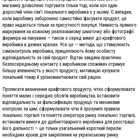
магазину дозволено торгувати тільки тоді, коли хоч один
дорослий член сім’ї локального виробника є у ньому. Є випадки,
коли виробнику заборонено самостійно фасувати продукт, це
право надається тільки за присутності покупця. Наявність прямого
маркування на кожному реалізованому шматочку або фотографії
фермера на пакуванні — також є серед вимог до крафтового
виробника в деяких країнах. Усе це — методи, що стимулюють
самоконтроль виробника, прищеплюють йому особисту
відповідальність за свій продукт. Відтак завдяки практично
безпосередньому контакту з виробником споживач отримує
більшу впевненість у якості продукту, мотивацію купувати
локальний товар й урізноманітнювати свій раціон.
Прописати визначення крафтового продукту; чітко сформулювати
поняття малих і середніх обсягів виробництва; встановити
відповідальність за фальсифікацію продукції та механізми
контролю за цим; сформулювати чіткі й зрозумілі правила
локальної торгівлі та поняття оператора ринку локальної торгівлі;
встановити вимоги до дрібнотоварного виробника для реєстрації
його діяльності — це тільки узагальнений короткий перелік
необхідних кроків для закріплення на українському ринку