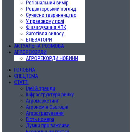
Регіональний вимір
Редакторський погляд
Сучасне тваринництво
У правовому полі
Фінансування АПК
Заготівля силосу
ЕЛЕВАТОРИ
АКТУАЛЬНА РОЗМОВА
АГРОРЕКОРДИ
АГРОРЕКОРДИ НОВИНИ
ГОЛОВНА
СПЕЦТЕМА
СТАТТІ
Ідеї & тренди
Інфраструктура ринку
Агромаркетинг
Агрономія Сьогодні
Агрострахування
Гість номера
Думки про важливе
Економічний гектар