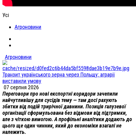
Усі
Агроновини
Агроновини
Транзит українського зерна через Польщу: аграрії
виставили умову
07 серпня 2026
Переговори про нові експортні коридори зачепили
найчутливішу для сусідів тему — там досі рахують
збитки від подій трирічної давнини. Позиція галузевої
організації сформульована без відмови від підтримки,
але з чіткою вимогою. А профільні аналітики додають до
цього ще один чинник, який до економіки взагалі не
належить.