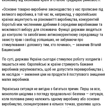
«Основне товарно-виробниче законодавство у нас прописане під
великого виробника, в той час як, наприклад, у європейських
країнах акцентують на різноманітті виробництва, конкурентній
боротьбі між численними дрібними й середніми виробниками та
можливості вибору для споживача. Функції держави зводяться
до контролю та запобіганню антиконкурентному середовищу та
захисту прав і свобод успішніших, не забуваючи про
стимулювання і допомогу тим, хто починає», — зазначив Віталій
Башинський
По суті, держава Україна сьогодні стимулює роботу холдингів і
пишається нею. Європейські ж країни стримують бажання
виробників укрупнюватись, щоб не допустити перевиробництва і,
як наслідок — зниження ціни на продукти й поступового знищення
малих виробників.
Українська ситуація не вигідна з багатьох причин. Перш за все,
монополія шкідлива з погляду продовольчої безпеки — ситуація,
коли половина ринку належить одному виробнику або основне
виробництво, сконцентроване в кількох точках, уразлива: щось