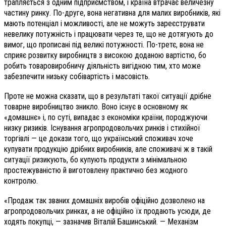
трапляється з одним підприємством, і країна втрачає величезну
частину ринку. По-друге, вона негативна для малих виробників, які
мають потенціал і можливості, але не можуть зареєструвати
невелику потужність і працювати через те, що не дотягують до
вимог, що прописані під великі потужності. По-третє, вона не
сприяє розвитку виробництв з високою доданою вартістю, бо
робить товаровиробничу діяльність вигідною тим, хто може
забезпечити низьку собівартість і масовість.
Проте не можна сказати, що в результаті такої ситуації дрібне
товарне виробництво зникло. Воно існує в основному як
«домашнє» і, по суті, випадає з економіки країни, породжуючи
низку ризиків. Існування агропродовольчих ринків і стихійної
торгівлі — це докази того, що український споживач хоче
купувати продукцію дрібних виробників, але споживачі ж в такій
ситуації ризикують, бо купують продукти з мінімальною
простежуваністю й виготовлену практично без жодного
контролю.
«Продаж так званих домашніх виробів офіційно дозволено на
агропродовольчих ринках, а не офіційно їх продають усюди, де
ходять покупці, — зазначив Віталій Башинський. — Механізм