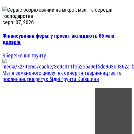
серп. 07, 2026
Фінансування ферм: у проєкт вкладають 85 млн
доларів
Збереження грунту
Магія замкненого циклу: як синергія тваринництва та
рослинництва рятує бідні ґрунти Київщини