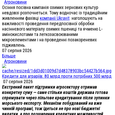
Агроновини
Осіння посівна кампанія озимих зернових культур
невдовзі розпочнеться. Тому водночас із традиційним
живленням фахівці
компанії Ukravit
наголошують на
важливості проведення передпосівної обробки
насіннєвого матеріалу озимих пшениці та ячменю L-
амінокислотами та легкозасвоюваними
мікроелементами і на проведенні позакореневих
підживлень.
07 серпня 2026
Більше
Агроновини
Кредити для аграріїв: 80 млрд проти потрібних 500 млрд
07 серпня 2026
Екстрений пакет підтримки агросектору отримав
конкретну суму — саме стільки коштів держава готова
спрямувати через пільгове кредитування після зупинки
морського експорту. Механізм побудований на вже
чинній програмі, тож ідеться не про нові бюджетні
видатки, а про розширення кредитних можливостей