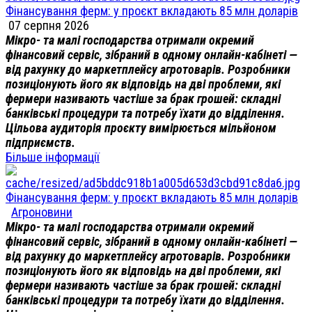
Фінансування ферм: у проєкт вкладають 85 млн доларів
07 серпня 2026
Мікро- та малі господарства отримали окремий
фінансовий сервіс, зібраний в одному онлайн-кабінеті —
від рахунку до маркетплейсу агротоварів. Розробники
позиціонують його як відповідь на дві проблеми, які
фермери називають частіше за брак грошей: складні
банківські процедури та потребу їхати до відділення.
Цільова аудиторія проєкту вимірюється мільйоном
підприємств.
Більше інформації
Фінансування ферм: у проєкт вкладають 85 млн доларів
Агроновини
Мікро- та малі господарства отримали окремий
фінансовий сервіс, зібраний в одному онлайн-кабінеті —
від рахунку до маркетплейсу агротоварів. Розробники
позиціонують його як відповідь на дві проблеми, які
фермери називають частіше за брак грошей: складні
банківські процедури та потребу їхати до відділення.