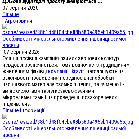
Цільова аудиторія проєкту вимірюється ...
07 серпня 2026
Більше
Агроновини
Особливості мінерального живлення пшениці озимої
восени
07 серпня 2026
Осіння посівна кампанія озимих зернових культур
невдовзі розпочнеться. Тому водночас із традиційним
живленням фахівці
компанії Ukravit
наголошують на
важливості проведення передпосівної обробки
насіннєвого матеріалу озимих пшениці та ячменю L-
амінокислотами та легкозасвоюваними
мікроелементами і на проведенні позакореневих
підживлень.
Більше інформації
Особливості мінерального живлення пшениці озимої
восени