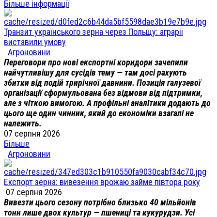
Більше інформації
Транзит українського зерна через Польщу: аграрії
виставили умову
Агроновини
Переговори про нові експортні коридори зачепили
найчутливішу для сусідів тему — там досі рахують
збитки від подій трирічної давнини. Позиція галузевої
організації сформульована без відмови від підтримки,
але з чіткою вимогою. А профільні аналітики додають до
цього ще один чинник, який до економіки взагалі не
належить.
07 серпня 2026
Більше
Агроновини
Експорт зерна: вивезення врожаю займе півтора року
07 серпня 2026
Вивезти цього сезону потрібно близько 40 мільйонів
тонн лише двох культур — пшениці та кукурудзи. Усі