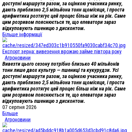
доступні маршрути разом, за оцінкою учасника ринку,
дають приблизно 2,5 мільйона тонн щомісяця, і проста
арифметика розтягує цей процес більш ніж на рік. Саме
цим розривом пояснюється те, що елеватори зараз
відкуповують пшеницю з дисконтом.
Більше інформації
Експорт зерна: вивезення врожаю займе півтора року
Агроновини
Вивезти цього сезону потрібно близько 40 мільйонів
тонн лише двох культур — пшениці та кукурудзи. Усі
доступні маршрути разом, за оцінкою учасника ринку,
дають приблизно 2,5 мільйона тонн щомісяця, і проста
арифметика розтягує цей процес більш ніж на рік. Саме
цим розривом пояснюється те, що елеватори зараз
відкуповують пшеницю з дисконтом.
07 серпня 2026
Більше
Агроновини