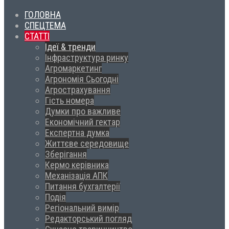
ГОЛОВНА
СПЕЦТЕМА
СТАТТІ
Ідеї & тренди
Інфраструктура ринку
Агромаркетинг
Агрономія Сьогодні
Агрострахування
Гість номера
Думки про важливе
Економічний гектар
Експертна думка
Життєве середовище
Зберігання
Кермо керівника
Механізація АПК
Питання бухгалтерії
Подія
Регіональний вимір
Редакторський погляд