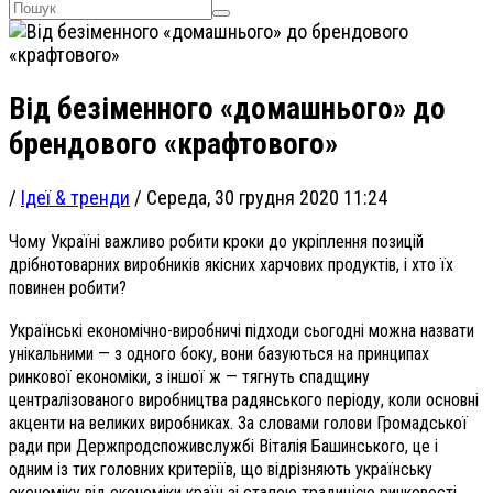
Від безіменного «домашнього» до
брендового «крафтового»
/
Ідеї & тренди
/
Середа, 30 грудня 2020 11:24
Чому Україні важливо робити кроки до укріплення позицій
дрібнотоварних виробників якісних харчових продуктів, і хто їх
повинен робити?
Українські економічно-виробничі підходи сьогодні можна назвати
унікальними — з одного боку, вони базуються на принципах
ринкової економіки, з іншої ж — тягнуть спадщину
централізованого виробництва радянського періоду, коли основні
акценти на великих виробниках. За словами голови Громадської
ради при Держпродспоживслужбі Віталія Башинського, це і
одним із тих головних критеріїв, що відрізняють українську
економіку від економіки країн зі сталою традицією ринковості.