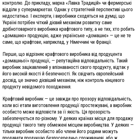
контролю. До прикладу, марка «Лавка Традицій» чи фермерські
відділи у супермаркетах. Однак у стратегічній перспективі цього
недостатньо. І експерти, і виробники сходяться на думці, що
Україні потрібен чіткий дієвий механізм розвитку саме
дрібнотоварного виробника крафтового типу, а не тих, хто робить
«домашню» продукцію, адже українське «домашнє» — це не те
саме, що крафтове, наприклад, у Німеччині чи Франції.
Перше, що відрізняє крафтового виробника від продуцента
«домашньої» продукції, — репутаційна відповідальність. Такий
виробник зацікавлений у впізнаваності свого продукту, відтак у
його високій якості й безпечності. Як свідчить європейський
досвід, це значно дієвіший механізм, ніж контроль кінцевого
продукту невідомого походження.
Крафтовий виробник — це завжди про прозору відповідальність,
коли всі етапи виготовлення продукції простежувані, а виробник
особисто може відповісти за її якість. Ця прозорість
забезпечується по-різному. У деяких країнах місця для продажу
продукції такого типу обмежені місцем виробництва. У деяких —
тільки виробник особисто або члени його родини можуть
продавати продукцію безпосередньо споживачеві, або ж