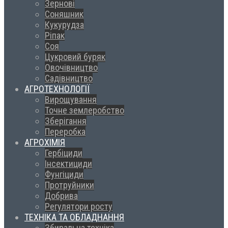
Зернові
Соняшник
Кукурудза
Ріпак
Соя
Цукровий буряк
Овочівництво
Садівництво
АГРОТЕХНОЛОГІЇ
Вирощування
Точне землеробство
Зберігання
Переробка
АГРОХІМІЯ
Гербіциди
Інсектициди
Фунгіциди
Протруйники
Добрива
Регулятори росту
ТЕХНІКА ТА ОБЛАДНАННЯ
Збиральна техніка