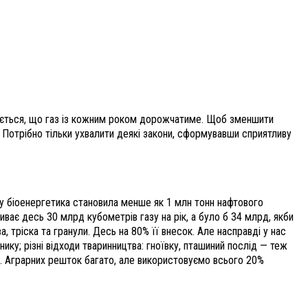
кується, що газ із кожним роком дорожчатиме. Щоб зменшити
. Потрібно тільки ухвалити деякі закони, сформувавши сприятливу
оку біоенергетика становила менше як 1 млн тонн нафтового
иває десь 30 млрд кубометрів газу на рік, а було б 34 млрд, якби
 тріска та гранули. Десь на 80% її внесок. Але насправді у нас
ку; різні відходи тваринництва: гноївку, пташиний послід — теж
ус. Аграрних решток багато, але використовуємо всього 20%