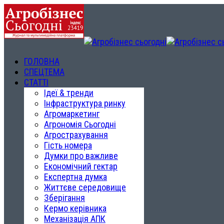
ГОЛОВНА
СПЕЦТЕМА
СТАТТІ
Ідеї & тренди
Інфраструктура ринку
Агромаркетинг
Агрономія Сьогодні
Агрострахування
Гість номера
Думки про важливе
Економічний гектар
Експертна думка
Життєве середовище
Зберігання
Кермо керівника
Механізація АПК