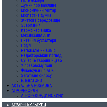
Гість номера
Думки про важливе
Економічний гектар
Експертна думка
Життєве середовище
Зберігання
Кермо керівника
Механізація АПК
Питання бухгалтерії
Подія
Регіональний вимір
Редакторський погляд
Сучасне тваринництво
У правовому полі
Фінансування АПК
Заготівля силосу
ЕЛЕВАТОРИ
АКТУАЛЬНА РОЗМОВА
АГРОРЕКОРДИ
АГРОРЕКОРДИ НОВИНИ
АГРАРНІ КУЛЬТУРИ