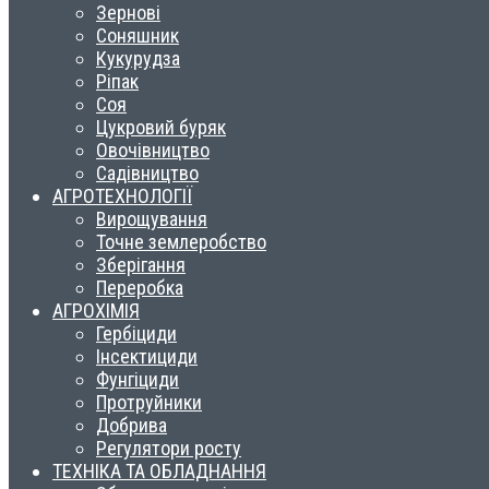
Зернові
Соняшник
Кукурудза
Ріпак
Соя
Цукровий буряк
Овочівництво
Садівництво
АГРОТЕХНОЛОГІЇ
Вирощування
Точне землеробство
Зберігання
Переробка
АГРОХІМІЯ
Гербіциди
Інсектициди
Фунгіциди
Протруйники
Добрива
Регулятори росту
ТЕХНІКА ТА ОБЛАДНАННЯ