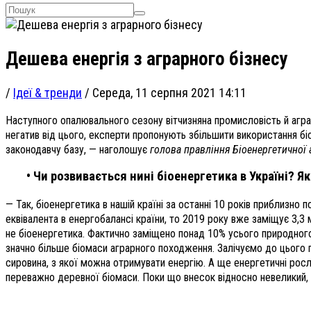
Дешева енергія з аграрного бізнесу
/
Ідеї & тренди
/
Середа, 11 серпня 2021 14:11
Наступного опалювального сезону вітчизняна промисловість й агр
негатив від цього, експерти пропонують збільшити використання бі
законодавчу базу, — наголошує
голова правління Біоенергетичної а
• Чи розвивається нині біоенергетика в Україні? Я
— Так, біоенергетика в нашій країні за останні 10 років приблизно
еквівалента в енергобалансі країни, то 2019 року вже заміщує 3,3 
не біоенергетика. Фактично заміщено понад 10% усього природного г
значно більше біомаси аграрного походження. Залічуємо до цього п
сировина, з якої можна отримувати енергію. А ще енергетичні росл
переважно деревної біомаси. Поки що внесок відносно невеликий,