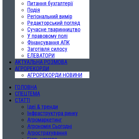
Питання бухгалтерії
Подія
Регіональний вимір
Редакторський погляд
Сучасне тваринництво
У правовому полі
Фінансування АПК
Заготівля силосу
ЕЛЕВАТОРИ
АКТУАЛЬНА РОЗМОВА
АГРОРЕКОРДИ
АГРОРЕКОРДИ НОВИНИ
ГОЛОВНА
СПЕЦТЕМА
СТАТТІ
Ідеї & тренди
Інфраструктура ринку
Агромаркетинг
Агрономія Сьогодні
Агрострахування