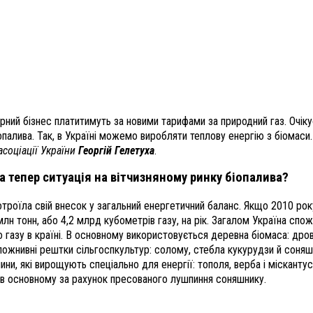
арний бізнес платитимуть за новими тарифами за природний газ. Очі
опалива. Так, в Україні можемо виробляти теплову енергію з біомаси
соціації України
Георгій Гелетуха
.
ка тепер ситуація на вітчизняному ринку біопалива?
 потроїла свій внесок у загальний енергетичний баланс. Якщо 2010 р
млн тонн, або 4,2 млрд кубометрів газу, на рік. Загалом Україна спож
азу в країні. В основному використовується деревна біомаса: дрова,
ожнивні рештки сільгоспкультур: солому, стебла кукурудзи й соняшни
ини, які вирощують спеціально для енергії: тополя, верба і міскант
 в основному за рахунок пресованого лушпиння соняшнику.