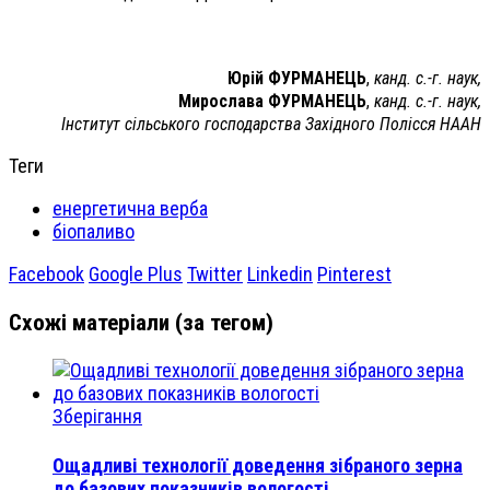
Юрій ФУРМАНЕЦЬ
,
канд. с.-г. наук,
Мирослава ФУРМАНЕЦЬ
,
канд. с.-г. наук,
Інститут сільського господарства Західного Полісся НААН
Теги
енергетична верба
біопаливо
Facebook
Google Plus
Twitter
Linkedin
Pinterest
Схожі матеріали (за тегом)
Зберігання
Ощадливі технології доведення зібраного зерна
до базових показників вологості