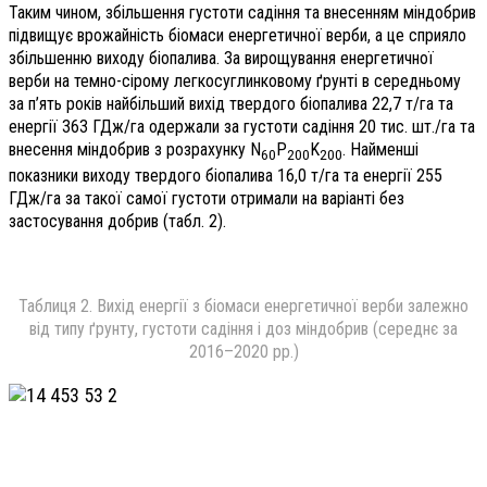
Таким чином, збільшення густоти садіння та внесенням міндобрив
підвищує врожайність біомаси енергетичної верби, а це сприяло
збільшенню виходу біопалива. За вирощування енергетичної
верби на темно-сірому легкосуглинковому ґрунті в середньому
за п’ять років найбільший вихід твердого біопалива 22,7 т/га та
енергії 363 ГДж/га одержали за густоти садіння 20 тис. шт./га та
внесення міндобрив з розрахунку N
P
K
. Найменші
60
200
200
показники виходу твердого біопалива 16,0 т/га та енергії 255
ГДж/га за такої самої густоти отримали на варіанті без
застосування добрив (табл. 2).
Таблиця 2. Вихід енергії з біомаси енергетичної верби залежно
від типу ґрунту, густоти садіння і доз міндобрив (середнє за
2016–2020 рр.)