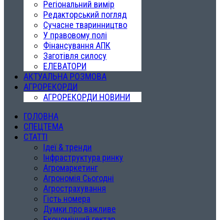
Регіональний вимір
Редакторський погляд
Сучасне тваринництво
У правовому полі
Фінансування АПК
Заготівля силосу
ЕЛЕВАТОРИ
АКТУАЛЬНА РОЗМОВА
АГРОРЕКОРДИ
АГРОРЕКОРДИ НОВИНИ
ГОЛОВНА
СПЕЦТЕМА
СТАТТІ
Ідеї & тренди
Інфраструктура ринку
Агромаркетинг
Агрономія Сьогодні
Агрострахування
Гість номера
Думки про важливе
Економічний гектар