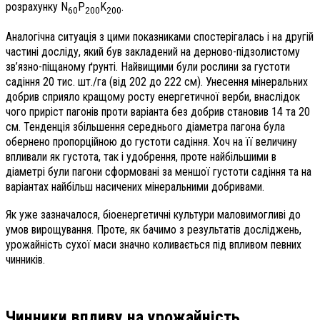
розрахунку N
P
K
.
60
200
200
Аналогічна ситуація з цими показниками спостерігалась і на другій
частині досліду, який був закладений на дерново-підзолистому
зв’язно-піщаному ґрунті. Найвищими були рослини за густоти
садіння 20 тис. шт./га (від 202 до 222 см). Унесення мінеральних
добрив сприяло кращому росту енергетичної верби, внаслідок
чого приріст пагонів проти варіанта без добрив становив 14 та 20
см. Тенденція збільшення середнього діаметра пагона була
обернено пропорційною до густоти садіння. Хоч на її величину
впливали як густота, так і удобрення, проте найбільшими в
діаметрі були пагони сформовані за меншої густоти садіння та на
варіантах найбільш насичених мінеральними добривами.
Як уже зазначалося, біоенергетичні культури маловимогливі до
умов вирощування. Проте, як бачимо з результатів досліджень,
урожайність сухої маси значно коливається під впливом певних
чинників.
Чинники впливу
на урожайність