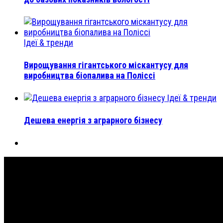
Ідеї & тренди
Вирощування гігантського міскантусу для
виробництва біопалива на Поліссі
Ідеї & тренди
Дешева енергія з аграрного бізнесу