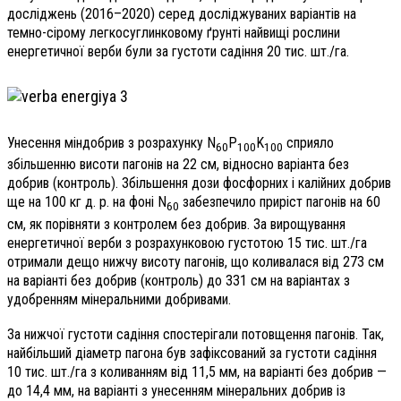
досліджень (2016–2020) серед досліджуваних варіантів на
темно-сірому легкосуглинковому ґрунті найвищі рослини
енергетичної верби були за густоти садіння 20 тис. шт./га.
Унесення міндобрив з розрахунку N
P
K
сприяло
60
100
100
збільшенню висоти пагонів на 22 см, відносно варіанта без
добрив (контроль). Збільшення дози фосфорних і калійних добрив
ще на 100 кг д. р. на фоні N
забезпечило приріст пагонів на 60
60
см, як порівняти з контролем без добрив. За вирощування
енергетичної верби з розрахунковою густотою 15 тис. шт./га
отримали дещо нижчу висоту пагонів, що коливалася від 273 см
на варіанті без добрив (контроль) до 331 см на варіантах з
удобренням мінеральними добривами.
За нижчої густоти садіння спостерігали потовщення пагонів. Так,
найбільший діаметр пагона був зафіксований за густоти садіння
10 тис. шт./га з коливанням від 11,5 мм, на варіанті без добрив —
до 14,4 мм, на варіанті з унесенням мінеральних добрив із