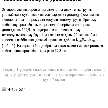
За вирощування верби енергетичної на двох типах ґрунтів
урожайність сухої маси на усіх варіантах досліду була значно
вищою на темно-сірому легкосуглинковому ґрунті. Причому
найбільшу врожайність енергетичної верби за п’ять років
досліджень 102,9 т/га одержали на темно-сірому
легкосуглинковому ґрунті за густоти садіння 20 тис. шт./га та
внесення найбільшої дози мінеральних добрив N
P
K
60
200
200
(табл. 1). На варіанті без добрив за такої самої густоти рослини
забезпечили врожайність на рівні 52,3 т/га.
Таблиця 1. Динаміка продуктивності енергетичної верби залежно
від типу ґрунту, густоти садіння та доз мінеральних добрив, т/га
сухої біомаси