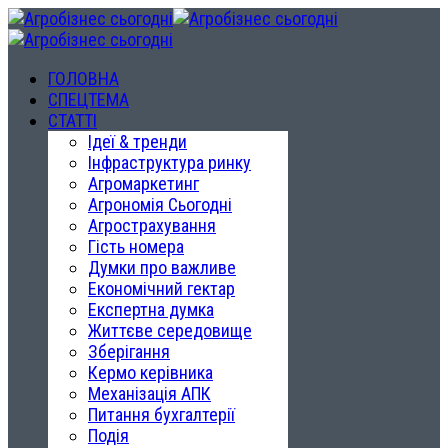
ГОЛОВНА
СПЕЦТЕМА
СТАТТІ
Ідеї & тренди
Інфраструктура ринку
Агромаркетинг
Агрономія Сьогодні
Агрострахування
Гість номера
Думки про важливе
Економічний гектар
Експертна думка
Життєве середовище
Зберігання
Кермо керівника
Механізація АПК
Питання бухгалтерії
Подія