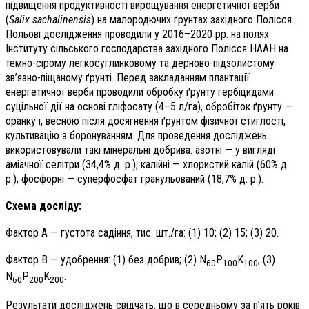
підвищення продуктивності вирощування енергетичної верби
(
Salix sachalinensis
) на малородючих ґрунтах західного Полісся.
Польові дослідження проводили у 2016–2020 рр. на полях
Інституту сільського господарства західного Полісся НААН на
темно-сірому легкосуглинковому та дерново-підзолистому
зв’язно-піщаному ґрунті. Перед закладанням плантації
енергетичної верби проводили обробку ґрунту гербіцидами
суцільної дії на основі гліфосату (4–5 л/га), обробіток ґрунту —
оранку і, весною після досягнення ґрунтом фізичної стиглості,
культивацію з боронуванням. Для проведення досліджень
використовували такі мінеральні добрива: азотні — у вигляді
аміачної селітри (34,4% д. р.); калійні — хлористий калій (60% д.
р.); фосфорні — суперфосфат гранульований (18,7% д. р.).
Схема досліду:
Фактор А — густота садіння, тис. шт./га: (1) 10; (2) 15; (3) 20.
Фактор В — удобрення: (1) без добрив; (2) N
P
K
; (3)
60
100
100
N
P
K
.
60
200
200
Результати досліджень свідчать, що в середньому за п’ять років