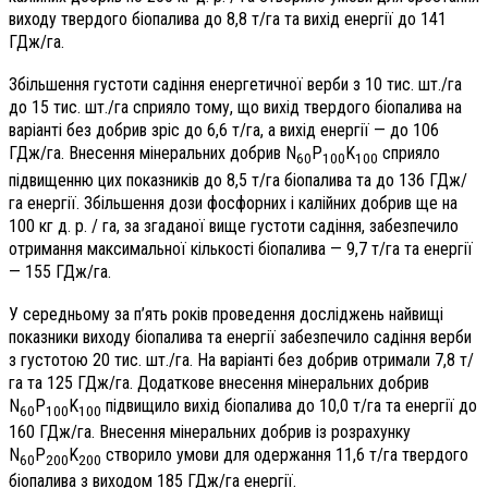
виходу твердого біопалива до 8,8 т/га та вихід енергії до 141
ГДж/га.
Збільшення густоти садіння енергетичної верби з 10 тис. шт./га
до 15 тис. шт./га сприяло тому, що вихід твердого біопалива на
варіанті без добрив зріс до 6,6 т/га, а вихід енергії — до 106
ГДж/га. Внесення мінеральних добрив N
P
K
сприяло
60
100
100
підвищенню цих показників до 8,5 т/га біопалива та до 136 ГДж/
га енергії. Збільшення дози фосфорних і калійних добрив ще на
100 кг д. р. / га, за згаданої вище густоти садіння, забезпечило
отримання максимальної кількості біопалива — 9,7 т/га та енергії
— 155 ГДж/га.
У середньому за п’ять років проведення досліджень найвищі
показники виходу біопалива та енергії забезпечило садіння верби
з густотою 20 тис. шт./га. На варіанті без добрив отримали 7,8 т/
га та 125 ГДж/га. Додаткове внесення мінеральних добрив
N
P
K
підвищило вихід біопалива до 10,0 т/га та енергії до
60
100
100
160 ГДж/га. Внесення мінеральних добрив із розрахунку
N
P
K
створило умови для одержання 11,6 т/га твердого
60
200
200
біопалива з виходом 185 ГДж/га енергії.