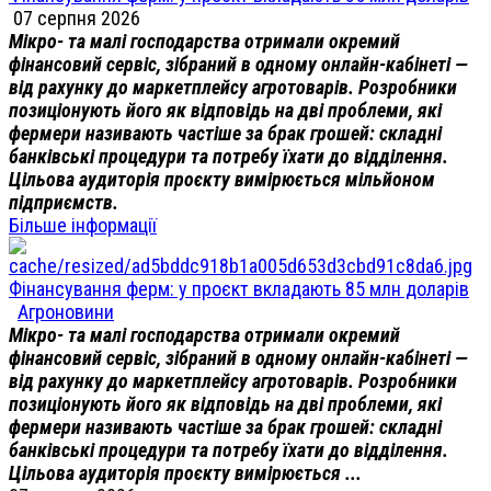
07 серпня 2026
Мікро- та малі господарства отримали окремий
фінансовий сервіс, зібраний в одному онлайн-кабінеті —
від рахунку до маркетплейсу агротоварів. Розробники
позиціонують його як відповідь на дві проблеми, які
фермери називають частіше за брак грошей: складні
банківські процедури та потребу їхати до відділення.
Цільова аудиторія проєкту вимірюється мільйоном
підприємств.
Більше інформації
Фінансування ферм: у проєкт вкладають 85 млн доларів
Агроновини
Мікро- та малі господарства отримали окремий
фінансовий сервіс, зібраний в одному онлайн-кабінеті —
від рахунку до маркетплейсу агротоварів. Розробники
позиціонують його як відповідь на дві проблеми, які
фермери називають частіше за брак грошей: складні
банківські процедури та потребу їхати до відділення.
Цільова аудиторія проєкту вимірюється ...