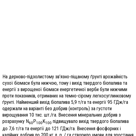
На дерново-підзолистому зв’язно-піщаному ґрунті врожайність
сухої біомаси була нижчою, тому і вихід твердого біопалива та
енергії з вирощеної біомаси енергетичної верби були нижчими
проти показників, отриманих на темно-сірому легкосуглинковому
ґрунті. Найменший вихід біопалива 5,9 т/га та енергії 95 ГДж/га
одержали на варіанті без добрив (контроль) за густоти
вирощування 10 тис. шт./га. Внесення мінеральних добрив з
розрахунку N
P
K
підвищувало вихід твердого біопалива
60
100
100
до 7,6 т/га та енергії до 121 ГДж/га. Внесення фосфорних і
калійних добрив по 200 кг д. р. / га створило умови для зростання