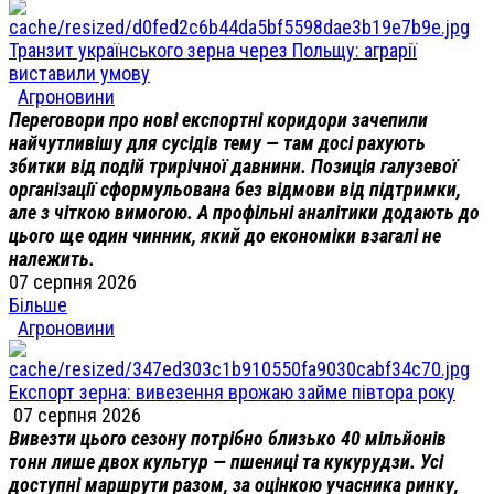
Транзит українського зерна через Польщу: аграрії
виставили умову
Агроновини
Переговори про нові експортні коридори зачепили
найчутливішу для сусідів тему — там досі рахують
збитки від подій трирічної давнини. Позиція галузевої
організації сформульована без відмови від підтримки,
але з чіткою вимогою. А профільні аналітики додають до
цього ще один чинник, який до економіки взагалі не
належить.
07 серпня 2026
Більше
Агроновини
Експорт зерна: вивезення врожаю займе півтора року
07 серпня 2026
Вивезти цього сезону потрібно близько 40 мільйонів
тонн лише двох культур — пшениці та кукурудзи. Усі
доступні маршрути разом, за оцінкою учасника ринку,