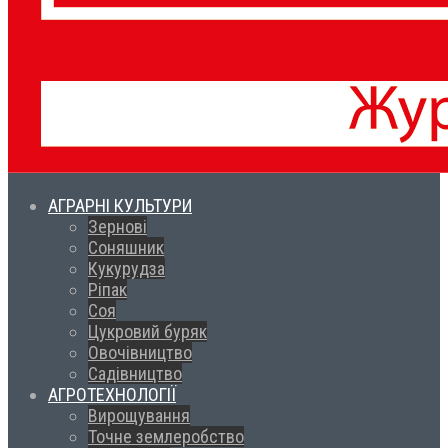
АГРАРНІ КУЛЬТУРИ
Зернові
Соняшник
Кукурудза
Ріпак
Соя
Цукровий буряк
Овочівництво
Садівництво
АГРОТЕХНОЛОГІЇ
Вирощування
Точне землеробство