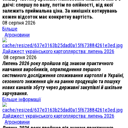
двічі: спершу по валу, потім по олійності, від якої
залежить приймальна ціна. За нинішніх котирувань
кожен відсоток має конкретну вартість.
08 серпня 2026
Більше
Агроновини
Дайджест українського картоплярства: липень 2026
08 серпня 2026
Липень 2026 року пройшов під знаком практичного
навчання виробників, оприлюднення першого
системного дослідження споживання картоплі в Україні,
сезонного зниження цін на ранню продукцію та пошуку
нових каналів збуту через державні закупівлі й шкільне
харчування.
Більше інформації
Дайджест українського картоплярства: липень 2026
Агроновини
Липень 2026 року пройшов під знаком практичного