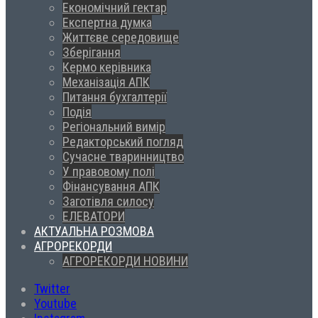
Економічний гектар
Експертна думка
Життєве середовище
Зберігання
Кермо керівника
Механізація АПК
Питання бухгалтерії
Подія
Регіональний вимір
Редакторський погляд
Сучасне тваринництво
У правовому полі
Фінансування АПК
Заготівля силосу
ЕЛЕВАТОРИ
АКТУАЛЬНА РОЗМОВА
АГРОРЕКОРДИ
АГРОРЕКОРДИ НОВИНИ
Twitter
Youtube