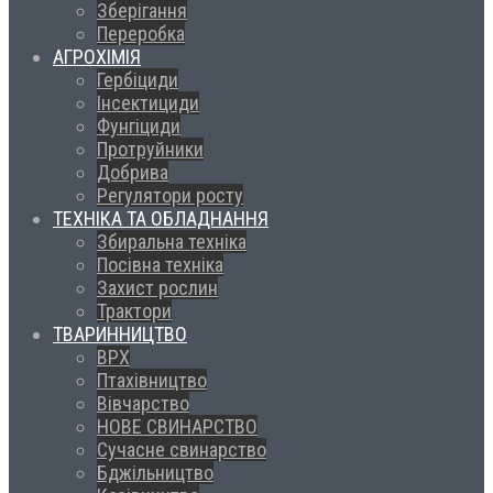
Зберігання
Переробка
АГРОХІМІЯ
Гербіциди
Інсектициди
Фунгіциди
Протруйники
Добрива
Регулятори росту
ТЕХНІКА ТА ОБЛАДНАННЯ
Збиральна техніка
Посівна техніка
Захист рослин
Трактори
ТВАРИННИЦТВО
ВРХ
Птахівництво
Вівчарство
НОВЕ СВИНАРСТВО
Сучасне свинарство
Бджільництво