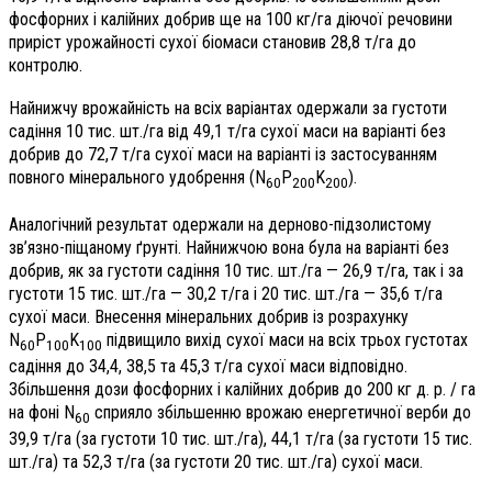
фосфорних і калійних добрив ще на 100 кг/га діючої речовини
приріст урожайності сухої біомаси становив 28,8 т/га до
контролю.
Найнижчу врожайність на всіх варіантах одержали за густоти
садіння 10 тис. шт./га від 49,1 т/га сухої маси на варіанті без
добрив до 72,7 т/га сухої маси на варіанті із застосуванням
повного мінерального удобрення (N
P
K
).
60
200
200
Аналогічний результат одержали на дерново-підзолистому
зв’язно-піщаному ґрунті. Найнижчою вона була на варіанті без
добрив, як за густоти садіння 10 тис. шт./га — 26,9 т/га, так і за
густоти 15 тис. шт./га — 30,2 т/га і 20 тис. шт./га — 35,6 т/га
сухої маси. Внесення мінеральних добрив із розрахунку
N
P
K
підвищило вихід сухої маси на всіх трьох густотах
60
100
100
садіння до 34,4, 38,5 та 45,3 т/га сухої маси відповідно.
Збільшення дози фосфорних і калійних добрив до 200 кг д. р. / га
на фоні N
сприяло збільшенню врожаю енергетичної верби до
60
39,9 т/га (за густоти 10 тис. шт./га), 44,1 т/га (за густоти 15 тис.
шт./га) та 52,3 т/га (за густоти 20 тис. шт./га) сухої маси.