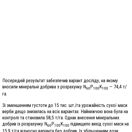
Посередній результат забезпечив варіант досліду, на якому
вносили мінеральні добрива з розрахунку N
P
K
— 74,4 т/
60
100
100
га.
Зі зменшенням густоти до 15 тис. шт./га урожайність сухої маси
верби дещо знизилась на всіх варіантах. Найнижчою вона була на
контролі та становила 58,5 т/га. Однак внесення мінеральних
добрив із розрахунку N
P
K
підвищило вихід сухої маси на
60
100
100
15,9 т/га відносно варіанта без добрив. Із збільшенням дози