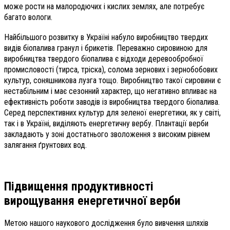
може рости на малородючих і кислих землях, але потребує
багато вологи.
Найбільшого розвитку в Україні набуло виробництво твердих
видів біопалива гранул і брикетів. Переважно сировиною для
виробництва твердого біопалива є відходи деревообробної
промисловості (тирса, тріска), солома зернових і зернобобових
культур, соняшникова лузга тощо. Виробництво такої сировини є
нестабільним і має сезонний характер, що негативно впливає на
ефективність роботи заводів із виробництва твердого біопалива.
Серед перспективних культур для зеленої енергетики, як у світі,
так і в Україні, виділяють енергетичну вербу. Плантації верби
закладають у зоні достатнього зволоження з високим рівнем
залягання ґрунтових вод.
Підвищення продуктивності
вирощування енергетичної верби
Метою нашого наукового дослідження було вивчення шляхів