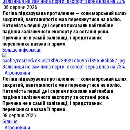
Залізниця не замінила порти: експорт зерна впав на 73%
08 серпня 2026
Логіка підказувала протилежне — коли морський шлях
закритий, вантажопотік мав перекинутися на колію.
Натомість перші дні серпня показали найглибше
падіння залізничного експорту за останні роки.
Причина не в самій залізниці, і представник
перевізника назвав її прямо.
Більше інформації
Залізниця не замінила порти: експорт зерна впав на 73%
Агроновини
Логіка підказувала протилежне — коли морський шлях
закритий, вантажопотік мав перекинутися на колію.
Натомість перші дні серпня показали найглибше
падіння залізничного експорту за останні роки.
Причина не в самій залізниці, і представник
перевізника назвав її прямо.
08 серпня 2026
Більше
Агроновини