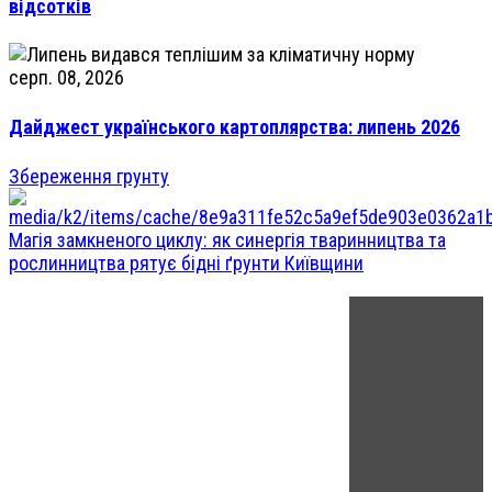
відсотків
серп. 08, 2026
Дайджест українського картоплярства: липень 2026
Збереження грунту
Магія замкненого циклу: як синергія тваринництва та
рослинництва рятує бідні ґрунти Київщини