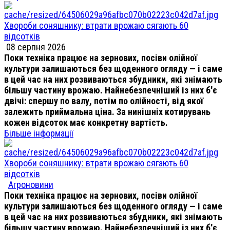
Хвороби соняшнику: втрати врожаю сягають 60
відсотків
08 серпня 2026
Поки техніка працює на зернових, посіви олійної
культури залишаються без щоденного огляду — і саме
в цей час на них розвиваються збудники, які знімають
більшу частину врожаю. Найнебезпечніший із них б'є
двічі: спершу по валу, потім по олійності, від якої
залежить приймальна ціна. За нинішніх котирувань
кожен відсоток має конкретну вартість.
Більше інформації
Хвороби соняшнику: втрати врожаю сягають 60
відсотків
Агроновини
Поки техніка працює на зернових, посіви олійної
культури залишаються без щоденного огляду — і саме
в цей час на них розвиваються збудники, які знімають
більшу частину врожаю. Найнебезпечніший із них б'є