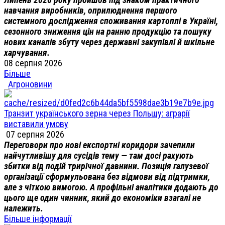
навчання виробників, оприлюднення першого
системного дослідження споживання картоплі в Україні,
сезонного зниження цін на ранню продукцію та пошуку
нових каналів збуту через державні закупівлі й шкільне
харчування.
08 серпня 2026
Більше
Агроновини
Транзит українського зерна через Польщу: аграрії
виставили умову
07 серпня 2026
Переговори про нові експортні коридори зачепили
найчутливішу для сусідів тему — там досі рахують
збитки від подій трирічної давнини. Позиція галузевої
організації сформульована без відмови від підтримки,
але з чіткою вимогою. А профільні аналітики додають до
цього ще один чинник, який до економіки взагалі не
належить.
Більше інформації