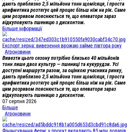
дають приблизно 2,5 мільйона тонн щомісяця, і проста
арифметика розтягує цей процес більш ніж на рік. Саме
цим розривом пояснюється те, що елеватори зараз
відкуповують пшеницю з дисконтом.
Більше інформації
Експорт зерна: вивезення врожаю займе півтора року
Агроновини
Вивезти цього сезону потрібно близько 40 мільйонів
тонн лише двох культур — пшениці та кукурудзи. Усі
доступні маршрути разом, за оцінкою учасника ринку,
дають приблизно 2,5 мільйона тонн щомісяця, і проста
арифметика розтягує цей процес більш ніж на рік. Саме
цим розривом пояснюється те, що елеватори зараз
відкуповують пшеницю з дисконтом.
07 серпня 2026
Більше
Агроновини
Фінансування ферм: у проєкт вкладають 85 млн доларів