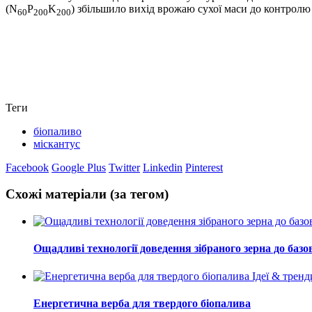
(N
P
K
) збільшило вихід врожаю сухої маси до контролю (
60
200
200
Теги
біопаливо
міскантус
Facebook
Google Plus
Twitter
Linkedin
Pinterest
Схожі матеріали (за тегом)
Ощадливі технології доведення зібраного зерна до базо
Ідеї & тренд
Енергетична верба для твердого біопалива