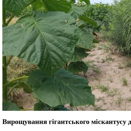
Вирощування гігантського міскантусу д