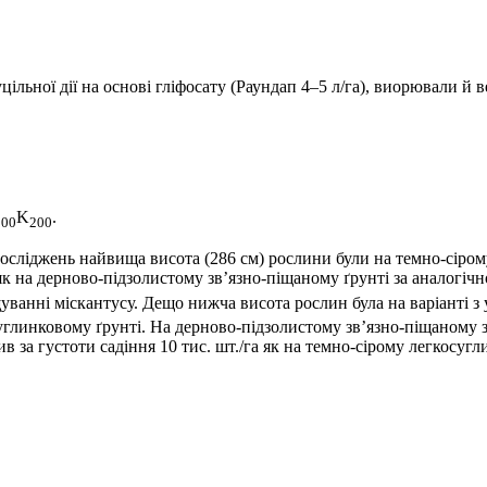
ільної дії на основі гліфосату (Раундап 4–5 л/га), виорювали й 
K
.
200
200
ліджень найвища висота (286 см) рослини були на темно-сірому л
 як на дерново-підзолистому зв’язно-піщаному ґрунті за аналогіч
щуванні міскантусу. Дещо нижча висота рослин була на варіанті 
суглинковому ґрунті. На дерново-підзолистому зв’язно-піщаному з
 за густоти садіння 10 тис. шт./га як на темно-сірому легкосугли