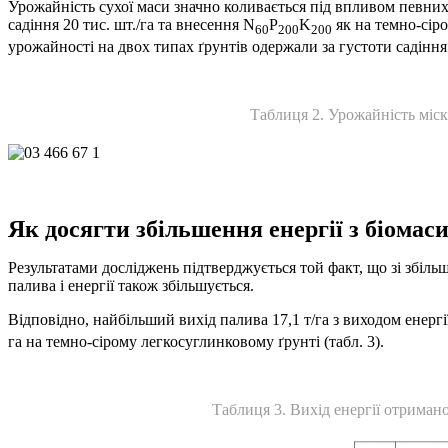
Урожайність сухої маси значно коливається під впливом певних
садіння 20 тис. шт./га та внесення N
P
K
як на темно-сіро
60
200
200
урожайності на двох типах ґрунтів одержали за густоти садіння 10
Таблиця 2. Урожайність міска
Як досягти збільшення енергії з біомас
Результатами досліджень підтверджується той факт, що зі збіль
палива і енергії також збільшується.
Відповідно, найбільший вихід палива 17,1 т/га з виходом енерг
га на темно-сірому легкосуглинковому ґрунті (табл. 3).
Таблиця 3. Вихід енергії отримано