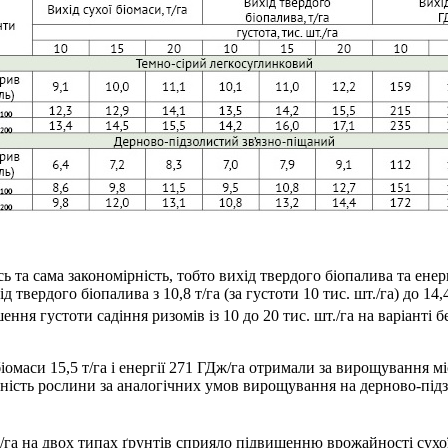
ь та сама закономірність, тобто вихід твердого біопалива та ене
твердого біопалива з 10,8 т/га (за густоти 10 тис. шт./га) до 14,4 
ння густоти садіння ризомів із 10 до 20 тис. шт./га на варіанті 
омаси 15,5 т/га і енергії 271 ГДж/га отримали за вирощування м
айність рослини за аналогічних умов вирощування на дерново-підз
./га на двох типах ґрунтів сприяло підвищенню врожайності сухої