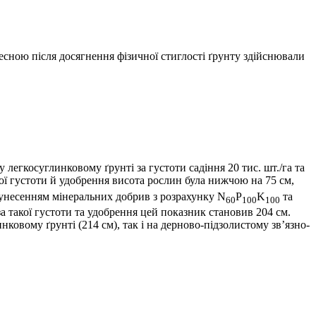
весною після досягнення фізичної стиглості ґрунту здійснювали
егкосуглинковому ґрунті за густоти садіння 20 тис. шт./га та
ної густоти й удобрення висота рослин була нижчою на 75 см,
з унесенням мінеральних добрив з розрахунку N
P
K
та
60
100
100
а такої густоти та удобрення цей показник становив 204 см.
нковому ґрунті (214 см), так і на дерново-підзолистому зв’язно-