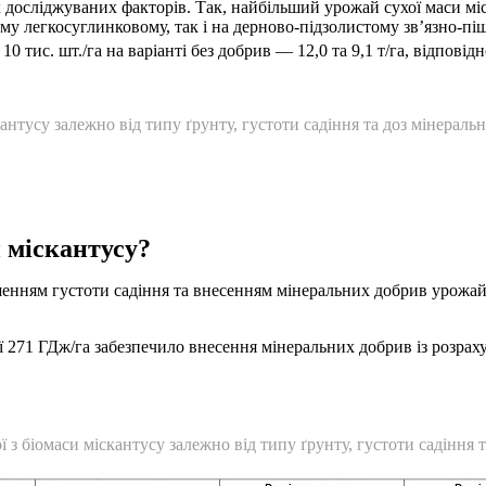
 досліджуваних факторів. Так, найбільший урожай сухої маси мі
му легкосуглинковому, так і на дерново-підзолистому зв’язно-пі
 тис. шт./га на варіанті без добрив — 12,0 та 9,1 т/га, відповідно
нтусу залежно від типу ґрунту, густоти садіння та доз мінеральн
и міскантусу?
шенням густоти садіння та внесенням мінеральних добрив урожайн
ії 271 ГДж/га забезпечило внесення мінеральних добрив із розра
ї з біомаси міскантусу залежно від типу ґрунту, густоти садіння 