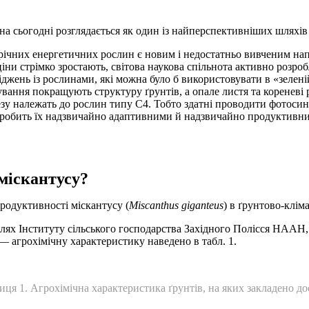
на сьогодні розглядається як один із найперспективніших шляхі
ічних енергетичних рослин є новим і недостатньо вивченим нап
ни стрімко зростають, світова наукова спільнота активно розробл
іджень із рослинами, які можна було б використовувати в «зелен
вання покращують структуру ґрунтів, а опале листя та кореневі
езу належать до рослин типу С4. Тобто здатні проводити фотосинт
ть робить їх надзвичайно адаптивними й надзвичайно продуктивни
 міскантусу?
одуктивності міскантусу (
Miscanthus giganteus
) в ґрунтово-клім
ях Інституту сільського господарства Західного Полісся НААН, 
 агрохімічну характеристику наведено в табл. 1.
иця 1. Агрохімічна характеристика ґрунтів, на яких закладено до