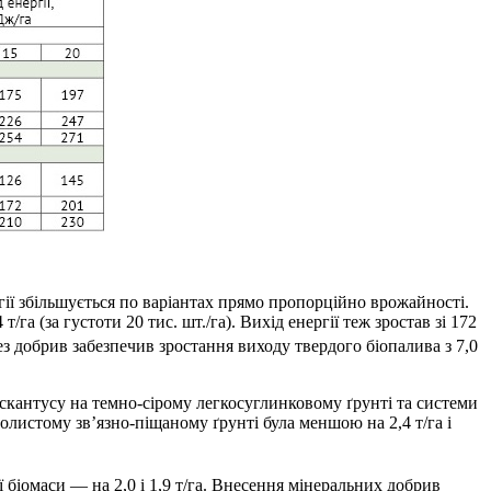
ргії збільшується по варіантах прямо пропорційно врожайності.
т/га (за густоти 20 тис. шт./га). Вихід енергії теж зростав зі 172
без добрив забезпечив зростання виходу твердого біопалива з 7,0
іскантусу на темно-сірому легкосуглинковому ґрунті та системи
олистому зв’язно-піщаному ґрунті була меншою на 2,4 т/га і
 біомаси — на 2,0 і 1,9 т/га. Внесення мінеральних добрив