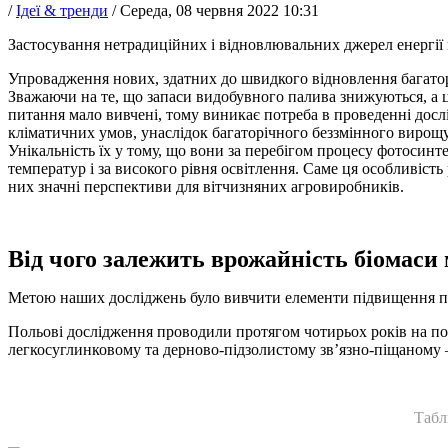
/
Ідеї & тренди
/
Середа, 08 червня 2022 10:31
Застосування нетрадиційних і відновлювальних джерел енергії 
Упровадження нових, здатних до швидкого відновлення багатор
Зважаючи на те, що запаси видобувного палива знижуються, а ці
питання мало вивчені, тому виникає потреба в проведенні досл
кліматичних умов, унаслідок багаторічного беззмінного вирощу
Унікальність їх у тому, що вони за перебігом процесу фотосинт
температур і за високого рівня освітлення. Саме ця особливіс
них значні перспективи для вітчизняних агровиробників.
Від чого залежить врожайність біомаси
Метою наших досліджень було вивчити елементи підвищення пр
Польові дослідження проводили протягом чотирьох років на пол
легкосуглинковому та дерново-підзолистому зв’язно-піщаному —
Табл