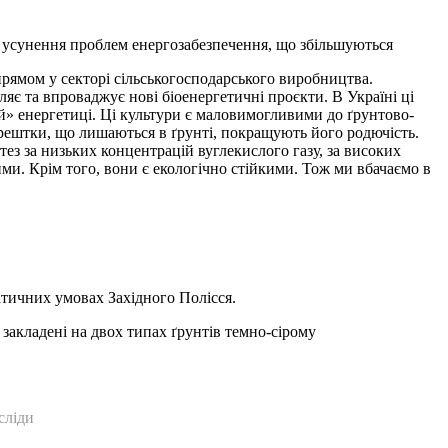
в усунення проблем енергозабезпечення, що збільшуються
рямом у секторі сільськогосподарського виробництва.
яє та впроваджує нові біоенергетичні проєкти. В Україні ці
ій» енергетиці. Ці культури є маловимогливими до ґрунтово-
 рештки, що лишаються в ґрунті, покращують його родючість.
ез за низьких концентрацій вуглекислого газу, за високих
ми. Крім того, вони є екологічно стійкими. Тож ми вбачаємо в
атичних умовах Західного Полісся.
закладені на двох типах ґрунтів темно-сірому
сліди