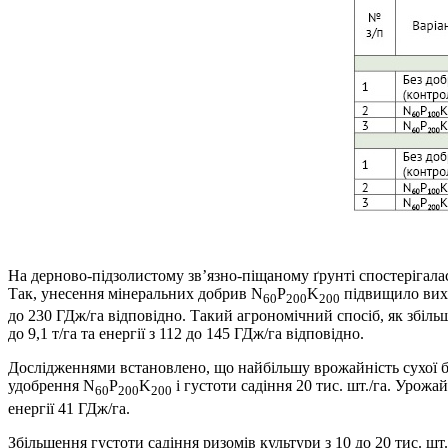
На дерново-підзолистому зв’язно-піщаному ґрунті спостерігалас
Так, унесення мінеральних добрив N
P
K
підвищило вихід 
60
200
200
до 230 ГДж/га відповідно. Такий агрономічний спосіб, як збільше
до 9,1 т/га та енергії з 112 до 145 ГДж/га відповідно.
Дослідженнями встановлено, що найбільшу врожайність сухої бі
удобрення N
P
K
і густоти садіння 20 тис. шт./га. Урож
60
200
200
енергії 41 ГДж/га.
Збільшення густоти садіння ризомів культури з 10 до 20 тис. шт