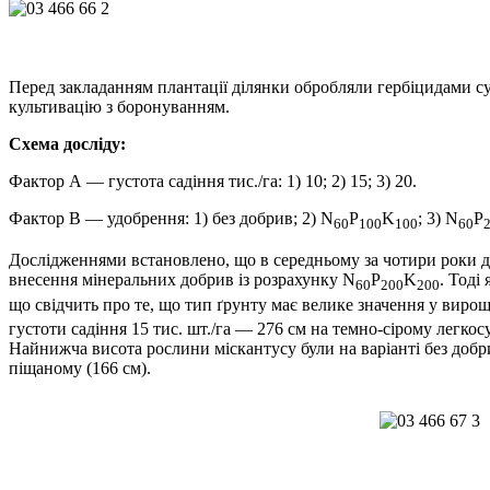
Перед закладанням плантації ділянки обробляли гербіцидами суц
культивацію з боронуванням.
Схема досліду:
Фактор А — густота садіння тис./га: 1) 10; 2) 15; 3) 20.
Фактор В — удобрення:
1) без добрив; 2) N
P
K
;
3) N
P
60
100
100
60
Дослідженнями встановлено, що в середньому за чотири роки дос
внесення мінеральних добрив із розрахунку N
P
K
. Тоді
60
200
200
що свідчить про те, що тип ґрунту має велике значення у виро
густоти садіння 15 тис. шт./га — 276 см на темно-сірому легко
Найнижча висота рослини міскантусу були на варіанті без добрив
піщаному (166 см).