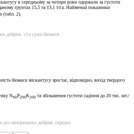
скантусу в середньому за чотири роки одержали за густоти
щаному ґрунтах 15,5 та 13,1 т/га. Найменші показники
 (табл. 2).
их добрив, т/га сухої біомаси
ість біомаси міскантусу зростає, відповідно, вихід твердого
хунку N
P
K
та збільшення густоти садіння до 20 тис. шт./
60
200
200
та доз мінеральних добрив, середнє