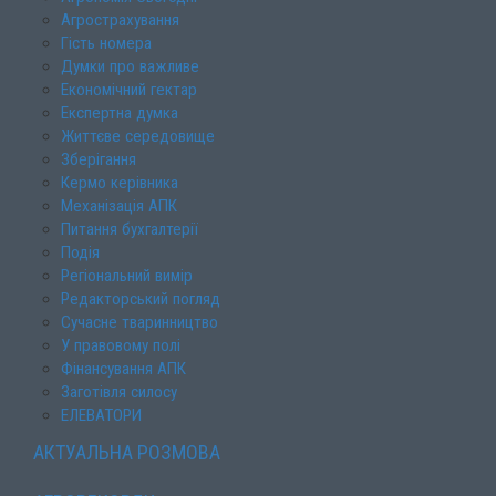
Агрострахування
Гість номера
Думки про важливе
Економічний гектар
Експертна думка
Життєве середовище
Зберігання
Кермо керівника
Механізація АПК
Питання бухгалтерії
Подія
Регіональний вимір
Редакторський погляд
Сучасне тваринництво
У правовому полі
Фінансування АПК
Заготівля силосу
ЕЛЕВАТОРИ
АКТУАЛЬНА РОЗМОВА