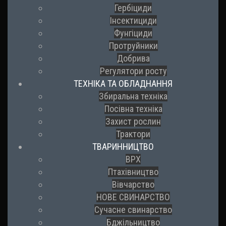
Гербіциди
Інсектициди
Фунгіциди
Протруйники
Добрива
Регулятори росту
ТЕХНІКА ТА ОБЛАДНАННЯ
Збиральна техніка
Посівна техніка
Захист рослин
Трактори
ТВАРИННИЦТВО
ВРХ
Птахівництво
Вівчарство
НОВЕ СВИНАРСТВО
Сучасне свинарство
Бджільництво