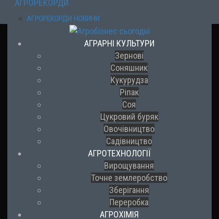
АГРОРЕКОРДИ
АГРОРЕКОРДИ НОВИНИ
АГРАРНІ КУЛЬТУРИ
Зернові
Соняшник
Кукурудза
Ріпак
Соя
Цукровий буряк
Овочівництво
Садівництво
АГРОТЕХНОЛОГІЇ
Вирощування
Точне землеробство
Зберігання
Переробка
АГРОХІМІЯ