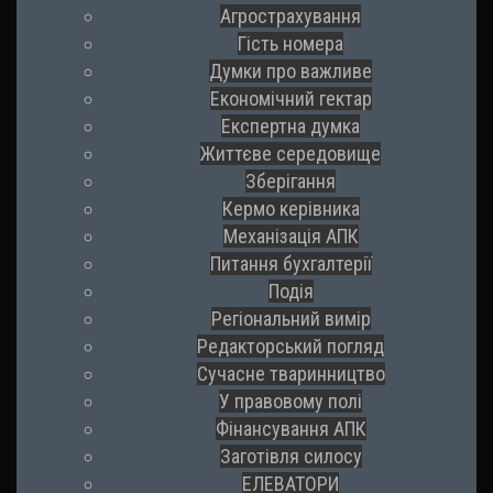
Агрострахування
Гість номера
Думки про важливе
Економічний гектар
Експертна думка
Життєве середовище
Зберігання
Кермо керівника
Механізація АПК
Питання бухгалтерії
Подія
Регіональний вимір
Редакторський погляд
Сучасне тваринництво
У правовому полі
Фінансування АПК
Заготівля силосу
ЕЛЕВАТОРИ