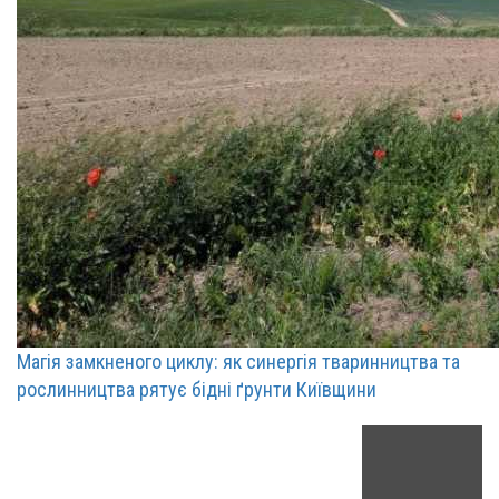
Магія замкненого циклу: як синергія тваринництва та
рослинництва рятує бідні ґрунти Київщини