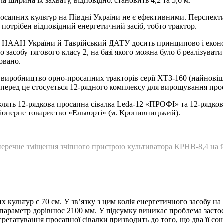
а ширина їх захвату, відповідно, становить 4,2 та 5,6 м.
росапних культур на Півдні України не є ефективними. Перспе
и потрібен відповідний енергетичний засіб, тобто трактор.
» НААН України й Таврійський ДАТУ досить принципово і економ
 засобу тягового класу 2, на базі якого можна було б реалізув
зовано.
 виробництво орно-просапних тракторів серії ХТЗ-160 (найнові
перед це стосується 12-рядного комплексу для вирощування прос
влять 12-рядкова просапна сівалка Leda-12 «ПРОФІ» та 12-рядко
ціонерне товариство «Ельворті» (м. Кропивницький).
перечне зміщення зчіпного пристрою культиватора КРНВ-8,4 на й
льтур є 70 см. У зв’язку з цим колія енергетичного засобу на о
 параметр дорівнює 2100 мм. У підсумку виникає проблема заст
 агрегатування просапної сівалки призводить до того, що два її с