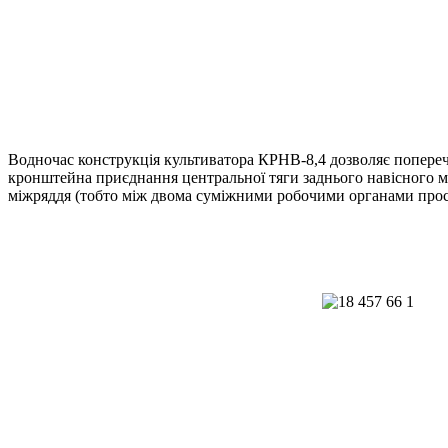
Водночас конструкція культиватора КРНВ-8,4 дозволяє поперечн
кронштейна приєднання центральної тяги заднього навісного мех
міжряддя (тобто між двома суміжними робочими органами проса