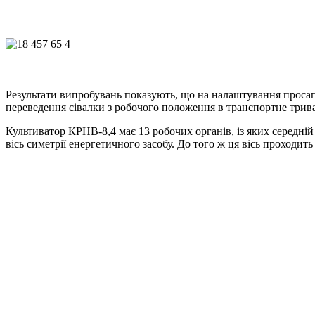
Результати випробувань показують, що на налаштування просапн
переведення сівалки з робочого положення в транспортне триває
Культиватор КРНВ-8,4 має 13 робочих органів, із яких середні
вісь симетрії енергетичного засобу. До того ж ця вісь проходит