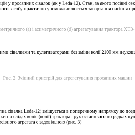
кцій у просапних сівалок (як у Leda-12). Стан, за якого посівні се
ного засобу практично унеможливлюється загортання насіння про
метричного (а) і асиметричного (б) агрегатування трактора ХТЗ-1
ними сівалками та культиваторами без зміни колії 2100 мм наук
Рис. 2. Зчіпний пристрій для агрегатування просапних машин
а сівалка Leda-12) зміщується в поперечному напрямку до поздовж
по слідах коліс (колії) трактора і рух останнього по рядках кул
івного агрегата є задовільною (рис. 3).