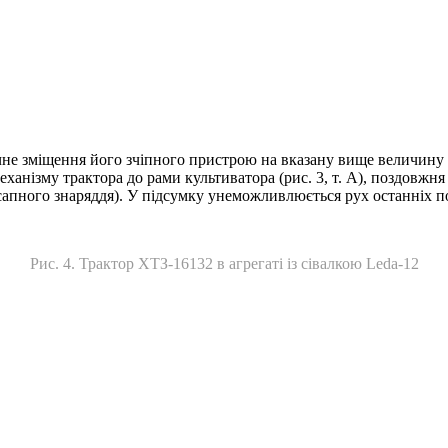
е зміщення його зчіпного пристрою на вказану вище величину (р
анізму трактора до рами культиватора (рис. 3, т. А), поздовжня
пного знаряддя). У підсумку унеможливлюється рух останніх по
Рис. 4. Трактор ХТЗ-16132 в агрегаті із сівалкою Leda-12