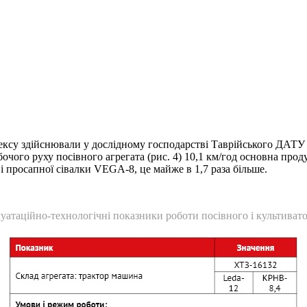
су здійснювали у дослідному господарстві Таврійського ДАТУ ім
очого руху посівного агрегата (рис. 4) 10,1 км/год основна прод
 просапної сівалки VEGA-8, це майже в 1,7 раза більше.
уатаційно-технологічні показники роботи посівного і культивато