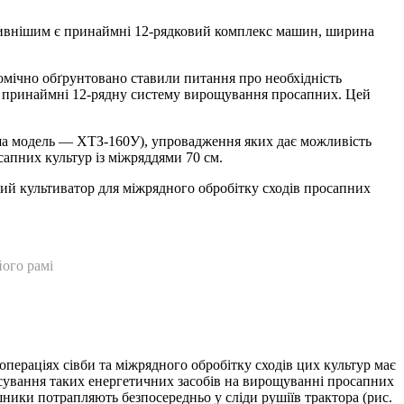
ктивнішим є принаймні 12-рядковий комплекс машин, ширина
ічно обґрунтовано ставили питання про необхідність
ати принаймні 12-рядну систему вирощування просапних. Цей
ша модель — ХТЗ-160У), упровадження яких дає можливість
апних культур із міжряддями 70 см.
вий культиватор для міжрядного обробітку сходів просапних
ого рамі
пераціях сівби та міжрядного обробітку сходів цих культур має
осування таких енергетичних засобів на вирощуванні просапних
ошники потрапляють безпосередньо у сліди рушіїв трактора (рис.