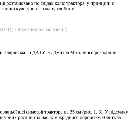
кції розташовано по слідах коліс трактора, у принципі є
сапної культури на задану глибину.
60 (1) з просапною сівалкою (2)
овці Таврійського ДАТУ ім. Дмитра Моторного розробили
ньої вісі симетрії трактора на 35 см (рис. 1, б). У підсумку
ьтурних рослин під час їх міжрядного обробітку. Навіть за