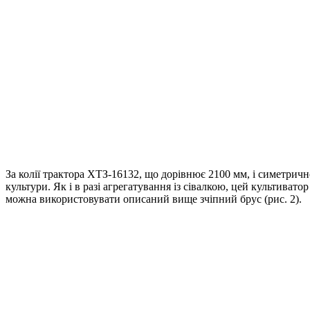
За колії трактора ХТЗ-16132, що дорівнює 2100 мм, і симетрич
культури. Як і в разі агрегатування із сівалкою, цей культива
можна використовувати описаний вище зчіпний брус (рис. 2).