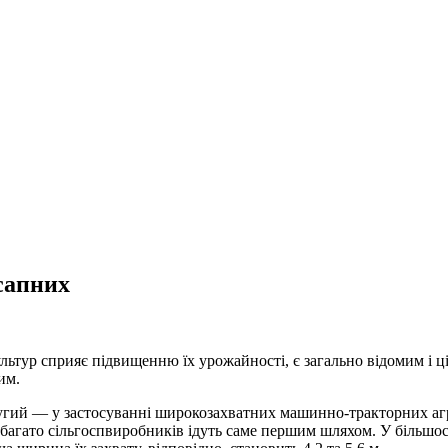
сапних
ультур сприяє підвищенню їх урожайності, є загально відомим і 
им.
другий — у застосуванні широкозахватних машинно-тракторних агр
м багато сільгоспвиробників ідуть саме першим шляхом. У більшос