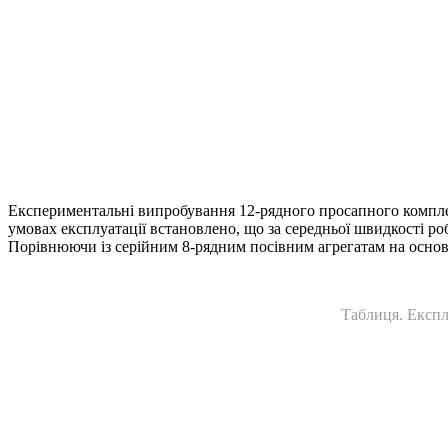
Експериментальні випробування 12-рядного просапного комплек
умовах експлуатації встановлено, що за середньої швидкості роб
Порівнюючи із серійним 8-рядним посівним агрегатам на основі
Таблиця. Експл