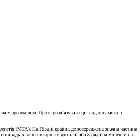
цілком зрозумілим. Проте розв’язувати це завдання можна
егатів (МТА). На Півдні країни, де зосереджена значна частина
ті випадків вони використовують 6- або 8-рядні комплекси на