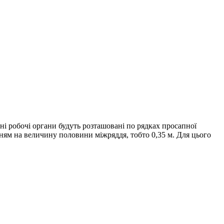
ні робочі органи будуть розташовані по рядках просапної
нням на величину половини міжряддя, тобто 0,35 м. Для цього