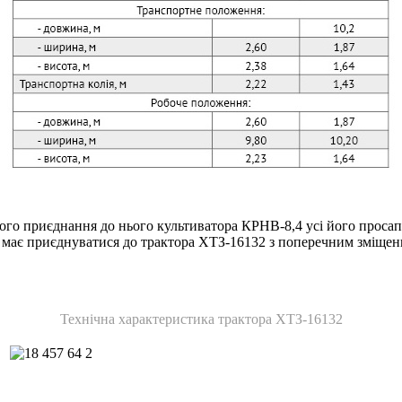
ного приєднання до нього культиватора КРНВ-8,4 усі його просап
тор має приєднуватися до трактора ХТЗ-16132 з поперечним зміще
Технічна характеристика трактора ХТЗ-16132