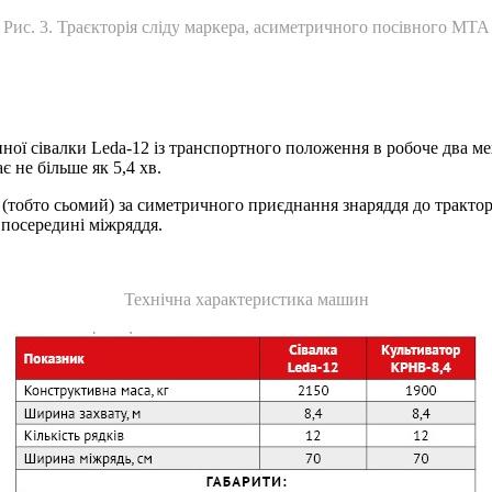
Рис. 3. Траєкторія сліду маркера, асиметричного посівного МТА
ої сівалки Leda-12 із транспортного положення в робоче два мех
 не більше як 5,4 хв.
й (тобто сьомий) за симетричного приєднання знаряддя до тракт
ь посередині міжряддя.
Технічна характеристика машин