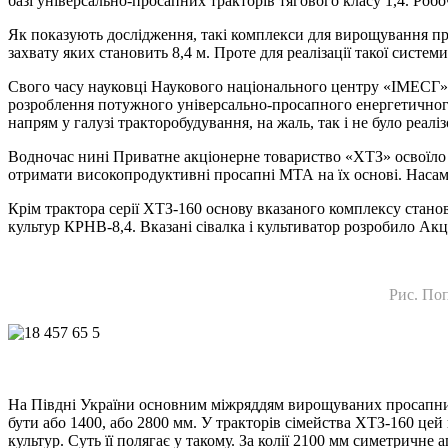
базі універсально-просапних тракторів тягового класу 1,4. Робоч
Як показують дослідження, такі комплекси для вирощування п
захвату яких становить 8,4 м. Проте для реалізації такої систем
Свого часу науковці Наукового національного центру «ІМЕСГ
розроблення потужного універсально-просапного енергетичного
напрям у галузі тракторобудування, на жаль, так і не було реалі
Водночас нині Приватне акціонерне товариство «ХТЗ» освоїло
отримати високопродуктивні просапні МТА на їх основі. Насам
Крім трактора серії ХТЗ-160 основу вказаного комплексу стано
культур КРНВ-8,4. Вказані сівалка і культиватор розробило Ак
Рис. По
На Півдні України основним міжряддям вирощуваних просапних ку
бути або 1400, або
2800 мм. У тракторів сімейства ХТЗ-160 цей
культур. Суть її полягає у такому. За колії 2100 мм симетричне