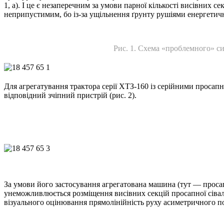
1, а). І це є незаперечним за умови парної кількості висівних се
неприпустимим, бо із-за ущільнення ґрунту рушіями енергетич
Рис. 1. Схема «проблемного» си
Для агрегатування трактора серії ХТЗ-160 із серійними просап
відповідний зчіпний пристрій (рис. 2).
За умови його застосування агрегатована машина (тут — просапн
унеможливлюється розміщення висівних секцій просапної сівалки 
візуального оцінювання прямолінійність руху асиметричного пос