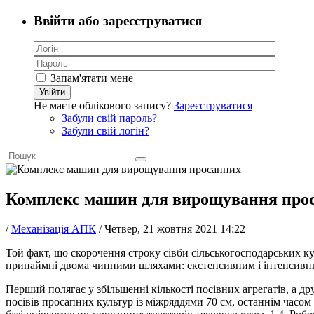
Ввійти або зареєструватися
Запам'ятати мене
Увійти
Не маєте облікового запису?
Зареєструватися
Забули свій пароль?
Забули свій логін?
Комплекс машин для вирощування про
/
Механізація АПК
/
Четвер, 21 жовтня 2021 14:22
Той факт, що скорочення строку сівби сільськогосподарських к
принаймні двома чинними шляхами: екстенсивним і інтенсивн
Перший полягає у збільшенні кількості посівних агрегатів, а 
посівів просапних культур із міжряддями 70 см, останнім часо