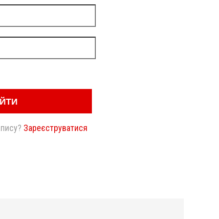
ІЙТИ
апису?
Зареєструватися