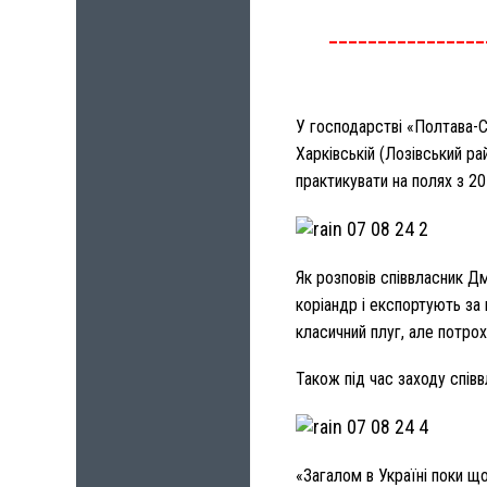
________________
У господарстві «Полтава-Са
Харківській (Лозівський ра
практикувати на полях з 2
Як розповів співвласник Д
коріандр і експортують за 
класичний плуг, але потрох
Також під час заходу спів
«Загалом в Україні поки щ