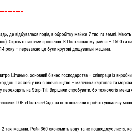
_________
д», де відбувалася подія, в обробітку майже 7 тис. га землі. Мають 
йон). Скрізь є системи зрошення. В Полтавському районі – 1500 га н
014 року – переважно це були кругові дощувальні машини.
митро Штанько, основний бізнес господарства – співпраця із виробн
кордон. І як хобі у них є овочівництво – маленька картопля та морк
у переходять на Strip-Till. Вирішили спробувати, бо технологія менш
власники ТОВ «Полтава-Сад» на полі показали в роботі унікальну ма
о 2 такі машини. Рейн 360 економить воду та не пошкоджує листя, ко