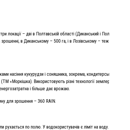
три локації – дві в Полтавській області (Диканський і Полтавський ра
а зрошенні, в Диканському – 500 га, і в Лозівському – теж 500 га. З
иками насіння кукурудзи і соняшника, зокрема, кондитерського. Так
ва (ТМ «Моркішка). Використовують різні технології землеробства. У 
 енергозатратна і більше дає врожаю.
шину для зрошення – 360 RAIN.
ли рухається по полю. У водокористувачів є ліміт на воду. Держава 