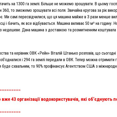
стачить на 1300 га землі. Більше не можемо зрошувати. В цьому госп
 360, то зможемо зрошувати всі поля. Звичайна кругова за рік викор
ює. Ми самі пересвідчилися, що ця машина майже в 3 рази менше вил
сці і бачить, як все відбувається. Машина виливає 50 м³ на годину.
но недешеве. Дана машина з доставкою та розмитненням коштувала 
рства та керівник ОВК «Рейн» Віталій Штанько розповів, що сьогод
 об’єдналися і 294 га землі передали в ОВК. Тепер можна отримати 
я буде схвальним, то 90% профінансує Агентством США з міжнародно
_________
о вже 43 організації водокористувачів, які об’єднують 
_________