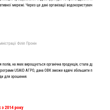
ативної мережі. Через це дані організації водокористувачів не можу
ністрації Філіп Пронін
 полів, на яких вирощується органічна продукція, стала другою в Укр
д Програми USAID АГРО, дана ОВК зможе вдвічі збільшити площу поли
оди для зрошення.
 з 2014 року