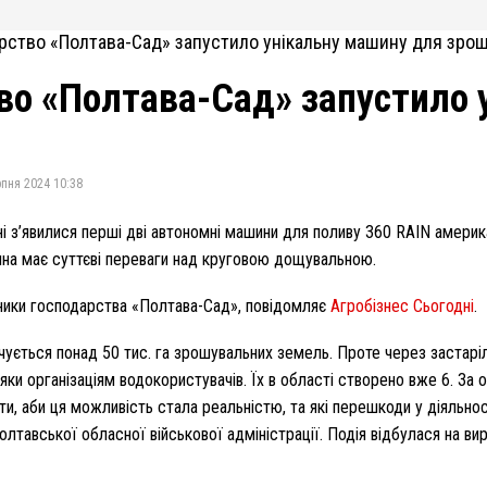
во «Полтава-Сад» запустило 
пня 2024 10:38
і з’явилися перші дві автономні машини для поливу 360 RAIN америка
ина має суттєві переваги над круговою дощувальною.
сники господарства «Полтава-Сад», повідомляє
Агробізнес Сьогодні
.
чується понад 50 тис. га зрошувальних земель. Проте через застаріл
и організаціям водокористувачів. Їх в області створено вже 6. За о
ити, аби ця можливість стала реальністю, та які перешкоди у діяльн
олтавської обласної військової адміністрації. Подія відбулася на в