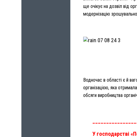
ще очікує на дозвіл від ор
модернізацію зрошувальної
Водночас в області є й ваг
організацією, яка отримал
обсяги виробництва органіч
________________
У господарстві «