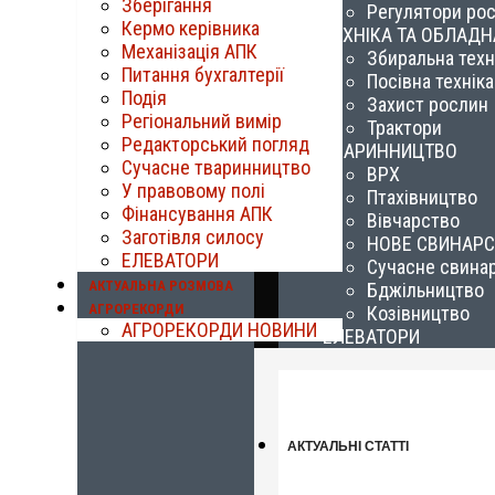
Зберігання
Регулятори ро
Кермо керівника
ТЕХНІКА ТА ОБЛАД
Механізація АПК
Збиральна техн
Питання бухгалтерії
Посівна техніка
Подія
Захист рослин
Регіональний вимір
Трактори
Редакторський погляд
ТВАРИННИЦТВО
Сучасне тваринництво
ВРХ
У правовому полі
Птахівництво
Фінансування АПК
Вівчарство
Заготівля силосу
НОВЕ СВИНАР
ЕЛЕВАТОРИ
Сучасне свина
АКТУАЛЬНА РОЗМОВА
Бджільництво
АГРОРЕКОРДИ
Козівництво
АГРОРЕКОРДИ НОВИНИ
ЕЛЕВАТОРИ
АКТУАЛЬНІ СТАТТІ