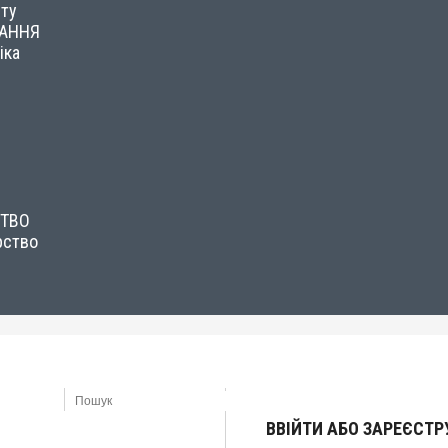
сту
НАННЯ
іка
СТВО
рство
ВВІЙТИ АБО ЗАРЕЄСТ