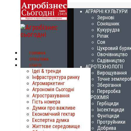
АГРАРНІ КУЛЬТУРИ
Зернові
Соняшник
Кукурудза
Ріпак
Соя
Цукровий буря
ГОЛОВНА
Овочівництво
СПЕЦТЕМА
Садівництво
СТАТТІ
АГРОТЕХНОЛОГІЇ
Ідеї & тренди
Вирощування
Інфраструктура ринку
Точне землеро
Агромаркетинг
Зберігання
Агрономія Сьогодні
Переробка
Агрострахування
АГРОХІМІЯ
Гість номера
Гербіциди
Думки про важливе
Інсектициди
Економічний гектар
Фунгіциди
Експертна думка
Протруйники
Життєве середовище
Добрива