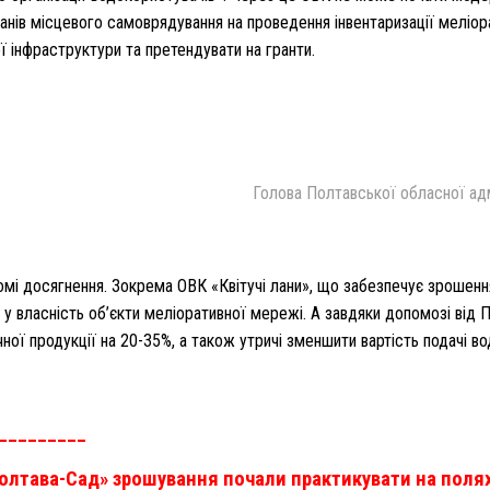
ганів місцевого самоврядування на проведення інвентаризації меліор
 інфраструктури та претендувати на гранти.
Голова Полтавської обласної адмі
омі досягнення. Зокрема ОВК «Квітучі лани», що забезпечує зрошення
а у власність об’єкти меліоративної мережі. А завдяки допомозі ві
ної продукції на 20-35%, а також утричі зменшити вартість подачі в
_________
Полтава-Сад» зрошування почали практикувати на полях