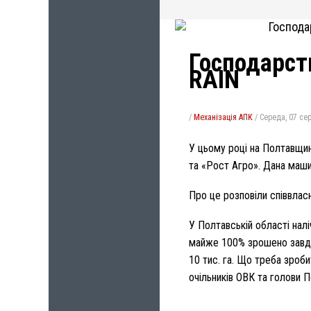
Господарст
RAIN
/
Механізація АПК
/
Середа, 07 сер
У цьому році на Полтавщин
та «Рост Агро». Дана маш
Про це розповіли співвла
У Полтавській області налі
майже 100% зрошено завдяк
10 тис. га. Що треба зроб
очільників ОВК та голови П