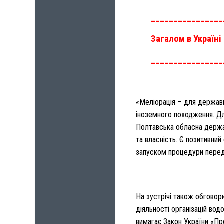
________________
Загалом в Україні
________________
«Меліорація – для держави
іноземного походження. Дл
Полтавська обласна держав
та власність. Є позитивний
запуском процедури переда
На зустрічі також обговори
діяльності організацій во
вимагає Закон України «Пр