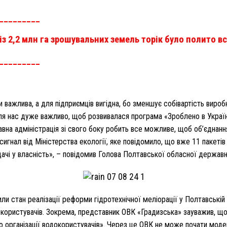
_________
 із 2,2 млн га зрошувальних земель торік було полито вс
_________
 важлива, а для підприємців вигідна, бо зменшує собівартість виро
я нас дуже важливо, щоб розвивалася програма «Зроблено в Україн
на адміністрація зі свого боку робить все можливе, щоб об’єднан
 сигнал від Міністерства екології, яке повідомило, що вже 11 пакет
чі у власність», – повідомив Голова Полтавської обласної державної
ли стан реалізації реформи гідротехнічної меліорації у Полтавській
докористувачів. Зокрема, представник ОВК «Градизська» зауважив, щ
о організації водокористувачів». Через це ОВК не може почати моде