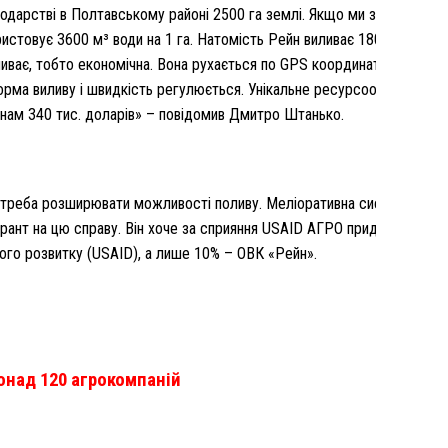
одарстві в Полтавському районі 2500 га землі. Якщо ми замінимо на
истовує 3600 м³ води на 1 га. Натомість Рейн виливає 1800 м³ води 
иває, тобто економічна. Вона рухається по GPS координатам. Водій 
 Норма виливу і швидкість регулюється. Унікальне ресурсоощадне об
нам 340 тис. доларів» – повідомив Дмитро Штанько.
ні треба розширювати можливості поливу. Меліоративна система нал
грант на цю справу. Він хоче за сприяння USAID АГРО придбати ще 
го розвитку (USAID), а лише 10% – ОВК «Рейн».
понад 120 агрокомпаній