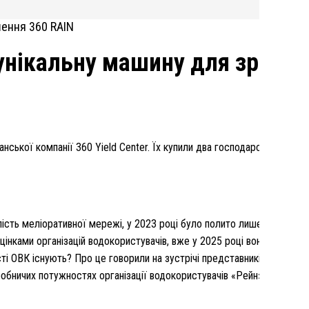
унікальну машину для зроше
нської компанії 360 Yield Center. Їх купили два господарства – ТО
ість меліоративної мережі, у 2023 році було полито лише близько 7 т
цінками організацій водокористувачів, вже у 2025 році вони могли б
ості ОВК існують? Про це говорили на зустрічі представників Програ
иробничих потужностях організації водокористувачів «Рейн» у Полтав