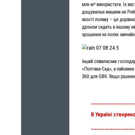
млн м³ використати. Їх ви
дощувальні машини на Рейн
якості поливу – це дорівн
дроном сидить в іншому мі
зрошення на полях звичай
Інший співвласник господа
«Полтава-Сад», а пайовики
360 для ОВК. Якщо рішенн
________________
В Україні створен
________________