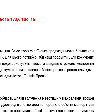
ього 133,6 тис. га
бництва. Саме тому українська продукція може більше конкурувати і
і». Для цього потрібно, аби наші продукти були конкурентоспромож
ня водокористувачів якомога швидше отримали меліоративні системи
ів документів направлено в Міністерство агрополітики для розгляду, 
 адміністрації Філіп Пронін.
 області, шляхи залучення інвестицій у відновлення зрошення, а так
о Держводагенство досі не передало об’єкти меліоративної інфрастр
рнізацію зрошувальної інфраструктури та претендувати на гранти. 