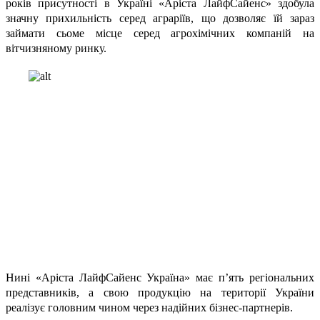
років присутності в Україні «Аріста ЛайфСайенс» здобула
значну прихильність серед аграріїв, що дозволяє їй зараз
займати сьоме місце серед агрохімічних компаній на
вітчизняному ринку.
Нині «Аріста ЛайфСайенс Україна» має п’ять регіональних
представників, а свою продукцію на території України
реалізує головним чином через надійних бізнес-партнерів.