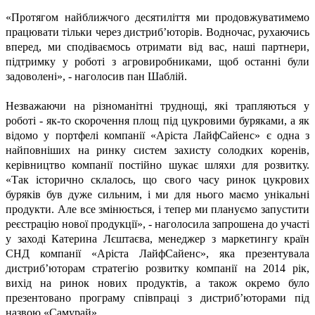
«Протягом найближчого десятиліття ми продовжуватимемо
працювати тільки через дистриб’юторів. Водночас, рухаючись
вперед, ми сподіваємось отримати від вас, наші партнери,
підтримку у роботі з агровиробниками, щоб останні були
задоволені», - наголосив пан Шаблій.
Незважаючи на різноманітні труднощі, які трапляються у
роботі - як-то скорочення площ під цукровими буряками, а як
відомо у портфелі компанії «Аріста ЛайфСайенс» є одна з
найповніших на ринку систем захисту солодких коренів,
керівництво компанії постійно шукає шляхи для розвитку.
«Так історично склалось, що свого часу ринок цукрових
буряків був дуже сильним, і ми для нього маємо унікальні
продукти. Але все змінюється, і тепер ми плануємо запустити
реєстрацію нової продукції», - наголосила запрошена до участі
у заході Катерина Лєштаєва, менеджер з маркетингу країн
СНД компанії «Аріста ЛайфСайенс», яка презентувала
дистриб’юторам стратегію розвитку компанії на 2014 рік,
вихід на ринок нових продуктів, а також окремо було
презентовано програму співпраці з дистриб’юторами під
назвою «Самурай».