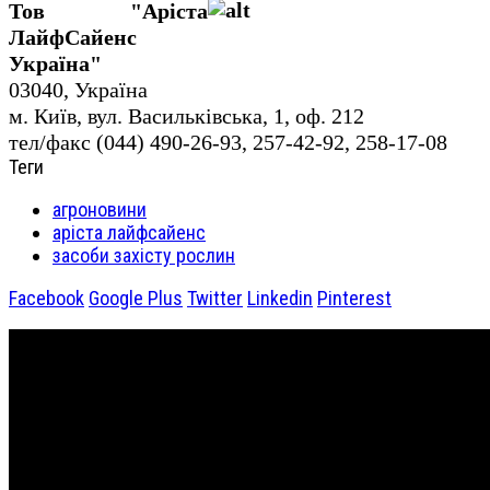
Тов "Аріста
ЛайфСайенс
Україна"
03040, Україна
м. Київ, вул. Васильківська, 1, оф. 212
тел/факс (044) 490-26-93, 257-42-92, 258-17-08
Теги
агроновини
аріста лайфсайенс
засоби захісту рослин
Facebook
Google Plus
Twitter
Linkedin
Pinterest