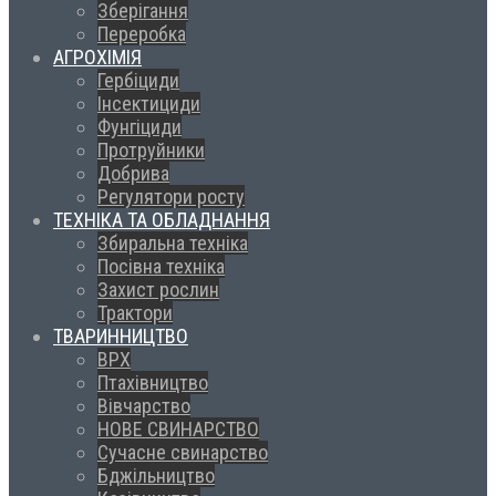
Зберігання
Переробка
АГРОХІМІЯ
Гербіциди
Інсектициди
Фунгіциди
Протруйники
Добрива
Регулятори росту
ТЕХНІКА ТА ОБЛАДНАННЯ
Збиральна техніка
Посівна техніка
Захист рослин
Трактори
ТВАРИННИЦТВО
ВРХ
Птахівництво
Вівчарство
НОВЕ СВИНАРСТВО
Сучасне свинарство
Бджільництво