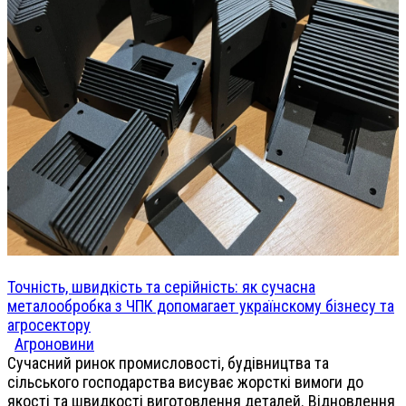
Точність, швидкість та серійність: як сучасна
металообробка з ЧПК допомагает українскому бізнесу та
агросектору
Агроновини
Сучасний ринок промисловості, будівництва та
сільського господарства висуває жорсткі вимоги до
якості та швидкості виготовлення деталей. Відновлення