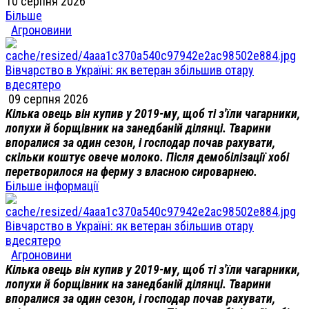
10 серпня 2026
Більше
Агроновини
Вівчарство в Україні: як ветеран збільшив отару
вдесятеро
09 серпня 2026
Кілька овець він купив у 2019-му, щоб ті з'їли чагарники,
лопухи й борщівник на занедбаній ділянці. Тварини
впоралися за один сезон, і господар почав рахувати,
скільки коштує овече молоко. Після демобілізації хобі
перетворилося на ферму з власною сироварнею.
Більше інформації
Вівчарство в Україні: як ветеран збільшив отару
вдесятеро
Агроновини
Кілька овець він купив у 2019-му, щоб ті з'їли чагарники,
лопухи й борщівник на занедбаній ділянці. Тварини
впоралися за один сезон, і господар почав рахувати,