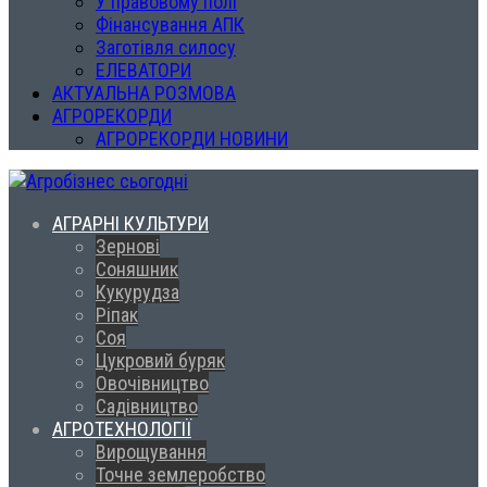
У правовому полі
Фінансування АПК
Заготівля силосу
ЕЛЕВАТОРИ
АКТУАЛЬНА РОЗМОВА
АГРОРЕКОРДИ
АГРОРЕКОРДИ НОВИНИ
АГРАРНІ КУЛЬТУРИ
Зернові
Соняшник
Кукурудза
Ріпак
Соя
Цукровий буряк
Овочівництво
Садівництво
АГРОТЕХНОЛОГІЇ
Вирощування
Точне землеробство