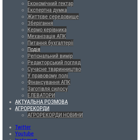
Економічний гектар
Експертна думка
Життєве середовище
Зберігання
Кермо керівника
Механізація АПК
Питання бухгалтерії
Подія
Регіональний вимір
Редакторський погляд
Сучасне тваринництво
У правовому полі
Фінансування АПК
Заготівля силосу
ЕЛЕВАТОРИ
АКТУАЛЬНА РОЗМОВА
АГРОРЕКОРДИ
АГРОРЕКОРДИ НОВИНИ
Twitter
Youtube