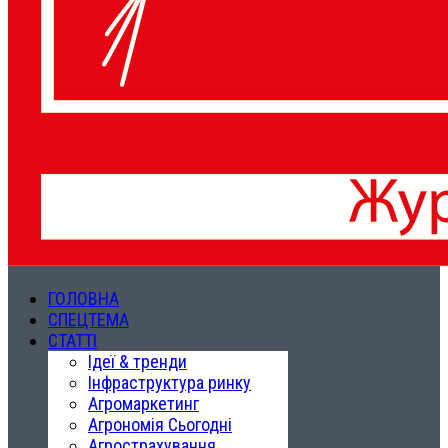
ГОЛОВНА
СПЕЦТЕМА
СТАТТІ
Ідеї & тренди
Інфраструктура ринку
Агромаркетинг
Агрономія Сьогодні
Агрострахування