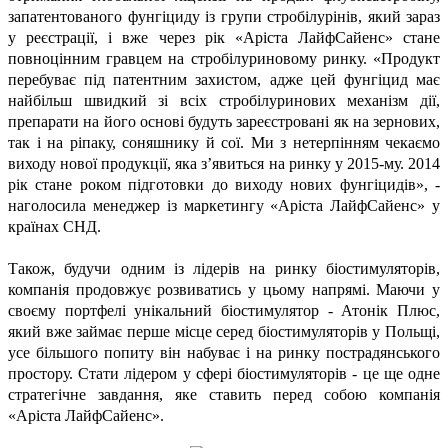
запатентованого фунгіциду із групи стробілурінів, який зараз
у реєстрації, і вже через рік «Аріста ЛайфСайенс» стане
повноцінним гравцем на стробілуриновому ринку. «Продукт
перебуває під патентним захистом, адже цей фунгіцид має
найбільш швидкий зі всіх стробілуринових механізм дії,
препарати на його основі будуть зареєстровані як на зернових,
так і на ріпаку, соняшнику й сої. Ми з нетерпінням чекаємо
виходу нової продукції, яка з’явиться на ринку у 2015-му. 2014
рік стане роком підготовки до виходу нових фунгіцидів», -
наголосила менеджер із маркетингу «Аріста ЛайфСайенс» у
країнах СНД.
Також, будучи одним із лідерів на ринку біостимуляторів,
компанія продовжує розвиватись у цьому напрямі. Маючи у
своєму портфелі унікальний біостимулятор - Атонік Плюс,
який вже займає перше місце серед біостимуляторів у Польщі,
усе більшого попиту він набуває і на ринку пострадянського
простору. Стати лідером у сфері біостимуляторів - це ще одне
стратегічне завдання, яке ставить перед собою компанія
«Аріста ЛайфСайенс».