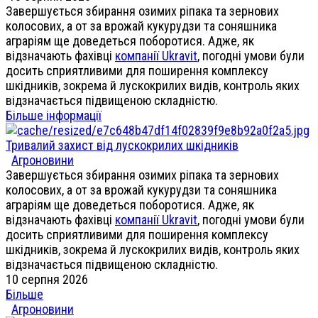
Завершується збирання озимих ріпака та зернових
колосових, а от за врожай кукурудзи та соняшника
аграріям ще доведеться поборотися. Адже, як
відзначають фахівці
компанії Ukravit
, погодні умови були
досить сприятливими для поширення комплексу
шкідників, зокрема й лускокрилих видів, контроль яких
відзначається підвищеною складністю.
Більше інформації
Тривалий захист від лускокрилих шкідників
Агроновини
Завершується збирання озимих ріпака та зернових
колосових, а от за врожай кукурудзи та соняшника
аграріям ще доведеться поборотися. Адже, як
відзначають фахівці
компанії Ukravit
, погодні умови були
досить сприятливими для поширення комплексу
шкідників, зокрема й лускокрилих видів, контроль яких
відзначається підвищеною складністю.
10 серпня 2026
Більше
Агроновини