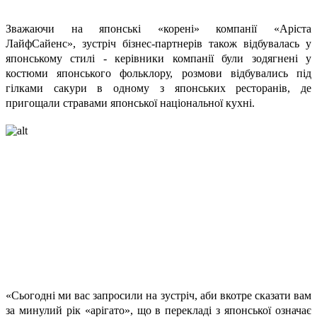
Зважаючи на японські «корені» компанії «Аріста
ЛайфСайенс», зустріч бізнес-партнерів також відбувалась у
японському стилі - керівники компанії були зодягнені у
костюми японського фольклору, розмови відбувались під
гілками сакури в одному з японських ресторанів, де
пригощали стравами японської національної кухні.
«Сьогодні ми вас запросили на зустріч, аби вкотре сказати вам
за минулий рік «арігато», що в перекладі з японської означає