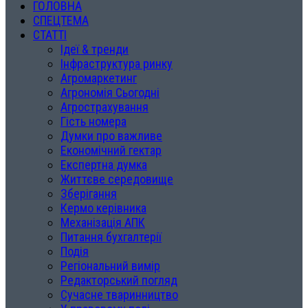
ГОЛОВНА
СПЕЦТЕМА
СТАТТІ
Ідеї & тренди
Інфраструктура ринку
Агромаркетинг
Агрономія Сьогодні
Агрострахування
Гість номера
Думки про важливе
Економічний гектар
Експертна думка
Життєве середовище
Зберігання
Кермо керівника
Механізація АПК
Питання бухгалтерії
Подія
Регіональний вимір
Редакторський погляд
Сучасне тваринництво