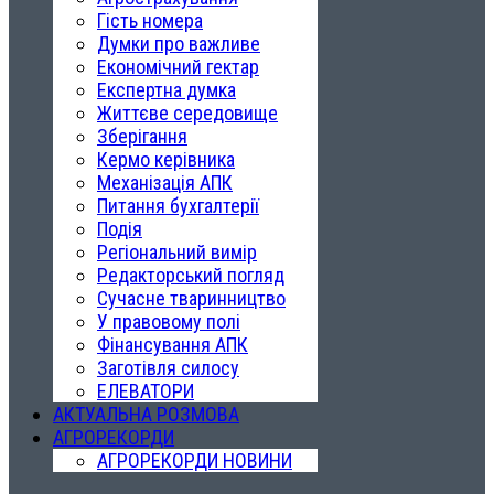
Гість номера
Думки про важливе
Економічний гектар
Експертна думка
Життєве середовище
Зберігання
Кермо керівника
Механізація АПК
Питання бухгалтерії
Подія
Регіональний вимір
Редакторський погляд
Сучасне тваринництво
У правовому полі
Фінансування АПК
Заготівля силосу
ЕЛЕВАТОРИ
АКТУАЛЬНА РОЗМОВА
АГРОРЕКОРДИ
АГРОРЕКОРДИ НОВИНИ