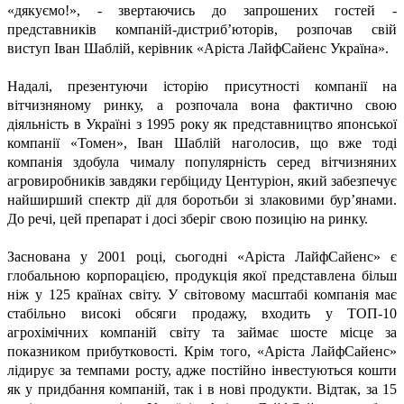
«дякуємо!», - звертаючись до запрошених гостей -
представників компаній-дистриб’юторів, розпочав свій
виступ Іван Шаблій, керівник «Аріста ЛайфСайенс Україна».
Надалі, презентуючи історію присутності компанії на
вітчизняному ринку, а розпочала вона фактично свою
діяльність в Україні з 1995 року як представництво японської
компанії «Томен», Іван Шаблій наголосив, що вже тоді
компанія здобула чималу популярність серед вітчизняних
агровиробників завдяки гербіциду Центуріон, який забезпечує
найширший спектр дії для боротьби зі злаковими бур’янами.
До речі, цей препарат і досі зберіг свою позицію на ринку.
Заснована у 2001 році, сьогодні «Аріста ЛайфСайенс» є
глобальною корпорацією, продукція якої представлена більш
ніж у 125 країнах світу. У світовому масштабі компанія має
стабільно високі обсяги продажу, входить у ТОП-10
агрохімічних компаній світу та займає шосте місце за
показником прибутковості. Крім того, «Аріста ЛайфСайенс»
лідирує за темпами росту, адже постійно інвестуються кошти
як у придбання компаній, так і в нові продукти. Відтак, за 15