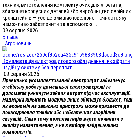
техніки, виготовлення комплектуючих для агрегатів,
збирання корпусних деталей або виробництво серійних
кронштейнів — усе це вимагає ювелірної точності, яку
неможливо забезпечити за допомогою ...
09 серпня 2026
Більше
Агроновини
Комплектація електрощитового обладнання: як зібрати
надійну систему без переплат
09 серпня 2026
Правильно укомплектований електрощит забезпечує
стабільну роботу домашньої електромережі та
допомагає уникнути зайвих витрат під час експлуатації.
Надмірна кількість модулів лише збільшує бюджет, тоді
як економія на захисних пристроях може призвести до
пошкодження техніки або небезпечних аварійних
ситуацій. Саме тому комплектацію варто починати з
аналізу навантаження, а не з вибору найдешевших
компонентів.