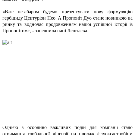
«Вже незабаром будемо презентувати нову формуляцію
гербіциду Центуріон Нео. А Пропоніт Дуо стане новинкою на
ринку та водночас продовженням нашої успішної історії із
Пропонітом», - запевнила пані Лєштаєва.
Однією з особливо важливих подій для компанії стало
отримання глобальної ліцензії на продаж флуоксастробіну,