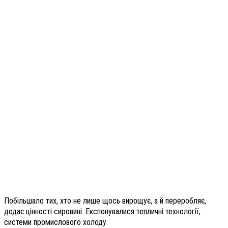
Побільшало тих, хто не лише щось вирощує, а й переробляє,
додає цінності сировині. Експонувалися тепличні технології,
системи промислового холоду.