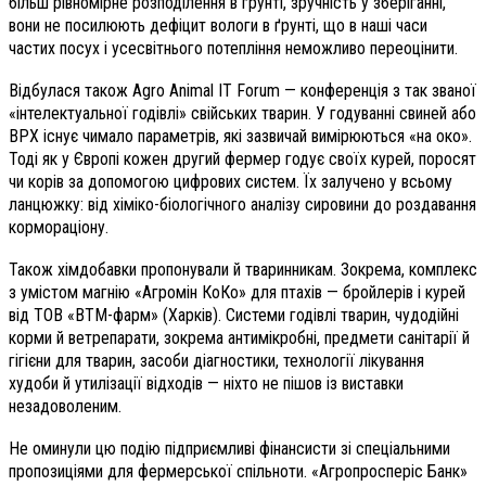
більш рівномірне розподілення в ґрунті, зручність у зберіганні,
вони не посилюють дефіцит вологи в ґрунті, що в наші часи
частих посух і усесвітнього потепління неможливо переоцінити.
Відбулася також Agro Animal IT Forum — конференція з так званої
«інтелектуальної годівлі» свійських тварин. У годуванні свиней або
ВРХ існує чимало параметрів, які зазвичай вимірюються «на око».
Тоді як у Європі кожен другий фермер годує своїх курей, поросят
чи корів за допомогою цифрових систем. Їх залучено у всьому
ланцюжку: від хіміко-біологічного аналізу сировини до роздавання
кормораціону.
Також хімдобавки пропонували й тваринникам. Зокрема, комплекс
з умістом магнію «Агромін КоКо» для птахів — бройлерів і курей
від ТОВ «ВТМ-фарм» (Харків). Системи годівлі тварин, чудодійні
корми й ветрепарати, зокрема антимікробні, предмети санітарії й
гігієни для тварин, засоби діагностики, технології лікування
худоби й утилізації відходів — ніхто не пішов із виставки
незадоволеним.
Не оминули цю подію підприємливі фінансисти зі спеціальними
пропозиціями для фермерської спільноти. «Агропросперіс Банк»