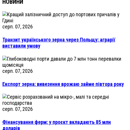
НОВИНИ
серп. 07, 2026
Транзит українського зерна через Польщу: аграрії
виставили умову
серп. 07, 2026
Експорт зерна: вивезення врожаю займе півтора року
серп. 07, 2026
Фінансування ферм: у проєкт вкладають 85 млн
доларів