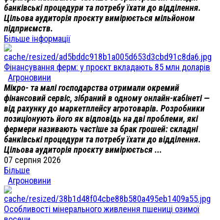
банківські процедури та потребу їхати до відділення.
Цільова аудиторія проєкту вимірюється мільйоном
підприємств.
Більше інформації
Фінансування ферм: у проєкт вкладають 85 млн доларів
Агроновини
Мікро- та малі господарства отримали окремий
фінансовий сервіс, зібраний в одному онлайн-кабінеті —
від рахунку до маркетплейсу агротоварів. Розробники
позиціонують його як відповідь на дві проблеми, які
фермери називають частіше за брак грошей: складні
банківські процедури та потребу їхати до відділення.
Цільова аудиторія проєкту вимірюється ...
07 серпня 2026
Більше
Агроновини
Особливості мінерального живлення пшениці озимої
восени