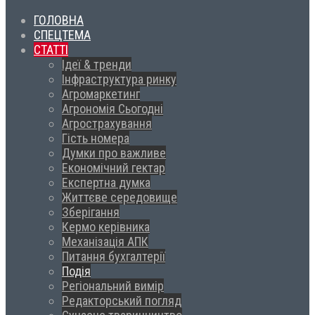
ГОЛОВНА
СПЕЦТЕМА
СТАТТІ
Ідеї & тренди
Інфраструктура ринку
Агромаркетинг
Агрономія Сьогодні
Агрострахування
Гість номера
Думки про важливе
Економічний гектар
Експертна думка
Життєве середовище
Зберігання
Кермо керівника
Механізація АПК
Питання бухгалтерії
Подія
Регіональний вимір
Редакторський погляд