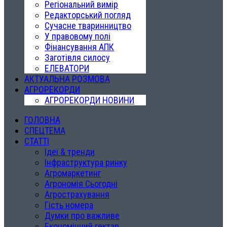
Регіональний вимір
Редакторський погляд
Сучасне тваринництво
У правовому полі
Фінансування АПК
Заготівля силосу
ЕЛЕВАТОРИ
АКТУАЛЬНА РОЗМОВА
АГРОРЕКОРДИ
АГРОРЕКОРДИ НОВИНИ
ГОЛОВНА
СПЕЦТЕМА
СТАТТІ
Ідеї & тренди
Інфраструктура ринку
Агромаркетинг
Агрономія Сьогодні
Агрострахування
Гість номера
Думки про важливе
Економічний гектар