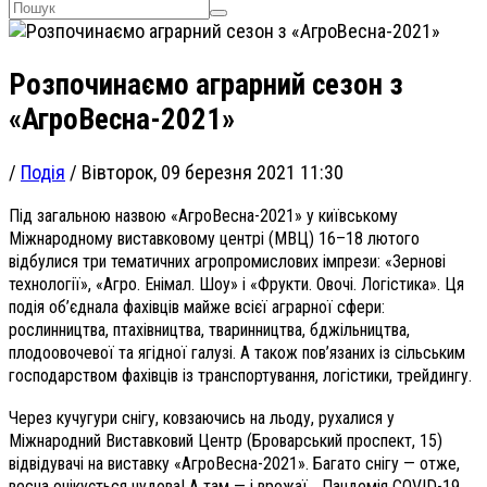
Розпочинаємо аграрний сезон з
«АгроВесна-2021»
/
Подія
/
Вівторок, 09 березня 2021 11:30
Під загальною назвою «АгроВесна-2021» у київському
Міжнародному виставковому центрі (МВЦ) 16–18 лютого
відбулися три тематичних агропромислових імпрези: «Зернові
технології», «Агро. Енімал. Шоу» і «Фрукти. Овочі. Логістика». Ця
подія об’єднала фахівців майже всієї аграрної сфери:
рослинництва, птахівництва, тваринництва, бджільництва,
плодоовочевої та ягідної галузі. А також пов’язаних із сільським
господарством фахівців із транспортування, логістики, трейдингу.
Через кучугури снігу, ковзаючись на льоду, рухалися у
Міжнародний Виставковий Центр (Броварський проспект, 15)
відвідувачі на виставку «АгроВесна-2021». Багато снігу — отже,
весна очікується чудова! А там — і врожаї… Пандемія COVID-19