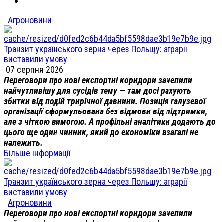
Агроновини
Транзит українського зерна через Польщу: аграрії
виставили умову
07 серпня 2026
Переговори про нові експортні коридори зачепили
найчутливішу для сусідів тему — там досі рахують
збитки від подій трирічної давнини. Позиція галузевої
організації сформульована без відмови від підтримки,
але з чіткою вимогою. А профільні аналітики додають до
цього ще один чинник, який до економіки взагалі не
належить.
Більше інформації
Транзит українського зерна через Польщу: аграрії
виставили умову
Агроновини
Переговори про нові експортні коридори зачепили