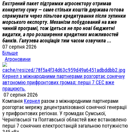
Екстрений пакет підтримки агросектору отримав
конкретну суму — саме стільки коштів держава готова
спрямувати через пільгове кредитування після зупинки
морського експорту. Механізм побудований на вже
чинній програмі, тож ідеться не про нові бюджетні
видатки, а про розширення кредитних можливостей
банків. Галузева асоціація тим часом озвучила ...
07 серпня 2026
Більше
Агроновини
Кернел з міжнародними партнерами розгортає сонячну
автономію прифронтових громад: перші 7 СЕС вже
працюють.
07 серпня 2026
Компанія
Кернел
разом з міжнародними партнерами
розгортає мережу децентралізованої сонячної генерації
у прифронтових регіонах. У громадах Сумської,
Чернігівської та Полтавської областей вже встановлено
перші 7 сонячних електростанцій загальною потужністю
345 кВт.