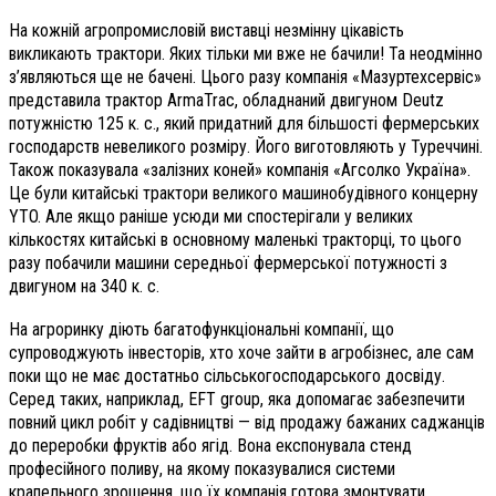
На кожній агропромисловій виставці незмінну цікавість
викликають трактори. Яких тільки ми вже не бачили! Та неодмінно
з’являються ще не бачені. Цього разу компанія «Мазуртехсервіс»
представила трактор ArmaTrac, обладнаний двигуном Deutz
потужністю 125 к. с., який придатний для більшості фермерських
господарств невеликого розміру. Його виготовляють у Туреччині.
Також показувала «залізних коней» компанія «Агсолко Україна».
Це були китайські трактори великого машинобудівного концерну
YTO. Але якщо раніше усюди ми спостерігали у великих
кількостях китайські в основному маленькі тракторці, то цього
разу побачили машини середньої фермерської потужності з
двигуном на 340 к. с.
На агроринку діють багатофункціональні компанії, що
супроводжують інвесторів, хто хоче зайти в агробізнес, але сам
поки що не має достатньо сільськогосподарського досвіду.
Серед таких, наприклад, EFT group, яка допомагає забезпечити
повний цикл робіт у садівництві — від продажу бажаних саджанців
до переробки фруктів або ягід. Вона експонувала стенд
професійного поливу, на якому показувалися системи
крапельного зрошення, що їх компанія готова змонтувати