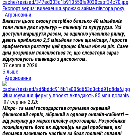
Експорт зерна: вивезення врожаю займе півтора року
Агроновини
Вивезти цього сезону потрібно близько 40 мільйонів
тонн лише двох культур — пшениці та кукурудзи. Усі
доступні маршрути разом, за оцінкою учасника ринку,
дають приблизно 2,5 мільйона тонн щомісяця, і проста
арифметика розтягує цей процес більш ніж на рік. Саме
цим розривом пояснюється те, що елеватори зараз
відкуповують пшеницю з дисконтом.
07 серпня 2026
Більше
Агроновини
Фінансування ферм: у проєкт вкладають 85 млн доларів
07 серпня 2026
Мікро- та малі господарства отримали окремий
фінансовий сервіс, зібраний в одному онлайн-кабінеті —
від рахунку до маркетплейсу агротоварів. Розробники
позиціонують його як відповідь на дві проблеми, які
фермери називають частіше за брак грошей: складні