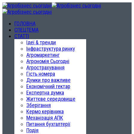
ГОЛОВНА
СПЕЦТЕМА
СТАТТІ
Ідеї & тренди
Інфраструктура ринку
Агромаркетинг
Агрономія Сьогодні
Агрострахування
Гість номера
Думки про важливе
Економічний гектар
Експертна думка
Життєве середовище
Зберігання
Кермо керівника
Механізація АПК
Питання бухгалтерії
Подія