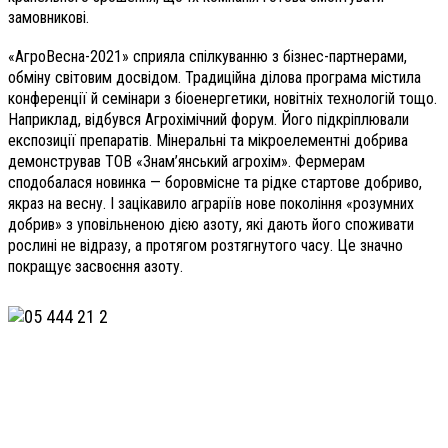
замовникові.
«АгроВесна-2021» сприяла спілкуванню з бізнес-партнерами,
обміну світовим досвідом. Традиційна ділова програма містила
конференції й семінари з біоенергетики, новітніх технологій тощо.
Наприклад, відбувся Агрохімічний форум. Його підкріплювали
експозиції препаратів. Мінеральні та мікроелементні добрива
демонстрував ТОВ «Знам’янський агрохім». Фермерам
сподобалася новинка — боровмісне та рідке стартове добриво,
якраз на весну.
І зацікавило аграріїв нове покоління «розумних
добрив» з уповільненою дією азоту, які дають його споживати
рослині не відразу, а протягом розтягнутого часу. Це значно
покращує засвоєння азоту.