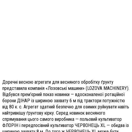
Доречні весною агрегати для весняного обробітку ґрунту
представила компанія «Лозовські машини» (LOZOVA MACHINERY).
Відбувся прем’єрний показ новинки — вдосконаленої ротаційної
борони ДІНАР із шириною захвату
6 м під трактори потужністю
від 80 к. с. Агрегат здатний безпечно для озимих руйнувати навіть
найтривкішу ґрунтову кірку. Серед новинок весняного
спрямування цього самого виробника — польовий культиватор
ФЛОРІН і передпосівний культиватор ЧЕРВОНЕЦЬ XL — обидва із
шириною захвату 8 м. До того ж ЧЕРВОНЕЦЬ XL може бути