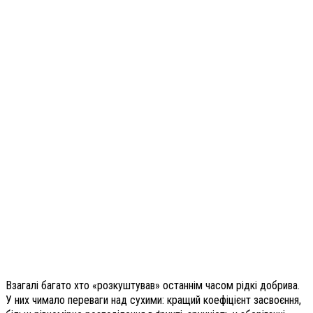
Взагалі багато хто «розкуштував» останнім часом рідкі добрива.
У них чимало переваги над сухими: кращий коефіцієнт засвоєння,