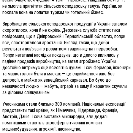
не змогла пригнітити сільськогосподарську галузь України, як
поклала вона на лопатки туризм чи готельний бізнес.
Виробництво сільськогосподарської продукції в Україні загалом
скоротилося, хоча й не скрізь. Державна служба статистики
повідомила, що в Дніпровській і Тернопільській областях, попри
все, спостерігалося зростання. Вигляд такий, що добрі
результати пов’язані з розвитком тваринництва і переробки.
Попри негативні наслідки локдаунів, що в декого вилились у
падіння продажів виробництва, на загал агробізнес України
достойно витримує оце всесвітнє цунамі. І хоч фермери, інженери
та маркетологи були в масках — це сприймалося вже без
депресії, а майже як венеційський карнавал. Бо було до
незвичності людно — мабуть, аграрії за зиму й карантин скучили
за діловим спілкуванням.
Учасниками стали близько 300 компаній. Національні експозиції
представити такі країни, як Німеччина, Нідерланди, Франція,
Австрія, Данія. І хоча виставка міжнародна, але дедалі
помітнішими стають в агросфері вітчизняні компанії
машинобудування, агрохімії, насінництва.