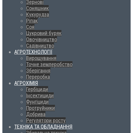
Зернові
Соняшник
Кукурудза
Ріпак
Соя
Цукровий буряк
Овочівництво
Садівництво
АГРОТЕХНОЛОГІЇ
Вирощування
Точне землеробство
Зберігання
Переробка
АГРОХІМІЯ
Гербіциди
Інсектициди
Фунгіциди
Протруйники
Добрива
Регулятори росту
ТЕХНІКА ТА ОБЛАДНАННЯ
Збиральна техніка