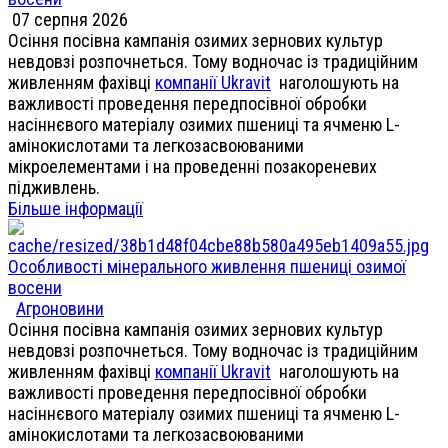
07 серпня 2026
Осіння посівна кампанія озимих зернових культур
невдовзі розпочнеться. Тому водночас із традиційним
живленням фахівці
компанії Ukravit
наголошують на
важливості проведення передпосівної обробки
насіннєвого матеріалу озимих пшениці та ячменю L-
амінокислотами та легкозасвоюваними
мікроелементами і на проведенні позакореневих
підживлень.
Більше інформації
Особливості мінерального живлення пшениці озимої
восени
Агроновини
Осіння посівна кампанія озимих зернових культур
невдовзі розпочнеться. Тому водночас із традиційним
живленням фахівці
компанії Ukravit
наголошують на
важливості проведення передпосівної обробки
насіннєвого матеріалу озимих пшениці та ячменю L-
амінокислотами та легкозасвоюваними