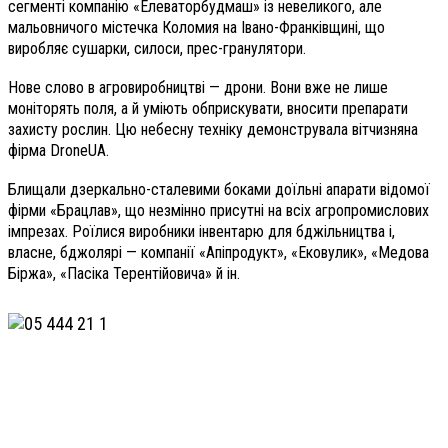
сегменті компанію «Елеваторбудмаш» із невеликого, але
мальовничого містечка Коломия на Івано-Франківщині, що
виробляє сушарки, силоси, прес-гранулятори.
Нове слово в агровиробництві — дрони. Вони вже не лише
моніторять поля, а й уміють обприскувати, вносити препарати
захисту рослин. Цю небесну техніку демонструвала вітчизняна
фірма DroneUA.
Блищали дзеркально-сталевими боками доїльні апарати відомої
фірми «Брацлав», що незмінно присутні на всіх агропромислових
імпрезах. Роїлися виробники інвентарю для бджільництва і,
власне, бджолярі — компанії «Апіпродукт», «Ековулик», «Медова
Біржа», «Пасіка Терентійовича» й ін.