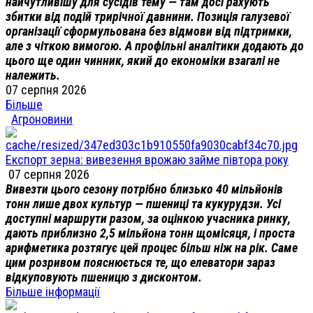
найчутливішу для сусідів тему — там досі рахують
збитки від подій трирічної давнини. Позиція галузевої
організації сформульована без відмови від підтримки,
але з чіткою вимогою. А профільні аналітики додають до
цього ще один чинник, який до економіки взагалі не
належить.
07 серпня 2026
Більше
Агроновини
Експорт зерна: вивезення врожаю займе півтора року
07 серпня 2026
Вивезти цього сезону потрібно близько 40 мільйонів
тонн лише двох культур — пшениці та кукурудзи. Усі
доступні маршрути разом, за оцінкою учасника ринку,
дають приблизно 2,5 мільйона тонн щомісяця, і проста
арифметика розтягує цей процес більш ніж на рік. Саме
цим розривом пояснюється те, що елеватори зараз
відкуповують пшеницю з дисконтом.
Більше інформації