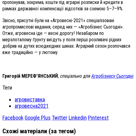
пропонував, зокрема, кошти під аграрні розписки й кредити в
рамках державної компенсації відсотків за схемою 5–7–9%.
Звісно, присутні були на «Агровесні-2021» спеціалізовані
агропромислові видання, серед них — «Агробізнес Сьогодні».
Отже, агровесна іде — весні дорогу! Незабаром по
мерзлоталому ґрунту виїдуть у поля перші розливачі рідких
добрив на дутих всюдихідних шинах. Аграрний сезон розпочався
вже традиційно — у лютому.
Григорій МЕРЕФ'ЯНСЬКИЙ
,
спеціально для
Агробізнесу Сьогодні
Теги
агровиставка
агровесна2021
Facebook
Google Plus
Twitter
Linkedin
Pinterest
Схожі матеріали (за тегом)