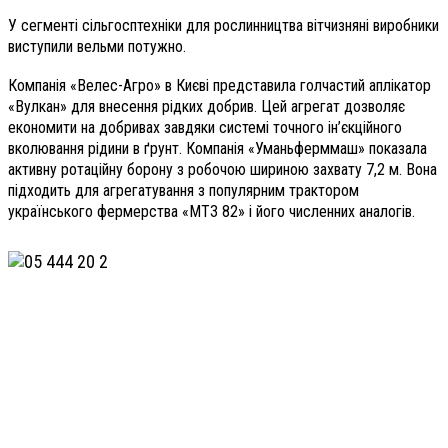
У сегменті сільгосптехніки для рослинництва вітчизняні виробники
виступили вельми потужно.
Компанія «Велес-Агро» в Києві представила голчастий аплікатор
«Вулкан» для внесення рідких добрив. Цей агрегат дозволяє
економити на добривах завдяки системі точного ін’єкційного
вколювання рідини в ґрунт. Компанія «Уманьферммаш» показала
активну ротаційну борону з робочою шириною захвату 7,2 м. Вона
підходить для агрегатування з популярним трактором
українського фермерства «МТЗ 82» і його численних аналогів.