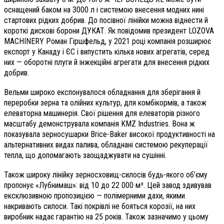
оснащений баком на 3000 л і системою внесення модних нині
стартових рідких добрив. До посівної лінійки можна віднести й
короткі дискові борони ДУКАТ. Як повідомив президент LOZOVA
MACHINERY Роман Гіршфельд, у 2021 році компанія розширює
експорт у Канаду і ЄС і випустить кілька нових агрегатів, серед
них — оборотні плуги й інжекційні агрегати для внесення рідких
добрив.
Вельми широко експонувалося обладнання для зберігання й
переробки зерна та олійних культур, для комбікормів, а також
елеваторна машинерія. Свої рішення для елеваторів різного
масштабу демонструвала компанія KMZ Industries. Вона ж
показувала зерносушарки Brice-Baker високої продуктивності на
альтернативних видах палива, обладнані системою рекуперації
тепла, що допомагають заощаджувати на сушінні.
Також широку лінійку зерносховищ-силосів будь-якого об’єму
пропонує «Лубнимаш»: від 10 до 22 000 м³. Цей завод здивував
ексклюзивною пропозицією — полімерними дахи, якими
накривають силоси. Такі покрівлі не бояться корозії, на них
виробник надає гарантію на 25 років. Також зазначимо у цьому