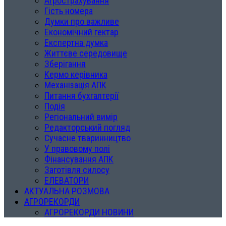
Агрострахування
Гість номера
Думки про важливе
Економічний гектар
Експертна думка
Життєве середовище
Зберігання
Кермо керівника
Механізація АПК
Питання бухгалтерії
Подія
Регіональний вимір
Редакторський погляд
Сучасне тваринництво
У правовому полі
Фінансування АПК
Заготівля силосу
ЕЛЕВАТОРИ
АКТУАЛЬНА РОЗМОВА
АГРОРЕКОРДИ
АГРОРЕКОРДИ НОВИНИ