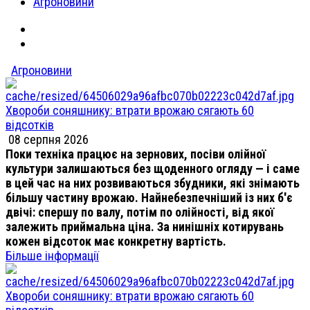
Агроновини
Агроновини
Хвороби соняшнику: втрати врожаю сягають 60
відсотків
08 серпня 2026
Поки техніка працює на зернових, посіви олійної
культури залишаються без щоденного огляду — і саме
в цей час на них розвиваються збудники, які знімають
більшу частину врожаю. Найнебезпечніший із них б'є
двічі: спершу по валу, потім по олійності, від якої
залежить приймальна ціна. За нинішніх котирувань
кожен відсоток має конкретну вартість.
Більше інформації
Хвороби соняшнику: втрати врожаю сягають 60