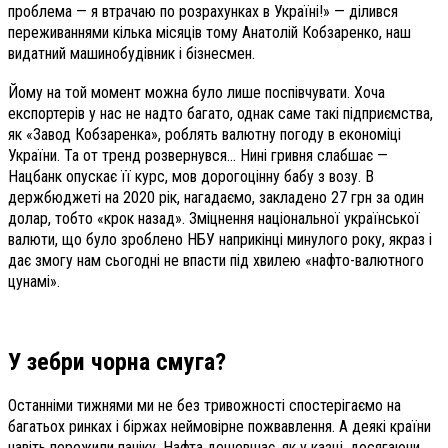
проблема — я втрачаю по розрахунках в Україні!» — ділився
переживаннями кілька місяців тому Анатолій Кобзаренко, наш
видатний машинобудівник і бізнесмен.
Йому на той момент можна було лише поспівчувати. Хоча
експортерів у нас не надто багато, однак саме такі підприємства,
як «Завод Кобзаренка», роблять валютну погоду в економіці
України. Та от тренд розвернувся… Нині гривня слабшає —
Нацбанк опускає її курс, мов дорогоцінну бабу з возу. В
держбюджеті на 2020 рік, нагадаємо, закладено 27 грн за один
долар, тобто «крок назад». Зміцнення національної української
валюти, що було зроблено НБУ наприкінці минулого року, якраз і
дає змогу нам сьогодні не впасти під хвилею «нафто-валютного
цунамі».
У зебри чорна смуга?
Останніми тижнями ми не без тривожності спостерігаємо на
багатьох ринках і біржах ней­мовірне пожвавлення. А деякі країни
навіть пережили паніку. Нафта дешевшає, як у казці, досягаючи