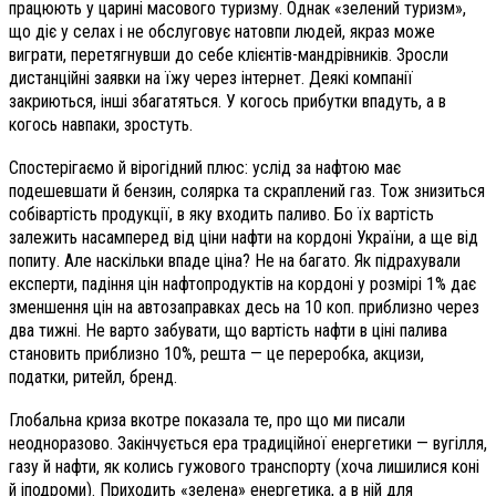
працюють у царині масового туризму. Однак «зелений туризм»,
що діє у селах і не обслуговує натовпи людей, якраз може
виграти, перетягнувши до себе клієнтів-мандрівників. Зросли
дистанційні заявки на їжу через інтернет. Деякі компанії
закриються, інші збагатяться. У когось прибутки впадуть, а в
когось навпаки, зростуть.
Спостерігаємо й вірогідний плюс: услід за нафтою має
подешевшати й бензин, солярка та скраплений газ. Тож знизиться
собівартість продукції, в яку входить паливо. Бо їх вартість
залежить насамперед від ціни нафти на кордоні України, а ще від
попиту. Але наскільки впаде ціна? Не на багато. Як підрахували
експерти, падіння цін нафтопродуктів на кордоні у розмірі 1% дає
зменшення цін на автозаправках десь на 10 коп. приблизно через
два тижні. Не варто забувати, що вартість нафти в ціні палива
становить приблизно 10%, решта — це переробка, акцизи,
податки, ритейл, бренд.
Глобальна криза вкотре показала те, про що ми писали
неодноразово. Закінчується ера традиційної енергетики — вугілля,
газу й нафти, як колись гужового транспорту (хоча лишилися коні
й іподроми). Приходить «зелена» енергетика, а в ній для