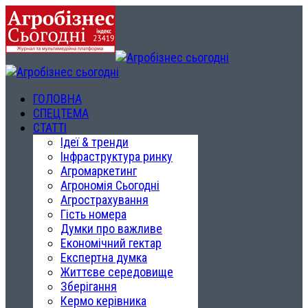
ГОЛОВНА
СПЕЦТЕМА
СТАТТІ
Ідеї & тренди
Інфраструктура ринку
Агромаркетинг
Агрономія Сьогодні
Агрострахування
Гість номера
Думки про важливе
Економічний гектар
Експертна думка
Життєве середовище
Зберігання
Кермо керівника