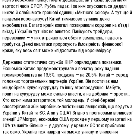
вартості часів СРСР. Рубль падає, і за ним опускаються дедалі
нижче й слабшають грошові одиниці «Митного союзу». А тут ще й
пандемія коронавірусу! Китай тимчасово зупинив деякі
виробництва. Багато країн взагалі позакривали кордони на в’їзд і
виїзд, і Україна тут ніяк не виняток. Панікують трейдери,
перевізники — у них втрачаються обсяги замовлень, падають
прибутки. Деякі аналітики пророкують ймовірність фінансової
кризи, яку весь світ може «підхопити» від коронавірусу.
Державна статистична служба КНР оприлюднила показники.
Економіка Китаю продемонструвала з початку року падіння
промвиробництва на 13,5%, продажів — на 20,5%. Китай — серед
головних торговельних партнерів України. Він постачає нам
міндобрива, купує кукурудзу та іншу агропродукцію. Мабуть,
попит на кукурудзу може сильно впасти, а на добрива — зрости…
Хто встиг ними затаритися, той молодець. У січні-березні
спостерігався збій виробничо-логістичних ланцюжків, що ведуть з
України у Китай та ЄС. А як у США? Згідно з прогнозами впливової
агенції JPMorgan, економіка США просяде у першому кварталі на
10% та навіть більше — у другому, у країнах ЄС теж приблизно
так само. Україна теж навряд чи зможе уникнути зниження