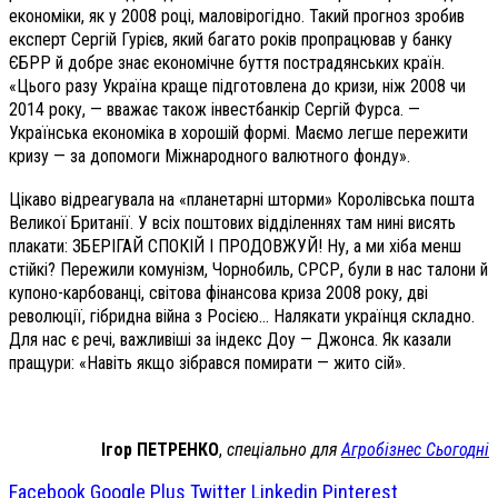
економіки, як у 2008 році, маловірогідно. Такий прогноз зробив
експерт Сергій Гурієв, який багато років пропрацював у банку
ЄБРР й добре знає економічне буття пострадянських країн.
«Цього разу Україна краще підготовлена до кризи, ніж 2008 чи
2014 року, — вважає також інвестбанкір Сергій Фурса. —
Українська економіка в хорошій формі. Маємо легше пережити
кризу — за допомоги Міжнародного валютного фонду».
Цікаво відреагувала на «планетарні шторми» Королівська пошта
Великої Британії. У всіх поштових відділеннях там нині висять
плакати: ЗБЕРІГАЙ СПОКІЙ І ПРОДОВЖУЙ! Ну, а ми хіба менш
стійкі? Пережили комунізм, Чорнобиль, СРСР, були в нас талони й
купоно-карбованці, світова фінансова криза 2008 року, дві
революції, гібридна війна з Росією… Налякати українця складно.
Для нас є речі, важливіші за індекс Доу — Джонса. Як казали
пращури: «Навіть якщо зібрався помирати — жито сій».
Ігор ПЕТРЕНКО
,
спеціально для
Агробізн
ес Сьогодні
Facebook
Google Plus
Twitter
Linkedin
Pinterest