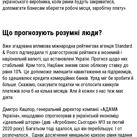
українського виробника, коли ринки будуть закриватися,
допомагати бізнесам зберегти робочі місця, заробітну плату».
Що прогнозують розумні люди?
Вже згадувана впливова міжнародна рейтингова агенція Standard
& Poors підтвердила ті довгострокові рейтинги в іноземній і
національній валюті, що встановлені Україні. Прогноз щодо них
стабільний. Крім того, Нацбанк знизив свою облікову ставку до
рівня 10%. Це допоможе зменшити навантаження на підприємців,
бо здешевлює кредити комерційних банків. Уряд міг би зробити й
більше. Скажімо, скасувати податки чи оголосити канікули
платежів хоча б на кілька місяців. Але й кожен з нас теж має
діяти.
Дмитро Кашпор, генеральний директор компанії
«АДАМА
Україна», нещодавно спрогнозував в українській економіці
«ідеальний шторм» (див. «Агробізнес Сьогодні» №3 за лютий
2020 року). Багатьом тоді здалося, що він перебільшує. І от
розпочалося… Однак досягнення нинішньою кризою рівня падіння