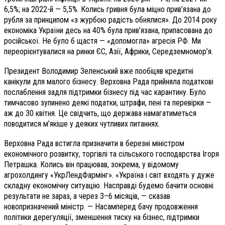
6,5%; на 2022-й — 5,5%. Колись гривня була міцно прив’язана до
рубля за принципом «з журбою радість обнялися». До 2014 року
економіка України десь на 40% була прив’язана, припасована до
російської. Не було б щастя — «допомогла» агресія РФ. Ми
переорієнтувалися на ринки ЄС, Азії, Африки, Середземномор’я.
Президент Володимир Зеленський вже пообіцяв кредитні
канікули для малого бізнесу. Верховна Рада прийняла податкові
послаблення задля підтримки бізнесу під час карантину. Було
тимчасово зупинено деякі податки, штрафи, пені та перевірки —
аж до 30 квітня. Це свідчить, що держава намагатиметься
поводитися м’якіше у деяких чутливих питаннях.
Верховна Рада встигла призначити в березні міністром
економічного розвитку, торгівлі та сільського господарства Ігоря
Петрашка. Колись він працював, зокрема, у відомому
агрохолдингу «УкрЛендФармінг». «Україна і світ входять у дуже
складну економічну ситуацію. Насправді будемо бачити основні
результати не зараз, а через 3–6 місяців, — сказав
новопризначений міністр. — Насамперед бачу продовження
політики дерегуляції, зменшення тиску на бізнес, підтримки