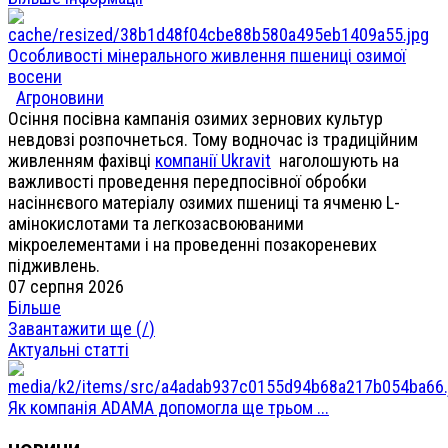
Особливості мінерального живлення пшениці озимої
восени
Агроновини
Осіння посівна кампанія озимих зернових культур
невдовзі розпочнеться. Тому водночас із традиційним
живленням фахівці
компанії Ukravit
наголошують на
важливості проведення передпосівної обробки
насіннєвого матеріалу озимих пшениці та ячменю L-
амінокислотами та легкозасвоюваними
мікроелементами і на проведенні позакореневих
підживлень.
07 серпня 2026
Більше
Завантажити ще (
/
)
Актуальні статті
Як компанія ADAMA допомогла ще трьом ...