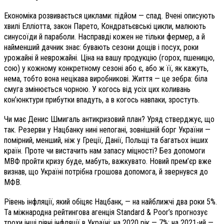
Економіка розвивається циклами: підйом — спад. Вчені описують
хвилі Елліотта, закон Парето, Кондратьєвські цикли, малюють
синусоїди й параболи. Насправді кожен не тільки фермер, а й
найменший дачник знає: бувають сезони дощів і посух, роки
урожайні й неврожайні. Ціна на вашу продукцію (горох, пшеницю,
сою) у кожному конкретному сезоні або є, або ж її, як кажуть,
нема, тобто вона нецікава виробникові. Життя — це зебра: біла
смуга змінюється чорною. У когось від усіх цих коливань
кон’юнктури прибутки впадуть, а в когось навпаки, зростуть.
Чи має Денис Шмигаль антикризовий план? Уряд стверджує, що
так. Резерви у Нацбанку нині непогані, зовнішній борг України —
помірний, менший, ніж у Греції, Данії, Польщі та багатьох інших
країн. Проте чи вистачить нам запасу міцності? Без допомоги
МВФ пройти кризу буде, мабуть, важкувато. Новий прем’єр вже
визнав, що Україні потрібна грошова допомога, й звернувся до
МФВ.
Рівень інфляції, який обіцяє Нацбанк, — на найближчі два роки 5%.
Та міжнародна рейтингова агенція Standard & Poor’s прогнозує
трохи інші рівні інфляції в Україні: на 2020 рік — 7%; на 2021-ий —