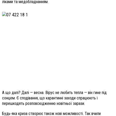
ліками та медобладнанням.
А що далі? Далі — весна. Вірус не любить тепла — він гине під
сонцем. Є сподівання, що карантинні заходи спрацюють і
перешкодять розповсюдженню новітньої зарази.
Будь-яка криза створює також нові можливості. Так вчили