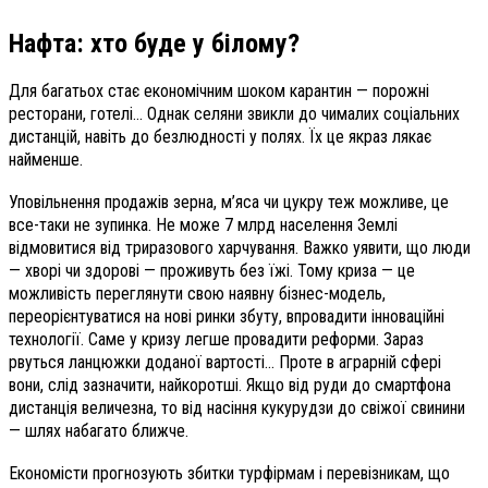
Нафта: хто буде у білому?
Для багатьох стає економічним шоком карантин — порожні
ресторани, готелі... Однак селяни звикли до чималих соціальних
дистанцій, навіть до безлюдності у полях. Їх це якраз лякає
найменше.
Уповільнення продажів зерна, м’яса чи цукру теж можливе, це
все-таки не зупинка. Не може 7 млрд населення Землі
відмовитися від триразового харчування. Важко уявити, що люди
— хворі чи здорові — проживуть без їжі. Тому криза — це
можливість переглянути свою наявну бізнес-модель,
переорієнтуватися на нові ринки збуту, впровадити інноваційні
технології. Саме у кризу легше провадити реформи. Зараз
рвуться ланцюжки доданої вартості… Проте в аграрній сфері
вони, слід зазначити, найкоротші. Якщо від руди до смартфона
дистанція величезна, то від насіння кукурудзи до свіжої свинини
— шлях набагато ближче.
Економісти прогнозують збитки турфірмам і перевізникам, що