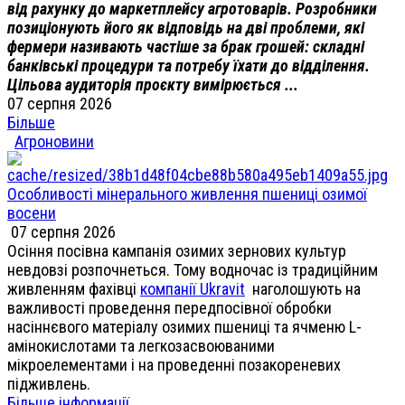
від рахунку до маркетплейсу агротоварів. Розробники
позиціонують його як відповідь на дві проблеми, які
фермери називають частіше за брак грошей: складні
банківські процедури та потребу їхати до відділення.
Цільова аудиторія проєкту вимірюється ...
07 серпня 2026
Більше
Агроновини
Особливості мінерального живлення пшениці озимої
восени
07 серпня 2026
Осіння посівна кампанія озимих зернових культур
невдовзі розпочнеться. Тому водночас із традиційним
живленням фахівці
компанії Ukravit
наголошують на
важливості проведення передпосівної обробки
насіннєвого матеріалу озимих пшениці та ячменю L-
амінокислотами та легкозасвоюваними
мікроелементами і на проведенні позакореневих
підживлень.
Більше інформації