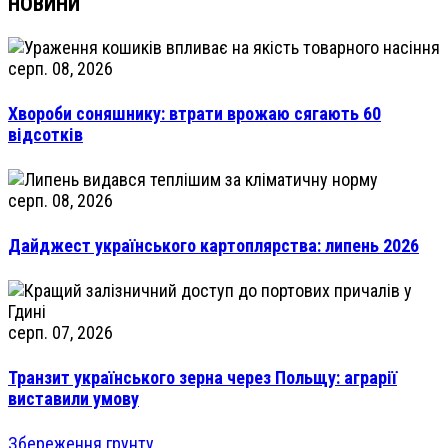
НОВИНИ
серп. 08, 2026
Хвороби соняшнику: втрати врожаю сягають 60
відсотків
серп. 08, 2026
Дайджест українського картоплярства: липень 2026
серп. 07, 2026
Транзит українського зерна через Польщу: аграрії
виставили умову
Збереження грунту