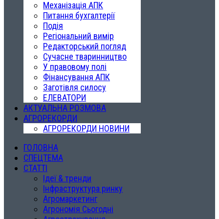
Механізація АПК
Питання бухгалтерії
Подія
Регіональний вимір
Редакторський погляд
Сучасне тваринництво
У правовому полі
Фінансування АПК
Заготівля силосу
ЕЛЕВАТОРИ
АКТУАЛЬНА РОЗМОВА
АГРОРЕКОРДИ
АГРОРЕКОРДИ НОВИНИ
ГОЛОВНА
СПЕЦТЕМА
СТАТТІ
Ідеї & тренди
Інфраструктура ринку
Агромаркетинг
Агрономія Сьогодні