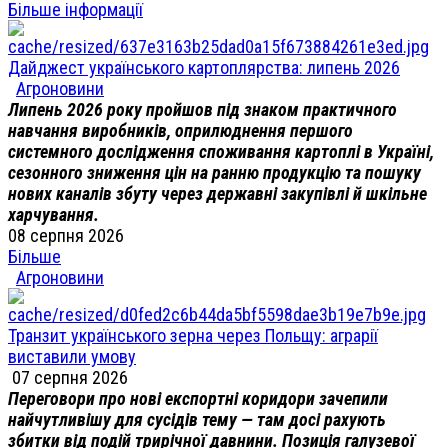
Більше інформації
Дайджест українського картоплярства: липень 2026
Агроновини
Липень 2026 року пройшов під знаком практичного
навчання виробників, оприлюднення першого
системного дослідження споживання картоплі в Україні,
сезонного зниження цін на ранню продукцію та пошуку
нових каналів збуту через державні закупівлі й шкільне
харчування.
08 серпня 2026
Більше
Агроновини
Транзит українського зерна через Польщу: аграрії
виставили умову
07 серпня 2026
Переговори про нові експортні коридори зачепили
найчутливішу для сусідів тему — там досі рахують
збитки від подій трирічної давнини. Позиція галузевої