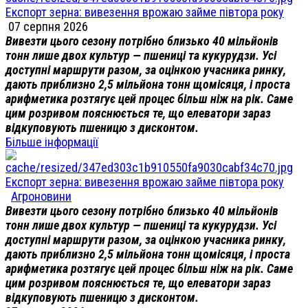
Експорт зерна: вивезення врожаю займе півтора року
07 серпня 2026
Вивезти цього сезону потрібно близько 40 мільйонів
тонн лише двох культур — пшениці та кукурудзи. Усі
доступні маршрути разом, за оцінкою учасника ринку,
дають приблизно 2,5 мільйона тонн щомісяця, і проста
арифметика розтягує цей процес більш ніж на рік. Саме
цим розривом пояснюється те, що елеватори зараз
відкуповують пшеницю з дисконтом.
Більше інформації
Експорт зерна: вивезення врожаю займе півтора року
Агроновини
Вивезти цього сезону потрібно близько 40 мільйонів
тонн лише двох культур — пшениці та кукурудзи. Усі
доступні маршрути разом, за оцінкою учасника ринку,
дають приблизно 2,5 мільйона тонн щомісяця, і проста
арифметика розтягує цей процес більш ніж на рік. Саме
цим розривом пояснюється те, що елеватори зараз
відкуповують пшеницю з дисконтом.