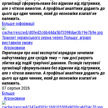
організації сформульована без відмови від підтримки,
але з чіткою вимогою. А профільні аналітики додають до
цього ще один чинник, який до економіки взагалі не
належить.
Більше інформації
Транзит українського зерна через Польщу: аграрії
виставили умову
Агроновини
Переговори про нові експортні коридори зачепили
найчутливішу для сусідів тему — там досі рахують
збитки від подій трирічної давнини. Позиція галузевої
організації сформульована без відмови від підтримки,
але з чіткою вимогою. А профільні аналітики додають до
цього ще один чинник, який до економіки взагалі не
належить.
07 серпня 2026
Більше
Агроновини