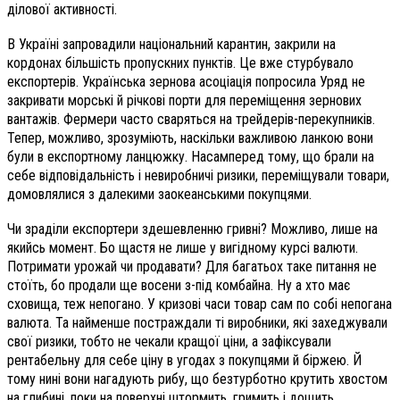
ділової активності.
В Україні запровадили націо­нальний карантин, закрили на
кордонах більшість пропускних пунктів. Це вже стурбувало
експортерів. Українська зернова асоціація попросила Уряд не
закривати морські й річкові порти для переміщення зернових
вантажів. Фермери часто сваряться на трейдерів-перекупників.
Тепер, можливо, зрозуміють, наскільки важливою ланкою вони
були в експортному ланцюжку. Насамперед тому, що брали на
себе відповідальність і невиробничі ризики, переміщували товари,
домовлялися з далекими заокеанськими покупцями.
Чи зраділи експортери здешевленню гривні? Можливо, лише на
якийсь момент. Бо щастя не лише у вигідному курсі валюти.
Потримати урожай чи продавати? Для багатьох таке питання не
стоїть, бо продали ще восени з-під комбайна. Ну а хто має
сховища, теж непогано. У кризові часи товар сам по собі непогана
валюта. Та найменше постраждали ті виробники, які захеджували
свої ризики, тобто не чекали кращої ціни, а зафіксували
рентабельну для себе ціну в угодах з покупцями й біржею. Й
тому нині вони нагадують рибу, що безтурботно крутить хвостом
на глибині, поки на поверхні штормить, гримить і дощить.