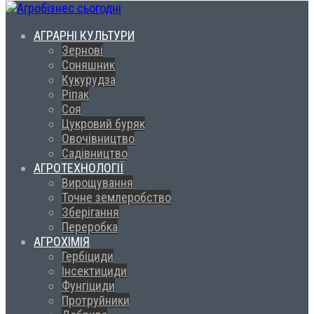
АГРАРНІ КУЛЬТУРИ
Зернові
Соняшник
Кукурудза
Ріпак
Соя
Цукровий буряк
Овочівництво
Садівництво
АГРОТЕХНОЛОГІЇ
Вирощування
Точне землеробство
Зберігання
Переробка
АГРОХІМІЯ
Гербіциди
Інсектициди
Фунгіциди
Протруйники