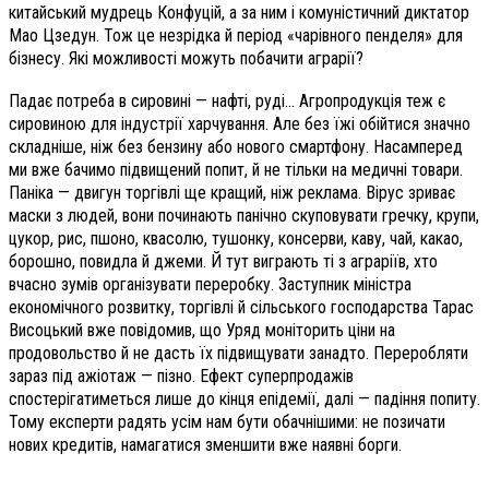
китайський мудрець Конфуцій, а за ним і комуністичний диктатор
Мао Цзедун. Тож це незрідка й період «чарівного пенделя» для
бізнесу. Які можливості можуть побачити аграрії?
Падає потреба в сировині — нафті, руді… Агропродукція теж є
сировиною для індустрії харчування. Але без їжі обійтися значно
складніше, ніж без бензину або нового смартфону. Насамперед
ми вже бачимо підвищений попит, й не тільки на медичні товари.
Паніка — двигун торгівлі ще кращий, ніж реклама. Вірус зриває
маски з людей, вони починають панічно скуповувати гречку, крупи,
цукор, рис, пшоно, квасолю, тушонку, консерви, каву, чай, какао,
борошно, повидла й джеми. Й тут виграють ті з аграріїв, хто
вчасно зумів організувати переробку. Заступник міністра
економічного розвитку, торгівлі й сільського господарства Тарас
Висоцький вже повідомив, що Уряд моніторить ціни на
продовольство й не дасть їх підвищувати занадто. Переробляти
зараз під ажіотаж — пізно. Ефект суперпродажів
спостерігатиметься лише до кінця епідемії, далі — падіння попиту.
Тому експерти радять усім нам бути обачнішими: не позичати
нових кредитів, намагатися зменшити вже наявні борги.