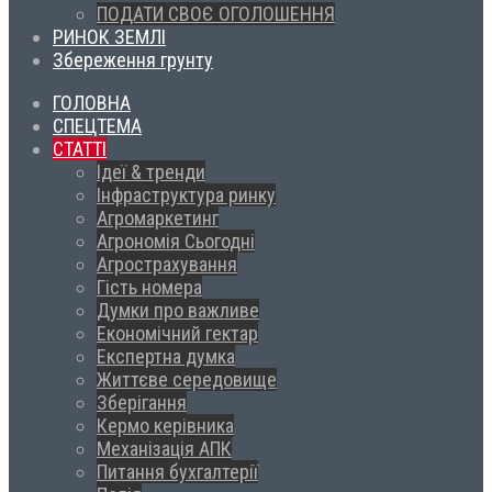
ПОДАТИ СВОЄ ОГОЛОШЕННЯ
РИНОК ЗЕМЛІ
Збереження грунту
ГОЛОВНА
СПЕЦТЕМА
СТАТТІ
Ідеї & тренди
Інфраструктура ринку
Агромаркетинг
Агрономія Сьогодні
Агрострахування
Гість номера
Думки про важливе
Економічний гектар
Експертна думка
Життєве середовище
Зберігання
Кермо керівника
Механізація АПК
Питання бухгалтерії