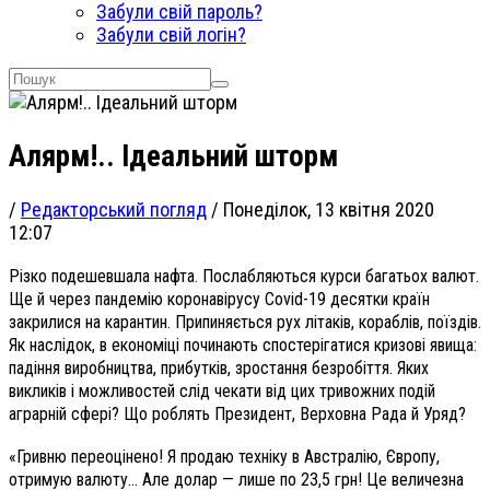
Забули свій пароль?
Забули свій логін?
Алярм!.. Ідеальний шторм
/
Редакторський погляд
/
Понеділок, 13 квітня 2020
12:07
Різко подешевшала нафта. Послабляються курси багатьох валют.
Ще й через пандемію коронавірусу Сovid-19 десятки країн
закрилися на карантин. Припиняється рух літаків, кораблів, поїздів.
Як наслідок, в економіці починають спостерігатися кризові явища:
падіння виробництва, прибутків, зростання безробіття. Яких
викликів і можливостей слід чекати від цих тривожних подій
аграрній сфері? Що роблять Президент, Верховна Рада й Уряд?
«Гривню переоцінено! Я продаю техніку в Австралію, Європу,
отримую валюту… Але долар — лише по 23,5 грн! Це величезна