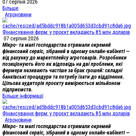
07 серпня 2026
Більше
Агроновини
Фінансування ферм: у проєкт вкладають 85 млн доларів
07 серпня 2026
Мікро- та малі господарства отримали окремий
фінансовий сервіс, зібраний в одному онлайн-кабінеті —
від рахунку до маркетплейсу агротоварів. Розробники
позиціонують його як відповідь на дві проблеми, які
фермери називають частіше за брак грошей: складні
банківські процедури та потребу їхати до відділення.
Цільова аудиторія проєкту вимірюється мільйоном
підприємств.
Більше інформації
Фінансування ферм: у проєкт вкладають 85 млн доларів
Агроновини
Мікро- та малі господарства отримали окремий
фінансовий сервіс, зібраний в одному онлайн-кабінеті —