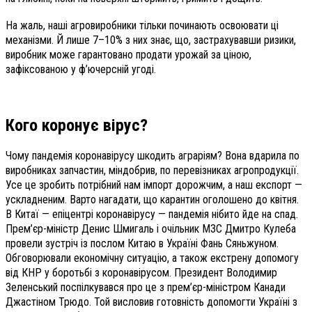
На жаль, наші агровиробники тільки починають освоювати ці
механізми. Й лише 7–10% з них знає, що, застрахувавши ризики,
виробник може гарантовано продати урожай за ціною,
зафіксованою у ф’ючерсній угоді.
Кого коронує вірус?
Чому пандемія коронавірусу шкодить аграріям? Вона вдарила по
виробниках запчастин, міндобрив, по перевізниках агропродукції.
Усе це зробить потрібний нам імпорт дорожчим, а наш експорт —
ускладненим. Варто нагадати, що карантин оголошено до квітня.
В Китаї — епіцентрі коронавірусу — пандемія нібито йде на спад.
Прем’єр-міністр Денис Шмигаль і очільник МЗС Дмитро Кулеба
провели зустріч із послом Китаю в Україні Фань Сяньжуном.
Обговорювали економічну ситуацію, а також екстрену допомогу
від КНР у боротьбі з коронавірусом. Президент Володимир
Зеленський поспілкувався про це з прем’єр-міністром Канади
Джастіном Трюдо. Той висловив готовність допомогти Україні з