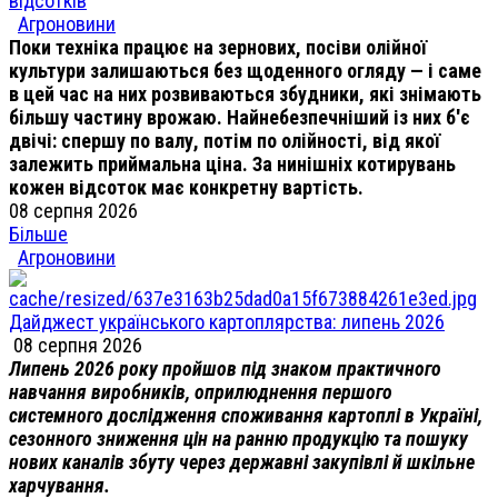
відсотків
Агроновини
Поки техніка працює на зернових, посіви олійної
культури залишаються без щоденного огляду — і саме
в цей час на них розвиваються збудники, які знімають
більшу частину врожаю. Найнебезпечніший із них б'є
двічі: спершу по валу, потім по олійності, від якої
залежить приймальна ціна. За нинішніх котирувань
кожен відсоток має конкретну вартість.
08 серпня 2026
Більше
Агроновини
Дайджест українського картоплярства: липень 2026
08 серпня 2026
Липень 2026 року пройшов під знаком практичного
навчання виробників, оприлюднення першого
системного дослідження споживання картоплі в Україні,
сезонного зниження цін на ранню продукцію та пошуку
нових каналів збуту через державні закупівлі й шкільне
харчування.