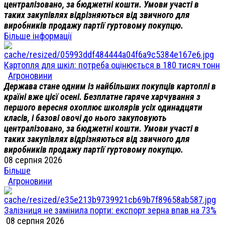
централізовано, за бюджетні кошти. Умови участі в
таких закупівлях відрізняються від звичного для
виробників продажу партії гуртовому покупцю.
Більше інформації
Картопля для шкіл: потреба оцінюється в 180 тисяч тонн
Агроновини
Держава стане одним із найбільших покупців картоплі в
країні вже цієї осені. Безплатне гаряче харчування з
першого вересня охоплює школярів усіх одинадцяти
класів, і базові овочі до нього закуповують
централізовано, за бюджетні кошти. Умови участі в
таких закупівлях відрізняються від звичного для
виробників продажу партії гуртовому покупцю.
08 серпня 2026
Більше
Агроновини
Залізниця не замінила порти: експорт зерна впав на 73%
08 серпня 2026