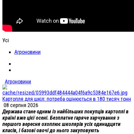
Усі
Агроновини
Агроновини
Картопля для шкіл: потреба оцінюється в 180 тисяч тонн
08 серпня 2026
Держава стане одним із найбільших покупців картоплі в
країні вже цієї осені. Безплатне гаряче харчування з
першого вересня охоплює школярів усіх одинадцяти
класів, і базові овочі до нього закуповують