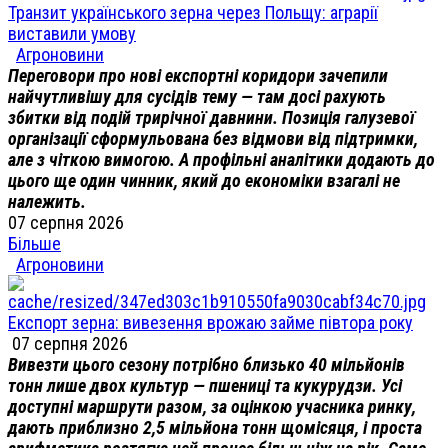
Транзит українського зерна через Польщу: аграрії
виставили умову
Агроновини
Переговори про нові експортні коридори зачепили
найчутливішу для сусідів тему — там досі рахують
збитки від подій трирічної давнини. Позиція галузевої
організації сформульована без відмови від підтримки,
але з чіткою вимогою. А профільні аналітики додають до
цього ще один чинник, який до економіки взагалі не
належить.
07 серпня 2026
Більше
Агроновини
Експорт зерна: вивезення врожаю займе півтора року
07 серпня 2026
Вивезти цього сезону потрібно близько 40 мільйонів
тонн лише двох культур — пшениці та кукурудзи. Усі
доступні маршрути разом, за оцінкою учасника ринку,
дають приблизно 2,5 мільйона тонн щомісяця, і проста