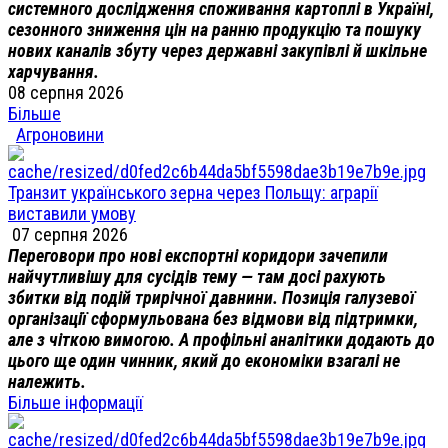
системного дослідження споживання картоплі в Україні,
сезонного зниження цін на ранню продукцію та пошуку
нових каналів збуту через державні закупівлі й шкільне
харчування.
08 серпня 2026
Більше
Агроновини
Транзит українського зерна через Польщу: аграрії
виставили умову
07 серпня 2026
Переговори про нові експортні коридори зачепили
найчутливішу для сусідів тему — там досі рахують
збитки від подій трирічної давнини. Позиція галузевої
організації сформульована без відмови від підтримки,
але з чіткою вимогою. А профільні аналітики додають до
цього ще один чинник, який до економіки взагалі не
належить.
Більше інформації