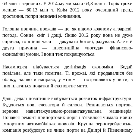
63 млн т зернових. У 2014-му ми мали 63,8 млн т. Торік трохи
менше — 60,13 млн т. Крім 2012 року, очевидний тренд
зростання, попри незначні коливання.
Головна причина врожаїв — це, як відомо кожному аграрієві,
погода. Сонце, сніг і дощі. Якщо 2012 року вона не дуже
сприяла, то в інші часи — дякувати Богові, радувала. Але є й
друга причина — інвестиційна «погода», фінансово-
економічні умови. І вони теж покращуються.
Насамперед відбувається детінізація економіки. Бодай
повільна, але таки помітна. Ті врожаї, які продавалися без
обліку, наліво й направо, у «тіні» — потрапляють у звіти, з
них платяться податки й експортне мито.
Далі: дедалі помітніше відбувається розвиток інфраструктури.
Будуються нові елеватори й силоси. Розвивається портова
зернова навантажувально-розвантажувальна машинерія.
Почався ремонт припортових доріг і з’явилося чимало нових
імпортних автомобілів-зерновозів. Крупна зернотрейдерська
компанія розбудовує не лише порти на Дніпрі й Південному