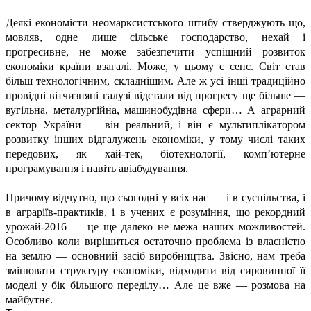
Деякі економісти неомарксистського штибу стверджують що,
мовляв, одне лише сільське господарство, нехай і
прогресивне, не може забезпечити успішний розвиток
економіки країни взагалі. Може, у цьому є сенс. Світ став
більш технологічним, складнішим. Але ж усі інші традиційно
провідні вітчизняні галузі відстали від прогресу ще більше —
вугільна, металургійна, машинобудівна сфери… А аграрний
сектор України — він реальний, і він є мультиплікатором
розвитку інших відгалужень економіки, у тому числі таких
передових, як хай-тек, біотехнології, комп’ютерне
програмування і навіть авіабудування.
Причому відчутно, що сьогодні у всіх нас — і в суспільства, і
в аграріїв-практиків, і в учених є розуміння, що рекордний
урожай-2016 — це ще далеко не межа наших можливостей.
Особливо коли вирішиться остаточно проблема із власністю
на землю — основний засіб виробництва. Звісно, нам треба
змінювати структуру економіки, відходити від сировинної її
моделі у бік більшого переділу… Але це вже — розмова на
майбутнє.