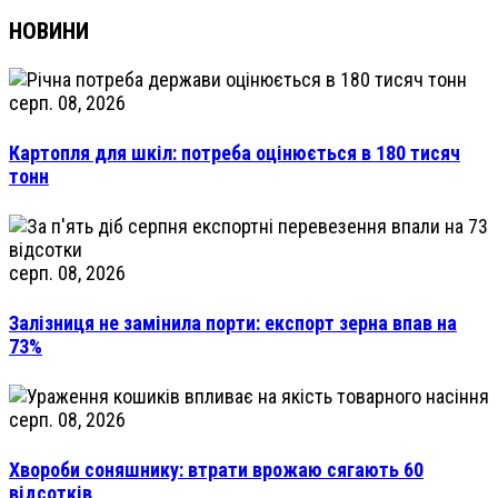
НОВИНИ
серп. 08, 2026
Картопля для шкіл: потреба оцінюється в 180 тисяч
тонн
серп. 08, 2026
Залізниця не замінила порти: експорт зерна впав на
73%
серп. 08, 2026
Хвороби соняшнику: втрати врожаю сягають 60
відсотків