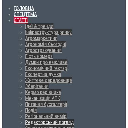
ГОЛОВНА
СПЕЦТЕМА
СТАТТІ
Ідеї & тренди
Інфраструктура ринку
Агромаркетинг
Агрономія Сьогодні
Агрострахування
Гість номера
Думки про важливе
Економічний гектар
Експертна думка
Життєве середовище
Зберігання
Кермо керівника
Механізація АПК
Питання бухгалтерії
Подія
Регіональний вимір
Редакторський погляд