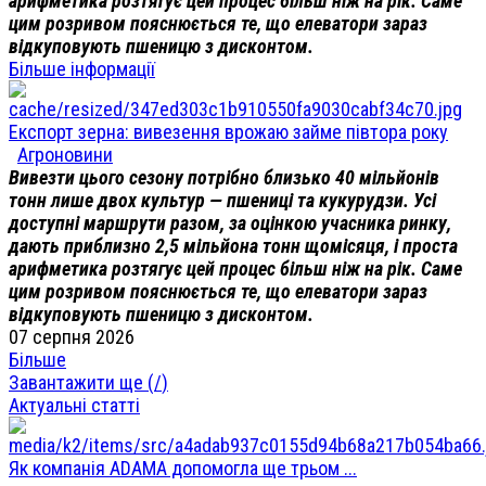
арифметика розтягує цей процес більш ніж на рік. Саме
цим розривом пояснюється те, що елеватори зараз
відкуповують пшеницю з дисконтом.
Більше інформації
Експорт зерна: вивезення врожаю займе півтора року
Агроновини
Вивезти цього сезону потрібно близько 40 мільйонів
тонн лише двох культур — пшениці та кукурудзи. Усі
доступні маршрути разом, за оцінкою учасника ринку,
дають приблизно 2,5 мільйона тонн щомісяця, і проста
арифметика розтягує цей процес більш ніж на рік. Саме
цим розривом пояснюється те, що елеватори зараз
відкуповують пшеницю з дисконтом.
07 серпня 2026
Більше
Завантажити ще (
/
)
Актуальні статті
Як компанія ADAMA допомогла ще трьом ...