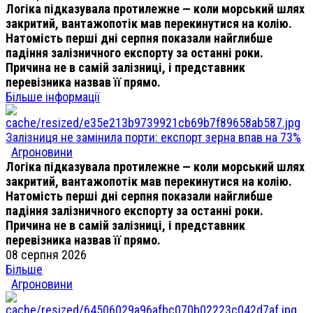
Логіка підказувала протилежне — коли морський шлях
закритий, вантажопотік мав перекинутися на колію.
Натомість перші дні серпня показали найглибше
падіння залізничного експорту за останні роки.
Причина не в самій залізниці, і представник
перевізника назвав її прямо.
Більше інформації
Залізниця не замінила порти: експорт зерна впав на 73%
Агроновини
Логіка підказувала протилежне — коли морський шлях
закритий, вантажопотік мав перекинутися на колію.
Натомість перші дні серпня показали найглибше
падіння залізничного експорту за останні роки.
Причина не в самій залізниці, і представник
перевізника назвав її прямо.
08 серпня 2026
Більше
Агроновини