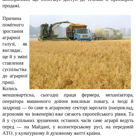
продажі.
Причина
помітного
зростання
аграрної
галузі, як
виглядає,
ще й у зміні
ставлення
суспільства
до аграрної
праці.
Колись
меншовартісна, сьогодні праця фермера, механізатора,
оператора машинного доїння викликає повагу, а іноді й
заздрощі — бо саме в аграрному секторі зарплати (наприклад,
агрономів чи інженерів) вже сягають європейського рівня. Та
й у суспільних зрушеннях останніх часів саме аграрії ведуть
перед — на Майдані, у волонтерському русі, на передовій
АТО, у культурному й духовному житті країни.