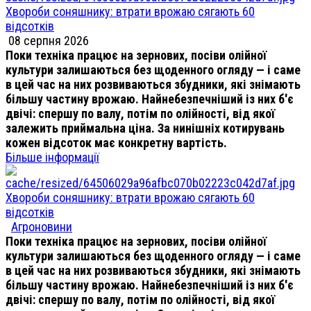
Хвороби соняшнику: втрати врожаю сягають 60
відсотків
08 серпня 2026
Поки техніка працює на зернових, посіви олійної
культури залишаються без щоденного огляду — і саме
в цей час на них розвиваються збудники, які знімають
більшу частину врожаю. Найнебезпечніший із них б'є
двічі: спершу по валу, потім по олійності, від якої
залежить приймальна ціна. За нинішніх котирувань
кожен відсоток має конкретну вартість.
Більше інформації
Хвороби соняшнику: втрати врожаю сягають 60
відсотків
Агроновини
Поки техніка працює на зернових, посіви олійної
культури залишаються без щоденного огляду — і саме
в цей час на них розвиваються збудники, які знімають
більшу частину врожаю. Найнебезпечніший із них б'є
двічі: спершу по валу, потім по олійності, від якої