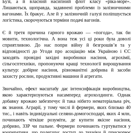
Бузі, а й власний насипний флот класу «ріка-море».
Лишаються, щоправда, задавнені проблеми із залізничними
вагонами. Їх бракує. Але й у залізничній галузі поліпшується
логістика, скорочуються терміни подачі вагонів.
Є й третя причина гарного врожаю — «погода», так би
мовити, технологічна. А вона теж усі ці роки була доволі
сприятливою. До нас попри війну й безгрошів’я та у
відповідності до Угоди про асоціацію між Україною і ЄС
заходять провідні західні виробники насіння, агрохімії,
сільгосптехніки, пропонуючи кращі технології вирощування
культур: добірне насіння, різноманітні добрива й засоби
захисту рослин, продуктивні машини й агрегати.
Звичайно, ефект масштабу дає інтенсифікація виробництва,
якою характеризуються насамперед агрохолдинги. Однак
добавку врожаю забезпечує й така нібито нематеріальна річ,
як знання. Аграрії, у тому числі й фермери, яких близько 40
тис., і навіть індивідуальні селяни-домогосподарі, яких 4 млн,
починають чіткіше розуміти, де купити якісне насіння,
добриво, ЗЗР чи пальне. Фермери починають гуртуватися у
кооперативи, що полегшує доступ до техніки й прискорює