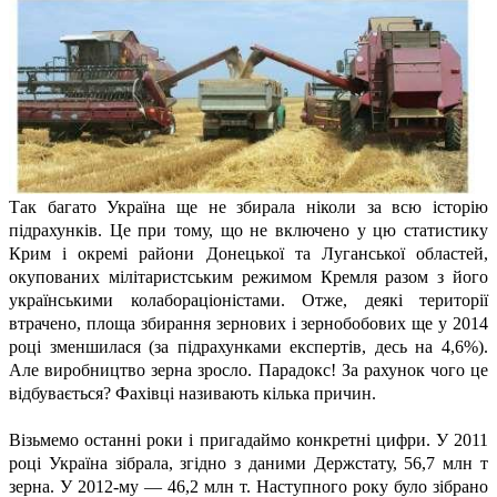
Так багато Україна ще не збирала ніколи за всю історію
підрахунків. Це при тому, що не включено у цю статистику
Крим і окремі райони Донецької та Луганської областей,
окупованих мілітаристським режимом Кремля разом з його
українськими колабораціоністами. Отже, деякі території
втрачено, площа збирання зернових і зернобобових ще у 2014
році зменшилася (за підрахунками експертів, десь на 4,6%).
Але виробництво зерна зросло. Парадокс! За рахунок чого це
відбувається? Фахівці називають кілька причин.
Візьмемо останні роки і пригадаймо конкретні цифри. У 2011
році Україна зібрала, згідно з даними Держстату, 56,7 млн т
зерна. У 2012-му — 46,2 млн т. Наступного року було зібрано