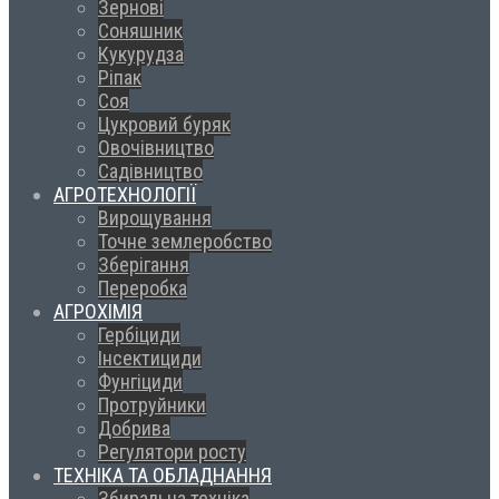
Зернові
Соняшник
Кукурудза
Ріпак
Соя
Цукровий буряк
Овочівництво
Садівництво
АГРОТЕХНОЛОГІЇ
Вирощування
Точне землеробство
Зберігання
Переробка
АГРОХІМІЯ
Гербіциди
Інсектициди
Фунгіциди
Протруйники
Добрива
Регулятори росту
ТЕХНІКА ТА ОБЛАДНАННЯ
Збиральна техніка