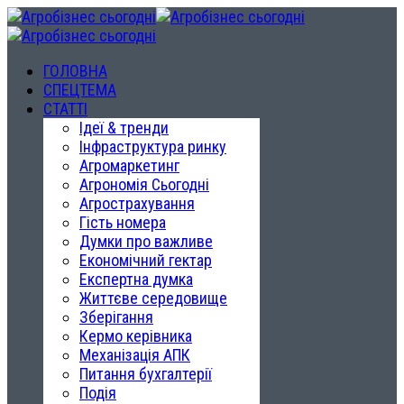
ГОЛОВНА
СПЕЦТЕМА
СТАТТІ
Ідеї & тренди
Інфраструктура ринку
Агромаркетинг
Агрономія Сьогодні
Агрострахування
Гість номера
Думки про важливе
Економічний гектар
Експертна думка
Життєве середовище
Зберігання
Кермо керівника
Механізація АПК
Питання бухгалтерії
Подія