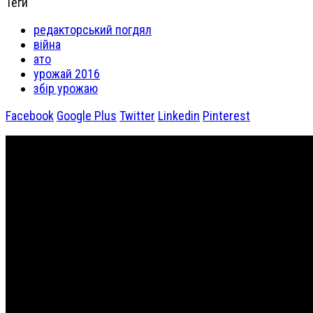
Теги
редакторський погдял
війна
ато
урожай 2016
збір урожаю
Facebook
Google Plus
Twitter
Linkedin
Pinterest