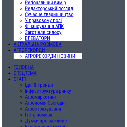
Регіональний вимір
Редакторський погляд
Сучасне тваринництво
У правовому полі
Фінансування АПК
Заготівля силосу
ЕЛЕВАТОРИ
АКТУАЛЬНА РОЗМОВА
АГРОРЕКОРДИ
АГРОРЕКОРДИ НОВИНИ
ГОЛОВНА
СПЕЦТЕМА
СТАТТІ
Ідеї & тренди
Інфраструктура ринку
Агромаркетинг
Агрономія Сьогодні
Агрострахування
Гість номера
Думки про важливе
Економічний гектар