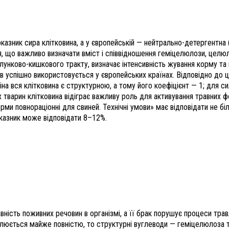
 показник сира клітковина, а у європейській — нейтрально-детергентна
я, що важливо визначати вміст і співвідношення геміцелюлози, целюло
ково-кишкового тракту, визначає інтенсивність жування корму та ви
ів успішно використовується у європейських країнах. Відповідно до
сіна вся клітковина є структурною, а тому його коефіцієнт — 1; для 
 тварин клітковина відіграє важливу роль для активування травних ф
и повнораціонні для свиней. Технічні умови» має відповідати не біль
оказник може відповідати 8–12%.
вність поживних речовин в організмі, а її брак порушує процеси тр
люється майже повністю, то структурні вуглеводи — геміцелюлоза та 