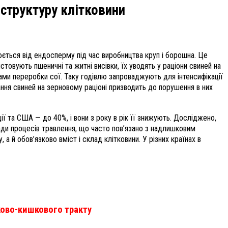
 структуру клітковини
ється від ендосперму під час виробництва круп і борошна. Це
товують пшеничні та житні висівки, їх уводять у раціони свиней на
тами переробки сої.
Таку годівлю запроваджують для інтенсифікації
ння свиней на зерновому раціоні призводить до порушення в них
ії та США — до 40%, і вони з року в рік її знижують. Досліджено,
лади процесів травлення, що часто пов’язано з надлишковим
 а й обов’язково вміст і склад клітковини. У різних країнах в
ково-кишкового тракту