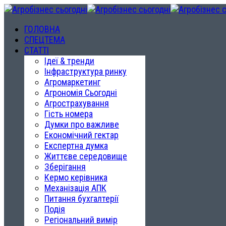
ГОЛОВНА
СПЕЦТЕМА
СТАТТІ
Ідеї & тренди
Інфраструктура ринку
Агромаркетинг
Агрономія Сьогодні
Агрострахування
Гість номера
Думки про важливе
Економічний гектар
Експертна думка
Життєве середовище
Зберігання
Кермо керівника
Механізація АПК
Питання бухгалтерії
Подія
Регіональний вимір