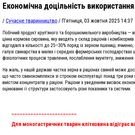
Економічна доцільність використання 
/
Сучасне тваринництво
/
П'ятниця, 03 жовтня 2025 14:37
Побічний продукт круп’яного та борошномельного виробництва — ви
цінна кормова сировина, яку вводять у склад раціонів і комбікормі
відгодівлі в кількості до 25–30% поряд із зерном пшениці, ячменю
галузі свинарства в малих і середніх фермерських господарствах 
фізіологічних процесів травлення, послаблення імунітету, зниження
На жаль, у нашій державі частка зерна в раціонах свиней може дося
що часто свинокомплекси зі строком експлуатації понад три роки н
вмістом концентратів у раціоні. Раціони з уведенням висівок економі
оцінюванні її структури застосовують різні показники та системи.
________________________
Для моногастричних тварин клітковина відіграє 