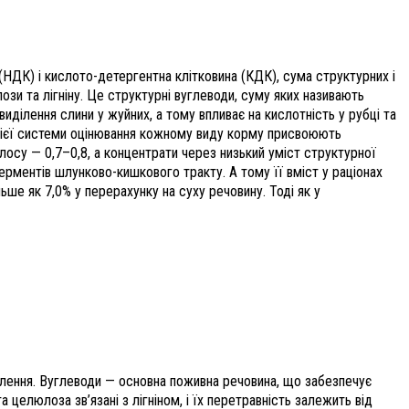
 (НДК) і кислото-детергентна клітковина (КДК), сума структурних і
зи та лігніну. Це структурні вуглеводи, суму яких називають
ділення слини у жуйних, а тому впливає на кислотність у рубці та
 цієї системи оцінювання кожному виду корму присвоюють
силосу — 0,7–0,8, а концентрати через низький уміст структурної
ерментів шлунково-кишкового тракту. А тому її вміст у раціонах
ше як 7,0% у перерахунку на суху речовину. Тоді як у
авлення. Вуглеводи — основна поживна речовина, що забезпечує
целюлоза зв’язані з лігніном, і їх перетравність залежить від