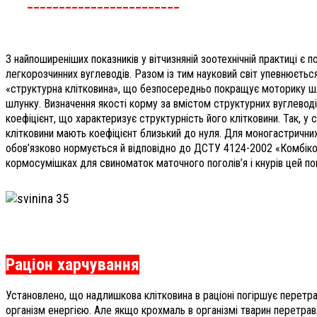
________________________
З найпоширеніших показників у вітчизняній зоотехнічній практиці є
легкорозчинних вуглеводів. Разом із тим науковий світ упевнюєтьс
«структурна клітковина», що безпосередньо покращує моторику шлун
шлунку. Визначення якості корму за вмістом структурних вуглевод
коефіцієнт, що характеризує структурність його клітковини. Так, у 
клітковини мають коефіцієнт близький до нуля. Для моногастричних
обов’язково нормується й відповідно до ДСТУ 4124-2002 «Комбікорм
кормосумішках для свиноматок маточного поголів’я і кнурів цей п
Раціон харчування
Установлено, що надлишкова клітковина в раціоні погіршує перетра
організм енергією. Але якщо крохмаль в організмі тварин перетрав