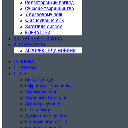
Редакторський погляд
Сучасне тваринництво
У правовому полі
Фінансування АПК
Заготівля силосу
ЕЛЕВАТОРИ
АКТУАЛЬНА РОЗМОВА
АГРОРЕКОРДИ
АГРОРЕКОРДИ НОВИНИ
ГОЛОВНА
СПЕЦТЕМА
СТАТТІ
Ідеї & тренди
Інфраструктура ринку
Агромаркетинг
Агрономія Сьогодні
Агрострахування
Гість номера
Думки про важливе
Економічний гектар
Експертна думка