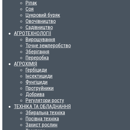
Ріпак
Соя
Цукровий буряк
Овочівництво
Садівництво
АГРОТЕХНОЛОГІЇ
Вирощування
Точне землеробство
Зберігання
Переробка
АГРОХІМІЯ
Гербіциди
Інсектициди
Фунгіциди
Протруйники
Добрива
Регулятори росту
ТЕХНІКА ТА ОБЛАДНАННЯ
Збиральна техніка
Посівна техніка
Захист рослин