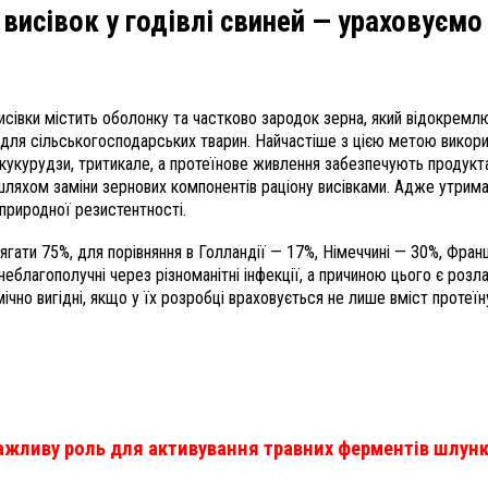
висівок у годівлі свиней — ураховуємо
сівки містить оболонку та частково зародок зерна, який відокремлю
в для сільськогосподарських тварин. Найчастіше з цією метою викорис
, кукурудзи, тритикале, а протеїнове живлення забезпечують продук
шляхом заміни зернових компонентів раціону висівками. Адже утрима
 природної резистентності.
гати 75%, для порівняння в Голландії — 17%, Німеччині — 30%, Франц
еблагополучні через різноманітні інфекції, а причиною цього є роз
чно вигідні, якщо у їх розробці враховується не лише вміст протеїну,
важливу роль для активування травних ферментів шлун