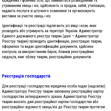
юридичних і фізичних осіб, що займаються розведенням та
утриманням овець і кіз, здійснюють їх продаж, забій, утилізацію,
надають послуги зі штучного осіменіння та організовують
виставки за участю овець і кіз.
Ідентифікації та реєстрації підлягають усі вівці і кози, яких
розводять або утримують на території України. Адміністратор
Єдиного державного реєстру тварин (далі — Адміністратор
Реєстру тварин) проводить ідентифікацію, реєстрацію тварин,
оформлює та видає ідентифікаційні документи, здійснює
контроль за використанням бирок, бланків реєстраційних
свідоцтв, книг обліку тварин, реєстраційних документів.
Реєстрація господарств
Для реєстрації господарства юридична особа подає (надсилає)
Адміністратору Реєстру тварин заповнену реєстраційну картку
господарства затвердженого зразка. Адміністратор Реєстру
тварин вносить дані реєстраційної картки господарства або
реєстраційної відомості овець/кіз до Реєстру тварин протягом