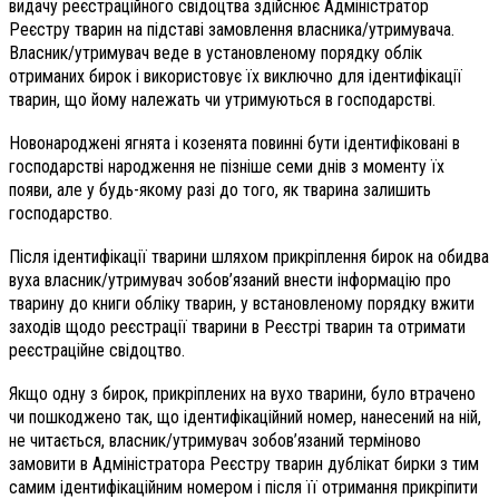
видачу реєстраційного свідоцтва здійснює Адміністратор
Реєстру тварин на підставі замовлення власника/утримувача.
Власник/утримувач веде в установленому порядку облік
отриманих бирок і використовує їх виключно для ідентифікації
тварин, що йому належать чи утримуються в господарстві.
Новонароджені ягнята і козенята повинні бути ідентифіковані в
господарстві народження не пізніше семи днів з моменту їх
появи, але у будь-якому разі до того, як тварина залишить
господарство.
Після ідентифікації тварини шляхом прикріплення бирок на обидва
вуха власник/утримувач зобов’язаний внести інформацію про
тварину до книги обліку тварин, у встановленому порядку вжити
заходів щодо реєстрації тварини в Реєстрі тварин та отримати
реєстраційне свідоцтво.
Якщо одну з бирок, прикріплених на вухо тварини, було втрачено
чи пошкоджено так, що ідентифікаційний номер, нанесений на ній,
не читається, власник/утримувач зобов’язаний терміново
замовити в Адміністратора Реєстру тварин дублікат бирки з тим
самим ідентифікаційним номером і після її отримання прикріпити