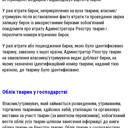
У разі втрати бирок, неприкріплених на вуха тварини, власник/
утримувач після встановлення факту втрати та проведення звірки
залишку бирок із використаними бирками зобов’язаний
повідомити про втрату Адміністратора Реєстру тварин і
перелічити номери втрачених бирок.
У разі втрати або пошкодження бирки, якою було ідентифіковано
тварину, завезену з іншої країни, Адміністратор Реєстру тварин
на замовлення власника/утримувача видає дублікат бирки, на
якому зазначено ідентифікаційний номер тварини, наданий тією
країною, де тварину було ідентифіковано.
Облік тварин у господарстві
Власник/утримувач, який займається розведенням, утриманням,
торгівлею тваринами, здійснює забій, утилізацію та організовує
виставки за участі тварин (за винятком перевізників), зобов’язаний
вести облік усіх тварин шляхом занесення інформації до книги
обліку тварин чи Реєстру тварин. Облік тварин у господарствах