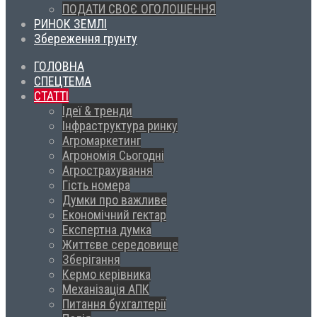
ПОДАТИ СВОЄ ОГОЛОШЕННЯ
РИНОК ЗЕМЛІ
Збереження грунту
ГОЛОВНА
СПЕЦТЕМА
СТАТТІ
Ідеї & тренди
Інфраструктура ринку
Агромаркетинг
Агрономія Сьогодні
Агрострахування
Гість номера
Думки про важливе
Економічний гектар
Експертна думка
Життєве середовище
Зберігання
Кермо керівника
Механізація АПК
Питання бухгалтерії