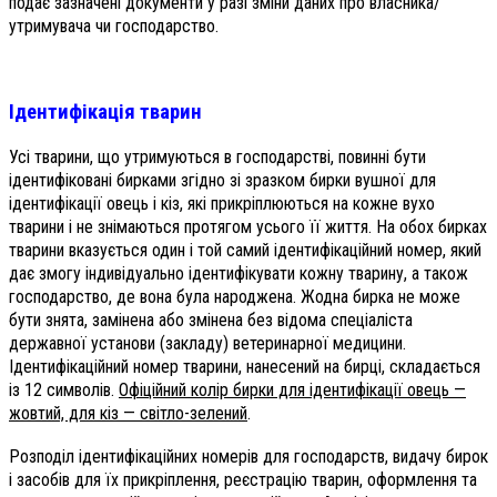
подає зазначені документи у разі зміни даних про власника/
утримувача чи господарство.
Ідентифікація тварин
Усі тварини, що утримуються в господарстві, повинні бути
ідентифіковані бирками згідно зі зразком бирки вушної для
ідентифікації овець і кіз, які прикріплюються на кожне вухо
тварини і не знімаються протягом усього її життя. На обох бирках
тварини вказується один і той самий ідентифікаційний номер, який
дає змогу індивідуально ідентифікувати кожну тварину, а також
господарство, де вона була народжена. Жодна бирка не може
бути знята, замінена або змінена без відома спеціаліста
державної установи (закладу) ветеринарної медицини.
Ідентифікаційний номер тварини, нанесений на бирці, складається
із 12 символів.
Офіційний колір бирки для ідентифікації овець —
жовтий, для кіз — світло-зелений
.
Розподіл ідентифікаційних номерів для господарств, видачу бирок
і засобів для їх прикріплення, реєстрацію тварин, оформлення та