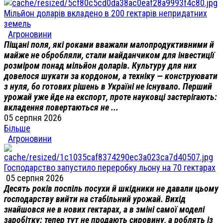
Мільйон доларів вкладено в 200 гектарів непридатних
земель
Агроновини
Піщані поля, які роками вважали малопродуктивними й
майже не обробляли, стали майданчиком для інвестиції
розміром понад мільйон доларів. Культуру для них
довелося шукати за кордоном, а техніку — конструювати
з нуля, бо готових рішень в Україні не існувало. Перший
урожай уже йде на експорт, проте науковці застерігають:
вкладення повертаються не ...
05 серпня 2026
Більше
Агроновини
Господарство запустило переробку льону на 70 гектарах
05 серпня 2026
Десять років поспіль посухи й шкідники не давали цьому
господарству вийти на стабільний урожай. Вихід
знайшовся не в нових гектарах, а в зміні самої моделі
заробітку: тепер тут не продають сировину, а роблять із