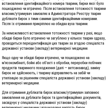
встановлення ідентифікаційного номера тварини, бирки якої було
пошкоджено чи втрачено. Після встановлення тотожності тварини
власник/утримувач замовляє в Адміністратора Реєстру тварин
дублікати бирок з тими самими ідентифікаційними номерами.
Після їх отримання прикріплює на обидва вуха тварини.
За неможливості встановлення тотожності тварини у разі, якщо
обидві бирки було втрачено чи загублено у кількох тварин одразу,
проводиться переідентифікація цих тварин за згодою спеціаліста
державної установи (закладу) ветеринарної медицини.
Якщо одну чи обидві бирки втрачено, чи пошкоджено на
м’ясокомбінаті, бойні або об’єкті з обробки, переробки побічних
продуктів тваринного походження (далі — ветсанзавод), заміну
бирок не здійснюють, і тварину відправляють на забій чи
утилізацію за рішенням спеціаліста державної установи (закладу)
ветеринарної медицини.
Для отримання дублікатів бирок власник/утримувач заповнює
замовлення на дублікати бирок та ідентифікаційних документів,
засвідчує у спеціаліста державної установи (закладу)
ветеринарної медицини і відшкодовує вартість бирок.