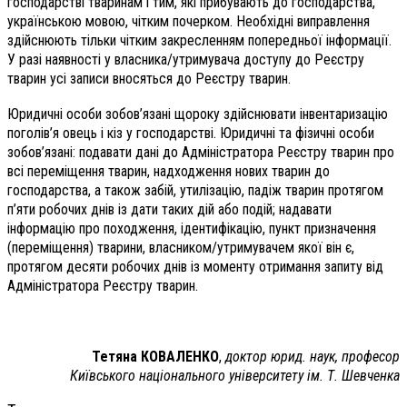
господарстві тваринам і тим, які прибувають до господарства,
українською мовою, чітким почерком. Необхідні виправлення
здійснюють тільки чітким закресленням попередньої інформації.
У разі наявності у власника/утримувача доступу до Реєстру
тварин усі записи вносяться до Реєстру тварин.
Юридичні особи зобов’язані щороку здійснювати інвентаризацію
поголів’я овець і кіз у господарстві. Юридичні та фізичні особи
зобов’язані: подавати дані до Адміністратора Реєстру тварин про
всі переміщення тварин, надходження нових тварин до
господарства, а також забій, утилізацію, падіж тварин протягом
п’яти робочих днів із дати таких дій або подій; надавати
інформацію про походження, ідентифікацію, пункт призначення
(переміщення) тварини, власником/утримувачем якої він є,
протягом десяти робочих днів із моменту отримання запиту від
Адміністратора
Реєстру тварин.
Тетяна КОВАЛЕНКО
,
доктор юрид. наук, професор
Київського національного університету ім. Т. Шевченка