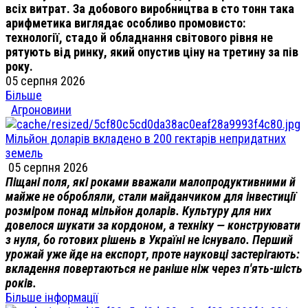
всіх витрат. За добового виробництва в сто тонн така
арифметика виглядає особливо промовисто:
технології, стадо й обладнання світового рівня не
рятують від ринку, який опустив ціну на третину за пів
року.
05 серпня 2026
Більше
Агроновини
Мільйон доларів вкладено в 200 гектарів непридатних
земель
05 серпня 2026
Піщані поля, які роками вважали малопродуктивними й
майже не обробляли, стали майданчиком для інвестиції
розміром понад мільйон доларів. Культуру для них
довелося шукати за кордоном, а техніку — конструювати
з нуля, бо готових рішень в Україні не існувало. Перший
урожай уже йде на експорт, проте науковці застерігають:
вкладення повертаються не раніше ніж через п'ять-шість
років.
Більше інформації