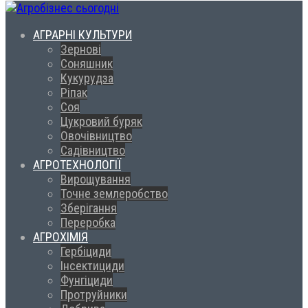
АГРАРНІ КУЛЬТУРИ
Зернові
Соняшник
Кукурудза
Ріпак
Соя
Цукровий буряк
Овочівництво
Садівництво
АГРОТЕХНОЛОГІЇ
Вирощування
Точне землеробство
Зберігання
Переробка
АГРОХІМІЯ
Гербіциди
Інсектициди
Фунгіциди
Протруйники