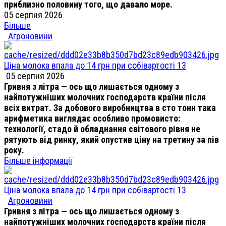
приблизно половину того, що давало море.
05 серпня 2026
Більше
Агроновини
Ціна молока впала до 14 грн при собівартості 13
05 серпня 2026
Гривня з літра — ось що лишається одному з
найпотужніших молочних господарств країни після
всіх витрат. За добового виробництва в сто тонн така
арифметика виглядає особливо промовисто:
технології, стадо й обладнання світового рівня не
рятують від ринку, який опустив ціну на третину за пів
року.
Більше інформації
Ціна молока впала до 14 грн при собівартості 13
Агроновини
Гривня з літра — ось що лишається одному з
найпотужніших молочних господарств країни після