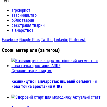
Теги
агроюрист
Тваринництво
облік тварин
реєстрація тварин
вівчарство1
Facebook
Google Plus
Twitter
Linkedin
Pinterest
Схожі матеріали (за тегом)
Сучасне тваринництво
Козівництво і вівчарство: нішевий сегмент чи
нова точка зростання АПК?
Актуальні статті