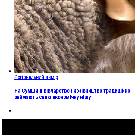
Регіональний вимір
На Сумщині вівчарство і козівництво традиційно
займають свою економічну нішу