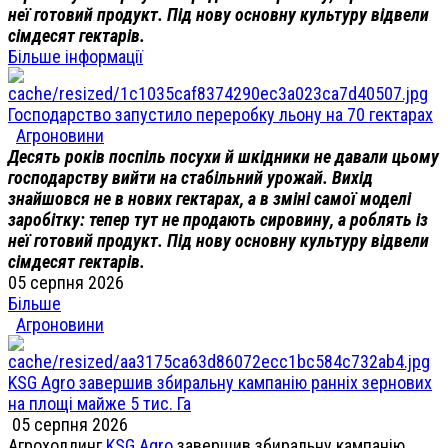
неї готовий продукт. Під нову основну культуру відвели
сімдесят гектарів.
Більше інформації
Господарство запустило переробку льону на 70 гектарах
Агроновини
Десять років поспіль посухи й шкідники не давали цьому
господарству вийти на стабільний урожай. Вихід
знайшовся не в нових гектарах, а в зміні самої моделі
заробітку: тепер тут не продають сировину, а роблять із
неї готовий продукт. Під нову основну культуру відвели
сімдесят гектарів.
05 серпня 2026
Більше
Агроновини
KSG Agro завершив збиральну кампанію ранніх зернових
на площі майже 5 тис. Га
05 серпня 2026
Агрохолдинг
KSG Agro
завершив збиральну кампанію