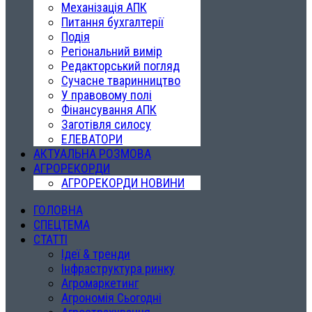
Механізація АПК
Питання бухгалтерії
Подія
Регіональний вимір
Редакторський погляд
Сучасне тваринництво
У правовому полі
Фінансування АПК
Заготівля силосу
ЕЛЕВАТОРИ
АКТУАЛЬНА РОЗМОВА
АГРОРЕКОРДИ
АГРОРЕКОРДИ НОВИНИ
ГОЛОВНА
СПЕЦТЕМА
СТАТТІ
Ідеї & тренди
Інфраструктура ринку
Агромаркетинг
Агрономія Сьогодні