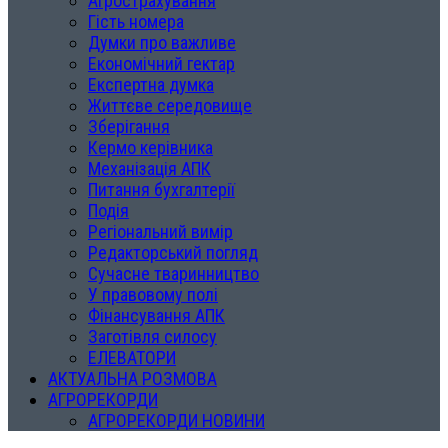
Агрострахування
Гість номера
Думки про важливе
Економічний гектар
Експертна думка
Життєве середовище
Зберігання
Кермо керівника
Механізація АПК
Питання бухгалтерії
Подія
Регіональний вимір
Редакторський погляд
Сучасне тваринництво
У правовому полі
Фінансування АПК
Заготівля силосу
ЕЛЕВАТОРИ
АКТУАЛЬНА РОЗМОВА
АГРОРЕКОРДИ
АГРОРЕКОРДИ НОВИНИ