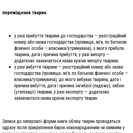
переміщення тварин:
у разі прибуття тварини до господарства — реєстраційний
номер або назва господарства (прізвище, ім’я, по батькові
фізичної особи — власника/утримувача), з якого прибула
тварина, дата і причина прибуття, у разі імпорту —
додатково зазначається назва країни імпорту тварини;
у разі вибуття тварини — реєстраційний номер або назва
господарства (прізвище, ім’я, по батькові фізичної особи —
власника/утримувача), до якого вибуває тварина, дата і
причина вибуття, дата і причина загибелі (падежу), забою
(утилізації) тварини, у разі експорту — додатково
зазначається назва країни експорту тварин.
Записи до паперової форми книги обліку тварин проводяться
одразу після прикріплення бирок новонародженим чи наявним у