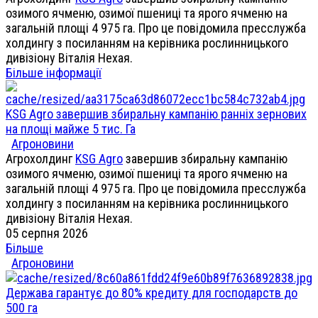
озимого ячменю, озимої пшениці та ярого ячменю на
загальній площі 4 975 га. Про це повідомила пресслужба
холдингу з посиланням на керівника рослинницького
дивізіону Віталія Нехая.
Більше інформації
KSG Agro завершив збиральну кампанію ранніх зернових
на площі майже 5 тис. Га
Агроновини
Агрохолдинг
KSG Agro
завершив збиральну кампанію
озимого ячменю, озимої пшениці та ярого ячменю на
загальній площі 4 975 га. Про це повідомила пресслужба
холдингу з посиланням на керівника рослинницького
дивізіону Віталія Нехая.
05 серпня 2026
Більше
Агроновини
Держава гарантує до 80% кредиту для господарств до
500 га