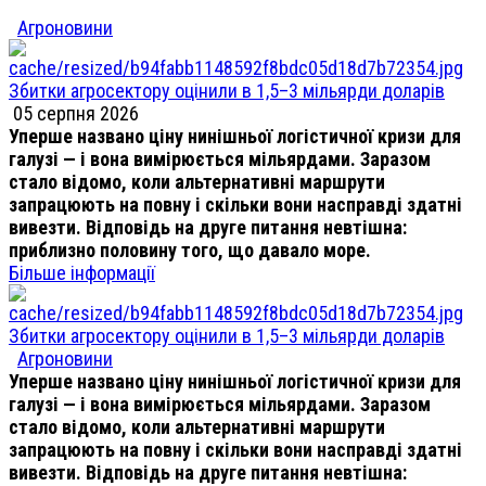
Агроновини
Збитки агросектору оцінили в 1,5–3 мільярди доларів
05 серпня 2026
Уперше названо ціну нинішньої логістичної кризи для
галузі — і вона вимірюється мільярдами. Заразом
стало відомо, коли альтернативні маршрути
запрацюють на повну і скільки вони насправді здатні
вивезти. Відповідь на друге питання невтішна:
приблизно половину того, що давало море.
Більше інформації
Збитки агросектору оцінили в 1,5–3 мільярди доларів
Агроновини
Уперше названо ціну нинішньої логістичної кризи для
галузі — і вона вимірюється мільярдами. Заразом
стало відомо, коли альтернативні маршрути
запрацюють на повну і скільки вони насправді здатні
вивезти. Відповідь на друге питання невтішна: