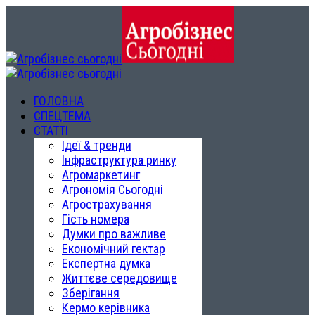
ГОЛОВНА
СПЕЦТЕМА
СТАТТІ
Ідеї & тренди
Інфраструктура ринку
Агромаркетинг
Агрономія Сьогодні
Агрострахування
Гість номера
Думки про важливе
Економічний гектар
Експертна думка
Життєве середовище
Зберігання
Кермо керівника