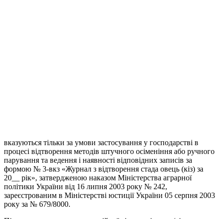
вказуються тільки за умови застосування у господарстві в
процесі відтворення методів штучного осіменіння або ручного
парування та ведення і наявності відповідних записів за
формою № 3-вкз «Журнал з відтворення стада овець (кіз) за
20__ рік», затвердженою наказом Міністерства аграрної
політики України від 16 липня 2003 року № 242,
зареєстрованим в Міністерстві юстиції України 05 серпня 2003
року за № 679/8000.