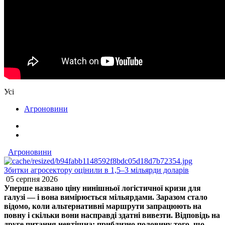
Усі
Агроновини
Агроновини
Збитки агросектору оцінили в 1,5–3 мільярди доларів
05 серпня 2026
Уперше названо ціну нинішньої логістичної кризи для
галузі — і вона вимірюється мільярдами. Заразом стало
відомо, коли альтернативні маршрути запрацюють на
повну і скільки вони насправді здатні вивезти. Відповідь на
друге питання невтішна: приблизно половину того, що