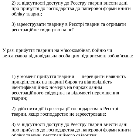
2) за відсутності доступу до Реєстру тварин внести дані
про прибуття до господарства до паперової форми книги
обліку тварин;
3) зареєструвати тварину в Реєстрі тварин та отримати
реєстраційне свідоцтво на неї.
У разі прибуття тварини на м’ясокомбінат, бойню чи
ветсанзавод відповідальна особа цих підприємств зобов’язана:
1) у момент прибуття тварини — перевірити наявність
прикріплених на тварині бирок та відповідність
ідентифікаційних номерів на бирках даним
реєстраційного свідоцтва та відомості переміщення
тварин;
2) здійснити дії із реєстрації господарства в Реєстрі
тварин, якщо господарство не зареєстроване;
3) за відсутності доступу до Реєстру тварин внести дані
про прибуття до господарства до паперової форми книги
обліку тварин, реєстраційного свідоцтва;