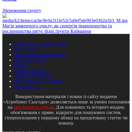
Збереження грунту
Магія замкненого циклу: як синергія тваринництва та
рослинництва рятує бідні ґрунти Київщини
РЕКЛАМА В ЖУРНАЛІ
КОНТАКТИ
Використання матеріалів
ПРО ЖУРНАЛ
Пошук
ПЕРЕДПЛАТА
АРХІВ ЖУРНАЛУ
РЕКЛАМА НА САЙТІ
ПОДКАСТИ
Використання матеріалів і новин із сайту видання
«Агробізнес Сьогодні» дозволяється лише за умови посилання
на
agro-business.com.ua
. Для новинних та інтернет-видань
обов'язковим є пряме, відкрите для пошукових систем,
гіперпосилання у першому абзаці на процитовану статтю чи
новину.