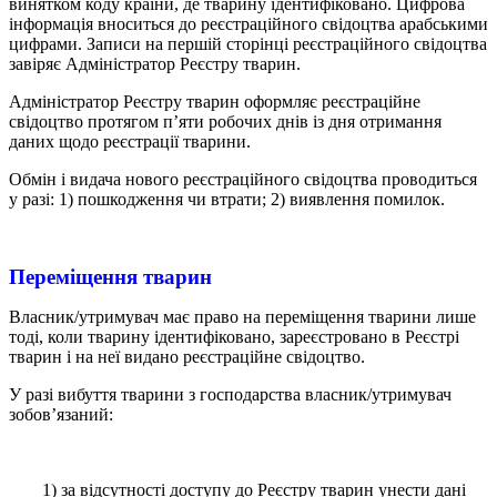
винятком коду країни, де тварину ідентифіковано. Цифрова
інформація вноситься до реєстраційного свідоцтва арабськими
цифрами. Записи на першій сторінці реєстраційного свідоцтва
завіряє Адміністратор Реєстру тварин.
Адміністратор Реєстру тварин оформляє реєстраційне
свідоцтво протягом п’яти робочих днів із дня отримання
даних щодо реєстрації тварини.
Обмін і видача нового реєстраційного свідоцтва проводиться
у разі: 1) пошкодження чи втрати; 2) виявлення помилок.
Переміщення тварин
Власник/утримувач має право на переміщення тварини лише
тоді, коли тварину ідентифіковано, зареєстровано в Реєстрі
тварин і на неї видано реєстраційне свідоцтво.
У разі вибуття тварини з господарства власник/утримувач
зобов’язаний:
1) за відсутності доступу до Реєстру тварин унести дані