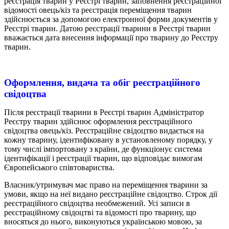
реєстрація тварин у Реєстрі тварин, заповнення реєстраційної
відомості овець/кіз та реєстрація переміщення тварин
здійснюється за допомогою електронної форми документів у
Реєстрі тварин. Датою реєстрації тварини в Реєстрі тварин
вважається дата внесення інформації про тварину до Реєстру
тварин.
Оформлення, видача та обіг реєстраційного
свідоцтва
Після реєстрації тварини в Реєстрі тварин Адміністратор
Реєстру тварин здійснює оформлення реєстраційного
свідоцтва овець/кіз. Реєстраційне свідоцтво видається на
кожну тварину, ідентифіковану в установленому порядку, у
тому числі імпортовану з країни, де функціонує система
ідентифікації і реєстрації тварин, що відповідає вимогам
Європейського співтовариства.
Власник/утримувач має право на переміщення тварини за
умови, якщо на неї видано реєстраційне свідоцтво. Строк дії
реєстраційного свідоцтва необмежений. Усі записи в
реєстраційному свідоцтві та відомості про тварину, що
вносяться до нього, виконуються українською мовою, за