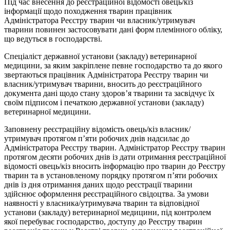
Під час внесення до реєстраційної відомості овець/кіз
інформації щодо походження тварин працівник
Адміністратора Реєстру тварин чи власник/утримувач
тварини повинен застосовувати дані форм племінного обліку,
що ведуться в господарстві.
Спеціаліст державної установи (закладу) ветеринарної
медицини, за яким закріплене певне господарство та до якого
звертаються працівник Адміністратора Реєстру тварин чи
власник/утримувач тварини, вносить до реєстраційного
документа дані щодо стану здоров’я тварини та засвідчує їх
своїм підписом і печаткою державної установи (закладу)
ветеринарної медицини.
Заповнену реєстраційну відомість овець/кіз власник/
утримувач протягом п’яти робочих днів надсилає до
Адміністратора Реєстру тварин. Адміністратор Реєстру тварин
протягом десяти робочих днів із дати отримання реєстраційної
відомості овець/кіз вносить інформацію про тварин до Реєстру
тварин та в установленому порядку протягом п’яти робочих
днів із дня отримання даних щодо реєстрації тварини
здійснює оформлення реєстраційного свідоцтва. За умови
наявності у власника/утримувача тварин та відповідної
установи (закладу) ветеринарної медицини, під контролем
якої перебуває господарство, доступу до Реєстру тварин