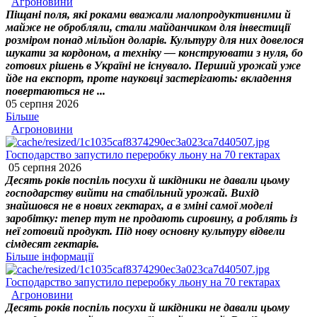
Агроновини
Піщані поля, які роками вважали малопродуктивними й
майже не обробляли, стали майданчиком для інвестиції
розміром понад мільйон доларів. Культуру для них довелося
шукати за кордоном, а техніку — конструювати з нуля, бо
готових рішень в Україні не існувало. Перший урожай уже
йде на експорт, проте науковці застерігають: вкладення
повертаються не ...
05 серпня 2026
Більше
Агроновини
Господарство запустило переробку льону на 70 гектарах
05 серпня 2026
Десять років поспіль посухи й шкідники не давали цьому
господарству вийти на стабільний урожай. Вихід
знайшовся не в нових гектарах, а в зміні самої моделі
заробітку: тепер тут не продають сировину, а роблять із
неї готовий продукт. Під нову основну культуру відвели
сімдесят гектарів.
Більше інформації
Господарство запустило переробку льону на 70 гектарах
Агроновини
Десять років поспіль посухи й шкідники не давали цьому