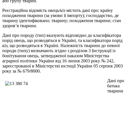
або групу тварин.
Реєстраційна відомість овець/кіз містить дані про: країну
походження тварини (за умови її імпорту); господарство, де
тварину ідентифіковано; тварину; походження тварини; стан
здоров’я тварини.
Дані про породу (тип) вказують відповідно до класифікатора
порід овець, що розводяться в Україні, та класифікатора порід
кіз, що розводяться в Україні. Належність тварини до певної
породи (типу) визначають згідно з розділом 3 Інструкції із
бонітування овець, затвердженої наказом Міністерства
аграрної політики України від 16 липня 2003 року № 242,
зареєстрованої в Міністерстві юстиції України 05 серпня 2003
року за № 679/8000.
Дані про
батька
тварини