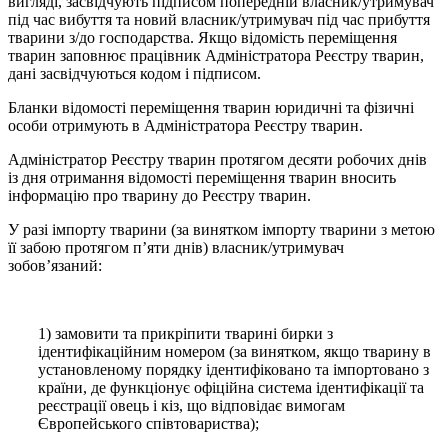
вигляді, засвідчують підписом попередній власник/утримувач
під час вибуття та новий власник/утримувач під час прибуття
тварини з/до господарства. Якщо відомість переміщення
тварин заповнює працівник Адміністратора Реєстру тварин,
дані засвідчуються кодом і підписом.
Бланки відомості переміщення тварин юридичні та фізичні
особи отримують в Адміністратора Реєстру тварин.
Адміністратор Реєстру тварин протягом десяти робочих днів
із дня отримання відомості переміщення тварин вносить
інформацію про тварину до Реєстру тварин.
У разі імпорту тварини (за винятком імпорту тварини з метою
її забою протягом п’яти днів) власник/утримувач
зобов’язаний:
1) замовити та прикріпити тварині бирки з
ідентифікаційним номером (за винятком, якщо тварину в
установленому порядку ідентифіковано та імпортовано з
країни, де функціонує офіційна система ідентифікації та
реєстрації овець і кіз, що відповідає вимогам
Європейського співтовариства);