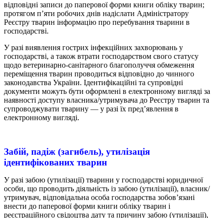
відповідні записи до паперової форми книги обліку тварин;
протягом п’яти робочих днів надіслати Адміністратору
Реєстру тварин інформацію про перебування тварини в
господарстві.
У разі виявлення гострих інфекційних захворювань у
господарстві, а також втрати господарством свого статусу
щодо ветеринарно-санітарного благополуччя обмеження
переміщення тварин проводиться відповідно до чинного
законодавства України. Ідентифікаційні та супровідні
документи можуть бути оформлені в електронному вигляді за
наявності доступу власника/утримувача до Реєстру тварин та
супроводжувати тварину — у разі їх пред’явлення в
електронному вигляді.
Забій, падіж (загибель), утилізація
ідентифікованих тварин
У разі забою (утилізації) тварини у господарстві юридичної
особи, що проводить діяльність із забою (утилізації), власник/
утримувач, відповідальна особа господарства зобов’язані
внести до паперової форми книги обліку тварин і
реєстраційного свідоцтва дату та причину забою (утилізації),