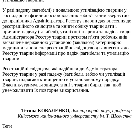
У разі падежу (загибелі) з подальшою утилізацією тварини у
господарстві фізичної особи власник зобов’язаний звернутися
до працівника Адміністратора Реєстру тварин для внесення до
реєстраційного свідоцтва та книги обліку тварин дати і
причини падежу (загибелі), утилізації тварини та надіслати до
Адміністратора Реєстру тварин протягом п’яти робочих днів
засвідчене державною установою (закладом) ветеринарної
медицини заповнене реєстраційне свідоцтво для внесення до
Реєстру тварин інформації про падіж (загибель) та утилізацію
тварини.
Реєстраційні свідоцтва, які надійшли до Адміністратора
Реєстру тварин у разі падежу (загибелі), забою чи утилізації
тварин, підлягають знищенню в установленому порядку.
Власник/утримувач знищує зняті з тварин бирки так, щоб
унеможливити їх повторне використання.
Тетяна КОВАЛЕНКО
,
доктор юрид. наук, професор
Київського національного університету ім. Т. Шевченка
Теги