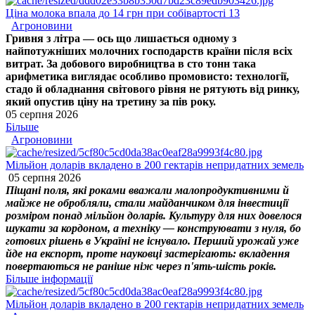
Ціна молока впала до 14 грн при собівартості 13
Агроновини
Гривня з літра — ось що лишається одному з
найпотужніших молочних господарств країни після всіх
витрат. За добового виробництва в сто тонн така
арифметика виглядає особливо промовисто: технології,
стадо й обладнання світового рівня не рятують від ринку,
який опустив ціну на третину за пів року.
05 серпня 2026
Більше
Агроновини
Мільйон доларів вкладено в 200 гектарів непридатних земель
05 серпня 2026
Піщані поля, які роками вважали малопродуктивними й
майже не обробляли, стали майданчиком для інвестиції
розміром понад мільйон доларів. Культуру для них довелося
шукати за кордоном, а техніку — конструювати з нуля, бо
готових рішень в Україні не існувало. Перший урожай уже
йде на експорт, проте науковці застерігають: вкладення
повертаються не раніше ніж через п'ять-шість років.
Більше інформації
Мільйон доларів вкладено в 200 гектарів непридатних земель