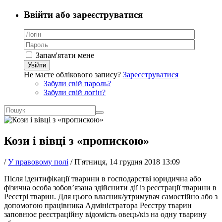
Ввійти або зареєструватися
Запам'ятати мене
Увійти
Не маєте облікового запису?
Зареєструватися
Забули свій пароль?
Забули свій логін?
Кози і вівці з «пропискою»
/
У правовому полі
/
П'ятниця, 14 грудня 2018 13:09
Після ідентифікації тварини в господарстві юридична або
фізична особа зобов’язана здійснити дії із реєстрації тварини в
Реєстрі тварин. Для цього власник/утримувач самостійно або з
допомогою працівника Адміністратора Реєстру тварин
заповнює реєстраційну відомість овець/кіз на одну тварину