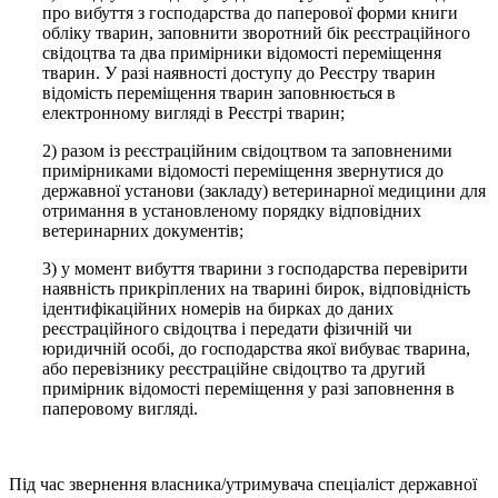
про вибуття з господарства до паперової форми книги
обліку тварин, заповнити зворотний бік реєстраційного
свідоцтва та два примірники відомості переміщення
тварин. У разі наявності доступу до Реєстру тварин
відомість переміщення тварин заповнюється в
електронному вигляді в Реєстрі тварин;
2) разом із реєстраційним свідоцтвом та заповненими
примірниками відомості переміщення звернутися до
державної установи (закладу) ветеринарної медицини для
отримання в установленому порядку відповідних
ветеринарних документів;
3) у момент вибуття тварини з господарства перевірити
наявність прикріплених на тварині бирок, відповідність
ідентифікаційних номерів на бирках до даних
реєстраційного свідоцтва і передати фізичній чи
юридичній особі, до господарства якої вибуває тварина,
або перевізнику реєстраційне свідоцтво та другий
примірник відомості переміщення у разі заповнення в
паперовому вигляді.
Під час звернення власника/утримувача спеціаліст державної