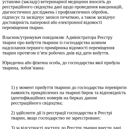
установи (закладу) ветеринарної медицини вносить до
реєстраційного свідоцтва дані щодо проведення вакцинацій,
діагностичних досліджень і профілактичних обробок,
підписує та засвідчує записи печаткою, а також засвідчує
достовірність паперової або електронної відомості
переміщення тварин.
Власник/утримувач повідомляє Адміністратора Реєстру
тварин про вибуття тварини із господарства шляхом
надсилання першого примірника відомості переміщення
тварин протягом п’яти робочих днів від дати вибуття.
Юридична або фізична особа, до господарства якої прибула
тварина, зобов’язана:
1) у момент прибуття тварини до господарства перевірити
наявність прикріплених на тварині бирок та відповідність
ідентифікаційних номерів на бирках даним
реєстраційного свідоцтва;
2) здійснити дії із реєстрації господарства в Реєстрі
тварин, якщо господарство не зареєстроване;
3) за відсутності доступу до Реєстру тварин внести дані