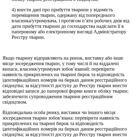
4) внести дані про прибуття тварини у відомість
переміщення тварин, одержану від попереднього
власника/утримувача, і протягом п’яти робочих днів від
дати прибуття тварини до господарства надіслати її в
паперовому або електронному вигляді Адміністратору
Реєстру тварин.
Якщо тварину відправляють на ринок, виставку або інше
місце зосередження тварин, у тому числі й на віддалені
випаси, власник/утримувач зобов’язаний: перевірити
наявність прикріплених на тварині бирок та відповідність
ідентифікаційних номерів на бирках даним реєстраційного
свідоцтва; за відсутності доступу до Реєстру тварин внести
відповідні записи до паперової форми книги обліку тварин;
забезпечити супроводження тварини реєстраційним
свідоцтвом.
Відповідальна особа ринку, виставки чи іншого місця
зосередження тварин зобов’язана: перевірити наявність
прикріплених на тварині бирок та відповідність
ідентифікаційних номерів на бирках даним реєстраційного
свідоцтва; за відсутності доступу до Реєстру тварин внести