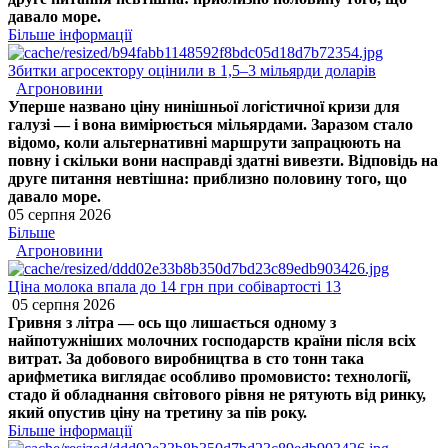
давало море.
Більше інформації
Збитки агросектору оцінили в 1,5–3 мільярди доларів
Агроновини
Уперше названо ціну нинішньої логістичної кризи для
галузі — і вона вимірюється мільярдами. Заразом стало
відомо, коли альтернативні маршрути запрацюють на
повну і скільки вони насправді здатні вивезти. Відповідь на
друге питання невтішна: приблизно половину того, що
давало море.
05 серпня 2026
Більше
Агроновини
Ціна молока впала до 14 грн при собівартості 13
05 серпня 2026
Гривня з літра — ось що лишається одному з
найпотужніших молочних господарств країни після всіх
витрат. За добового виробництва в сто тонн така
арифметика виглядає особливо промовисто: технології,
стадо й обладнання світового рівня не рятують від ринку,
який опустив ціну на третину за пів року.
Більше інформації