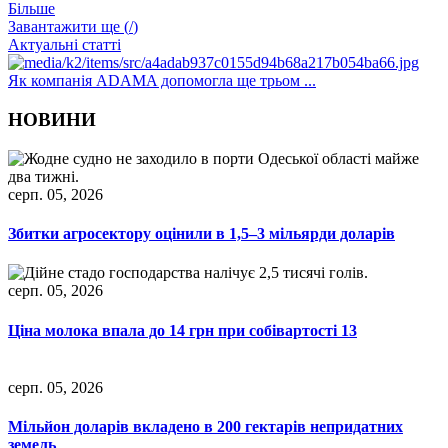
Більше
Завантажити ще (
/
)
Актуальні статті
Як компанія ADAMA допомогла ще трьом ...
НОВИНИ
серп. 05, 2026
Збитки агросектору оцінили в 1,5–3 мільярди доларів
серп. 05, 2026
Ціна молока впала до 14 грн при собівартості 13
серп. 05, 2026
Мільйон доларів вкладено в 200 гектарів непридатних
земель