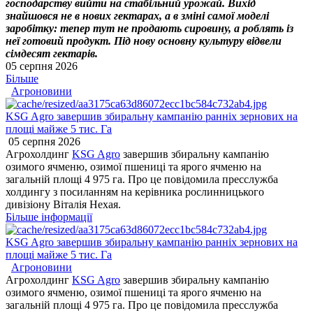
господарству вийти на стабільний урожай. Вихід
знайшовся не в нових гектарах, а в зміні самої моделі
заробітку: тепер тут не продають сировину, а роблять із
неї готовий продукт. Під нову основну культуру відвели
сімдесят гектарів.
05 серпня 2026
Більше
Агроновини
KSG Agro завершив збиральну кампанію ранніх зернових на
площі майже 5 тис. Га
05 серпня 2026
Агрохолдинг
KSG Agro
завершив збиральну кампанію
озимого ячменю, озимої пшениці та ярого ячменю на
загальній площі 4 975 га. Про це повідомила пресслужба
холдингу з посиланням на керівника рослинницького
дивізіону Віталія Нехая.
Більше інформації
KSG Agro завершив збиральну кампанію ранніх зернових на
площі майже 5 тис. Га
Агроновини
Агрохолдинг
KSG Agro
завершив збиральну кампанію
озимого ячменю, озимої пшениці та ярого ячменю на
загальній площі 4 975 га. Про це повідомила пресслужба