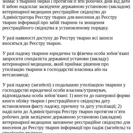
знімає з тварини бирки і протягом п’яти робочих днів від дати
її забою надсилає засвідчене державною установою (закладом)
ветеринарної медицини реєстраційне свідоцтво до
Адміністратора Реєстру тварин для внесення до Реєстру
тварин інформації про забій тварини та знищення
реєстраційного свідоцтва в установленому порядку.
У разі наявності доступу до Реєстру тварин всі записи
вносяться до Реєстру тварин.
У разі падежу тварини юридична та фізична особа зобов’язані
запросити спеціаліста державної установи (закладу)
ветеринарної медицини, який приймає рішення про
утилізацію тварини в господарстві власника або на
ветсанзаводі.
У разі падежу (загибелі) з подальшою утилізацією тварини у
господарстві юридичної особи власник/утримувач,
відповідальна особа зобов’язані: 1) внести до паперової форми
книги обліку тварин і реєстраційного свідоцтва дату
встановлення факту падежу, причину та дату утилізації; 2)
надіслати до Адміністратора Реєстру тварин протягом п’яти
робочих днів засвідчене державною установою (закладом)
ветеринарної медицини заповнене реєстраційне свідоцтво для
внесення до Реєстру тварин інформації про падіж (загибель) та
утилізацію тварини.