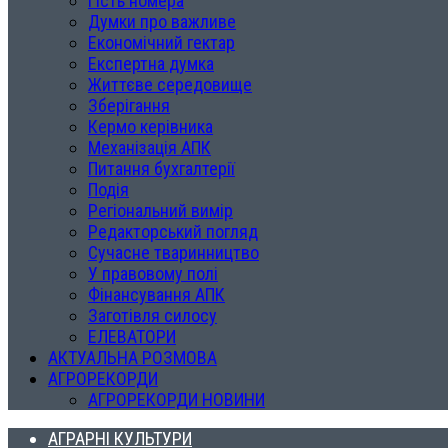
Гість номера
Думки про важливе
Економічний гектар
Експертна думка
Життєве середовище
Зберігання
Кермо керівника
Механізація АПК
Питання бухгалтерії
Подія
Регіональний вимір
Редакторський погляд
Сучасне тваринництво
У правовому полі
Фінансування АПК
Заготівля силосу
ЕЛЕВАТОРИ
АКТУАЛЬНА РОЗМОВА
АГРОРЕКОРДИ
АГРОРЕКОРДИ НОВИНИ
АГРАРНІ КУЛЬТУРИ