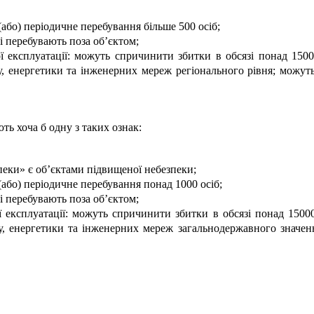
(або) періодичне перебування більше 500 осіб;
і перебувають поза об’єктом;
ої експлуатації: можуть спричинити збитки в обсязі понад 150
у, енергетики та інженерних мереж регіонального рівня; можут
ть хоча б одну з таких ознак:
пеки» є об’єктами підвищеної небезпеки;
 (або) періодичне перебування понад 1000 осіб;
і перебувають поза об’єктом;
ої експлуатації: можуть спричинити збитки в обсязі понад 1500
у, енергетики та інженерних мереж загальнодержавного значен