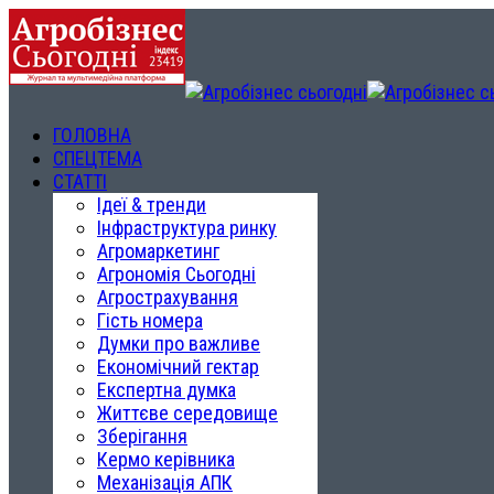
ГОЛОВНА
СПЕЦТЕМА
СТАТТІ
Ідеї & тренди
Інфраструктура ринку
Агромаркетинг
Агрономія Сьогодні
Агрострахування
Гість номера
Думки про важливе
Економічний гектар
Експертна думка
Життєве середовище
Зберігання
Кермо керівника
Механізація АПК