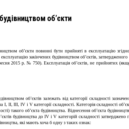
 будівництвом об’єкти
івництвом об’єкти повинні бути прийняті в експлуатацію згідн
в експлуатацію закінчених будівництвом об’єктів, затвердженого
ересня 2015 р. № 750). Експлуатація об’єктів, не прийнятих (як
дівництвом об’єктів залежать від категорії складності зазначе
а I, II, III, IV і V категорії складності. Категорія складності об
ності) такого об’єкта будівництва. Віднесення об’єкта будівництв
’єктів будівництва до IV і V категорій складності затверджено 
івництва, які мають хоча б одну з таких ознак: