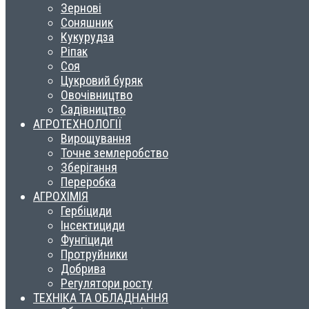
Зернові
Соняшник
Кукурудза
Ріпак
Соя
Цукровий буряк
Овочівництво
Садівництво
АГРОТЕХНОЛОГІЇ
Вирощування
Точне землеробство
Зберігання
Переробка
АГРОХІМІЯ
Гербіциди
Інсектициди
Фунгіциди
Протруйники
Добрива
Регулятори росту
ТЕХНІКА ТА ОБЛАДНАННЯ