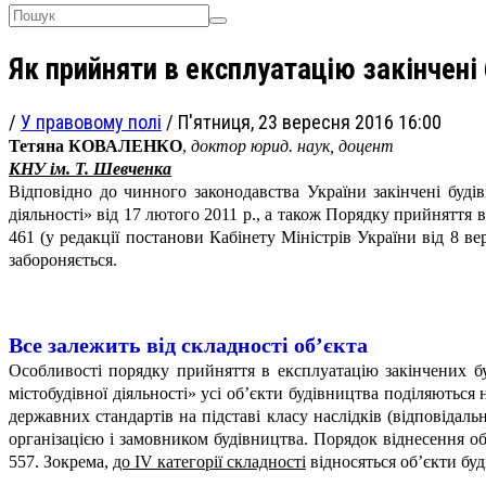
Як прийняти в експлуатацію закінчені
/
У правовому полі
/
П'ятниця, 23 вересня 2016 16:00
Тетяна КОВАЛЕНКО
,
доктор юрид. наук, доцент
КНУ ім. Т. Шевченка
Відповідно до чинного законодавства України закінчені буд
діяльності» від 17 лютого 2011 р., а також Порядку прийняття 
461 (у редакції постанови Кабінету Міністрів України від 8 в
забороняється.
Все залежить від складності об’єкта
Особливості порядку прийняття в експлуатацію закінчених бу
містобудівної діяльності» усі об’єкти будівництва поділяються н
державних стандартів на підставі класу наслідків (відповідаль
організацією і замовником будівництва. Порядок віднесення об
557. Зокрема,
до IV категорії складності
відносяться об’єкти буд