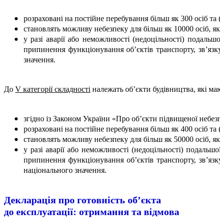
розраховані на постійне перебування більш як 300 осіб та 
становлять можливу небезпеку для більш як 10000 осіб, як
у разі аварії або неможливості (недоцільності) подальш
припинення функціонування об’єктів транспорту, зв’язк
значення.
До
V категорії складності
належать об’єкти будівництва, які маю
згідно із Законом України «Про об’єкти підвищеної небез
розраховані на постійне перебування більш як 400 осіб та
становлять можливу небезпеку для більш як 50000 осіб, як
у разі аварії або неможливості (недоцільності) подальш
припинення функціонування об’єктів транспорту, зв’язк
національного значення.
Декларація про готовність об’єкта
до експлуатації: отримання та відмова