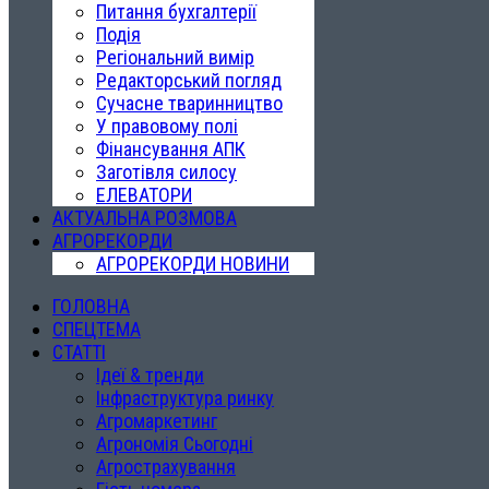
Питання бухгалтерії
Подія
Регіональний вимір
Редакторський погляд
Сучасне тваринництво
У правовому полі
Фінансування АПК
Заготівля силосу
ЕЛЕВАТОРИ
АКТУАЛЬНА РОЗМОВА
АГРОРЕКОРДИ
АГРОРЕКОРДИ НОВИНИ
ГОЛОВНА
СПЕЦТЕМА
СТАТТІ
Ідеї & тренди
Інфраструктура ринку
Агромаркетинг
Агрономія Сьогодні
Агрострахування