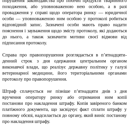
порушення законодавства про побічні продукти тваринного
походження, або уповноваженою нею особою, а в разі
провадження у справі щодо оператора ринку — юридичної
особи — уповноваженою ним особою у протоколі робиться
відповідний запис. Зазначені особи мають право надати
пояснення і зауваження щодо змісту протоколу, які додаються
до нього, а також зазначити мотиви своєї відмови від
підписання протоколу.
Справа про правопорушення розглядається в п’ятнадцяти­
денний строк з дня одержання центральним органом
виконавчої влади, що реалізує державну політику у галузі
ветеринарної медицини, його територіальними органами
протоколу про правопорушення.
Штраф сплачується не пізніше п’ятнадцяти днів з дня
вручення оператору ринку або отримання ним копії
постанови про накладення штрафу. Копія завіреного банком
платіжного документа, що засвідчує факт сплати штрафу у
повному обсязі, надсилається до органу, який виніс постанову
про накладення штрафу.