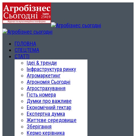
ГОЛОВНА
СПЕЦТЕМА
СТАТТІ
Ідеї & тренди
Інфраструктура ринку
Агромаркетинг
Агрономія Сьогодні
Агрострахування
Гість номера
Думки про важливе
Економічний гектар
Експертна думка
Життєве середовище
Зберігання
Кермо керівника