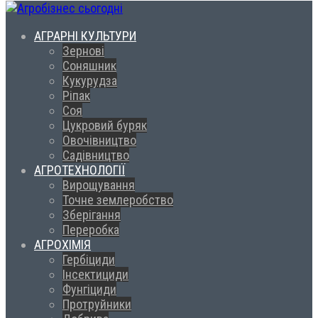
АГРАРНІ КУЛЬТУРИ
Зернові
Соняшник
Кукурудза
Ріпак
Соя
Цукровий буряк
Овочівництво
Садівництво
АГРОТЕХНОЛОГІЇ
Вирощування
Точне землеробство
Зберігання
Переробка
АГРОХІМІЯ
Гербіциди
Інсектициди
Фунгіциди
Протруйники