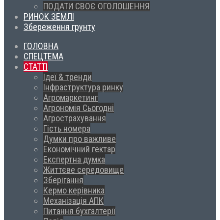
ПОДАТИ СВОЄ ОГОЛОШЕННЯ
РИНОК ЗЕМЛІ
Збереження грунту
ГОЛОВНА
СПЕЦТЕМА
СТАТТІ
Ідеї & тренди
Інфраструктура ринку
Агромаркетинг
Агрономія Сьогодні
Агрострахування
Гість номера
Думки про важливе
Економічний гектар
Експертна думка
Життєве середовище
Зберігання
Кермо керівника
Механізація АПК
Питання бухгалтерії