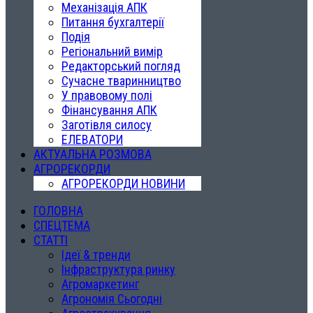
Механізація АПК
Питання бухгалтерії
Подія
Регіональний вимір
Редакторський погляд
Сучасне тваринництво
У правовому полі
Фінансування АПК
Заготівля силосу
ЕЛЕВАТОРИ
АКТУАЛЬНА РОЗМОВА
АГРОРЕКОРДИ
АГРОРЕКОРДИ НОВИНИ
ГОЛОВНА
СПЕЦТЕМА
СТАТТІ
Ідеї & тренди
Інфраструктура ринку
Агромаркетинг
Агрономія Сьогодні