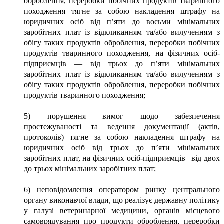
оброблення, переробки побічних продуктів тваринного
походження тягне за собою накладення штрафу на
юридичних осіб від п’яти до восьми мінімальних
заробітних плат із відкликанням та/або вилученням з
обігу таких продуктів оброблення, переробки побічних
продуктів тваринного походження, на фізичних осіб-
підприємців — від трьох до п’яти мінімальних
заробітних плат із відкликанням та/або вилученням з
обігу таких продуктів оброблення, переробки побічних
продуктів тваринного походження;
5) порушення вимог щодо забезпечення
простежуваності та ведення документації (актів,
протоколів) тягне за собою накладення штрафу на
юридичних осіб від трьох до п’яти мінімальних
заробітних плат, на фізичних осіб-підприємців –від двох
до трьох мінімальних заробітних плат;
6) неповідомлення оператором ринку центрального
органу виконавчої влади, що реалізує державну політику
у галузі ветеринарної медицини, органів місцевого
самоврядування про продукти оброблення, переробки