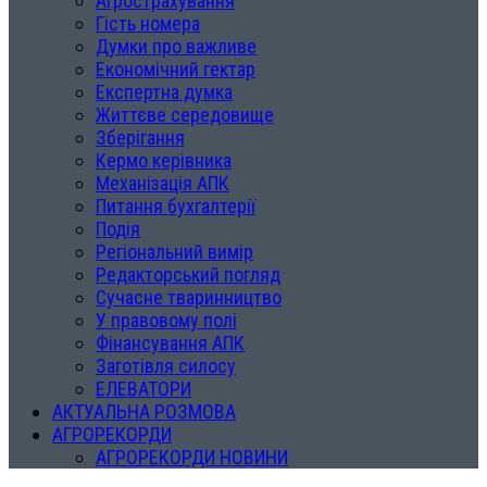
Агрострахування
Гість номера
Думки про важливе
Економічний гектар
Експертна думка
Життєве середовище
Зберігання
Кермо керівника
Механізація АПК
Питання бухгалтерії
Подія
Регіональний вимір
Редакторський погляд
Сучасне тваринництво
У правовому полі
Фінансування АПК
Заготівля силосу
ЕЛЕВАТОРИ
АКТУАЛЬНА РОЗМОВА
АГРОРЕКОРДИ
АГРОРЕКОРДИ НОВИНИ