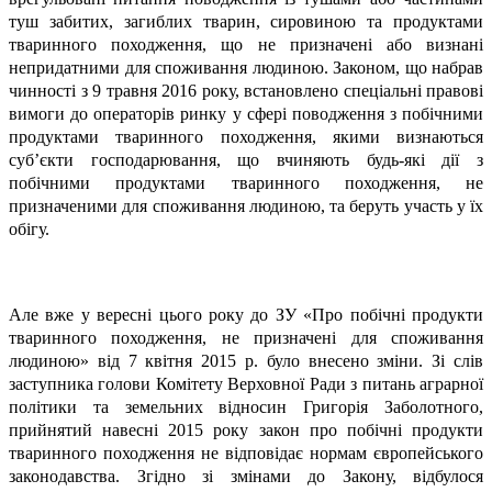
туш забитих, загиблих тварин, сировиною та продуктами
тваринного походження, що не призначені або визнані
непридатними для споживання людиною. Законом, що набрав
чинності з 9 травня 2016 року, встановлено спеціальні правові
вимоги до операторів ринку у сфері поводження з побічними
продуктами тваринного походження, якими визнаються
суб’єкти господарювання, що вчиняють будь-які дії з
побічними продуктами тваринного походження, не
призначеними для споживання людиною, та беруть участь у їх
обігу.
Але вже у вересні цього року до ЗУ «Про побічні продукти
тваринного походження, не призначені для споживання
людиною» від 7 квітня 2015 р. було внесено зміни. Зі слів
заступника голови Комітету Верховної Ради з питань аграрної
політики та земельних відносин Григорія Заболотного,
прийнятий навесні 2015 року закон про побічні продукти
тваринного походження не відповідає нормам європейського
законодавства. Згідно зі змінами до Закону, відбулося