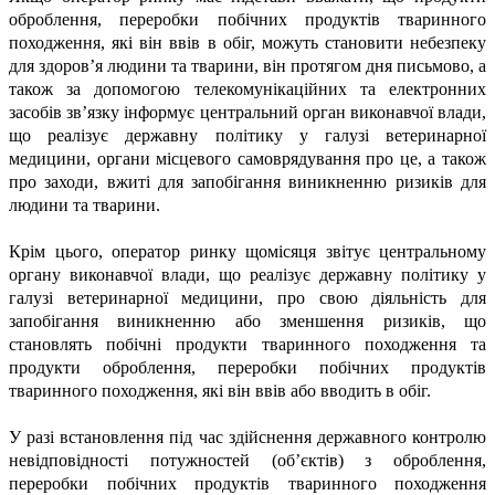
оброблення, переробки побічних продуктів тваринного
походження, які він ввів в обіг, можуть становити небезпеку
для здоров’я людини та тварини, він протягом дня письмово, а
також за допомогою телекомунікаційних та електронних
засобів зв’язку інформує центральний орган виконавчої влади,
що реалізує державну політику у галузі ветеринарної
медицини, органи місцевого самоврядування про це, а також
про заходи, вжиті для запобігання виникненню ризиків для
людини та тварини.
Крім цього, оператор ринку щомісяця звітує центральному
органу виконавчої влади, що реалізує державну політику у
галузі ветеринарної медицини, про свою діяльність для
запобігання виникненню або зменшення ризиків, що
становлять побічні продукти тваринного походження та
продукти оброблення, переробки побічних продуктів
тваринного походження, які він ввів або вводить в обіг.
У разі встановлення під час здійснення державного контролю
невідповідності потужностей (об’єктів) з оброблення,
переробки побічних продуктів тваринного походження