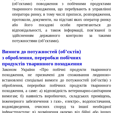
(об’єктами) поводження з побічними продуктами
тваринного походження, що перебувають в управлінні
оператора ринку, в тому числі приписи, розпорядження,
протоколи, документи, на підставі яких оператор ринку
або його посадові особи притягаються до
відповідальності, а також інформації, пов’язаної із
здійсненням державного контролю за такими
потужностями (об’єктами).
Вимоги до потужностей (об’єктів)
з оброблення, переробки побічних
продуктів тваринного походження
Законом України «Про побічні продукти тваринного
походження, не призначені для споживання людиною»
встановлені спеціальні вимоги до потужностей (об’єктів) з
оброблення, переробки побічних продуктів тваринного
походження, а саме: а) відповідність ветеринарно-санітарним
вимогам; б) наявність виробничих, складських приміщень,
інженерного забезпечення з газо-, електро-, водопостачання,
водовідведення, очисних споруд та іншої необхідної
інфраструктури; в) розміщення окремо від бійні або інших