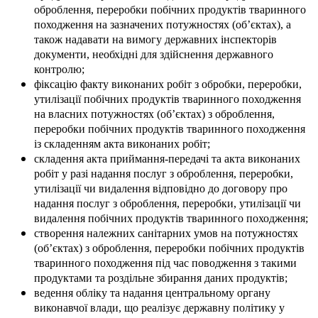
оброблення, переробки побічних продуктів тваринного
походження на зазначених потужностях (об’єктах), а
також надавати на вимогу державних інспекторів
документи, необхідні для здійснення державного
контролю;
фіксацію факту виконаних робіт з обробки, переробки,
утилізації побічних продуктів тваринного походження
на власних потужностях (об’єктах) з оброблення,
переробки побічних продуктів тваринного походження
із складенням акта виконаних робіт;
складення акта приймання-передачі та акта виконаних
робіт у разі надання послуг з оброблення, переробки,
утилізації чи видалення відповідно до договору про
надання послуг з оброблення, переробки, утилізації чи
видалення побічних продуктів тваринного походження;
створення належних санітарних умов на потужностях
(об’єктах) з оброблення, переробки побічних продуктів
тваринного походження під час поводження з такими
продуктами та роздільне збирання даних продуктів;
ведення обліку та надання центральному органу
виконавчої влади, що реалізує державну політику у