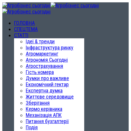
ГОЛОВНА
СПЕЦТЕМА
СТАТТІ
Ідеї & тренди
Інфраструктура ринку
Агромаркетинг
Агрономія Сьогодні
Агрострахування
Гість номера
Думки про важливе
Економічний гектар
Експертна думка
Життєве середовище
Зберігання
Кермо керівника
Механізація АПК
Питання бухгалтерії
Подія