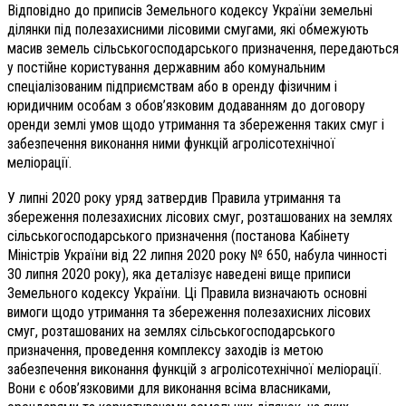
Відповідно до приписів Земельного кодексу України земельні
ділянки під полезахисними лісовими смугами, які обмежують
масив земель сільськогосподарського призначення, передаються
у постійне користування державним або комунальним
спеціалізованим підприємствам або в оренду фізичним і
юридичним особам з обов’язковим додаванням до договору
оренди землі умов щодо утримання та збереження таких смуг і
забезпечення виконання ними функцій агролісотехнічної
меліорації.
У липні 2020 року уряд затвердив Правила утримання та
збереження полезахисних лісових смуг, розташованих на землях
сільськогосподарського призначення (постанова Кабінету
Міністрів України від 22 липня 2020 року № 650, набула чинності
30 липня 2020 року), яка деталізує наведені вище приписи
Земельного кодексу України. Ці Правила визначають основні
вимоги щодо утримання та збереження полезахисних лісових
смуг, розташованих на землях сільськогосподарського
призначення, проведення комплексу заходів із метою
забезпечення виконання функцій з агролісотехнічної меліорації.
Вони є обов’язковими для виконання всіма власниками,