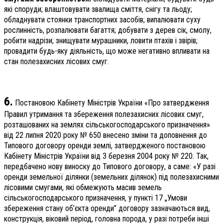
які споруди; влаштовувати звалища сміття, снігу та льоду;
обладнувати стоянки транспортних засобів; випалювати суху
рослинність, розпалювати багаття; добувати з дерев сік, смолу,
робити надрізи; знищувати мурашники, ловити птахів і звірів;
провадити будь-яку діяльність, що може негативно впливати на
стан полезахисних лісових смуг.
6.
Постановою Кабінету Міністрів України «Про затвердження
Правил утримання та збереження полезахисних лісових смуг,
розташованих на землях сільськогосподарського призначення»
від 22 липня 2020 року № 650 внесено зміни та доповнення до
Типового договору оренди землі, затвердженого постановою
Кабінету Міністрів України від 3 березня 2004 року № 220. Так,
передбачено нову виноску до Типового договору, а саме: «У разі
оренди земельної ділянки (земельних ділянок) під полезахисними
лісовими смугами, які обмежують масив земель
сільськогосподарського призначення, у пункті 17 „Умови
збереження стану об’єкта оренди” договору зазначаються вид,
конструкція, віковий період, головна порода, у разі потреби інші