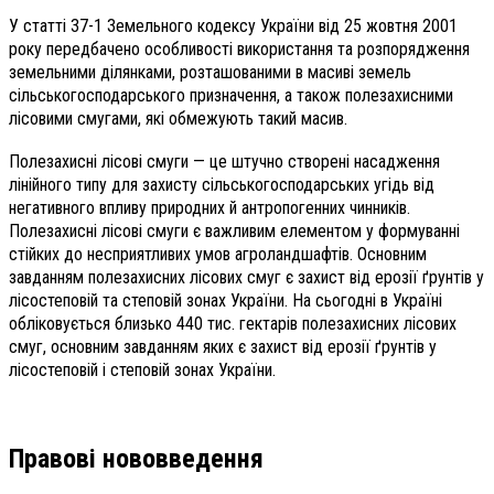
У статті 37-1 Земельного кодексу України від 25 жовтня 2001
року передбачено особливості використання та розпорядження
земельними ділянками, розташованими в масиві земель
сільськогосподарського призначення, а також полезахисними
лісовими смугами, які обмежують такий масив.
Полезахисні лісові смуги — це штучно створені насадження
лінійного типу для захисту сільськогосподарських угідь від
негативного впливу природних й антропогенних чинників.
Полезахисні лісові смуги є важливим елементом у формуванні
стійких до несприятливих умов агроландшафтів. Основним
завданням полезахисних лісових смуг є захист від ерозії ґрунтів у
лісостеповій та степовій зонах України. На сьогодні в Україні
обліковується близько 440 тис. гектарів полезахисних лісових
смуг, основним завданням яких є захист від ерозії ґрунтів у
лісостеповій і степовій зонах України.
Правові нововведення