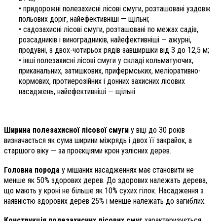
• придорожні полезахисні лісові смуги, розташовані уздовж
польових доріг, найефективніші — щільні;
• садозахисні лісові смуги, розташовані по межах садів,
розсадників і виноградників, найефективніші — ажурні,
продувні, з двох-чотирьох рядів завширшки від 3 до 12,5 м;
• інші полезахисні лісові смуги у складі кольматуючих,
приканальних, затишкових, прифермських, меліоративно-
кормових, протиерозійних і донних захисних лісових
насаджень, найефективніші — щільні.
Ширина полезахисної лісової смуги
у віці до 30 років
визначається як сума ширини міжрядь і двох її закрайок, а
старшого віку — за проєкціями крон узлісних дерев.
Головна порода
у мішаних насадженнях має становити не
менше як 50% здорових дерев. До здорових належать дерева,
що мають у кроні не більше як 10% сухих гілок. Насадження з
наявністю здорових дерев 25% і менше належать до загиблих.
Конструкція полезахисних лісових смуг
характеризується