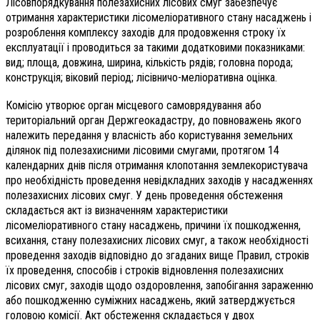
Лісовпорядкування полезахисних лісових смуг забезпечує
отримання характеристики лісомеліоративного стану насаджень і
розроблення комплексу заходів для продовження строку їх
експлуатації і проводиться за такими додатковими показниками:
вид; площа, довжина, ширина, кількість рядів; головна порода;
конструкція; віковий період; лісівничо-меліоративна оцінка.
Комісію утворює орган місцевого самоврядування або
територіальний орган Держгеокадастру, до повноважень якого
належить передання у власність або користування земельних
ділянок під полезахисними лісовими смугами, протягом
14
календарних днів після отримання клопотання землекористувача
про необхідність проведення невідкладних заходів у насадженнях
полезахисних лісових смуг. У день проведення обстеження
складається акт із визначенням характеристики
лісомеліоративного стану насаджень, причини їх пошкодження,
всихання, стану полезахисних лісових смуг, а також необхідності
проведення заходів відповідно до згаданих вище Правил, строків
їх проведення, способів і строків відновлення полезахисних
лісових смуг, заходів щодо оздоровлення, запобігання зараженню
або пошкодженню суміжних насаджень, який затверджується
головою комісії. Акт обстеження складається у двох