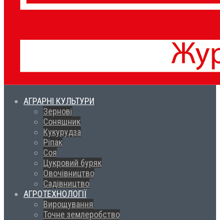
АГРАРНІ КУЛЬТУРИ
Зернові
Соняшник
Кукурудза
Ріпак
Соя
Цукровий буряк
Овочівництво
Садівництво
АГРОТЕХНОЛОГІЇ
Вирощування
Точне землеробство