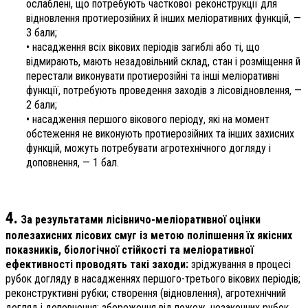
ослаблені, що потребують часткової реконструкції для
відновлення протиерозійних й інших меліоративних функцій, —
3 бали;
• насадження всіх вікових періодів загиблі або ті, що
відмирають, мають незадовільний склад, стан і розміщення й
перестали виконувати протиерозійні та інші меліоративні
функції, потребують проведення заходів з лісовідновлення, —
2 бали;
• насадження першого вікового періоду, які на момент
обстеження не виконують протиерозійних та інших захисних
функцій, можуть потребувати агротехнічного догляду і
доповнення, — 1 бал.
4.
За результатами лісівничо-меліоративної оцінки
полезахисних лісових смуг із метою поліпшення їх якісних
показників, біологічної стійкості та меліоративної
ефективності проводять такі заходи:
зріджування в процесі
рубок догляду в насадженнях першого-третього вікових періодів;
реконструктивні рубки; створення (відновлення), агротехнічний
догляд і доповнення; збереження від пожеж, незаконних рубок,