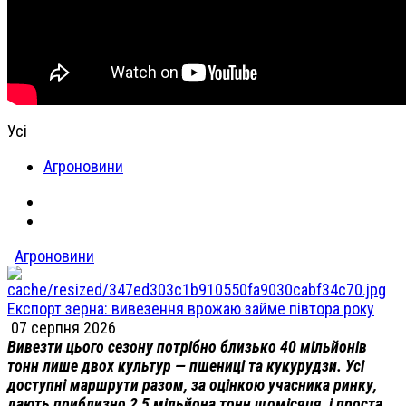
Усі
Агроновини
Агроновини
Експорт зерна: вивезення врожаю займе півтора року
07 серпня 2026
Вивезти цього сезону потрібно близько 40 мільйонів
тонн лише двох культур — пшениці та кукурудзи. Усі
доступні маршрути разом, за оцінкою учасника ринку,
дають приблизно 2,5 мільйона тонн щомісяця, і проста