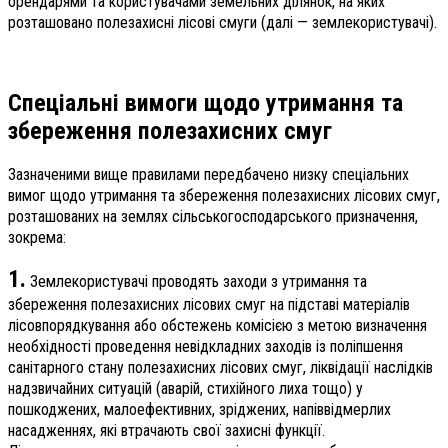
орендарями та користувачами земельних ділянок, на яких
розташовано полезахисні лісові смуги (далі — землекористувачі).
Спеціальні вимоги щодо утримання та
збереження полезахисних смуг
Зазначеними вище правилами передбачено низку спеціальних
вимог щодо утримання та збереження полезахисних лісових смуг,
розташованих на землях сільськогосподарського призначення,
зокрема:
1.
Землекористувачі проводять заходи з утримання та
збереження полезахисних лісових смуг на підставі матеріалів
лісовпорядкування або обстежень комісією з метою визначення
необхідності проведення невідкладних заходів із поліпшення
санітарного стану полезахисних лісових смуг, ліквідації наслідків
надзвичайних ситуацій (аварій, стихійного лиха тощо) у
пошкоджених, малоефективних, зріджених, напіввідмерлих
насадженнях, які втрачають свої захисні функції.