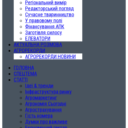
Регіональний вимір
Редакторський погляд
Сучасне тваринництво
У правовому полі
Фінансування АПК
Заготівля силосу
ЕЛЕВАТОРИ
АКТУАЛЬНА РОЗМОВА
АГРОРЕКОРДИ
АГРОРЕКОРДИ НОВИНИ
ГОЛОВНА
СПЕЦТЕМА
СТАТТІ
Ідеї & тренди
Інфраструктура ринку
Агромаркетинг
Агрономія Сьогодні
Агрострахування
Гість номера
Думки про важливе
Економічний гектар