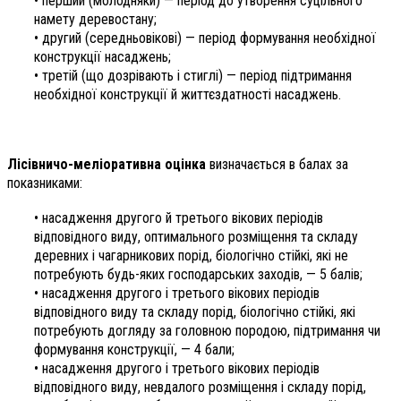
• перший (молодняки) — період до утворення суцільного
намету деревостану;
• другий (середньовікові) — період формування необхідної
конструкції насаджень;
• третій (що дозрівають і стиглі) — період підтримання
необхідної конструкції й життєздатності насаджень.
Лісівничо-меліоративна оцінка
визначається в балах за
показниками:
• насадження другого й третього вікових періодів
відповідного виду, оптимального розміщення та складу
деревних і чагарникових порід, біологічно стійкі, які не
потребують будь-яких господарських заходів, — 5 балів;
• насадження другого і третього вікових періодів
відповідного виду та складу порід, біологічно стійкі, які
потребують догляду за головною породою, підтримання чи
формування конструкції, — 4 бали;
• насадження другого і третього вікових періодів
відповідного виду, невдалого розміщення і складу порід,