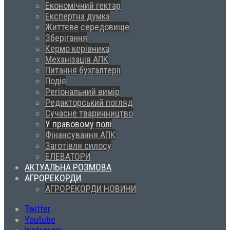
Економічний гектар
Експертна думка
Життєве середовище
Зберігання
Кермо керівника
Механізація АПК
Питання бухгалтерії
Подія
Регіональний вимір
Редакторський погляд
Сучасне тваринництво
У правовому полі
Фінансування АПК
Заготівля силосу
ЕЛЕВАТОРИ
АКТУАЛЬНА РОЗМОВА
АГРОРЕКОРДИ
АГРОРЕКОРДИ НОВИНИ
Twitter
Youtube