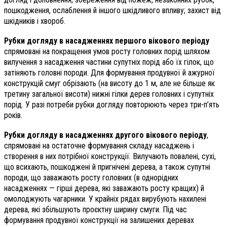
пошкодження, ослаблення й іншого шкідливого впливу; захист від
шкідників і хвороб.
Рубки догляду в насадженнях першого вікового періоду
спрямовані на покращення умов росту головних порід шляхом
вилучення з насадження частини супутніх порід або їх гілок, що
затіняють головні породи. Для формування продувної й ажурної
конструкцій смуг обрізають (на висоту до 1 м, але не більше як
третину загальної висоти) нижні гілки дерев головних і супутніх
порід. У разі потреби рубки догляду повторюють через три-п’ять
років.
Рубки догляду в насадженнях другого вікового періоду
,
спрямовані на остаточне формування складу насаджень і
створення в них потрібної конструкції. Вилучають повалені, сухі,
що всихають, пошкоджені й пригнічені дерева, а також супутні
породи, що заважають росту головних (в однорідних
насадженнях — гірші дерева, які заважають росту кращих) й
омолоджують чагарники. У крайніх рядах вирубують нахилені
дерева, які збільшують проєктну ширину смуги. Під час
формування продувної конструкції на залишених деревах