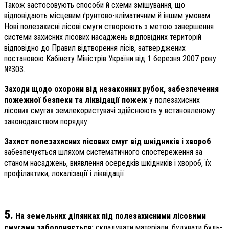
Також застосовують способи й схеми змішування, що
відповідають місцевим ґрунтово-кліматичним й іншим умовам.
Нові полезахисні лісові смуги створюють з метою завершення
системи захисних лісових насаджень відповідних територій
відповідно до Правил відтворення лісів, затверджених
постановою Кабінету Міністрів України від 1 березня 2007 року
№303.
Заходи щодо охорони від незаконних рубок, забезпечення
пожежної безпеки та ліквідації пожеж
у полезахисних
лісових смугах землекористувачі здійснюють у встановленому
законодавством порядку.
Захист полезахисних лісових смуг від шкідників і хвороб
забезпечується шляхом систематичного спостереження за
станом насаджень, виявлення осередків шкідників і хвороб, їх
профілактики, локалізації і ліквідації.
5.
На земельних ділянках під полезахисними лісовими
смугами забороняється:
складувати матеріали; будувати будь-