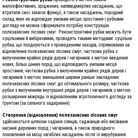
малоефективних, зріджених, напіввідмерлих насаджень, що
втратили свої захисні функції, а також насаджень, породний
склад яких не відповідає умовам місцю зростання і рубками
догляду не можна сформувати потрібну конструкцію
полезахисних лісових смуг. Реконструктивні рубки можуть бути
суцільними й вибірковими, проводять такими методами: суцільна
рубка, що поєднуються з проведенням заходів, спрямованих на
відновлення полезахисних лісових смуг; часткова рубка з
вилученням крайніх рядів дерев і чагарників з метою введення
нових, більш цінних порід, що відповідають умовам місця
зростання; часткова рубка з вилученням крайніх рядів дерев і
чагарників з метою зменшення ширини раніше закладених
полезахисних лісових смуг до оптимального розміру; часткова
рубка з вилученням внутрішніх рядів дерев і чагарників з метою
розширення міжрядь із відновленням агротехнічного догляду за
ґрунтом (за сильного задерніння).
Створення (відновлення) полезахисних лісових смуг
здійснюється шляхом садіння сіянців, саджанців або висівання
насіння деревних порід і чагарників, а також природного
поновлення на місці загиблих насаджень після їх вирубування.