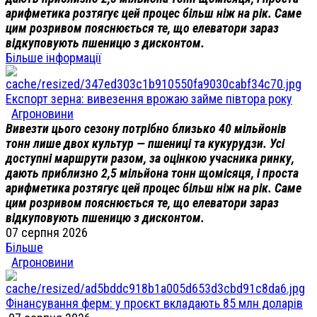
арифметика розтягує цей процес більш ніж на рік. Саме
цим розривом пояснюється те, що елеватори зараз
відкуповують пшеницю з дисконтом.
Більше інформації
Експорт зерна: вивезення врожаю займе півтора року
Агроновини
Вивезти цього сезону потрібно близько 40 мільйонів
тонн лише двох культур — пшениці та кукурудзи. Усі
доступні маршрути разом, за оцінкою учасника ринку,
дають приблизно 2,5 мільйона тонн щомісяця, і проста
арифметика розтягує цей процес більш ніж на рік. Саме
цим розривом пояснюється те, що елеватори зараз
відкуповують пшеницю з дисконтом.
07 серпня 2026
Більше
Агроновини
Фінансування ферм: у проєкт вкладають 85 млн доларів