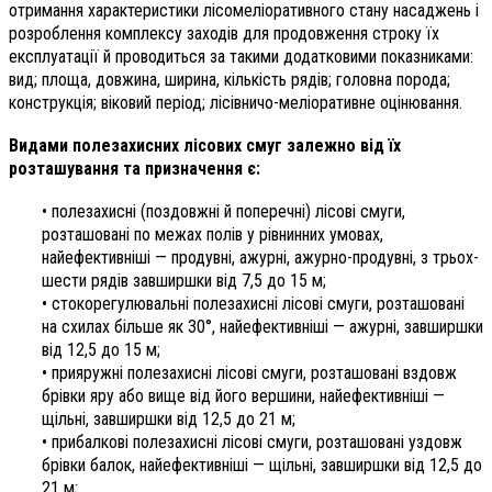
отримання характеристики лісомеліоративного стану насаджень і
розроблення комплексу заходів для продовження строку їх
експлуатації й проводиться за такими додатковими показниками:
вид; площа, довжина, ширина, кількість рядів; головна порода;
конструкція; віковий період; лісівничо-меліоративне оцінювання.
Видами полезахисних лісових смуг залежно від їх
розташування та призначення є:
• полезахисні (поздовжні й поперечні) лісові смуги,
розташовані по межах полів у рівнинних умовах,
найефективніші — продувні, ажурні, ажурно-продувні, з трьох-
шести рядів завширшки від 7,5 до 15 м;
• стокорегулювальні полезахисні лісові смуги, розташовані
на схилах більше як 30°, найефективніші — ажурні, завширшки
від 12,5 до 15 м;
• прияружні полезахисні лісові смуги, розташовані вздовж
брівки яру або вище від його вершини, найефективніші —
щільні, завширшки від 12,5 до 21 м;
• прибалкові полезахисні лісові смуги, розташовані уздовж
брівки балок, найефективніші — щільні, завширшки від 12,5 до
21 м;