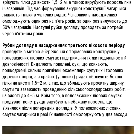
зрізують гілки до висоти 1,5–2 м, а також вирубують поросль пнів
і чагарників. Під час формування ажурної конструкції чагарники
лишають тільки в узлісних рядах. Чагарники в насадженнях
омолоджують один раз на п’ять років, за один раз вилучають до
50% чагарників. Наступні рубки догляду проводять за потреби
через п’ять-сім років.
Рубки догляду в насадженнях третього вікового періоду
проводять з метою збереження сформованих конструкцій у
полезахисних лісових смугах і підтримання їх життєдіяльності й
довговічності. Видаляють повалені, сухі, що всихають,
пошкоджені, сильно пригнічені екземпляри супутніх і голов­них
деревних порід, а в крайніх (узлісних) рядах обрізують бокові
гілки на висоті 1,5–2 м, а тих, що збільшують проєкт­ну ширину
смуги та заважають проведенню сільськогосподарських робіт, —
на висоті до 4–5 м. Крім того, в полезахисних лісових смугах
продувної конструкції вирубують небажану поросль, що
з’явилася після попередніх доглядів. У полезахисних лісових
смугах чагарники в разі їх наявності омолоджують у два заходи.