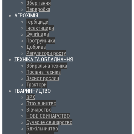
Зберігання
Переробка
АГРОХІМІЯ
Гербіциди
Інсектициди
Фунгіциди
Протруйники
Добрива
Регулятори росту
ТЕХНІКА ТА ОБЛАДНАННЯ
Збиральна техніка
Посівна техніка
Захист рослин
Трактори
ТВАРИННИЦТВО
ВРХ
Птахівництво
Вівчарство
НОВЕ СВИНАРСТВО
Сучасне свинарство
Бджільництво