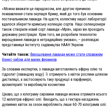
«Можна вважати це парадоксом, але другою причиною
пожвавлення стала окупація Криму, який до того був основним
постачальником лаванди. На щастя, колективу нашої лабораторії
вдалося зберегти кримську колекцію сортів. Наші селекціонери
також створили новий сорт лаванди «Мрія», зараз він проходить
державну реєстрацію. Крім того, ми розробили технологію
вирощування лаванди в нетрадиційних умовах», – розповідає
представниця Інституту садівництва НААН України.
Читайте також:
Вирощування лаванди може стати справжнім
бізнес-хабом для малих фермерів
За словами експертки, з лаванди виготовляють ефірну олію та
гідролат (лавандову воду). Її отримують з квіток рослини шляхом
дистиляції, а застосовують таку продукції в парфумерії,
ароматерапії та виробництві косметики.
Цікаво, що з кілограму сировини лаванди можна отримати всього
12 мілілітрів ефірної олії. Виходить, що з гектара насаджень
духмяних квіток за сезон виробляють лише 60-70 кілограмів олії.