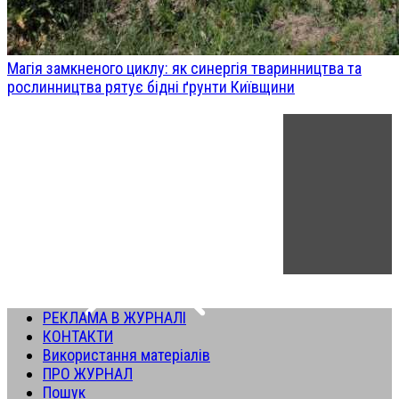
Магія замкненого циклу: як синергія тваринництва та
рослинництва рятує бідні ґрунти Київщини
РЕКЛАМА В ЖУРНАЛІ
КОНТАКТИ
Використання матеріалів
ПРО ЖУРНАЛ
Пошук