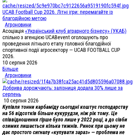
UCAB Football Cup 2026. Літні ігри: перемагайте із
благодійною метою
Агроновини
Асоціація
«Український клуб аграрного бізнесу» (УКАБ)
спільно з агенцією UCABevent оголошують про
проведення літнього етапу головної благодійної
спортивної події агросектору — UCAB FOOTBALL CUP
2026.
10 серпня 2026
Більше
Агроновини
Добрива дорожчають: залізниця додала 30% лише за
серпень
10 серпня 2026
Купівля тонни карбаміду сьогодні коштує господарству
на 56 відсотків більше кукурудзи, ніж рік тому. Це
співвідношення гірше було лише у 2022 році, а до сівби
озимих лишається кілька тижнів. Ринок при цьому не
дає простого сигналу «купувати зараз» — проблема не