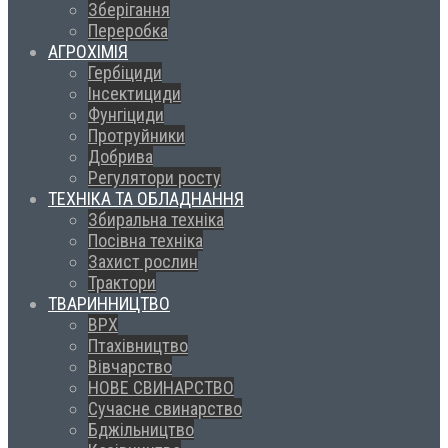
Зберігання
Переробка
АГРОХІМІЯ
Гербіциди
Інсектициди
Фунгіциди
Протруйники
Добрива
Регулятори росту
ТЕХНІКА ТА ОБЛАДНАННЯ
Збиральна техніка
Посівна техніка
Захист рослин
Трактори
ТВАРИННИЦТВО
ВРХ
Птахівництво
Вівчарство
НОВЕ СВИНАРСТВО
Сучасне свинарство
Бджільництво