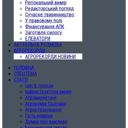
Регіональний вимір
Редакторський погляд
Сучасне тваринництво
У правовому полі
Фінансування АПК
Заготівля силосу
ЕЛЕВАТОРИ
АКТУАЛЬНА РОЗМОВА
АГРОРЕКОРДИ
АГРОРЕКОРДИ НОВИНИ
ГОЛОВНА
СПЕЦТЕМА
СТАТТІ
Ідеї & тренди
Інфраструктура ринку
Агромаркетинг
Агрономія Сьогодні
Агрострахування
Гість номера
Думки про важливе
Економічний гектар