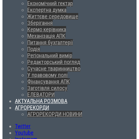
Економічний гектар
Експертна думка
Життєве середовище
Зберігання
Кермо керівника
Механізація АПК
Питання бухгалтерії
Подія
Регіональний вимір
Редакторський погляд
Сучасне тваринництво
У правовому полі
Фінансування АПК
Заготівля силосу
ЕЛЕВАТОРИ
АКТУАЛЬНА РОЗМОВА
АГРОРЕКОРДИ
АГРОРЕКОРДИ НОВИНИ
Twitter
Youtube