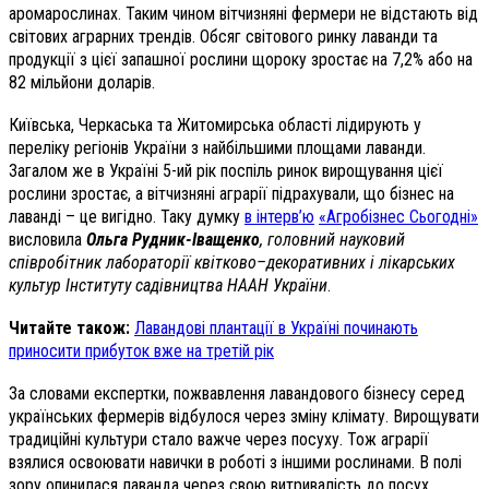
аромарослинах. Таким чином вітчизняні фермери не відстають від
світових аграрних трендів. Обсяг світового ринку лаванди та
продукції з цієї запашної рослини щороку зростає на 7,2% або на
82 мільйони доларів.
Київська, Черкаська та Житомирська області лідирують у
переліку регіонів України з найбільшими площами лаванди.
Загалом же в Україні 5-ий рік поспіль ринок вирощування цієї
рослини зростає, а вітчизняні аграрії підрахували, що бізнес на
лаванді – це вигідно. Таку думку
в інтерв’ю
«Агробізнес Сьогодні»
висловила
Ольга Рудник-Іващенко
, головний науковий
співробітник лабораторії квітково–декоративних і лікарських
культур Інституту садівництва НААН України
.
Читайте також:
Лавандові плантації в Україні починають
приносити прибуток вже на третій рік
За словами експертки, пожвавлення лавандового бізнесу серед
українських фермерів відбулося через зміну клімату. Вирощувати
традиційні культури стало важче через посуху. Тож аграрії
взялися освоювати навички в роботі з іншими рослинами. В полі
зору опинилася лаванда через свою витривалість до посух.