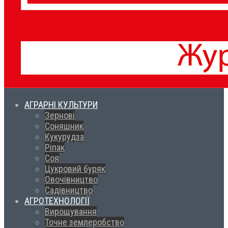
АГРАРНІ КУЛЬТУРИ
Зернові
Соняшник
Кукурудза
Ріпак
Соя
Цукровий буряк
Овочівництво
Садівництво
АГРОТЕХНОЛОГІЇ
Вирощування
Точне землеробство