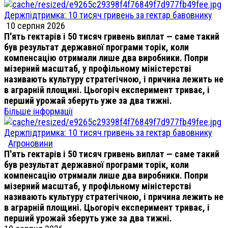
Держпідтримка: 10 тисяч гривень за гектар бавовнику
10 серпня 2026
П'ять гектарів і 50 тисяч гривень виплат — саме такий
був результат державної програми торік, коли
компенсацію отримали лише два виробники. Попри
мізерний масштаб, у профільному міністерстві
називають культуру стратегічною, і причина лежить не
в аграрній площині. Цьогоріч експеримент триває, і
перший урожай зберуть уже за два тижні.
Більше інформації
Держпідтримка: 10 тисяч гривень за гектар бавовнику
Агроновини
П'ять гектарів і 50 тисяч гривень виплат — саме такий
був результат державної програми торік, коли
компенсацію отримали лише два виробники. Попри
мізерний масштаб, у профільному міністерстві
називають культуру стратегічною, і причина лежить не
в аграрній площині. Цьогоріч експеримент триває, і
перший урожай зберуть уже за два тижні.