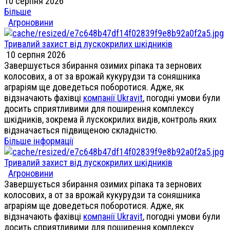
10 серпня 2026
Більше
Агроновини
Тривалий захист від лускокрилих шкідників
10 серпня 2026
Завершується збирання озимих ріпака та зернових
колосових, а от за врожай кукурудзи та соняшника
аграріям ще доведеться поборотися. Адже, як
відзначають фахівці
компанії Ukravit
, погодні умови були
досить сприятливими для поширення комплексу
шкідників, зокрема й лускокрилих видів, контроль яких
відзначається підвищеною складністю.
Більше інформації
Тривалий захист від лускокрилих шкідників
Агроновини
Завершується збирання озимих ріпака та зернових
колосових, а от за врожай кукурудзи та соняшника
аграріям ще доведеться поборотися. Адже, як
відзначають фахівці
компанії Ukravit
, погодні умови були
досить сприятливими для поширення комплексу