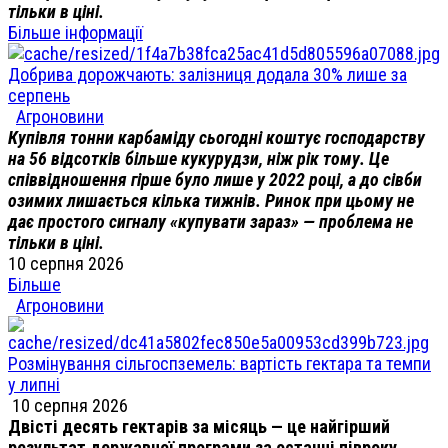
тільки в ціні.
Більше інформації
Добрива дорожчають: залізниця додала 30% лише за
серпень
Агроновини
Купівля тонни карбаміду сьогодні коштує господарству
на 56 відсотків більше кукурудзи, ніж рік тому. Це
співвідношення гірше було лише у 2022 році, а до сівби
озимих лишається кілька тижнів. Ринок при цьому не
дає простого сигналу «купувати зараз» — проблема не
тільки в ціні.
10 серпня 2026
Більше
Агроновини
Розмінування сільгоспземель: вартість гектара та темпи
у липні
10 серпня 2026
Двісті десять гектарів за місяць — це найгірший
результат державної програми за останні півроку.