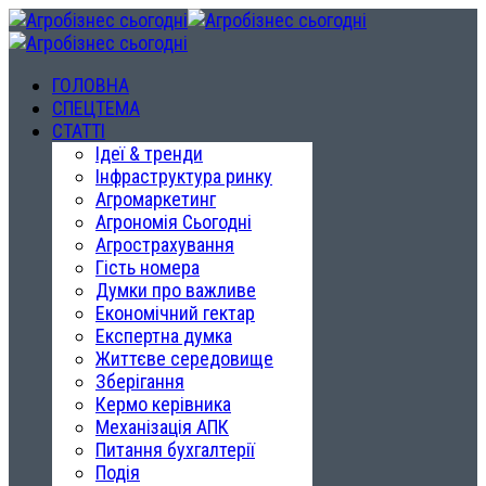
ГОЛОВНА
СПЕЦТЕМА
СТАТТІ
Ідеї & тренди
Інфраструктура ринку
Агромаркетинг
Агрономія Сьогодні
Агрострахування
Гість номера
Думки про важливе
Економічний гектар
Експертна думка
Життєве середовище
Зберігання
Кермо керівника
Механізація АПК
Питання бухгалтерії
Подія