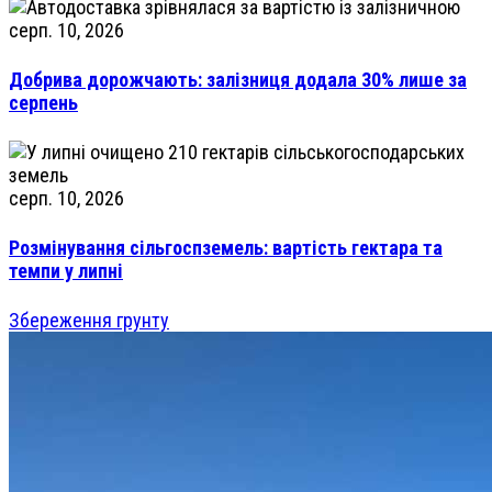
серп. 10, 2026
Добрива дорожчають: залізниця додала 30% лише за
серпень
серп. 10, 2026
Розмінування сільгоспземель: вартість гектара та
темпи у липні
Збереження грунту