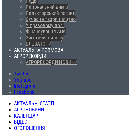
Подія
Регіональний вимір
Редакторський погляд
Сучасне тваринництво
У правовому полі
Фінансування АПК
Заготівля силосу
ЕЛЕВАТОРИ
АКТУАЛЬНА РОЗМОВА
АГРОРЕКОРДИ
АГРОРЕКОРДИ НОВИНИ
Twitter
Youtube
Instagram
Facebook
АКТУАЛЬНІ СТАТТІ
АГРОНОВИНИ
КАЛЕНДАР
ВІДЕО
ОГОЛОШЕННЯ