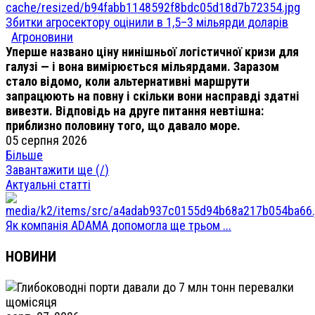
Збитки агросектору оцінили в 1,5–3 мільярди доларів
Агроновини
Уперше названо ціну нинішньої логістичної кризи для
галузі — і вона вимірюється мільярдами. Заразом
стало відомо, коли альтернативні маршрути
запрацюють на повну і скільки вони насправді здатні
вивезти. Відповідь на друге питання невтішна:
приблизно половину того, що давало море.
05 серпня 2026
Більше
Завантажити ще (
/
)
Актуальні статті
Як компанія ADAMA допомогла ще трьом ...
НОВИНИ