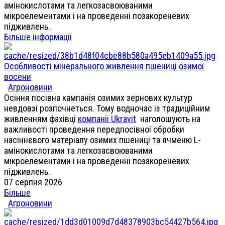
амінокислотами та легкозасвоюваними
мікроелементами і на проведенні позакореневих
підживлень.
Більше інформації
Особливості мінерального живлення пшениці озимої
восени
Агроновини
Осіння посівна кампанія озимих зернових культур
невдовзі розпочнеться. Тому водночас із традиційним
живленням фахівці
компанії Ukravit
наголошують на
важливості проведення передпосівної обробки
насіннєвого матеріалу озимих пшениці та ячменю L-
амінокислотами та легкозасвоюваними
мікроелементами і на проведенні позакореневих
підживлень.
07 серпня 2026
Більше
Агроновини