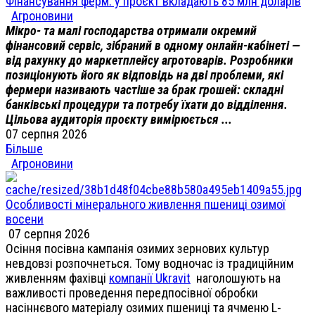
Фінансування ферм: у проєкт вкладають 85 млн доларів
Агроновини
Мікро- та малі господарства отримали окремий
фінансовий сервіс, зібраний в одному онлайн-кабінеті —
від рахунку до маркетплейсу агротоварів. Розробники
позиціонують його як відповідь на дві проблеми, які
фермери називають частіше за брак грошей: складні
банківські процедури та потребу їхати до відділення.
Цільова аудиторія проєкту вимірюється ...
07 серпня 2026
Більше
Агроновини
Особливості мінерального живлення пшениці озимої
восени
07 серпня 2026
Осіння посівна кампанія озимих зернових культур
невдовзі розпочнеться. Тому водночас із традиційним
живленням фахівці
компанії Ukravit
наголошують на
важливості проведення передпосівної обробки
насіннєвого матеріалу озимих пшениці та ячменю L-