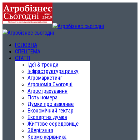
ГОЛОВНА
СПЕЦТЕМА
СТАТТІ
Ідеї & тренди
Інфраструктура ринку
Агромаркетинг
Агрономія Сьогодні
Агрострахування
Гість номера
Думки про важливе
Економічний гектар
Експертна думка
Життєве середовище
Зберігання
Кермо керівника