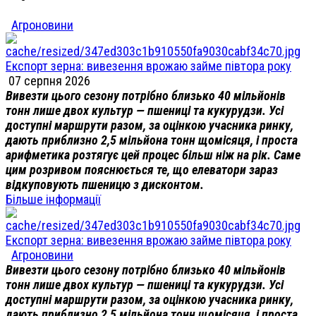
Агроновини
Експорт зерна: вивезення врожаю займе півтора року
07 серпня 2026
Вивезти цього сезону потрібно близько 40 мільйонів
тонн лише двох культур — пшениці та кукурудзи. Усі
доступні маршрути разом, за оцінкою учасника ринку,
дають приблизно 2,5 мільйона тонн щомісяця, і проста
арифметика розтягує цей процес більш ніж на рік. Саме
цим розривом пояснюється те, що елеватори зараз
відкуповують пшеницю з дисконтом.
Більше інформації
Експорт зерна: вивезення врожаю займе півтора року
Агроновини
Вивезти цього сезону потрібно близько 40 мільйонів
тонн лише двох культур — пшениці та кукурудзи. Усі
доступні маршрути разом, за оцінкою учасника ринку,
дають приблизно 2,5 мільйона тонн щомісяця, і проста