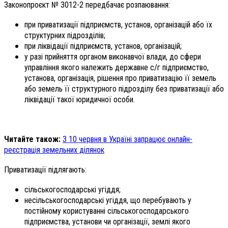
Законопроєкт № 3012-2 передбачає розпаювання:
при приватизації підприємств, установ, організацій або їх
структурних підрозділів;
при ліквідації підприємств, установ, організацій;
у разі прийняття органом виконавчої влади, до сфери
управління якого належить державне с/г підприємство,
установа, організація, рішення про приватизацію її земель
або земель її структурного підрозділу без приватизації або
ліквідації такої юридичної особи.
Читайте також:
З 10 червня в Україні запрацює онлайн-
реєстрація земельних ділянок
Приватизації підлягають:
сільськогосподарські угіддя;
несільськогосподарські угіддя, що перебувають у
постійному користуванні сільськогосподарського
підприємства, установи чи організації, землі якого