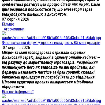
арифметика розтягує цей процес більш ніж на рік. Саме
цим розривом пояснюється те, що елеватори зараз
відкуповують пшеницю з дисконтом.
07 серпня 2026
Більше
Агроновини
Фінансування ферм: у проєкт вкладають 85 млн доларів
07 серпня 2026
Мікро- та малі господарства отримали окремий
фінансовий сервіс, зібраний в одному онлайн-кабінеті —
від рахунку до маркетплейсу агротоварів. Розробники
позиціонують його як відповідь на дві проблеми, які
фермери називають частіше за брак грошей: складні
банківські процедури та потребу їхати до відділення.
Цільова аудиторія проєкту вимірюється мільйоном
підприємств.
Більше інформації