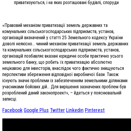
приватизуються, і на яких розташовані будівлі, споруди
«Правовий механізм приватизації земель державних та
комунальних сільськогосподарських підприємств, установ,
організацій визначений у статті 25 Земельного кодексу України
доволі неякісно… чинний механізм приватизації земель державних
та комунальних сільськогосподарських підприємств, установ,
організацій позбавляє вказані юридичні особи практично усього
земельного банку, що робить їх приватизацію абсолютно
нецікавою для інвесторів, внаслідок чого фактично знищуються
перспективи збереження відповідної виробничої бази. Також
існують значні проблеми із забезпеченням земельними ділянками
учасниками бойових дій… Для вирішення зазначених проблем був
розроблений даний законопроект», – йдеться у пояснювальній
записці.
Facebook
Google Plus
Twitter
Linkedin
Pinterest