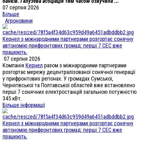
банків. Галузева асоціація тим часом озвучила ...
07 серпня 2026
Більше
Агроновини
Кернел з міжнародними партнерами розгортає сонячну
автономію прифронтових громад: перші 7 СЕС вже
працюють.
07 серпня 2026
Компанія
Кернел
разом з міжнародними партнерами
розгортає мережу децентралізованої сонячної генерації
у прифронтових регіонах. У громадах Сумської,
Чернігівської та Полтавської областей вже встановлено
перші 7 сонячних електростанцій загальною потужністю
345 кВт.
Більше інформації
Кернел з міжнародними партнерами розгортає сонячну
автономію прифронтових громад: перші 7 СЕС вже
працюють.