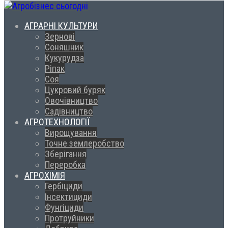
АГРАРНІ КУЛЬТУРИ
Зернові
Соняшник
Кукурудза
Ріпак
Соя
Цукровий буряк
Овочівництво
Садівництво
АГРОТЕХНОЛОГІЇ
Вирощування
Точне землеробство
Зберігання
Переробка
АГРОХІМІЯ
Гербіциди
Інсектициди
Фунгіциди
Протруйники