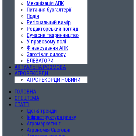
Механізація АПК
Питання бухгалтерії
Подія
Регіональний вимір
Редакторський погляд
Сучасне тваринництво
У правовому полі
Фінансування АПК
Заготівля силосу
ЕЛЕВАТОРИ
АКТУАЛЬНА РОЗМОВА
АГРОРЕКОРДИ
АГРОРЕКОРДИ НОВИНИ
ГОЛОВНА
СПЕЦТЕМА
СТАТТІ
Ідеї & тренди
Інфраструктура ринку
Агромаркетинг
Агрономія Сьогодні