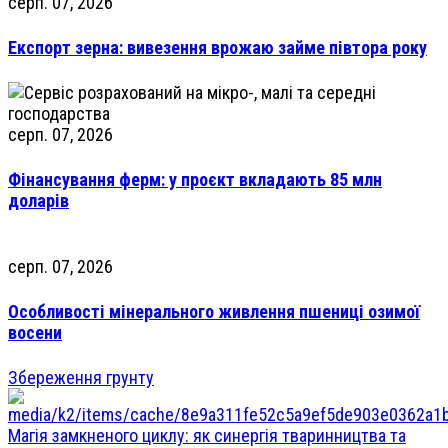
серп. 07, 2026
Експорт зерна: вивезення врожаю займе півтора року
серп. 07, 2026
Фінансування ферм: у проєкт вкладають 85 млн
доларів
серп. 07, 2026
Особливості мінерального живлення пшениці озимої
восени
Збереження грунту
Магія замкненого циклу: як синергія тваринництва та