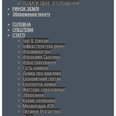
ПОДАТИ СВОЄ ОГОЛОШЕННЯ
РИНОК ЗЕМЛІ
Збереження грунту
ГОЛОВНА
СПЕЦТЕМА
СТАТТІ
Ідеї & тренди
Інфраструктура ринку
Агромаркетинг
Агрономія Сьогодні
Агрострахування
Гість номера
Думки про важливе
Економічний гектар
Експертна думка
Життєве середовище
Зберігання
Кермо керівника
Механізація АПК
Питання бухгалтерії