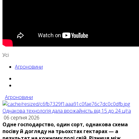
Усі
Агроновини
Агроновини
Однакова технологія дала врожайність від 15 до 24 ц/га
06 серпня 2026
Одне господарство, один сорт, однакова схема
посіву й догляду на трьохстах гектарах — а
результат на кожному полі свій. Різниця між