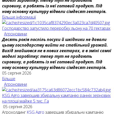
моделі заробітку: тепер тут не продають
сировину, а роблять із неї готовий продукт. Під
нову основну культуру відвели сімдесят гектарів.
Більше інформації
Господарство запустило переробку льону на 70 гектарах
Агроновини
Десять років поспіль посухи й шкідники не давали
цьому господарству вийти на стабільний урожай.
Вихід знайшовся не в нових гектарах, а в зміні самої
моделі заробітку: тепер тут не продають
сировину, а роблять із неї готовий продукт. Під
нову основну культуру відвели сімдесят гектарів.
05 серпня 2026
Більше
Агроновини
KSG Agro завершив збиральну кампанію ранніх зернових
на площі майже 5 тис. Га
05 серпня 2026
Агрохолдинг
KSG Agro
завершив збиральну кампанію