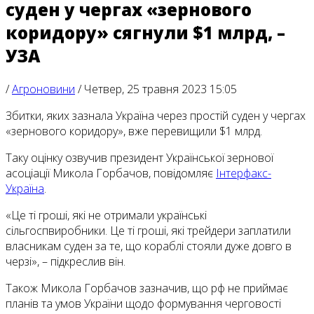
суден у чергах «зернового
коридору» сягнули $1 млрд, –
УЗА
/
Агроновини
/
Четвер, 25 травня 2023 15:05
Збитки, яких зазнала Україна через простій суден у чергах
«зернового коридору», вже перевищили $1 млрд.
Таку оцінку озвучив президент Української зернової
асоціації Микола Горбачов, повідомляє
Інтерфакс-
Україна
.
«Це ті гроші, які не отримали українські
сільгоспвиробники. Це ті гроші, які трейдери заплатили
власникам суден за те, що кораблі стояли дуже довго в
черзі», – підкреслив він.
Також Микола Горбачов зазначив, що рф не приймає
планів та умов України щодо формування черговості