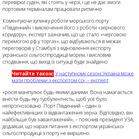
перевірки суден, які стоять у черзі, і це не дає змоги
портовим терміналам працювати ритмічно.
Коментуючи зупинку роботи морського порту
«Південний» і виключення його з роботи «зернового
коридору», експерт зазначив, що це стало «черговою
перемогою рф у торгах», що відбуваються в межах
переговорів у Стамбулі з відновлення експорту
української сільгосппродукції морем, і висловив
сподівання, що вихід із ситуації буде знайдено.
Читайте також:
У наступному сезоні Україна може
мати проблеми з експортом сої, – експерт
«росія маніпулює будь-якими даними. Вона намагається
внести будь-яку турбулентність, щоб усе було
непрогнозовано. Порт Південний – один із
найефективніших із відвантаження зерна. Відповідно, він
найбільше був завантажений», – пояснив президент УЗА,
додавши, що наразі питання з експортом української
сільгосппродукції з порту не вирішено.