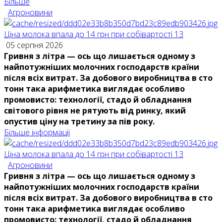
Більше
Агроновини
Ціна молока впала до 14 грн при собівартості 13
05 серпня 2026
Гривня з літра — ось що лишається одному з
найпотужніших молочних господарств країни
після всіх витрат. За добового виробництва в сто
тонн така арифметика виглядає особливо
промовисто: технології, стадо й обладнання
світового рівня не рятують від ринку, який
опустив ціну на третину за пів року.
Більше інформації
Ціна молока впала до 14 грн при собівартості 13
Агроновини
Гривня з літра — ось що лишається одному з
найпотужніших молочних господарств країни
після всіх витрат. За добового виробництва в сто
тонн така арифметика виглядає особливо
промовисто: технології, стадо й обладнання