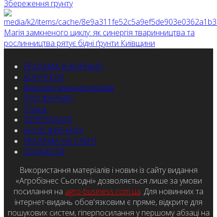
Збереження грунту
Магія замкненого циклу: як синергія тваринництва та
рослинництва рятує бідні ґрунти Київщини
РЕКЛАМА В ЖУРНАЛІ
КОНТАКТИ
Використання матеріалів
ПРО ЖУРНАЛ
Пошук
ПЕРЕДПЛАТА
АРХІВ ЖУРНАЛУ
РЕКЛАМА НА САЙТІ
ПОДКАСТИ
Використання матеріалів і новин із сайту видання
«Агробізнес Сьогодні» дозволяється лише за умови
посилання на
agro-business.com.ua
. Для новинних та
інтернет-видань обов'язковим є пряме, відкрите для
пошукових систем, гіперпосилання у першому абзаці на