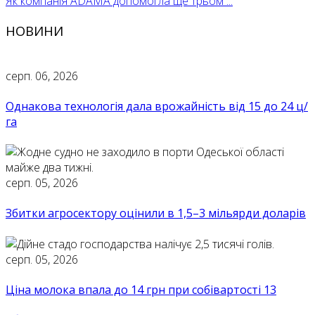
Як компанія ADAMA допомогла ще трьом ...
НОВИНИ
серп. 06, 2026
Однакова технологія дала врожайність від 15 до 24 ц/
га
серп. 05, 2026
Збитки агросектору оцінили в 1,5–3 мільярди доларів
серп. 05, 2026
Ціна молока впала до 14 грн при собівартості 13