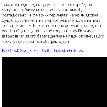
Також він підтвердив, що українські зернотрейдери
очікують розблокування портів у Миколаєві, де
розташовано 11 сучасних терміналів, через які можна
було б відвантажити на експорт близько половини всіх
поставок морем. Разом з тим вони розуміють складність
реалізації цієї ініціативи через окупацію російськими
військовими лівого берега Дніпра на півдні України, звідки
можуть здійснюватися обстріли суден.
Facebook
Google Plus
Twitter
Linkedin
Pinterest