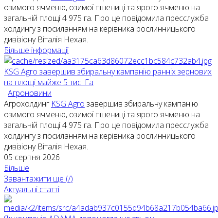
озимого ячменю, озимої пшениці та ярого ячменю на
загальній площі 4 975 га. Про це повідомила пресслужба
холдингу з посиланням на керівника рослинницького
дивізіону Віталія Нехая.
Більше інформації
KSG Agro завершив збиральну кампанію ранніх зернових
на площі майже 5 тис. Га
Агроновини
Агрохолдинг
KSG Agro
завершив збиральну кампанію
озимого ячменю, озимої пшениці та ярого ячменю на
загальній площі 4 975 га. Про це повідомила пресслужба
холдингу з посиланням на керівника рослинницького
дивізіону Віталія Нехая.
05 серпня 2026
Більше
Завантажити ще (
/
)
Актуальні статті