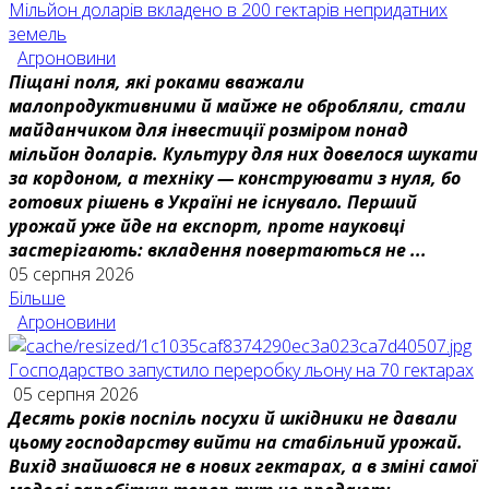
Мільйон доларів вкладено в 200 гектарів непридатних
земель
Агроновини
Піщані поля, які роками вважали
малопродуктивними й майже не обробляли, стали
майданчиком для інвестиції розміром понад
мільйон доларів. Культуру для них довелося шукати
за кордоном, а техніку — конструювати з нуля, бо
готових рішень в Україні не існувало. Перший
урожай уже йде на експорт, проте науковці
застерігають: вкладення повертаються не ...
05 серпня 2026
Більше
Агроновини
Господарство запустило переробку льону на 70 гектарах
05 серпня 2026
Десять років поспіль посухи й шкідники не давали
цьому господарству вийти на стабільний урожай.
Вихід знайшовся не в нових гектарах, а в зміні самої