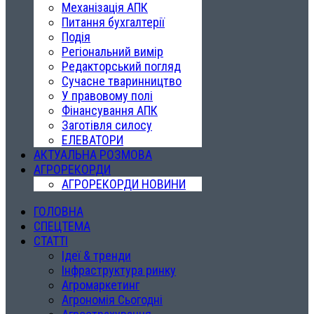
Механізація АПК
Питання бухгалтерії
Подія
Регіональний вимір
Редакторський погляд
Сучасне тваринництво
У правовому полі
Фінансування АПК
Заготівля силосу
ЕЛЕВАТОРИ
АКТУАЛЬНА РОЗМОВА
АГРОРЕКОРДИ
АГРОРЕКОРДИ НОВИНИ
ГОЛОВНА
СПЕЦТЕМА
СТАТТІ
Ідеї & тренди
Інфраструктура ринку
Агромаркетинг
Агрономія Сьогодні