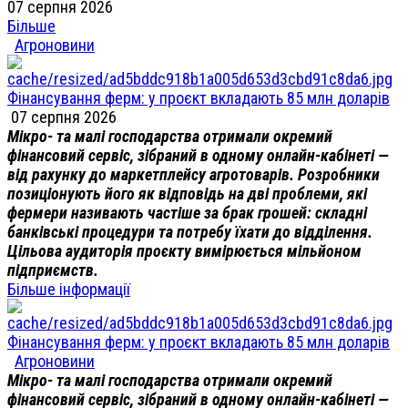
07 серпня 2026
Більше
Агроновини
Фінансування ферм: у проєкт вкладають 85 млн доларів
07 серпня 2026
Мікро- та малі господарства отримали окремий
фінансовий сервіс, зібраний в одному онлайн-кабінеті —
від рахунку до маркетплейсу агротоварів. Розробники
позиціонують його як відповідь на дві проблеми, які
фермери називають частіше за брак грошей: складні
банківські процедури та потребу їхати до відділення.
Цільова аудиторія проєкту вимірюється мільйоном
підприємств.
Більше інформації
Фінансування ферм: у проєкт вкладають 85 млн доларів
Агроновини
Мікро- та малі господарства отримали окремий
фінансовий сервіс, зібраний в одному онлайн-кабінеті —