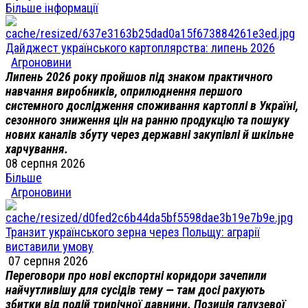
Більше інформації
Дайджест українського картоплярства: липень 2026
Агроновини
Липень 2026 року пройшов під знаком практичного
навчання виробників, оприлюднення першого
системного дослідження споживання картоплі в Україні,
сезонного зниження цін на ранню продукцію та пошуку
нових каналів збуту через державні закупівлі й шкільне
харчування.
08 серпня 2026
Більше
Агроновини
Транзит українського зерна через Польщу: аграрії
виставили умову
07 серпня 2026
Переговори про нові експортні коридори зачепили
найчутливішу для сусідів тему — там досі рахують
збитки від подій трирічної давнини. Позиція галузевої