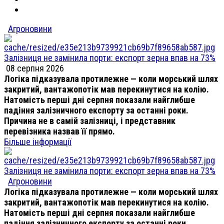
Агроновини
Залізниця не замінила порти: експорт зерна впав на 73%
08 серпня 2026
Логіка підказувала протилежне — коли морський шлях
закритий, вантажопотік мав перекинутися на колію.
Натомість перші дні серпня показали найглибше
падіння залізничного експорту за останні роки.
Причина не в самій залізниці, і представник
перевізника назвав її прямо.
Більше інформації
Залізниця не замінила порти: експорт зерна впав на 73%
Агроновини
Логіка підказувала протилежне — коли морський шлях
закритий, вантажопотік мав перекинутися на колію.
Натомість перші дні серпня показали найглибше
падіння залізничного експорту за останні роки.