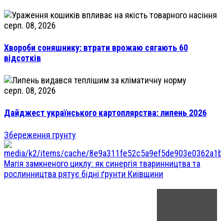
серп. 08, 2026
Хвороби соняшнику: втрати врожаю сягають 60
відсотків
серп. 08, 2026
Дайджест українського картоплярства: липень 2026
Збереження грунту
Магія замкненого циклу: як синергія тваринництва та
рослинництва рятує бідні ґрунти Київщини