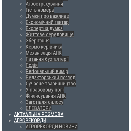
Агрострахування
Гість номера
Думки про важливе
Економічний гектар
Експертна думка
Життєве середовище
Зберігання
Кермо керівника
Механізація АПК
Питання бухгалтерії
Подія
Регіональний вимір
Редакторський погляд
Сучасне тваринництво
У правовому полі
Фінансування АПК
Заготівля силосу
ЕЛЕВАТОРИ
АКТУАЛЬНА РОЗМОВА
АГРОРЕКОРДИ
АГРОРЕКОРДИ НОВИНИ