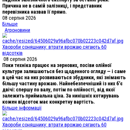
Причина не в самій залізниці, і представник
перевізника назвав її прямо.
08 серпня 2026
Більше
Агроновини
Хвороби соняшнику: втрати врожаю сягають 60
відсотків
08 серпня 2026
Поки техніка працює на зернових, посіви олійної
культури залишаються без щоденного огляду — і саме
в цей час на них розвиваються збудники, які знімають
більшу частину врожаю. Найнебезпечніший із них б'є
двічі: спершу по валу, потім по олійності, від якої
залежить приймальна ціна. За нинішніх котирувань
кожен відсоток має конкретну вартість.
Більше інформації
Хвороби соняшнику: втрати врожаю сягають 60