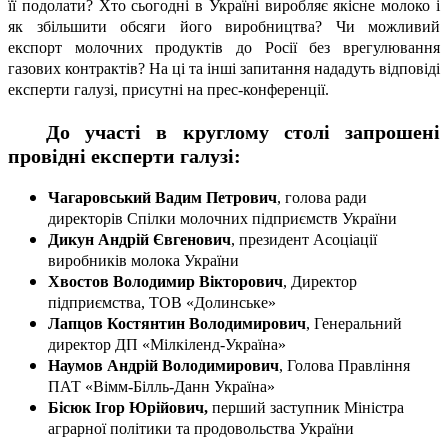
її подолати? Хто сьогодні в Україні виробляє якісне молоко і
як збільшити обсяги його виробництва? Чи можливий
експорт молочних продуктів до Росії без врегулювання
газових контрактів? На ці та інші запитання нададуть відповіді
експерти галузі, присутні на прес-конференції.
До участі в круглому столі запрошені
провідні експерти галузі:
Чагаровський Вадим Петрович
, голова ради
директорів Спілки молочних підприємств України
Дикун Андрій Євгенович
, президент Асоціації
виробників молока України
Хвостов Володимир Вікторович
, Директор
підприємства, ТОВ «Долинське»
Лапцов Костянтин Володимирович
, Генеральний
директор ДП «Мілкіленд-Україна»
Наумов Андрій
Володимирович
, Голова Правління
ПАТ «Вімм-Білль-Данн Україна»
Бісюк Ігор Юрійович,
перший заступник Міністра
аграрної політики та продовольства України