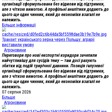
організації сформульована без відмови від підтримки,
але з чіткою вимогою. А профільні аналітики додають до
цього ще один чинник, який до економіки взагалі не
належить.
Більше інформації
Транзит українського зерна через Польщу: аграрії
виставили умову
Агроновини
Переговори про нові експортні коридори зачепили
найчутливішу для сусідів тему — там досі рахують
збитки від подій трирічної давнини. Позиція галузевої
організації сформульована без відмови від підтримки,
але з чіткою вимогою. А профільні аналітики додають до
цього ще один чинник, який до економіки взагалі не
належить.
07 серпня 2026
Більше
Агроновини