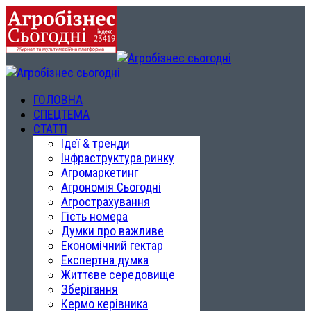
ГОЛОВНА
СПЕЦТЕМА
СТАТТІ
Ідеї & тренди
Інфраструктура ринку
Агромаркетинг
Агрономія Сьогодні
Агрострахування
Гість номера
Думки про важливе
Економічний гектар
Експертна думка
Життєве середовище
Зберігання
Кермо керівника