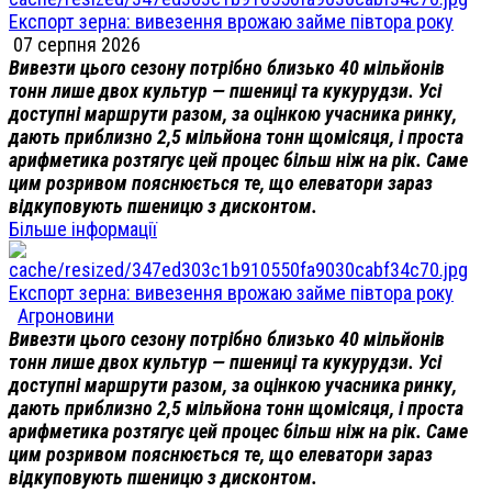
Експорт зерна: вивезення врожаю займе півтора року
07 серпня 2026
Вивезти цього сезону потрібно близько 40 мільйонів
тонн лише двох культур — пшениці та кукурудзи. Усі
доступні маршрути разом, за оцінкою учасника ринку,
дають приблизно 2,5 мільйона тонн щомісяця, і проста
арифметика розтягує цей процес більш ніж на рік. Саме
цим розривом пояснюється те, що елеватори зараз
відкуповують пшеницю з дисконтом.
Більше інформації
Експорт зерна: вивезення врожаю займе півтора року
Агроновини
Вивезти цього сезону потрібно близько 40 мільйонів
тонн лише двох культур — пшениці та кукурудзи. Усі
доступні маршрути разом, за оцінкою учасника ринку,
дають приблизно 2,5 мільйона тонн щомісяця, і проста
арифметика розтягує цей процес більш ніж на рік. Саме
цим розривом пояснюється те, що елеватори зараз
відкуповують пшеницю з дисконтом.