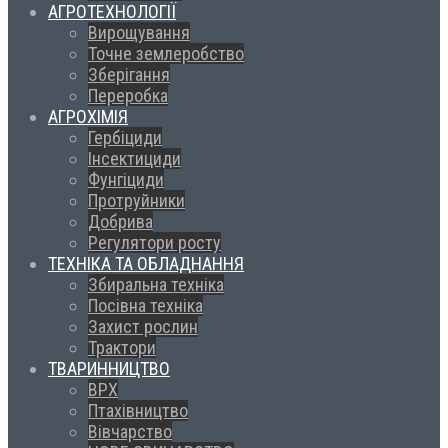
АГРОТЕХНОЛОГІЇ
Вирощування
Точне землеробство
Зберігання
Переробка
АГРОХІМІЯ
Гербіциди
Інсектициди
Фунгіциди
Протруйники
Добрива
Регулятори росту
ТЕХНІКА ТА ОБЛАДНАННЯ
Збиральна техніка
Посівна техніка
Захист рослин
Трактори
ТВАРИННИЦТВО
ВРХ
Птахівництво
Вівчарство