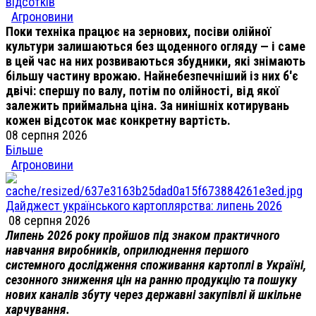
відсотків
Агроновини
Поки техніка працює на зернових, посіви олійної
культури залишаються без щоденного огляду — і саме
в цей час на них розвиваються збудники, які знімають
більшу частину врожаю. Найнебезпечніший із них б'є
двічі: спершу по валу, потім по олійності, від якої
залежить приймальна ціна. За нинішніх котирувань
кожен відсоток має конкретну вартість.
08 серпня 2026
Більше
Агроновини
Дайджест українського картоплярства: липень 2026
08 серпня 2026
Липень 2026 року пройшов під знаком практичного
навчання виробників, оприлюднення першого
системного дослідження споживання картоплі в Україні,
сезонного зниження цін на ранню продукцію та пошуку
нових каналів збуту через державні закупівлі й шкільне
харчування.