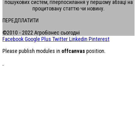
пошукових систем, гіперпосилання у першому абзаці на
процитовану статтю чи новину.
ПЕРЕДПЛАТИТИ
©2010 - 2022 Агробізнес сьогодні
Facebook
Google Plus
Twitter
Linkedin
Pinterest
Please publish modules in
offcanvas
position.