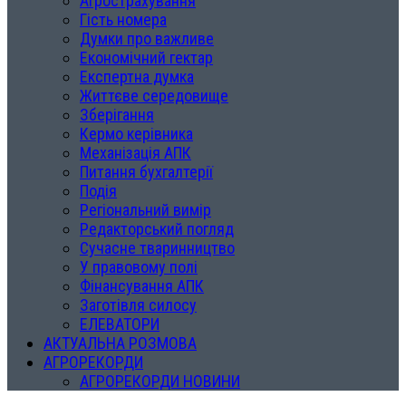
Агрострахування
Гість номера
Думки про важливе
Економічний гектар
Експертна думка
Життєве середовище
Зберігання
Кермо керівника
Механізація АПК
Питання бухгалтерії
Подія
Регіональний вимір
Редакторський погляд
Сучасне тваринництво
У правовому полі
Фінансування АПК
Заготівля силосу
ЕЛЕВАТОРИ
АКТУАЛЬНА РОЗМОВА
АГРОРЕКОРДИ
АГРОРЕКОРДИ НОВИНИ