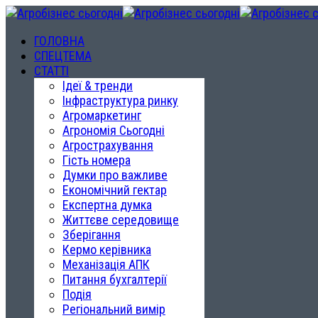
ГОЛОВНА
СПЕЦТЕМА
СТАТТІ
Ідеї & тренди
Інфраструктура ринку
Агромаркетинг
Агрономія Сьогодні
Агрострахування
Гість номера
Думки про важливе
Економічний гектар
Експертна думка
Життєве середовище
Зберігання
Кермо керівника
Механізація АПК
Питання бухгалтерії
Подія
Регіональний вимір