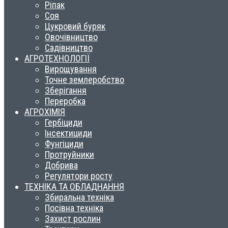
Ріпак
Соя
Цукровий буряк
Овочівництво
Садівництво
АГРОТЕХНОЛОГІЇ
Вирощування
Точне землеробство
Зберігання
Переробка
АГРОХІМІЯ
Гербіциди
Інсектициди
Фунгіциди
Протруйники
Добрива
Регулятори росту
ТЕХНІКА ТА ОБЛАДНАННЯ
Збиральна техніка
Посівна техніка
Захист рослин