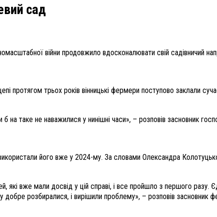
евий сад
номасштабної війни продовжило вдосконалювати свій садівничий нап
епі протягом трьох років вінницькі фермери поступово заклали суча
и б на таке не наважилися у нинішні часи», – розповів засновник го
 використали його вже у 2024-му. За словами Олександра Колотуцько
 які вже мали досвід у цій справі, і все пройшло з першого разу. Є
ому добре розбиралися, і вирішили проблему», – розповів засновник 