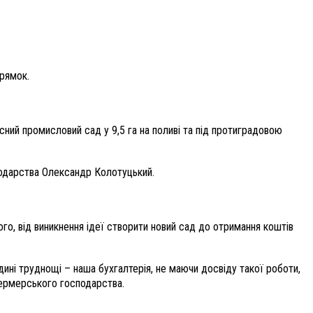
рямок.
сний промисловий сад у 9,5 га на поливі та під протиградовою
сподарства Олександр Колотуцький.
го, від виникнення ідеї створити новий сад до отримання коштів
дині труднощі – наша бухгалтерія, не маючи досвіду такої роботи,
фермерського господарства.