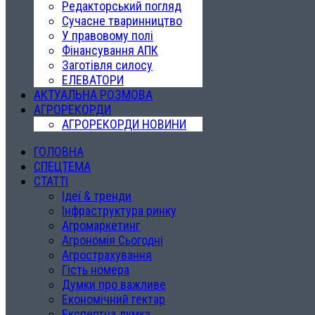
Редакторський погляд
Сучасне тваринництво
У правовому полі
Фінансування АПК
Заготівля силосу
ЕЛЕВАТОРИ
АКТУАЛЬНА РОЗМОВА
АГРОРЕКОРДИ
АГРОРЕКОРДИ НОВИНИ
ГОЛОВНА
СПЕЦТЕМА
СТАТТІ
Ідеї & тренди
Інфраструктура ринку
Агромаркетинг
Агрономія Сьогодні
Агрострахування
Гість номера
Думки про важливе
Економічний гектар
Експертна думка