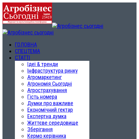
ГОЛОВНА
СПЕЦТЕМА
СТАТТІ
Ідеї & тренди
Інфраструктура ринку
Агромаркетинг
Агрономія Сьогодні
Агрострахування
Гість номера
Думки про важливе
Економічний гектар
Експертна думка
Життєве середовище
Зберігання
Кермо керівника