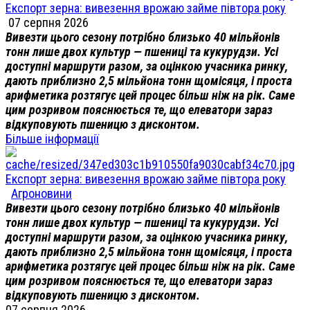
Експорт зерна: вивезення врожаю займе півтора року
07 серпня 2026
Вивезти цього сезону потрібно близько 40 мільйонів
тонн лише двох культур — пшениці та кукурудзи. Усі
доступні маршрути разом, за оцінкою учасника ринку,
дають приблизно 2,5 мільйона тонн щомісяця, і проста
арифметика розтягує цей процес більш ніж на рік. Саме
цим розривом пояснюється те, що елеватори зараз
відкуповують пшеницю з дисконтом.
Більше інформації
Експорт зерна: вивезення врожаю займе півтора року
Агроновини
Вивезти цього сезону потрібно близько 40 мільйонів
тонн лише двох культур — пшениці та кукурудзи. Усі
доступні маршрути разом, за оцінкою учасника ринку,
дають приблизно 2,5 мільйона тонн щомісяця, і проста
арифметика розтягує цей процес більш ніж на рік. Саме
цим розривом пояснюється те, що елеватори зараз
відкуповують пшеницю з дисконтом.
07 серпня 2026