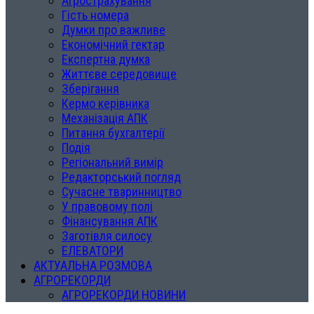
Агрострахування
Гість номера
Думки про важливе
Економічний гектар
Експертна думка
Життєве середовище
Зберігання
Кермо керівника
Механізація АПК
Питання бухгалтерії
Подія
Регіональний вимір
Редакторський погляд
Сучасне тваринництво
У правовому полі
Фінансування АПК
Заготівля силосу
ЕЛЕВАТОРИ
АКТУАЛЬНА РОЗМОВА
АГРОРЕКОРДИ
АГРОРЕКОРДИ НОВИНИ