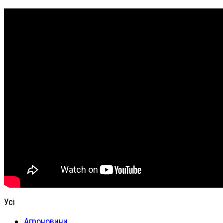
Усі
Агроновини