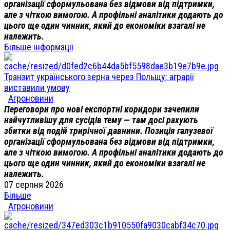
організації сформульована без відмови від підтримки,
але з чіткою вимогою. А профільні аналітики додають до
цього ще один чинник, який до економіки взагалі не
належить.
Більше інформації
Транзит українського зерна через Польщу: аграрії
виставили умову
Агроновини
Переговори про нові експортні коридори зачепили
найчутливішу для сусідів тему — там досі рахують
збитки від подій трирічної давнини. Позиція галузевої
організації сформульована без відмови від підтримки,
але з чіткою вимогою. А профільні аналітики додають до
цього ще один чинник, який до економіки взагалі не
належить.
07 серпня 2026
Більше
Агроновини