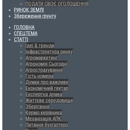
ПОДАТИ СВОЄ ОГОЛОШЕННЯ
РИНОК ЗЕМЛІ
Збереження грунту
ГОЛОВНА
СПЕЦТЕМА
СТАТТІ
Ідеї & тренди
Інфраструктура ринку
Агромаркетинг
Агрономія Сьогодні
Агрострахування
Гість номера
Думки про важливе
Економічний гектар
Експертна думка
Життєве середовище
Зберігання
Кермо керівника
Механізація АПК
Питання бухгалтерії