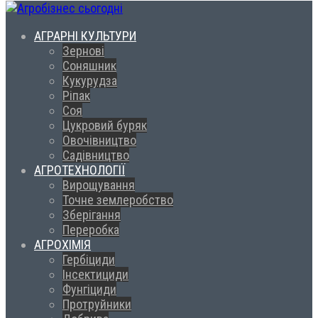
АГРАРНІ КУЛЬТУРИ
Зернові
Соняшник
Кукурудза
Ріпак
Соя
Цукровий буряк
Овочівництво
Садівництво
АГРОТЕХНОЛОГІЇ
Вирощування
Точне землеробство
Зберігання
Переробка
АГРОХІМІЯ
Гербіциди
Інсектициди
Фунгіциди
Протруйники