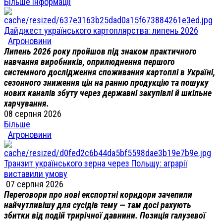
Більше інформації
Дайджест українського картоплярства: липень 2026
Агроновини
Липень 2026 року пройшов під знаком практичного
навчання виробників, оприлюднення першого
системного дослідження споживання картоплі в Україні,
сезонного зниження цін на ранню продукцію та пошуку
нових каналів збуту через державні закупівлі й шкільне
харчування.
08 серпня 2026
Більше
Агроновини
Транзит українського зерна через Польщу: аграрії
виставили умову
07 серпня 2026
Переговори про нові експортні коридори зачепили
найчутливішу для сусідів тему — там досі рахують
збитки від подій трирічної давнини. Позиція галузевої