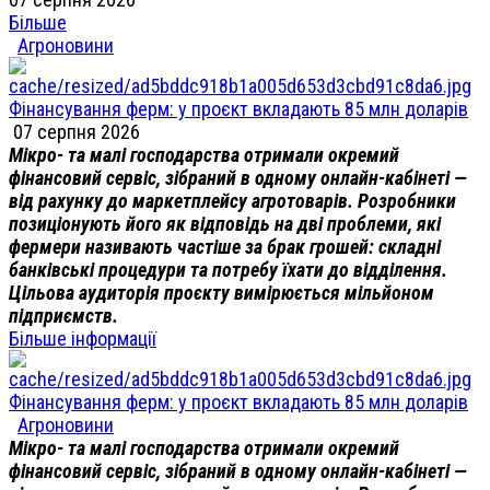
Більше
Агроновини
Фінансування ферм: у проєкт вкладають 85 млн доларів
07 серпня 2026
Мікро- та малі господарства отримали окремий
фінансовий сервіс, зібраний в одному онлайн-кабінеті —
від рахунку до маркетплейсу агротоварів. Розробники
позиціонують його як відповідь на дві проблеми, які
фермери називають частіше за брак грошей: складні
банківські процедури та потребу їхати до відділення.
Цільова аудиторія проєкту вимірюється мільйоном
підприємств.
Більше інформації
Фінансування ферм: у проєкт вкладають 85 млн доларів
Агроновини
Мікро- та малі господарства отримали окремий
фінансовий сервіс, зібраний в одному онлайн-кабінеті —