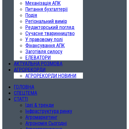
Механізація АПК
Питання бухгалтерії
Подія
Регіональний вимір
Редакторський погляд
Сучасне тваринництво
У правовому полі
Фінансування АПК
Заготівля силосу
ЕЛЕВАТОРИ
АКТУАЛЬНА РОЗМОВА
АГРОРЕКОРДИ
АГРОРЕКОРДИ НОВИНИ
ГОЛОВНА
СПЕЦТЕМА
СТАТТІ
Ідеї & тренди
Інфраструктура ринку
Агромаркетинг
Агрономія Сьогодні