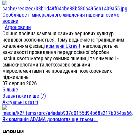
Особливості мінерального живлення пшениці озимої
восени
Агроновини
Осіння посівна кампанія озимих зернових культур
невдовзі розпочнеться. Тому водночас із традиційним
живленням фахівці
компанії Ukravit
наголошують на
важливості проведення передпосівної обробки
насіннєвого матеріалу озимих пшениці та ячменю L-
амінокислотами та легкозасвоюваними
мікроелементами і на проведенні позакореневих
підживлень.
07 серпня 2026
Більше
Завантажити ще (
/
)
Актуальні статті
Як компанія ADAMA допомогла ще трьом ...
НОВИНИ