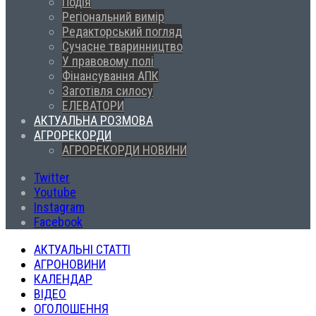
Подія
Регіональний вимір
Редакторський погляд
Сучасне тваринництво
У правовому полі
Фінансування АПК
Заготівля силосу
ЕЛЕВАТОРИ
АКТУАЛЬНА РОЗМОВА
АГРОРЕКОРДИ
АГРОРЕКОРДИ НОВИНИ
Twitter
Youtube
Instagram
Facebook
АКТУАЛЬНІ СТАТТІ
АГРОНОВИНИ
КАЛЕНДАР
ВІДЕО
ОГОЛОШЕННЯ