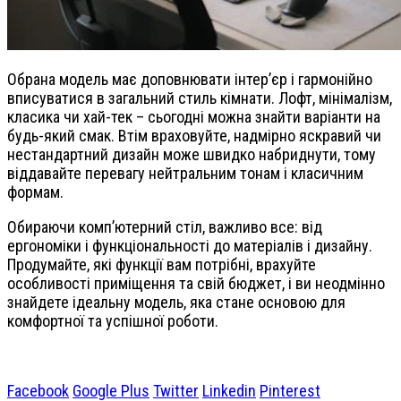
Обрана модель має доповнювати інтер’єр і гармонійно
вписуватися в загальний стиль кімнати. Лофт, мінімалізм,
класика чи хай-тек – сьогодні можна знайти варіанти на
будь-який смак. Втім враховуйте, надмірно яскравий чи
нестандартний дизайн може швидко набриднути, тому
віддавайте перевагу нейтральним тонам і класичним
формам.
Обираючи комп’ютерний стіл, важливо все: від
ергономіки і функціональності до матеріалів і дизайну.
Продумайте, які функції вам потрібні, врахуйте
особливості приміщення та свій бюджет, і ви неодмінно
знайдете ідеальну модель, яка стане основою для
комфортної та успішної роботи.
Facebook
Google Plus
Twitter
Linkedin
Pinterest