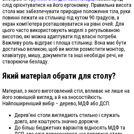
слід орієнтуватися на його ергономіку. Правильна висота
стола має забезпечувати природне положення тіла, руки
повинні лежати на стільниці під кутом 90 градусів, а
екран комп’ютера розташовуватися на рівні очей. Для
цього часто використовують моделі з регульованою
висотою, які можна адаптувати під власні потреби.
Важливу роль відіграє і площа стільниці. Вона має бути
достатньо великою, щоб ви могли розмістити монітор,
клавіатуру, мишу, документи та інші необхідні речі, не
створюючи безладу.
Який матеріал обрати для столу?
Матеріал, з якого виготовлений стіл, впливає не лише на
його зовнішній вигляд, а й на зносостійкість.
Найпоширеніший вибір – дерево, МДФ або ДСП.
Дерев’яні столи виглядають стильно і служать
довго, але коштують значно дорожче.
До більш бюджетних варіантів відносять МДФ та
ДСП, але слід переконатися, що поверхня столу