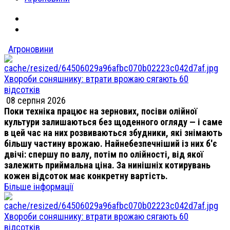
Агроновини
Хвороби соняшнику: втрати врожаю сягають 60
відсотків
08 серпня 2026
Поки техніка працює на зернових, посіви олійної
культури залишаються без щоденного огляду — і саме
в цей час на них розвиваються збудники, які знімають
більшу частину врожаю. Найнебезпечніший із них б'є
двічі: спершу по валу, потім по олійності, від якої
залежить приймальна ціна. За нинішніх котирувань
кожен відсоток має конкретну вартість.
Більше інформації
Хвороби соняшнику: втрати врожаю сягають 60
відсотків