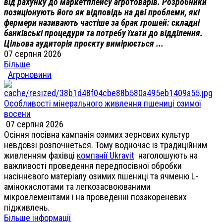
від рахунку до маркетплейсу агротоварів. Розробники
позиціонують його як відповідь на дві проблеми, які
фермери називають частіше за брак грошей: складні
банківські процедури та потребу їхати до відділення.
Цільова аудиторія проєкту вимірюється ...
07 серпня 2026
Більше
Агроновини
Особливості мінерального живлення пшениці озимої
восени
07 серпня 2026
Осіння посівна кампанія озимих зернових культур
невдовзі розпочнеться. Тому водночас із традиційним
живленням фахівці
компанії Ukravit
наголошують на
важливості проведення передпосівної обробки
насіннєвого матеріалу озимих пшениці та ячменю L-
амінокислотами та легкозасвоюваними
мікроелементами і на проведенні позакореневих
підживлень.
Більше інформації