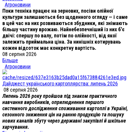
Агроновини
Поки техніка працює на зернових, посіви олійної
культури залишаються без щоденного огляду — і саме
в цей час на них розвиваються збудники, які знімають
більшу частину врожаю. Найнебезпечніший із них б'є
двічі: спершу по валу, потім по олійності, від якої
залежить приймальна ціна. За нинішніх котирувань
кожен відсоток має конкретну вартість.
08 серпня 2026
Більше
Агроновини
Дайджест українського картоплярства: липень 2026
08 серпня 2026
Липень 2026 року пройшов під знаком практичного
навчання виробників, оприлюднення першого
системного дослідження споживання картоплі в Україні,
сезонного зниження цін на ранню продукцію та пошуку
нових каналів збуту через державні закупівлі й шкільне
харчування.