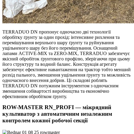
TERRADUO DN пропонує одночасно дві технології
обробітку ґрунту за один прохід: інтенсивне рихлення та
перемішування верхнього шару ґрунту та руйнування
ущільненого шару без його перемішування. Оснащений
лапами ACTIVE-MIX та ZERO-MIX, TERRADUO забезпечує
якісний обробіток ґрунтового профілю, зберігаючи при цьому
його структуру та водний баланс. Конструкція агрегату
забезпечує ефективне навантаження на трактор тобто менший
розхід пального, зменшення ущільнення ґрунту та можливість
одночасного внесення добрив. Ці складові роблять
TERRADUO DN потужним інструментом з одночасним
зменшення собівартості виробництва та економічно
ефективним обробітком ґрунту.
ROW-MASTER RN_PROFI — міжрядний
культиватор з автоматичним незалежним
контролем кожної робочої секції