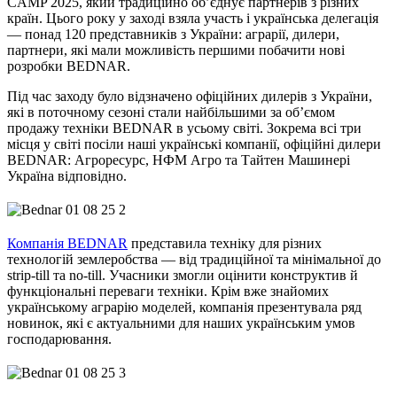
CAMP 2025, який традиційно об’єднує партнерів з різних
країн. Цього року у заході взяла участь і українська делегація
— понад 120 представників з України: аграрії, дилери,
партнери, які мали можливість першими побачити нові
розробки BEDNAR.
Під час заходу було відзначено офіційних дилерів з України,
які в поточному сезоні стали найбільшими за об’ємом
продажу техніки BEDNAR в усьому світі. Зокрема всі три
місця у світі посіли наші українські компанії, офіційні дилери
BEDNAR: Агроресурс, НФМ Агро та Тайтен Машинері
Україна відповідно.
Компанія BEDNAR
представила техніку для різних
технологій землеробства — від традиційної та мінімальної до
strip-till та no-till. Учасники змогли оцінити конструктив й
функціональні переваги техніки. Крім вже знайомих
українському аграрію моделей, компанія презентувала ряд
новинок, які є актуальними для наших українським умов
господарювання.