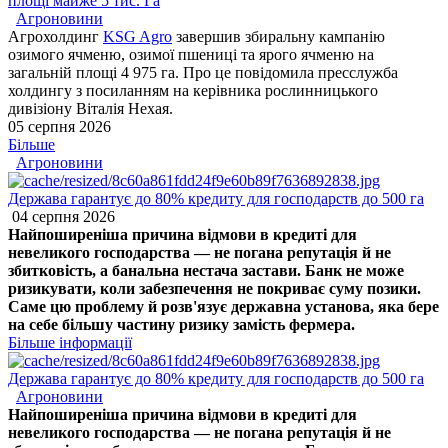
площі майже 5 тис. Га
Агроновини
Агрохолдинг
KSG Agro
завершив збиральну кампанію
озимого ячменю, озимої пшениці та ярого ячменю на
загальній площі 4 975 га. Про це повідомила пресслужба
холдингу з посиланням на керівника рослинницького
дивізіону Віталія Нехая.
05 серпня 2026
Більше
Агроновини
Держава гарантує до 80% кредиту для господарств до 500 га
04 серпня 2026
Найпоширеніша причина відмови в кредиті для
невеликого господарства — не погана репутація й не
збитковість, а банальна нестача застави. Банк не може
ризикувати, коли забезпечення не покриває суму позики.
Саме цю проблему й розв'язує державна установа, яка бере
на себе більшу частину ризику замість фермера.
Більше інформації
Держава гарантує до 80% кредиту для господарств до 500 га
Агроновини
Найпоширеніша причина відмови в кредиті для
невеликого господарства — не погана репутація й не