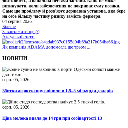
збитковість, а банальна нестача застави. Банк не може
ризикувати, коли забезпечення не покриває суму позики.
Саме цю проблему й розв'язує державна установа, яка бере
на себе більшу частину ризику замість фермера.
04 серпня 2026
Більше
Завантажити ще (
/
)
Актуальні статті
Як компанія ADAMA допомогла ще трьом ...
НОВИНИ
серп. 05, 2026
Збитки агросектору оцінили в 1,5–3 мільярди доларів
серп. 05, 2026
Ціна молока впала до 14 грн при собівартості 13