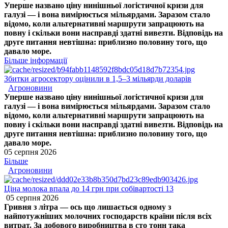
Уперше названо ціну нинішньої логістичної кризи для
галузі — і вона вимірюється мільярдами. Заразом стало
відомо, коли альтернативні маршрути запрацюють на
повну і скільки вони насправді здатні вивезти. Відповідь на
друге питання невтішна: приблизно половину того, що
давало море.
Більше інформації
Збитки агросектору оцінили в 1,5–3 мільярди доларів
Агроновини
Уперше названо ціну нинішньої логістичної кризи для
галузі — і вона вимірюється мільярдами. Заразом стало
відомо, коли альтернативні маршрути запрацюють на
повну і скільки вони насправді здатні вивезти. Відповідь на
друге питання невтішна: приблизно половину того, що
давало море.
05 серпня 2026
Більше
Агроновини
Ціна молока впала до 14 грн при собівартості 13
05 серпня 2026
Гривня з літра — ось що лишається одному з
найпотужніших молочних господарств країни після всіх
витрат. За добового виробництва в сто тонн така