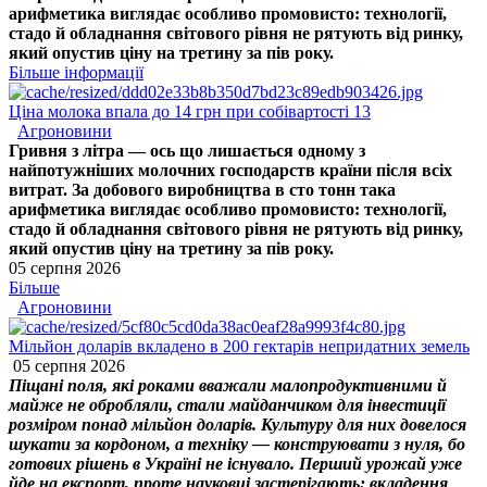
арифметика виглядає особливо промовисто: технології,
стадо й обладнання світового рівня не рятують від ринку,
який опустив ціну на третину за пів року.
Більше інформації
Ціна молока впала до 14 грн при собівартості 13
Агроновини
Гривня з літра — ось що лишається одному з
найпотужніших молочних господарств країни після всіх
витрат. За добового виробництва в сто тонн така
арифметика виглядає особливо промовисто: технології,
стадо й обладнання світового рівня не рятують від ринку,
який опустив ціну на третину за пів року.
05 серпня 2026
Більше
Агроновини
Мільйон доларів вкладено в 200 гектарів непридатних земель
05 серпня 2026
Піщані поля, які роками вважали малопродуктивними й
майже не обробляли, стали майданчиком для інвестиції
розміром понад мільйон доларів. Культуру для них довелося
шукати за кордоном, а техніку — конструювати з нуля, бо
готових рішень в Україні не існувало. Перший урожай уже
йде на експорт, проте науковці застерігають: вкладення