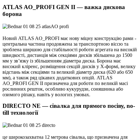
ATLAS AO_PROFI GEN II — важка дискова
борона
Новий ATLAS AO_PROFI має нову міцну конструкцію рами -
центральна частина продовжена за транспортною віссю та
зроблена ширшою для стабільності роботи агрегата на високій
швидкості, дистанція між секціями дисків збільшена до 1500
мм у зв’язку із збільшенням діаметра диска. Борона має
високий кліренс, розміщення секцій дисків у Х-формі, велику
відстань між секціями та великий діаметр диска (620 або 650
мм), а також ряд цікавих додаткових опцій. ATLAS
AO_PROFI GEN II призначена для роботи по великій масі
рослинних решток, особливо кукурудзи, соняшника або
озимого ріпаку, навіть у вологих умовах.
DIRECTO NE — сівалка для прямого посіву, no-
till технології
це широкозахватна 12 метрова сівалка, що призначена для