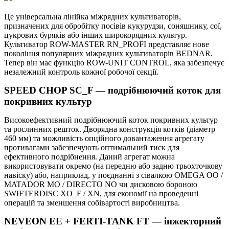
Це універсальна лінійка міжрядних культиваторів,
призначених для обробітку посівів кукурудзи, соняшнику, сої,
цукрових буряків або інших широкорядних культур.
Культиватор ROW-MASTER RN_PROFI представляє нове
покоління популярних міжрядних культиваторів BEDNAR.
Тепер він має функцію ROW-UNIT CONTROL, яка забезпечує
незалежний контроль кожної робочої секції.
SPEED CHOP SC_F — подрібнюючий коток для
покривних культур
Високоефективний подрібнюючий коток покривних культур
та рослинних решток. Дворядна конструкція котків (діаметр
460 мм) та можливість опційного довантаження агрегату
противагами забезпечують оптимальний тиск для
ефективного подрібнення. Даний агрегат можна
використовувати окремо (на передню або задню трьохточкову
навіску) або, наприклад, у поєднанні з сівалкою OMEGA OO /
MATADOR MO / DIRECTO NO чи дисковою бороною
SWIFTERDISC XO_F / XN, для економії на проведенні
операцій та зменшення собівартості виробництва.
NEVEON EE + FERTI-TANK FT — інжекторний