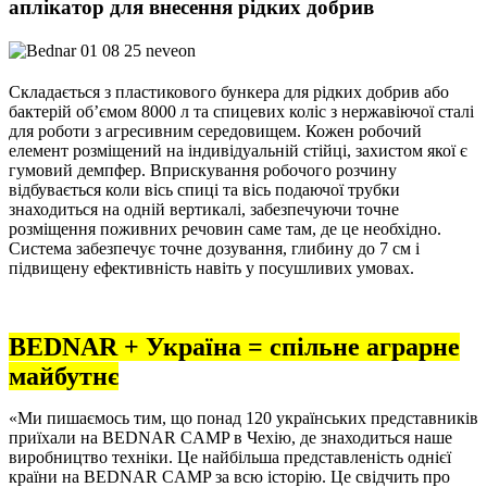
аплікатор для внесення рідких добрив
Складається з пластикового бункера для рідких добрив або
бактерій об’ємом 8000 л та спицевих коліс з нержавіючої сталі
для роботи з агресивним середовищем. Кожен робочий
елемент розміщений на індивідуальній стійці, захистом якої є
гумовий демпфер. Вприскування робочого розчину
відбувається коли вісь спиці та вісь подаючої трубки
знаходиться на одній вертикалі, забезпечуючи точне
розміщення поживних речовин саме там, де це необхідно.
Система забезпечує точне дозування, глибину до 7 см і
підвищену ефективність навіть у посушливих умовах.
BEDNAR + Україна = спільне аграрне
майбутнє
«Ми пишаємось тим, що понад 120 українських представників
приїхали на BEDNAR CAMP в Чехію, де знаходиться наше
виробництво техніки. Це найбільша представленість однієї
країни на BEDNAR CAMP за всю історію. Це свідчить про