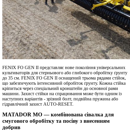
FENIX FO GEN II представляє нове покоління універсальних
культиваторів для стерньового або глибокого обробітку ґрунту
до 35 см. FENIX FO GEN II оснащений трьома рядами стійок,
що забезпечують інтенсивний обробіток ґрунту. Кожна стійка
кріпиться через спеціальний кронштейн до основної рами
машини. Захист стійки на спрацювання може бути одним із
наступних варіантів - зрізний болт, подвійна пружина або
гідравлічний захист AUTO-RESET.
MATADOR MO — комбінована сівалка для
смугового обробітку та посіву з внесенням
добрив