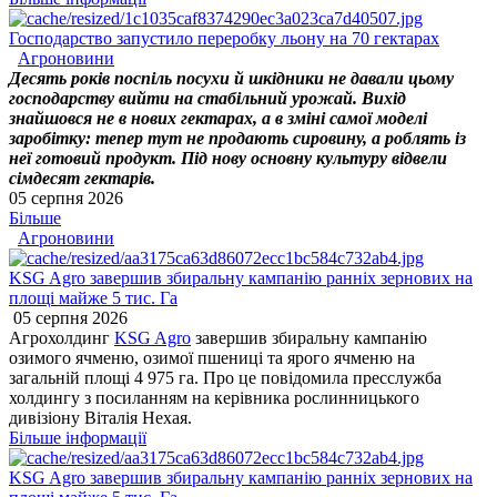
Господарство запустило переробку льону на 70 гектарах
Агроновини
Десять років поспіль посухи й шкідники не давали цьому
господарству вийти на стабільний урожай. Вихід
знайшовся не в нових гектарах, а в зміні самої моделі
заробітку: тепер тут не продають сировину, а роблять із
неї готовий продукт. Під нову основну культуру відвели
сімдесят гектарів.
05 серпня 2026
Більше
Агроновини
KSG Agro завершив збиральну кампанію ранніх зернових на
площі майже 5 тис. Га
05 серпня 2026
Агрохолдинг
KSG Agro
завершив збиральну кампанію
озимого ячменю, озимої пшениці та ярого ячменю на
загальній площі 4 975 га. Про це повідомила пресслужба
холдингу з посиланням на керівника рослинницького
дивізіону Віталія Нехая.
Більше інформації
KSG Agro завершив збиральну кампанію ранніх зернових на