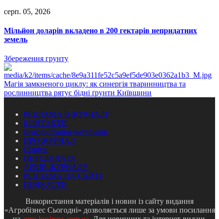
серп. 05, 2026
Мільйон доларів вкладено в 200 гектарів непридатних
земель
Збереження грунту
Магія замкненого циклу: як синергія тваринництва та
рослинництва рятує бідні ґрунти Київщини
РЕКЛАМА В ЖУРНАЛІ
КОНТАКТИ
Використання матеріалів
ПРО ЖУРНАЛ
Пошук
ПЕРЕДПЛАТА
АРХІВ ЖУРНАЛУ
РЕКЛАМА НА САЙТІ
ПОДКАСТИ
Використання матеріалів і новин із сайту видання
«Агробізнес Сьогодні» дозволяється лише за умови посилання
на
agro-business.com.ua
. Для новинних та інтернет-видань