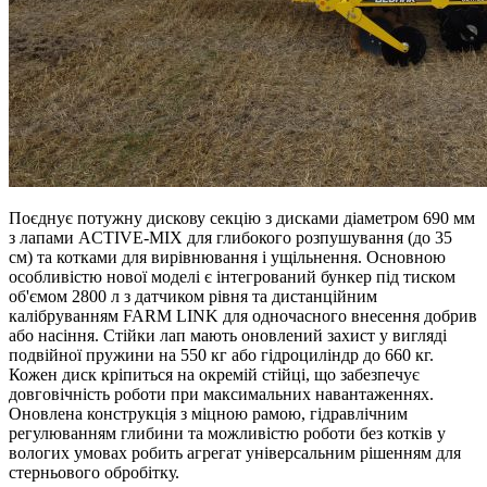
Поєднує потужну дискову секцію з дисками діаметром 690 мм
з лапами ACTIVE-MIX для глибокого розпушування (до 35
см) та котками для вирівнювання і ущільнення. Основною
особливістю нової моделі є інтегрований бункер під тиском
об'ємом 2800 л з датчиком рівня та дистанційним
калібруванням FARM LINK для одночасного внесення добрив
або насіння. Стійки лап мають оновлений захист у вигляді
подвійної пружини на 550 кг або гідроциліндр до 660 кг.
Кожен диск кріпиться на окремій стійці, що забезпечує
довговічність роботи при максимальних навантаженнях.
Оновлена конструкція з міцною рамою, гідравлічним
регулюванням глибини та можливістю роботи без котків у
вологих умовах робить агрегат універсальним рішенням для
стерньового обробітку.