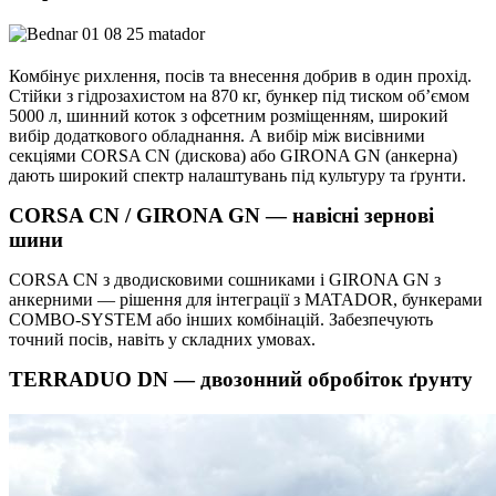
Комбінує рихлення, посів та внесення добрив в один прохід.
Стійки з гідрозахистом на 870 кг, бункер під тиском об’ємом
5000 л, шинний коток з офсетним розміщенням, широкий
вибір додаткового обладнання. А вибір між висівними
секціями CORSA CN (дискова) або GIRONA GN (анкерна)
дають широкий спектр налаштувань під культуру та ґрунти.
CORSA CN / GIRONA GN — навісні зернові
шини
CORSA CN з дводисковими сошниками і GIRONA GN з
анкерними — рішення для інтеграції з MATADOR, бункерами
COMBO-SYSTEM або інших комбінацій. Забезпечують
точний посів, навіть у складних умовах.
TERRADUO DN — двозонний обробіток ґрунту