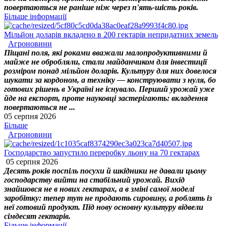
повертаються не раніше ніж через п'ять-шість років.
Більше інформації
Мільйон доларів вкладено в 200 гектарів непридатних земель
Агроновини
Піщані поля, які роками вважали малопродуктивними й
майже не обробляли, стали майданчиком для інвестиції
розміром понад мільйон доларів. Культуру для них довелося
шукати за кордоном, а техніку — конструювати з нуля, бо
готових рішень в Україні не існувало. Перший урожай уже
йде на експорт, проте науковці застерігають: вкладення
повертаються не ...
05 серпня 2026
Більше
Агроновини
Господарство запустило переробку льону на 70 гектарах
05 серпня 2026
Десять років поспіль посухи й шкідники не давали цьому
господарству вийти на стабільний урожай. Вихід
знайшовся не в нових гектарах, а в зміні самої моделі
заробітку: тепер тут не продають сировину, а роблять із
неї готовий продукт. Під нову основну культуру відвели
сімдесят гектарів.
Більше інформації